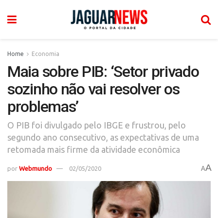
Home
Economia
Maia sobre PIB: ‘Setor privado
sozinho não vai resolver os
problemas’
O PIB foi divulgado pelo IBGE e frustrou, pelo
segundo ano consecutivo, as expectativas de uma
retomada mais firme da atividade econômica
A
por
Webmundo
02/05/2020
A