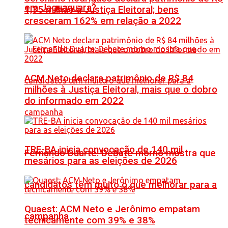
em Jaguaquara?
1,35 milhão à Justiça Eleitoral; bens
cresceram 162% em relação a 2022
ACM Neto declara patrimônio de R$ 84
milhões à Justiça Eleitoral, mais que o dobro
do informado em 2022
TRE-BA inicia convocação de 140 mil
Fernando Duarte: Debate morno mostra que
mesários para as eleições de 2026
candidatos têm muito o que melhorar para a
Quaest: ACM Neto e Jerônimo empatam
campanha
tecnicamente com 39% e 38%