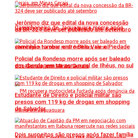
Jerônimo diz que edital da nova concessão
Caminhoneiro de Jaguaquara morre após
da BR-324 deve ser publicado até setembro
caminhão tombar entre Belo Vale e Piedade
Policial da Rondesp morre após ser baleado
em abordagem na zona rural de Ilhéus, no sul
dos Gerais, em Minas Gerais
Estudante de Direito e policial militar são
presos com 119 kg de drogas em shopping
de Salvador
Dois suspeitos são presos após fazer família