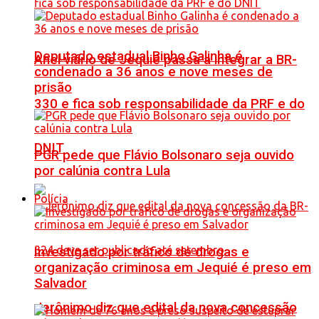
Deputado estadual Binho Galinha é
Anel viário de Jequié passa a integrar a BR-
condenado a 36 anos e nove meses de
prisão
330 e fica sob responsabilidade da PRF e do
DNIT
PGR pede que Flávio Bolsonaro seja ouvido
por calúnia contra Lula
Polícia
Investigado por tráfico de drogas e
organização criminosa em Jequié é preso em
Salvador
Jerônimo diz que edital da nova concessão