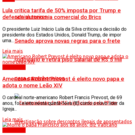
Lula critica tarifa de 50% imposta por Trump e
defende autonomia comercial do Brics
O presidente Luiz Inácio Lula da Silva criticou a decisão do
presidente dos Estados Unidos, Donald Trump, de impor
Senado aprova novas regras para o frete
uma...
Leia mais
rodoviário e retira piso salarial de R$ 5 mil
Destaques
para caminhoneiros
Americano Robert Prevost é eleito novo papa e
adota o nome Leão XIV
O cardeal norte-americano Robert Francis Prevost, de 69
anos, foi eleito nesta quinta-feira (8) como o novo líder da
Igreja...
Leia mais
Destaques