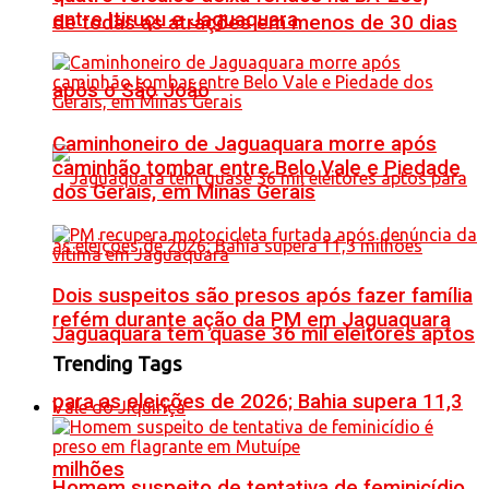
entre Itiruçu e Jaguaquara
de todas as atrações em menos de 30 dias
após o São João
Caminhoneiro de Jaguaquara morre após
caminhão tombar entre Belo Vale e Piedade
dos Gerais, em Minas Gerais
Dois suspeitos são presos após fazer família
refém durante ação da PM em Jaguaquara
Jaguaquara tem quase 36 mil eleitores aptos
Trending Tags
para as eleições de 2026; Bahia supera 11,3
Vale do Jiquiriçá
milhões
Homem suspeito de tentativa de feminicídio