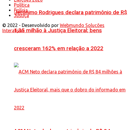
Política
Polícia
Jerônimo Rodrigues declara patrimônio de R$
Justiça
© 2022 - Desenvolvido por
Webmundo Soluções
1,35 milhão à Justiça Eleitoral; bens
Interativas
cresceram 162% em relação a 2022