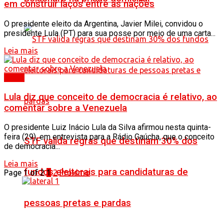
em construir laços entre as nações
O presidente eleito da Argentina, Javier Milei, convidou o
presidente Lula (PT) para sua posse por meio de uma carta...
Leia mais
Brasil
Lula diz que conceito de democracia é relativo, ao
comentar sobre a Venezuela
O presidente Luiz Inácio Lula da Silva afirmou nesta quinta-
feira (29), em entrevista para a Rádio Gaúcha, que o conceito
STF valida regras que destinam 30% dos
de democracia...
Leia mais
fundos eleitorais para candidaturas de
Page 1 of 2
1
2
Próximo
pessoas pretas e pardas