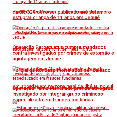
Homem de 76 anos é preso suspeito de
da BR-324 deve ser publicado até setembro
estuprar criança de 11 anos em Jequié
Operação Perpetuatus cumpre mandados
contra investigados por crimes de extorsão e
agiotagem em Jequié
Policial da Rondesp morre após ser baleado
em abordagem na zona rural de Ilhéus, no sul
Operação Terno Manchado prende advogado
investigado por integrar grupo criminoso
especializado em fraudes fundiárias