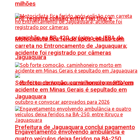
milhões
PRF registra colisão entre Fiat Uno e
caminhão na BR-420, próximo ao IFBA de
Motociclista fica ferido após colisão com
carreta no Entroncamento de Jaguaquara;
acidente foi registrado por câmeras
Jaguaquara
Sob forte comoção, caminhoneiro morto em
acidente em Minas Gerais é sepultado em
Jaguaquara
Prefeitura de Jaguaquara conclui pagamento
Engavetamento envolvendo ambulância e
quatro veículos deixa feridos na BA-250,