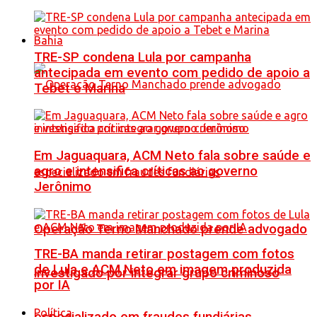
Bahia
TRE-SP condena Lula por campanha
antecipada em evento com pedido de apoio a
Tebet e Marina
Em Jaguaquara, ACM Neto fala sobre saúde e
agro e intensifica críticas ao governo
Jerônimo
Operação Terno Manchado prende advogado
TRE-BA manda retirar postagem com fotos
de Lula e ACM Neto em imagem produzida
investigado por integrar grupo criminoso
por IA
Política