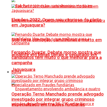
Eleições 2022: Quem saiu vitorioso do pleito
em Jaguaquara?
Sob forte comoção, caminhoneiro morto em
Fernando Duarte: Debate morno mostra que
acidente em Minas Gerais é sepultado em
candidatos têm muito o que melhorar para a
campanha
Jaguaquara
Bahia
Operação Terno Manchado prende advogado
investigado por integrar grupo criminoso
especializado em fraudes fundiárias