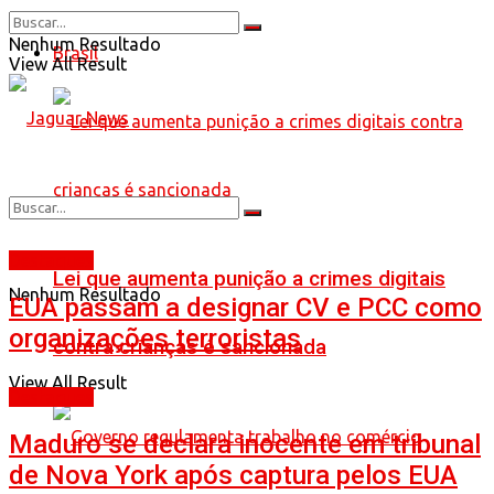
Nenhum Resultado
Brasil
View All Result
Destaques
Lei que aumenta punição a crimes digitais
Nenhum Resultado
EUA passam a designar CV e PCC como
organizações terroristas
contra crianças é sancionada
View All Result
Destaques
Maduro se declara inocente em tribunal
de Nova York após captura pelos EUA