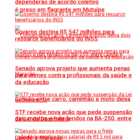
dependerão de acordo coletivo
é preso em flagrante em Mutuípe
Governo destina R$ 547 milhões para
ressarcir beneficiários do INSS
Senado aprova projeto que aumenta penas
para crimes contra profissionais da saúde e
da educação
Colisão entre carro, caminhão e moto deixa
STF recebe nova ação que pede suspensão
dois mortos e três feridos na BA-250, entre
da Lei da Dosimetria
Lajedo e Maracás