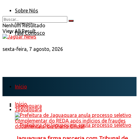
Sobre Nós
Anuncie
Nenhum Resultado
View All Result
Fale Conosco
sexta-feira, 7 agosto, 2026
Início
Início
Jaguaquara
Jaguaquara
Jaguaquara firma parceria com Tribunal de