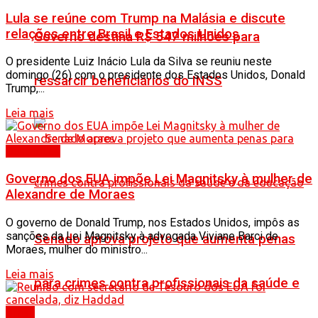
Lula se reúne com Trump na Malásia e discute
relações entre Brasil e Estados Unidos
Governo destina R$ 547 milhões para
O presidente Luiz Inácio Lula da Silva se reuniu neste
domingo (26) com o presidente dos Estados Unidos, Donald
ressarcir beneficiários do INSS
Trump,...
Leia mais
Destaques
Governo dos EUA impõe Lei Magnitsky à mulher de
Alexandre de Moraes
O governo de Donald Trump, nos Estados Unidos, impôs as
sanções da Lei Magnitsky à advogada Viviane Barci de
Senado aprova projeto que aumenta penas
Moraes, mulher do ministro...
Leia mais
para crimes contra profissionais da saúde e
Brasil