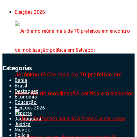
Eleições 2026
Categorias
Jerônimo reúne mais de 70 prefeitos em
Bahia
Brasil
Destaques
encontro de mobilização política em Salvador
Economia
Educação
Eleições 2026
Esporte
Jaguaquara
Justiça
Mundo
Polícia