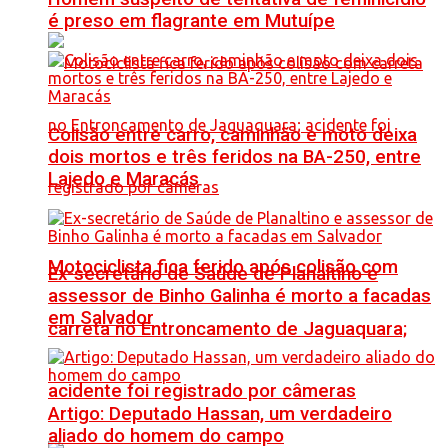
é preso em flagrante em Mutuípe
Colisão entre carro, caminhão e moto deixa
dois mortos e três feridos na BA-250, entre
Lajedo e Maracás
Motociclista fica ferido após colisão com
Ex-secretário de Saúde de Planaltino e
assessor de Binho Galinha é morto a facadas
em Salvador
carreta no Entroncamento de Jaguaquara;
acidente foi registrado por câmeras
Artigo: Deputado Hassan, um verdadeiro
aliado do homem do campo