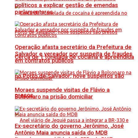
políticos a explicar gestão de emendas
parlamentares
Operação afasta secretário da Prefeitura de
Salvador e vereador por suspeita de fraudes
Cerca de 1 tonelada de cocaína é apreendida
em contratos públicos
no Porto de Salvador; nove suspeitos são
Moraes suspende visitas de Flávio a
presos
Bolsonaro na prisão domiciliar
Ex-secretário do governo Jerônimo, José
Antônio Maia anuncia saída do MDB