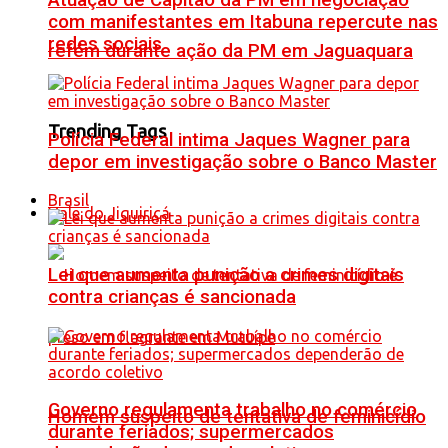
Atuação de Capitão da PM em negociação
com manifestantes em Itabuna repercute nas
redes sociais
refém durante ação da PM em Jaguaquara
Trending Tags
Polícia Federal intima Jaques Wagner para
depor em investigação sobre o Banco Master
Brasil
Vale do Jiquiriçá
Lei que aumenta punição a crimes digitais
contra crianças é sancionada
Governo regulamenta trabalho no comércio
Homem suspeito de tentativa de feminicídio
durante feriados; supermercados