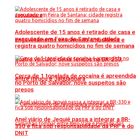
Adolescente de 15 anos é retirado de casa e
executado em Feira de Santana; cidade
Engavetamento envolvendo ambulância e
registra quatro homicídios no fim de semana
quatro veículos deixa feridos na BA-250,
Cerca de 1 tonelada de cocaína é apreendida
entre Itiruçu e Jaguaquara
no Porto de Salvador; nove suspeitos são
presos
Anel viário de Jequié passa a integrar a BR-
330 e fica sob responsabilidade da PRF e do
DNIT