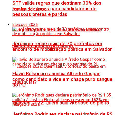
STF valida regras que destinam 30% dos
fundos eleitorais para candidaturas de
pessoas pretas e pardas
Eleições 2026
Artigo: Deputado Hassan, um verdadeiro
Jerônimo reúne mais de 70 prefeitos em
aliado do homem do campo
encontro de mobilização política em Salvador
Flávio Bolsonaro anuncia Alfredo Gaspar
como candidato a vice em chapa puro sangue
do PL
Eleições 2022: Quem saiu vitorioso do pleito
Jerônimo Rodrigues declara patrimônio de R$