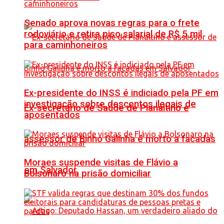
Senado aprova novas regras para o frete
rodoviário e retira piso salarial de R$ 5 mil
para caminhoneiros
Ex-presidente do INSS é indiciado pela PF em
investigação sobre descontos ilegais de
Ex-secretário de Saúde de Planaltino e
aposentados
assessor de Binho Galinha é morto a facadas
Moraes suspende visitas de Flávio a
em Salvador
Bolsonaro na prisão domiciliar