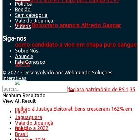
Política
Região
Sem categoria
Vale do Jiquiriçá
Flávio Bolsonaro anuncia Alfredo Gaspar
Videos
Siga-nos
como candidato a vice em chapa puro sangue
Sobre Nós
Anuncie
Fale Conosco
do PL
© 2022 - Desenvolvido por
Webmundo Soluções
Interativas
Nenhum Resultado
View All Result
Início
Jaguaquara
Vale do Jiquiriçá
Bahia
Brasil
Eleições 2026