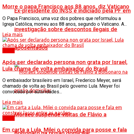
Morre o papa Francisco aos 88 anos, diz Vaticano
Ex-presidente do INSS é indiciado pela PF em
O Papa Francisco, uma voz dos pobres que reformulou a
Igreja Católica, morreu aos 88 anos, segundo o Vaticano. A...
investigação sobre descontos ilegais de
Leia mais
aposentados
Brasil
Após ser declarado persona non grata por Israel,
Lula chama de volta embaixador do Brasil
O embaixador brasileiro em Israel, Frederico Meyer, será
chamado de volta ao Brasil pelo governo Lula. Meyer foi
convocado por autoridades...
Leia mais
Moraes suspende visitas de Flávio a
Brasil
Em carta a Lula, Milei o convida para posse e fala
Bolsonaro na prisão domiciliar