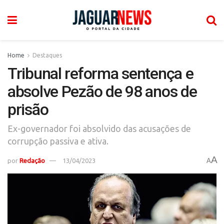
Home
Destaques
Tribunal reforma sentença e
absolve Pezão de 98 anos de
prisão
Ex-governador foi absolvido das acusações de
corrupção passiva e ativa.
A
por
Redação
13/04/2023
A