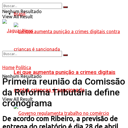
Nenhum Resultado
Brasil
View All Result
Home
Política
Lei que aumenta punição a crimes digitais
Nenhum Resultado
Primeira reunião da Comissão
contra crianças é sancionada
da Reforma Tributária define
View All Result
cronograma
De acordo com Ribeiro, a previsão de
entrega do relatório é dia 28 de abril.