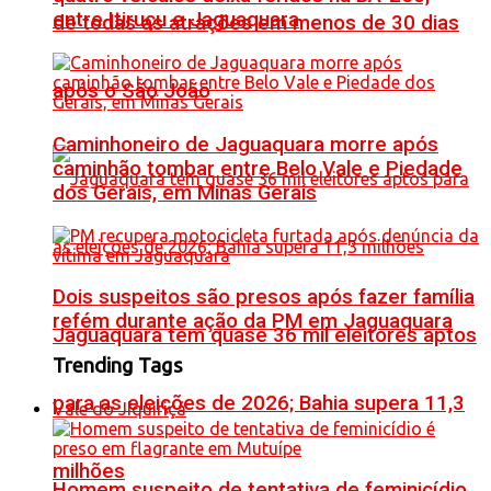
entre Itiruçu e Jaguaquara
de todas as atrações em menos de 30 dias
após o São João
Caminhoneiro de Jaguaquara morre após
caminhão tombar entre Belo Vale e Piedade
dos Gerais, em Minas Gerais
Dois suspeitos são presos após fazer família
refém durante ação da PM em Jaguaquara
Jaguaquara tem quase 36 mil eleitores aptos
Trending Tags
para as eleições de 2026; Bahia supera 11,3
Vale do Jiquiriçá
milhões
Homem suspeito de tentativa de feminicídio