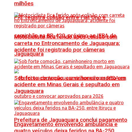
milhões
PRF registra colisão entre Fiat Uno e
caminhão na BR-420, próximo ao IFBA de
Motociclista fica ferido após colisão com
carreta no Entroncamento de Jaguaquara;
acidente foi registrado por câmeras
Jaguaquara
Sob forte comoção, caminhoneiro morto em
acidente em Minas Gerais é sepultado em
Jaguaquara
Prefeitura de Jaguaquara conclui pagamento
Engavetamento envolvendo ambulância e
quatro veículos deixa feridos na BA-250,