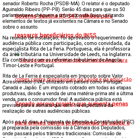
senador Roberto Rocha (PSDB-MA). O relator é o deputado
Aguinaldo Ribeiro (PP-PB). Serão 45 dias para que os 50
parlamentares cheguem a uma proposta única, utilizando
Governo destina R$ 547 milhões para
elementos de textos já existentes na Câmara e no Senado
sobre o assunto.
ressarcir beneficiários do INSS
Na reunião de instalação, foi aprovado o requerimento de
audiência pública com participação, como convidada, da
especialista Rita de La Feria. Portuguesa, ela é professora
da área tributária na Universidade de Leeds, na Inglaterra.
Ela contribuiu com as reformas tributárias de Angola,
Timor-Leste e Portugal.
Rita de La Ferria é especialista em Imposto sobre Valor
Acrescentado (IVA), utilizado em países como Portugal,
Canadá e Japão. É um imposto cobrado em todas as etapas
produtivas, desde a venda de uma matéria-prima até a última
venda, para o consumidor final. A audiência pública está
Senado aprova projeto que aumenta penas
prevista para a semana que vem. Há expectativa da
realização de outras audiências públicas.
Após os 45 dias, a Proposta de Emenda à Constituição (PEC)
para crimes contra profissionais da saúde e
já preparada pela comissão vai à Câmara dos Deputados,
onde passará pelos trâmites tradicionais: Comissão de