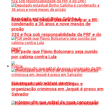
Deputado estadual Binho Galinha é
Anel viário de Jequié passa a integrar a BR-
condenado a 36 anos e nove meses de
prisão
330 e fica sob responsabilidade da PRF e do
DNIT
PGR pede que Flávio Bolsonaro seja ouvido
por calúnia contra Lula
Polícia
Investigado por tráfico de drogas e
organização criminosa em Jequié é preso em
Salvador
Jerônimo diz que edital da nova concessão