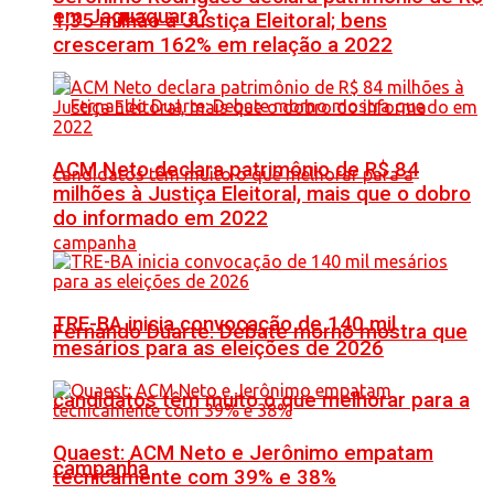
em Jaguaquara?
1,35 milhão à Justiça Eleitoral; bens
cresceram 162% em relação a 2022
ACM Neto declara patrimônio de R$ 84
milhões à Justiça Eleitoral, mais que o dobro
do informado em 2022
TRE-BA inicia convocação de 140 mil
Fernando Duarte: Debate morno mostra que
mesários para as eleições de 2026
candidatos têm muito o que melhorar para a
Quaest: ACM Neto e Jerônimo empatam
campanha
tecnicamente com 39% e 38%