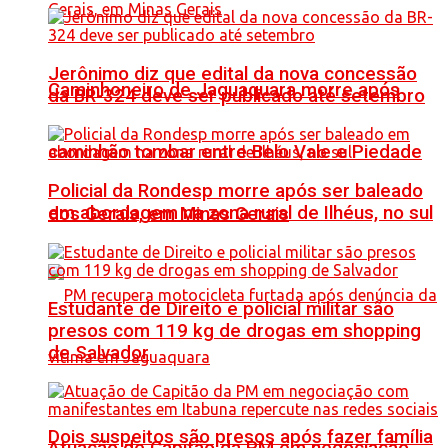
Jerônimo diz que edital da nova concessão
Caminhoneiro de Jaguaquara morre após
da BR-324 deve ser publicado até setembro
caminhão tombar entre Belo Vale e Piedade
Policial da Rondesp morre após ser baleado
em abordagem na zona rural de Ilhéus, no sul
dos Gerais, em Minas Gerais
Estudante de Direito e policial militar são
presos com 119 kg de drogas em shopping
de Salvador
Dois suspeitos são presos após fazer família