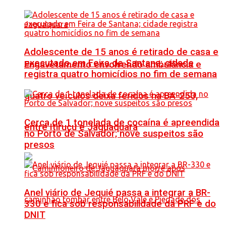
Adolescente de 15 anos é retirado de casa e
executado em Feira de Santana; cidade
Engavetamento envolvendo ambulância e
registra quatro homicídios no fim de semana
quatro veículos deixa feridos na BA-250,
Cerca de 1 tonelada de cocaína é apreendida
entre Itiruçu e Jaguaquara
no Porto de Salvador; nove suspeitos são
presos
Anel viário de Jequié passa a integrar a BR-
330 e fica sob responsabilidade da PRF e do
DNIT