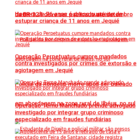
Homem de 76 anos é preso suspeito de
da BR-324 deve ser publicado até setembro
estuprar criança de 11 anos em Jequié
Operação Perpetuatus cumpre mandados
contra investigados por crimes de extorsão e
agiotagem em Jequié
Policial da Rondesp morre após ser baleado
em abordagem na zona rural de Ilhéus, no sul
Operação Terno Manchado prende advogado
investigado por integrar grupo criminoso
especializado em fraudes fundiárias