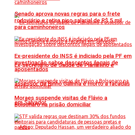
Senado aprova novas regras para o frete
rodoviário e retira piso salarial de R$ 5 mil
para caminhoneiros
Ex-presidente do INSS é indiciado pela PF em
investigação sobre descontos ilegais de
Ex-secretário de Saúde de Planaltino e
aposentados
assessor de Binho Galinha é morto a facadas
Moraes suspende visitas de Flávio a
em Salvador
Bolsonaro na prisão domiciliar