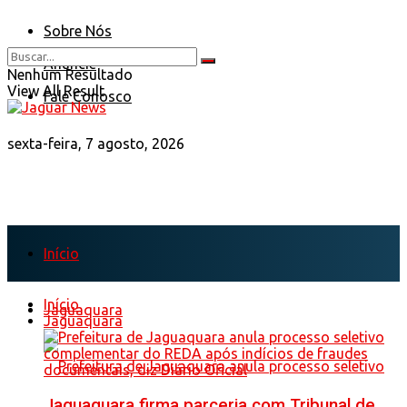
Sobre Nós
Anuncie
Nenhum Resultado
View All Result
Fale Conosco
sexta-feira, 7 agosto, 2026
Início
Início
Jaguaquara
Jaguaquara
Jaguaquara firma parceria com Tribunal de