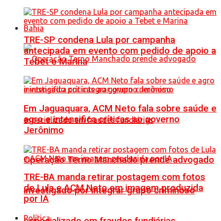
Bahia
TRE-SP condena Lula por campanha
antecipada em evento com pedido de apoio a
Tebet e Marina
Em Jaguaquara, ACM Neto fala sobre saúde e
agro e intensifica críticas ao governo
Jerônimo
Operação Terno Manchado prende advogado
TRE-BA manda retirar postagem com fotos
de Lula e ACM Neto em imagem produzida
investigado por integrar grupo criminoso
por IA
Política