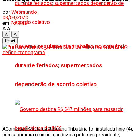
por
Webmundo
08/03/2020
em
Política
A
A
A
A
Reset
Governo regulamenta trabalho no comércio
durante feriados; supermercados
dependerão de acordo coletivo
A
Comissão Mista da Reforma Tributária foi instalada hoje (4),
com a primeira reunião, conduzida pelo seu presidente,