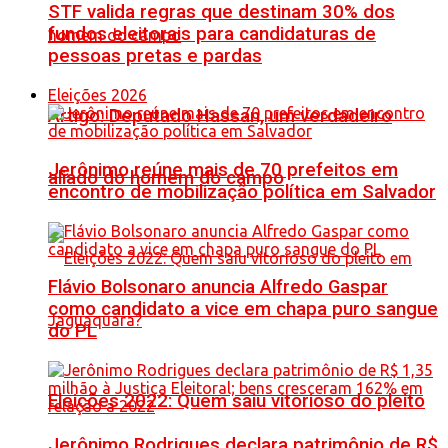
STF valida regras que destinam 30% dos
fundos eleitorais para candidaturas de
pessoas pretas e pardas
Eleições 2026
Artigo: Deputado Hassan, um verdadeiro
Jerônimo reúne mais de 70 prefeitos em
aliado do homem do campo
encontro de mobilização política em Salvador
Flávio Bolsonaro anuncia Alfredo Gaspar
como candidato a vice em chapa puro sangue
do PL
Eleições 2022: Quem saiu vitorioso do pleito
Jerônimo Rodrigues declara patrimônio de R$