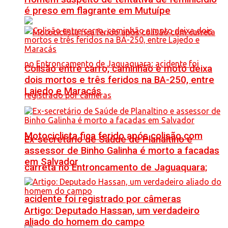
é preso em flagrante em Mutuípe
Colisão entre carro, caminhão e moto deixa
dois mortos e três feridos na BA-250, entre
Lajedo e Maracás
Motociclista fica ferido após colisão com
Ex-secretário de Saúde de Planaltino e
assessor de Binho Galinha é morto a facadas
em Salvador
carreta no Entroncamento de Jaguaquara;
acidente foi registrado por câmeras
Artigo: Deputado Hassan, um verdadeiro
aliado do homem do campo