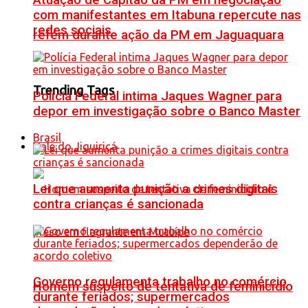
Atuação de Capitão da PM em negociação
com manifestantes em Itabuna repercute nas
redes sociais
refém durante ação da PM em Jaguaquara
Trending Tags
Polícia Federal intima Jaques Wagner para
depor em investigação sobre o Banco Master
Brasil
Vale do Jiquiriçá
Lei que aumenta punição a crimes digitais
contra crianças é sancionada
Governo regulamenta trabalho no comércio
Homem suspeito de tentativa de feminicídio
durante feriados; supermercados