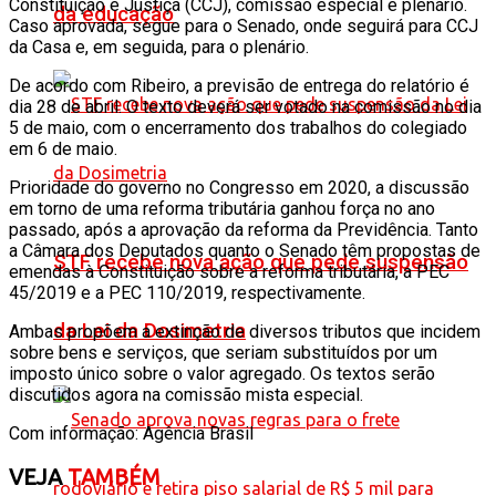
Constituição e Justiça (CCJ), comissão especial e plenário.
da educação
Caso aprovada, segue para o Senado, onde seguirá para CCJ
da Casa e, em seguida, para o plenário.
De acordo com Ribeiro, a previsão de entrega do relatório é
dia 28 de abril. O texto deverá ser votado na comissão no dia
5 de maio, com o encerramento dos trabalhos do colegiado
em 6 de maio.
Prioridade do governo no Congresso em 2020, a discussão
em torno de uma reforma tributária ganhou força no ano
passado, após a aprovação da reforma da Previdência. Tanto
a Câmara dos Deputados quanto o Senado têm propostas de
STF recebe nova ação que pede suspensão
emendas à Constituição sobre a reforma tributária, a PEC
45/2019 e a PEC 110/2019, respectivamente.
da Lei da Dosimetria
Ambas propõem a extinção de diversos tributos que incidem
sobre bens e serviços, que seriam substituídos por um
imposto único sobre o valor agregado. Os textos serão
discutidos agora na comissão mista especial.
Com informação: Agência Brasil
VEJA
TAMBÉM