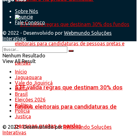
Sobre Nós
Anuncie
Fale Conosco
© 2022 - Desenvolvido por
Webmundo Soluções
Interativas
Nenhum Resultado
View All Result
Início
Jaguaquara
Vale do Jiquiriçá
STF valida regras que destinam 30% dos
Bahia
Brasil
Eleições 2026
Política
fundos eleitorais para candidaturas de
Polícia
Justiça
pessoas pretas e pardas
© 2022 - Desenvolvido por
Webmundo Soluções
Interativas