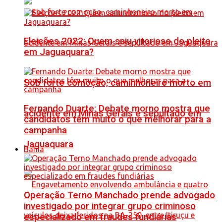
Eleições 2022: Quem saiu vitorioso do pleito
em Jaguaquara?
Sob forte comoção, caminhoneiro morto em
Fernando Duarte: Debate morno mostra que
acidente em Minas Gerais é sepultado em
candidatos têm muito o que melhorar para a
campanha
Jaguaquara
Bahia
Operação Terno Manchado prende advogado
investigado por integrar grupo criminoso
especializado em fraudes fundiárias