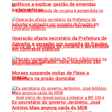
políticos a explicar gestão de emendas
parlamentares
Operação afasta secretário da Prefeitura de
Salvador e vereador por suspeita de fraudes
Cerca de 1 tonelada de cocaína é apreendida
em contratos públicos
no Porto de Salvador; nove suspeitos são
Moraes suspende visitas de Flávio a
presos
Bolsonaro na prisão domiciliar
Ex-secretário do governo Jerônimo, José
Antônio Maia anuncia saída do MDB