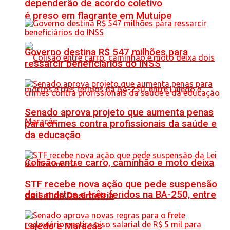
dependerão de acordo coletivo
é preso em flagrante em Mutuípe
Governo destina R$ 547 milhões para
ressarcir beneficiários do INSS
Senado aprova projeto que aumenta penas
para crimes contra profissionais da saúde e
da educação
Colisão entre carro, caminhão e moto deixa
STF recebe nova ação que pede suspensão
dois mortos e três feridos na BA-250, entre
da Lei da Dosimetria
Lajedo e Maracás