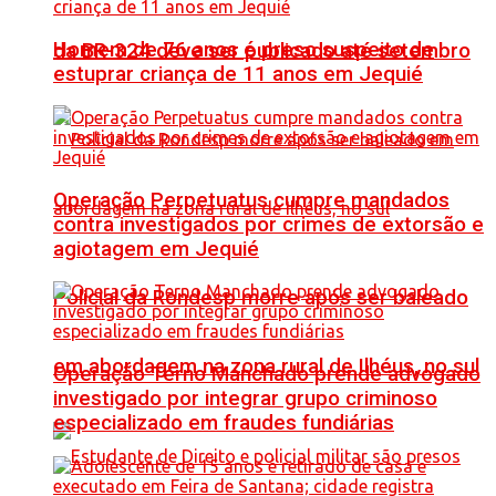
Homem de 76 anos é preso suspeito de
da BR-324 deve ser publicado até setembro
estuprar criança de 11 anos em Jequié
Operação Perpetuatus cumpre mandados
contra investigados por crimes de extorsão e
agiotagem em Jequié
Policial da Rondesp morre após ser baleado
em abordagem na zona rural de Ilhéus, no sul
Operação Terno Manchado prende advogado
investigado por integrar grupo criminoso
especializado em fraudes fundiárias