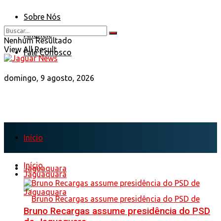
Sobre Nós
Anuncie
Nenhum Resultado
View All Result
Fale Conosco
domingo, 9 agosto, 2026
Início
Início
Jaguaquara
Jaguaquara
Bruno Recargas assume presidência do PSD