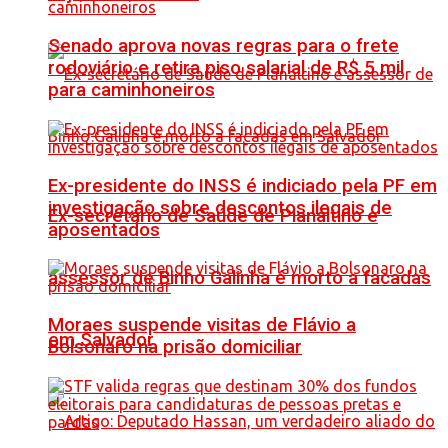
Senado aprova novas regras para o frete
rodoviário e retira piso salarial de R$ 5 mil
para caminhoneiros
Ex-presidente do INSS é indiciado pela PF em
investigação sobre descontos ilegais de
Ex-secretário de Saúde de Planaltino e
aposentados
assessor de Binho Galinha é morto a facadas
Moraes suspende visitas de Flávio a
em Salvador
Bolsonaro na prisão domiciliar