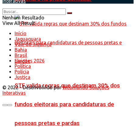
Interativas
Nenhum Resultado
View All Result
Início
Jaguaquara
Vale do Jiquiriçá
Bahia
Brasil
Eleições 2026
Política
Polícia
Justiça
STF valida regras que destinam 30% dos
© 2022 - Desenvolvido por
Webmundo Soluções
Interativas
fundos eleitorais para candidaturas de
pessoas pretas e pardas