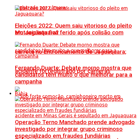
Eleições 2022: Quem saiu vitorioso do pleito
Motociclista fica ferido após colisão com
em Jaguaquara?
carreta no Entroncamento de Jaguaquara;
Fernando Duarte: Debate morno mostra que
acidente foi registrado por câmeras
candidatos têm muito o que melhorar para a
campanha
Bahia
Operação Terno Manchado prende advogado
investigado por integrar grupo criminoso
especializado em fraudes fundiárias