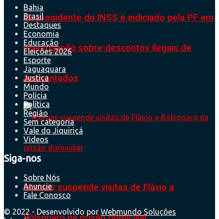
Bahia
Brasil
Ex-presidente do INSS é indiciado pela PF em
Destaques
Economia
Educação
investigação sobre descontos ilegais de
Eleições 2026
Esporte
Jaguaquara
aposentados
Justiça
Mundo
Polícia
Política
Região
Sem categoria
Vale do Jiquiriçá
Videos
Siga-nos
Sobre Nós
Anuncie
Moraes suspende visitas de Flávio a
Fale Conosco
© 2022 - Desenvolvido por
Webmundo Soluções
Bolsonaro na prisão domiciliar