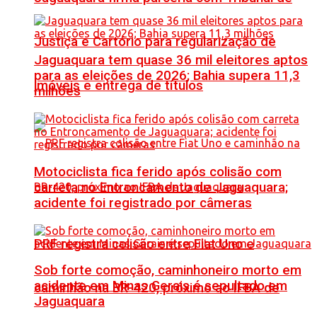
Justiça e Cartório para regularização de
Jaguaquara tem quase 36 mil eleitores aptos
para as eleições de 2026; Bahia supera 11,3
imóveis e entrega de títulos
milhões
Motociclista fica ferido após colisão com
carreta no Entroncamento de Jaguaquara;
acidente foi registrado por câmeras
PRF registra colisão entre Fiat Uno e
Sob forte comoção, caminhoneiro morto em
acidente em Minas Gerais é sepultado em
caminhão na BR-420, próximo ao IFBA de
Jaguaquara