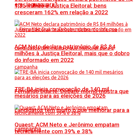
em Jaguaquara?
1,35 milhão à Justiça Eleitoral; bens
cresceram 162% em relação a 2022
ACM Neto declara patrimônio de R$ 84
milhões à Justiça Eleitoral, mais que o dobro
do informado em 2022
TRE-BA inicia convocação de 140 mil
Fernando Duarte: Debate morno mostra que
mesários para as eleições de 2026
candidatos têm muito o que melhorar para a
Quaest: ACM Neto e Jerônimo empatam
campanha
tecnicamente com 39% e 38%