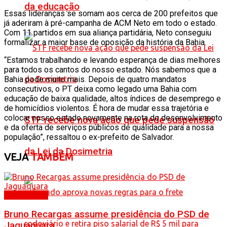
da educação
Essas lideranças se somam aos cerca de 200 prefeitos que
já aderiram à pré-campanha de ACM Neto em todo o estado.
Com 11 partidos em sua aliança partidária, Neto conseguiu
formalizar a maior base de oposição da história da Bahia.
“Estamos trabalhando e levando esperança de dias melhores
para todos os cantos do nosso estado. Nós sabemos que a
Bahia pode muito mais. Depois de quatro mandatos
consecutivos, o PT deixa como legado uma Bahia com
educação de baixa qualidade, altos índices de desemprego e
de homicídios violentos. É hora de mudar essa trajetória e
colocar nosso estado novamente na rota do desenvolvimento
STF recebe nova ação que pede suspensão
e da oferta de serviços públicos de qualidade para a nossa
população”, ressaltou o ex-prefeito de Salvador.
da Lei da Dosimetria
VEJA
TAMBÉM
Jaguaquara
Bruno Recargas assume presidência do PSD de
Jaguaquara