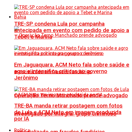
Bahia
TRE-SP condena Lula por campanha
antecipada em evento com pedido de apoio a
Tebet e Marina
Em Jaguaquara, ACM Neto fala sobre saúde e
agro e intensifica críticas ao governo
Jerônimo
Operação Terno Manchado prende advogado
TRE-BA manda retirar postagem com fotos
de Lula e ACM Neto em imagem produzida
investigado por integrar grupo criminoso
por IA
Política