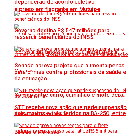
dependerão de acordo coletivo
é preso em flagrante em Mutuípe
Governo destina R$ 547 milhões para
ressarcir beneficiários do INSS
Senado aprova projeto que aumenta penas
para crimes contra profissionais da saúde e
da educação
Colisão entre carro, caminhão e moto deixa
STF recebe nova ação que pede suspensão
dois mortos e três feridos na BA-250, entre
da Lei da Dosimetria
Lajedo e Maracás