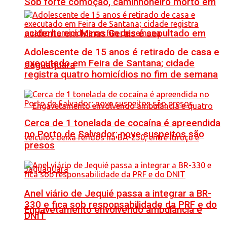
Sob forte comoção, caminhoneiro morto em
acidente em Minas Gerais é sepultado em
Adolescente de 15 anos é retirado de casa e
executado em Feira de Santana; cidade
Jaguaquara
registra quatro homicídios no fim de semana
Cerca de 1 tonelada de cocaína é apreendida
no Porto de Salvador; nove suspeitos são
presos
Anel viário de Jequié passa a integrar a BR-
330 e fica sob responsabilidade da PRF e do
Engavetamento envolvendo ambulância e
DNIT