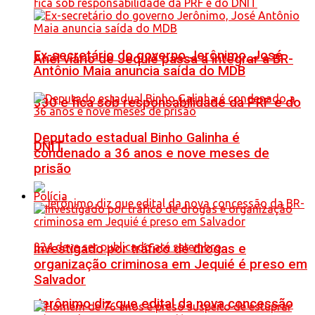
Ex-secretário do governo Jerônimo, José
Anel viário de Jequié passa a integrar a BR-
Antônio Maia anuncia saída do MDB
330 e fica sob responsabilidade da PRF e do
Deputado estadual Binho Galinha é
DNIT
condenado a 36 anos e nove meses de
prisão
Polícia
Investigado por tráfico de drogas e
organização criminosa em Jequié é preso em
Salvador
Jerônimo diz que edital da nova concessão