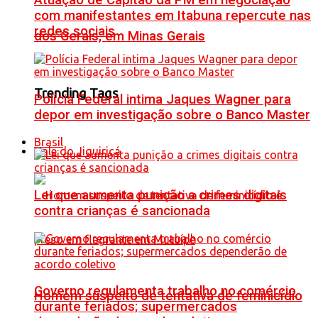
Atuação de Capitão da PM em negociação
com manifestantes em Itabuna repercute nas
redes sociais
dos Gerais, em Minas Gerais
Trending Tags
Polícia Federal intima Jaques Wagner para
depor em investigação sobre o Banco Master
Brasil
Vale do Jiquiriçá
Lei que aumenta punição a crimes digitais
contra crianças é sancionada
Governo regulamenta trabalho no comércio
Homem suspeito de tentativa de feminicídio
durante feriados; supermercados