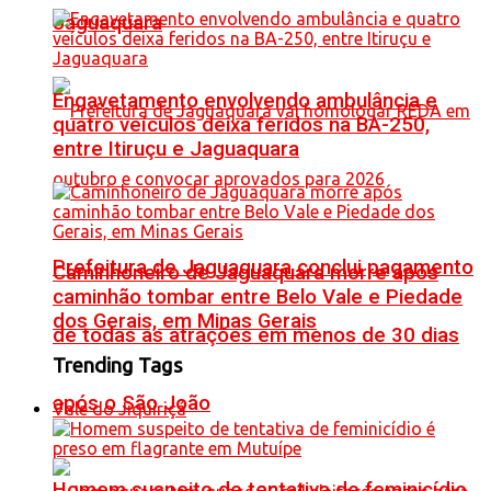
Jaguaquara
Engavetamento envolvendo ambulância e
quatro veículos deixa feridos na BA-250,
entre Itiruçu e Jaguaquara
Prefeitura de Jaguaquara conclui pagamento
Caminhoneiro de Jaguaquara morre após
caminhão tombar entre Belo Vale e Piedade
dos Gerais, em Minas Gerais
de todas as atrações em menos de 30 dias
Trending Tags
após o São João
Vale do Jiquiriçá
Homem suspeito de tentativa de feminicídio