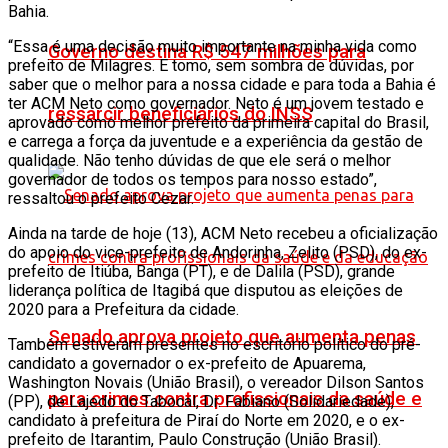
Bahia.
“Essa é uma decisão muito importante na minha vida como
Governo destina R$ 547 milhões para
prefeito de Milagres. E tomo, sem sombra de dúvidas, por
saber que o melhor para a nossa cidade e para toda a Bahia é
ter ACM Neto como governador. Neto é um jovem testado e
ressarcir beneficiários do INSS
aprovado como melhor prefeito da primeira capital do Brasil,
e carrega a força da juventude e a experiência da gestão de
qualidade. Não tenho dúvidas de que ele será o melhor
governador de todos os tempos para nosso estado”,
ressaltou o prefeito Cezar.
Ainda na tarde de hoje (13), ACM Neto recebeu a oficialização
do apoio do vice-prefeito de Andorinha, Zelito (PSD), do ex-
prefeito de Itiúba, Banga (PT), e de Dalila (PSD), grande
liderança política de Itagibá que disputou as eleições de
2020 para a Prefeitura da cidade.
Senado aprova projeto que aumenta penas
Também estiveram presentes no escritório político do pré-
candidato a governador o ex-prefeito de Apuarema,
Washington Novais (União Brasil), o vereador Dilson Santos
para crimes contra profissionais da saúde e
(PP), de Lajedo do Tabocal, Dr. Fabiano (Solidariedade),
candidato à prefeitura de Piraí do Norte em 2020, e o ex-
prefeito de Itarantim, Paulo Construção (União Brasil).