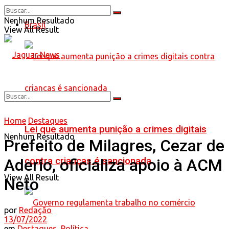
Nenhum Resultado
Brasil
View All Result
Home
Destaques
Lei que aumenta punição a crimes digitais
Nenhum Resultado
Prefeito de Milagres, Cezar de
contra crianças é sancionada
Aderio, oficializa apoio à ACM
View All Result
Neto
por
Redação
13/07/2022
em
Destaques
,
Política