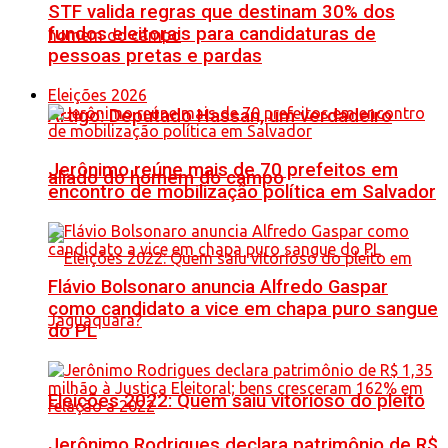
STF valida regras que destinam 30% dos
fundos eleitorais para candidaturas de
pessoas pretas e pardas
Eleições 2026
Artigo: Deputado Hassan, um verdadeiro
Jerônimo reúne mais de 70 prefeitos em
aliado do homem do campo
encontro de mobilização política em Salvador
Flávio Bolsonaro anuncia Alfredo Gaspar
como candidato a vice em chapa puro sangue
do PL
Eleições 2022: Quem saiu vitorioso do pleito
Jerônimo Rodrigues declara patrimônio de R$