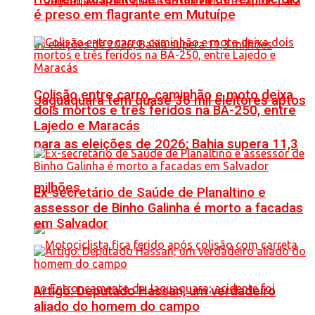
é preso em flagrante em Mutuípe
Colisão entre carro, caminhão e moto deixa
Jaguaquara tem quase 36 mil eleitores aptos
dois mortos e três feridos na BA-250, entre
Lajedo e Maracás
para as eleições de 2026; Bahia supera 11,3
milhões
Ex-secretário de Saúde de Planaltino e
assessor de Binho Galinha é morto a facadas
em Salvador
Artigo: Deputado Hassan, um verdadeiro
aliado do homem do campo