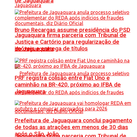
de Jaguaquara
Bruno Recargas assume presidência do PSD
Jaguaquara firma parceria com Tribunal de
Justiça e Cartório para regularização de
imóveis e entrega de títulos
de Jaguaquara
PRF registra colisão entre Fiat Uno e
caminhão na BR-420, próximo ao IFBA de
Jaguaquara
Prefeitura de Jaguaquara conclui pagamento
de todas as atrações em menos de 30 dias
após o São João
Jaguaquara firma parceria com Tribunal de