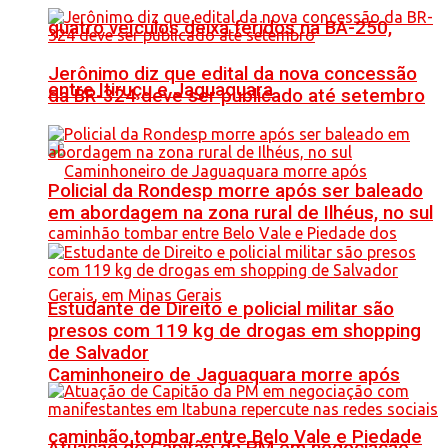
quatro veículos deixa feridos na BA-250,
Jerônimo diz que edital da nova concessão
entre Itiruçu e Jaguaquara
da BR-324 deve ser publicado até setembro
Policial da Rondesp morre após ser baleado
em abordagem na zona rural de Ilhéus, no sul
Estudante de Direito e policial militar são
presos com 119 kg de drogas em shopping
de Salvador
Caminhoneiro de Jaguaquara morre após
caminhão tombar entre Belo Vale e Piedade