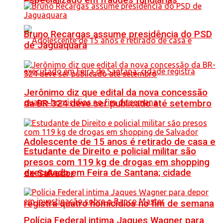
especializado em fraudes fundiárias
Bruno Recargas assume presidência do PSD
de Jaguaquara
Jerônimo diz que edital da nova concessão
da BR-324 deve ser publicado até setembro
Adolescente de 15 anos é retirado de casa e
Estudante de Direito e policial militar são
presos com 119 kg de drogas em shopping
executado em Feira de Santana; cidade
de Salvador
registra quatro homicídios no fim de semana
Polícia Federal intima Jaques Wagner para