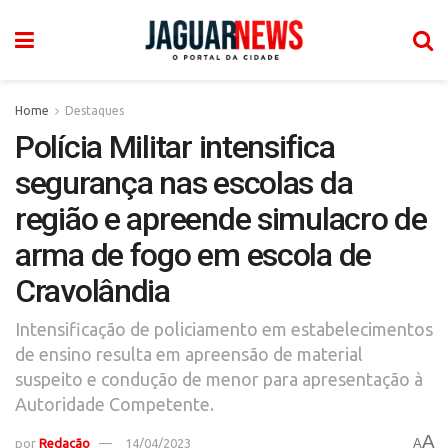
Home
Destaques
Polícia Militar intensifica
segurança nas escolas da
região e apreende simulacro de
arma de fogo em escola de
Cravolândia
Intensificação de policiamento em estabelecimentos
de ensino resulta em apreensão de material
suspeito e condução de menor para apresentação à
Autoridade Competente.
A
por
Redação
14/04/2023
A