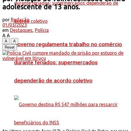
adolescente de 13 anos.
por
Redação
01/03/2023
em
Destaques
,
Polícia
A
A
A
A
Governo regulamenta trabalho no comércio
Reset
durante feriados; supermercados
dependerão de acordo coletivo