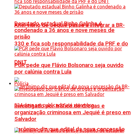
Deputado estadual Binho Galinha é
Anel viário de Jequié passa a integrar a BR-
condenado a 36 anos e nove meses de
prisão
330 e fica sob responsabilidade da PRF e do
DNIT
PGR pede que Flávio Bolsonaro seja ouvido
por calúnia contra Lula
Polícia
Investigado por tráfico de drogas e
organização criminosa em Jequié é preso em
Salvador
Jerônimo diz que edital da nova concessão