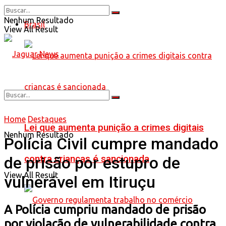
Nenhum Resultado
Brasil
View All Result
Home
Destaques
Lei que aumenta punição a crimes digitais
Nenhum Resultado
Polícia Civil cumpre mandado
contra crianças é sancionada
de prisão por estupro de
View All Result
vulnerável em Itiruçu
A Polícia cumpriu mandado de prisão
por violação de vulnerabilidade contra