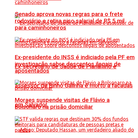
Senado aprova novas regras para o frete
rodoviário e retira piso salarial de R$ 5 mil
para caminhoneiros
Ex-presidente do INSS é indiciado pela PF em
investigação sobre descontos ilegais de
Ex-secretário de Saúde de Planaltino e
aposentados
assessor de Binho Galinha é morto a facadas
Moraes suspende visitas de Flávio a
em Salvador
Bolsonaro na prisão domiciliar