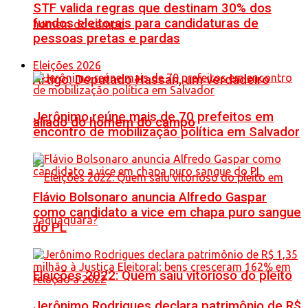
STF valida regras que destinam 30% dos
fundos eleitorais para candidaturas de
pessoas pretas e pardas
Eleições 2026
Artigo: Deputado Hassan, um verdadeiro
Jerônimo reúne mais de 70 prefeitos em
aliado do homem do campo
encontro de mobilização política em Salvador
Flávio Bolsonaro anuncia Alfredo Gaspar
como candidato a vice em chapa puro sangue
do PL
Eleições 2022: Quem saiu vitorioso do pleito
Jerônimo Rodrigues declara patrimônio de R$