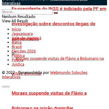
Interativas
Ex-presidente do INSS é indiciado pela PF em
Nenhum Resultado
View All Result
investigação sobre descontos ilegais de
Início
Jaguaquara
Vale do Jiquiriçá
aposentados
Bahia
Brasil
Eleições 2026
Política
Polícia
Justiça
© 2022 - Desenvolvido por
Webmundo Soluções
Interativas
Moraes suspende visitas de Flávio a
Bolsonaro na prisão domiciliar