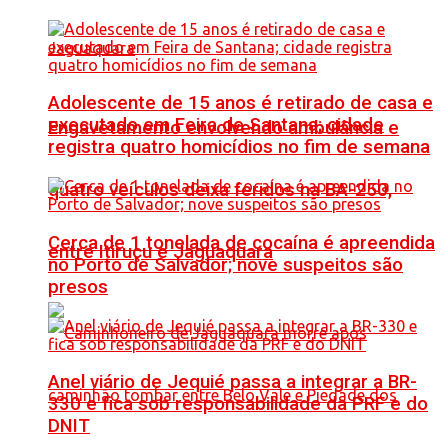
Adolescente de 15 anos é retirado de casa e
executado em Feira de Santana; cidade
Engavetamento envolvendo ambulância e
registra quatro homicídios no fim de semana
quatro veículos deixa feridos na BA-250,
Cerca de 1 tonelada de cocaína é apreendida
entre Itiruçu e Jaguaquara
no Porto de Salvador; nove suspeitos são
presos
Anel viário de Jequié passa a integrar a BR-
330 e fica sob responsabilidade da PRF e do
DNIT