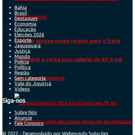
Bahia
Brasil
Destaques
Economia
Educação
Eleições 2026
Esporte
Senado aprova novas regras para o frete
Jaguaquara
Justiça
Mundo
rodoviário e retira piso salarial de R$ 5 mil
Polícia
Política
Região
para caminhoneiros
Sem categoria
Vale do Jiquiriçá
Videos
Siga-nos
Sobre Nós
Anuncie
Fale Conosco
© 2022 - Desenvolvido por
Webmundo Soluções