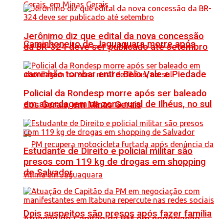
Jerônimo diz que edital da nova concessão
Caminhoneiro de Jaguaquara morre após
da BR-324 deve ser publicado até setembro
caminhão tombar entre Belo Vale e Piedade
Policial da Rondesp morre após ser baleado
em abordagem na zona rural de Ilhéus, no sul
dos Gerais, em Minas Gerais
Estudante de Direito e policial militar são
presos com 119 kg de drogas em shopping
de Salvador
Dois suspeitos são presos após fazer família