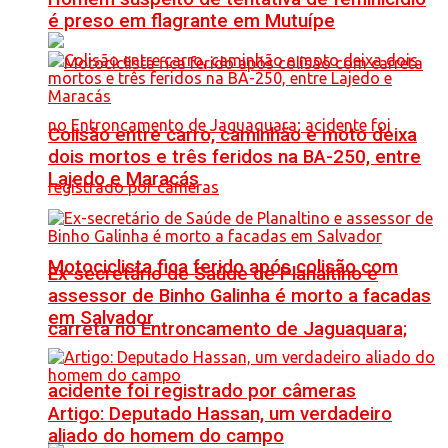
é preso em flagrante em Mutuípe
Colisão entre carro, caminhão e moto deixa
dois mortos e três feridos na BA-250, entre
Lajedo e Maracás
Motociclista fica ferido após colisão com
Ex-secretário de Saúde de Planaltino e
assessor de Binho Galinha é morto a facadas
em Salvador
carreta no Entroncamento de Jaguaquara;
acidente foi registrado por câmeras
Artigo: Deputado Hassan, um verdadeiro
aliado do homem do campo