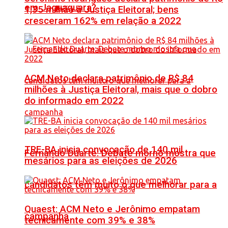
em Jaguaquara?
1,35 milhão à Justiça Eleitoral; bens
cresceram 162% em relação a 2022
ACM Neto declara patrimônio de R$ 84
milhões à Justiça Eleitoral, mais que o dobro
do informado em 2022
TRE-BA inicia convocação de 140 mil
Fernando Duarte: Debate morno mostra que
mesários para as eleições de 2026
candidatos têm muito o que melhorar para a
Quaest: ACM Neto e Jerônimo empatam
campanha
tecnicamente com 39% e 38%