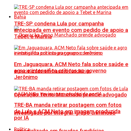
Bahia
TRE-SP condena Lula por campanha
antecipada em evento com pedido de apoio a
Tebet e Marina
Em Jaguaquara, ACM Neto fala sobre saúde e
agro e intensifica críticas ao governo
Jerônimo
Operação Terno Manchado prende advogado
TRE-BA manda retirar postagem com fotos
de Lula e ACM Neto em imagem produzida
investigado por integrar grupo criminoso
por IA
Política