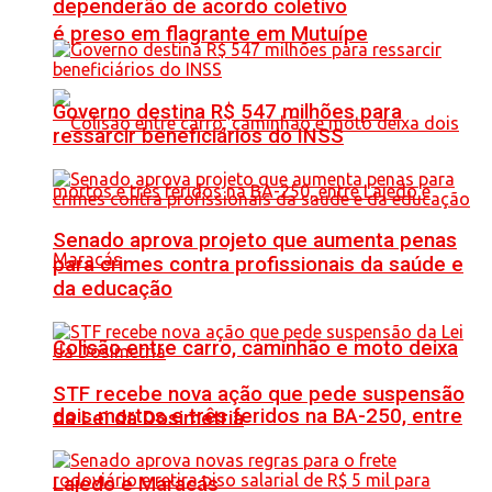
dependerão de acordo coletivo
é preso em flagrante em Mutuípe
Governo destina R$ 547 milhões para
ressarcir beneficiários do INSS
Senado aprova projeto que aumenta penas
para crimes contra profissionais da saúde e
da educação
Colisão entre carro, caminhão e moto deixa
STF recebe nova ação que pede suspensão
dois mortos e três feridos na BA-250, entre
da Lei da Dosimetria
Lajedo e Maracás