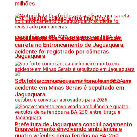
milhões
PRF registra colisão entre Fiat Uno e
caminhão na BR-420, próximo ao IFBA de
Motociclista fica ferido após colisão com
carreta no Entroncamento de Jaguaquara;
acidente foi registrado por câmeras
Jaguaquara
Sob forte comoção, caminhoneiro morto em
acidente em Minas Gerais é sepultado em
Jaguaquara
Prefeitura de Jaguaquara conclui pagamento
Engavetamento envolvendo ambulância e
quatro veículos deixa feridos na BA-250,