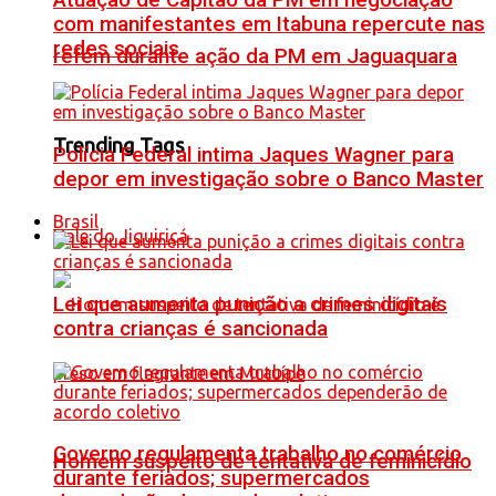
Atuação de Capitão da PM em negociação
com manifestantes em Itabuna repercute nas
redes sociais
refém durante ação da PM em Jaguaquara
Trending Tags
Polícia Federal intima Jaques Wagner para
depor em investigação sobre o Banco Master
Brasil
Vale do Jiquiriçá
Lei que aumenta punição a crimes digitais
contra crianças é sancionada
Governo regulamenta trabalho no comércio
Homem suspeito de tentativa de feminicídio
durante feriados; supermercados