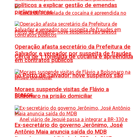
políticos a explicar gestão de emendas
parlamentares
Operação afasta secretário da Prefeitura de
Salvador e vereador por suspeita de fraudes
Cerca de 1 tonelada de cocaína é apreendida
em contratos públicos
no Porto de Salvador; nove suspeitos são
Moraes suspende visitas de Flávio a
presos
Bolsonaro na prisão domiciliar
Ex-secretário do governo Jerônimo, José
Antônio Maia anuncia saída do MDB