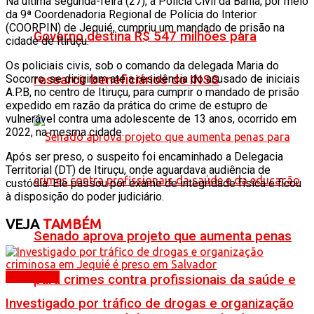
Na última segunda-feira (27), a Polícia Civil da Bahia, por meio
da 9ª Coordenadoria Regional de Polícia do Interior
(COORPIN) de Jequié, cumpriu um mandado de prisão na
Governo destina R$ 547 milhões para
cidade de Itiruçu.
Os policiais civis, sob o comando da delegada Maria do
Socorro, se dirigiram até a residência do acusado de iniciais
ressarcir beneficiários do INSS
A.P.B, no centro de Itiruçu, para cumprir o mandado de prisão
expedido em razão da prática do crime de estupro de
vulnerável contra uma adolescente de 13 anos, ocorrido em
2022, na mesma cidade.
Após ser preso, o suspeito foi encaminhado a Delegacia
Territorial (DT) de Itiruçu, onde aguardava audiência de
custódia. Ele passou por exame de integridade física e ficou
à disposição do poder judiciário.
VEJA
TAMBÉM
Senado aprova projeto que aumenta penas
Destaques
para crimes contra profissionais da saúde e
Investigado por tráfico de drogas e organização