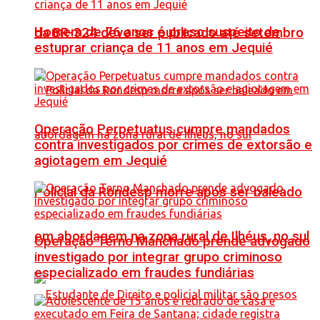
Homem de 76 anos é preso suspeito de
da BR-324 deve ser publicado até setembro
estuprar criança de 11 anos em Jequié
Operação Perpetuatus cumpre mandados
contra investigados por crimes de extorsão e
agiotagem em Jequié
Policial da Rondesp morre após ser baleado
em abordagem na zona rural de Ilhéus, no sul
Operação Terno Manchado prende advogado
investigado por integrar grupo criminoso
especializado em fraudes fundiárias