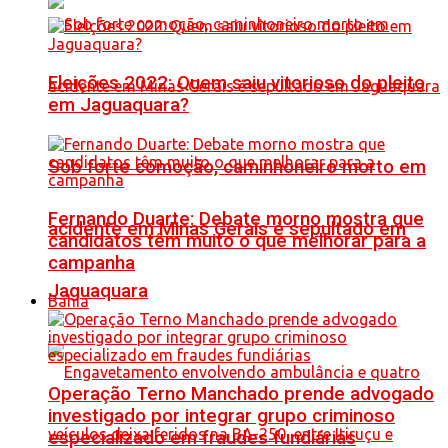
Eleições 2022: Quem saiu vitorioso do pleito
em Jaguaquara?
Sob forte comoção, caminhoneiro morto em
Fernando Duarte: Debate morno mostra que
acidente em Minas Gerais é sepultado em
candidatos têm muito o que melhorar para a
campanha
Jaguaquara
Bahia
Operação Terno Manchado prende advogado
investigado por integrar grupo criminoso
especializado em fraudes fundiárias