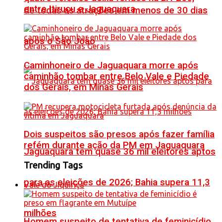
entre Itiruçu e Jaguaquara
de todas as atrações em menos de 30 dias
após o São João
Caminhoneiro de Jaguaquara morre após
caminhão tombar entre Belo Vale e Piedade
dos Gerais, em Minas Gerais
Dois suspeitos são presos após fazer família
refém durante ação da PM em Jaguaquara
Jaguaquara tem quase 36 mil eleitores aptos
Trending Tags
para as eleições de 2026; Bahia supera 11,3
Vale do Jiquiriçá
milhões
Homem suspeito de tentativa de feminicídio