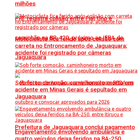
milhões
PRF registra colisão entre Fiat Uno e
caminhão na BR-420, próximo ao IFBA de
Motociclista fica ferido após colisão com
carreta no Entroncamento de Jaguaquara;
acidente foi registrado por câmeras
Jaguaquara
Sob forte comoção, caminhoneiro morto em
acidente em Minas Gerais é sepultado em
Jaguaquara
Prefeitura de Jaguaquara conclui pagamento
Engavetamento envolvendo ambulância e
quatro veículos deixa feridos na BA-250,