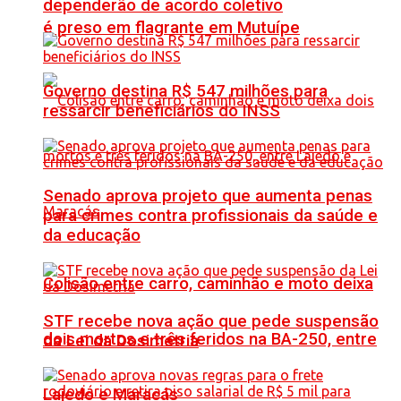
dependerão de acordo coletivo
é preso em flagrante em Mutuípe
Governo destina R$ 547 milhões para
ressarcir beneficiários do INSS
Senado aprova projeto que aumenta penas
para crimes contra profissionais da saúde e
da educação
Colisão entre carro, caminhão e moto deixa
STF recebe nova ação que pede suspensão
dois mortos e três feridos na BA-250, entre
da Lei da Dosimetria
Lajedo e Maracás