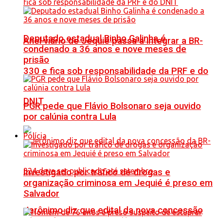
Deputado estadual Binho Galinha é
Anel viário de Jequié passa a integrar a BR-
condenado a 36 anos e nove meses de
prisão
330 e fica sob responsabilidade da PRF e do
DNIT
PGR pede que Flávio Bolsonaro seja ouvido
por calúnia contra Lula
Polícia
Investigado por tráfico de drogas e
organização criminosa em Jequié é preso em
Salvador
Jerônimo diz que edital da nova concessão