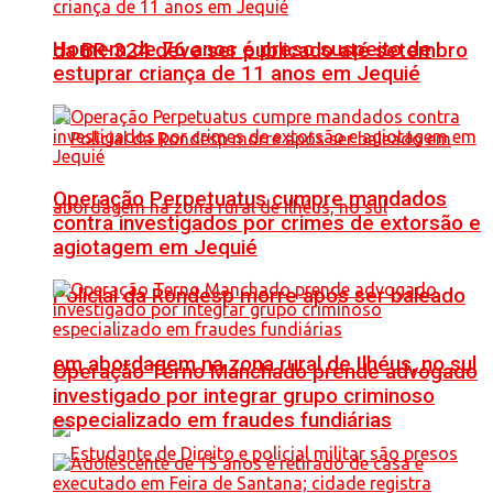
Homem de 76 anos é preso suspeito de
da BR-324 deve ser publicado até setembro
estuprar criança de 11 anos em Jequié
Operação Perpetuatus cumpre mandados
contra investigados por crimes de extorsão e
agiotagem em Jequié
Policial da Rondesp morre após ser baleado
em abordagem na zona rural de Ilhéus, no sul
Operação Terno Manchado prende advogado
investigado por integrar grupo criminoso
especializado em fraudes fundiárias