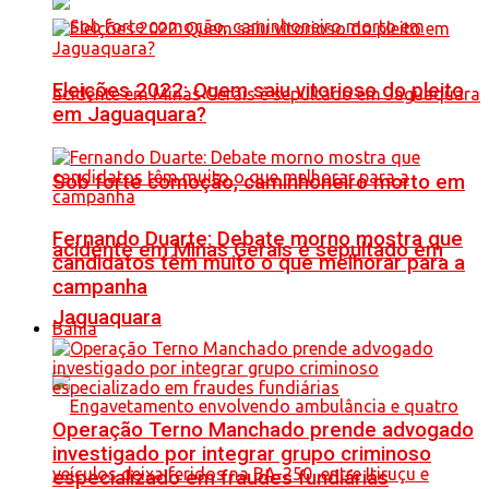
Eleições 2022: Quem saiu vitorioso do pleito
em Jaguaquara?
Sob forte comoção, caminhoneiro morto em
Fernando Duarte: Debate morno mostra que
acidente em Minas Gerais é sepultado em
candidatos têm muito o que melhorar para a
campanha
Jaguaquara
Bahia
Operação Terno Manchado prende advogado
investigado por integrar grupo criminoso
especializado em fraudes fundiárias