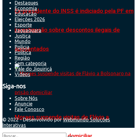
Destaques
Economia
Ex-presidente do INSS é indiciado pela PF em
Educação
Eleições 2026
Esporte
investigação sobre descontos ilegais de
Jaguaquara
Justiça
Mundo
Polícia
aposentados
Política
Região
Sem categoria
Vale do Jiquiriçá
Videos
Siga-nos
Sobre Nós
Anuncie
Fale Conosco
Moraes suspende visitas de Flávio a
© 2022 - Desenvolvido por
Webmundo Soluções
Interativas
Bolsonaro na prisão domiciliar