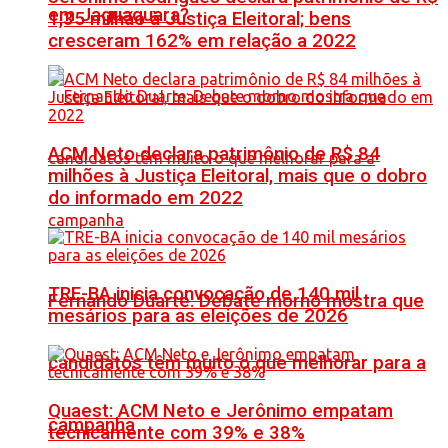
em Jaguaquara?
1,35 milhão à Justiça Eleitoral; bens
cresceram 162% em relação a 2022
ACM Neto declara patrimônio de R$ 84
milhões à Justiça Eleitoral, mais que o dobro
do informado em 2022
TRE-BA inicia convocação de 140 mil
Fernando Duarte: Debate morno mostra que
mesários para as eleições de 2026
candidatos têm muito o que melhorar para a
Quaest: ACM Neto e Jerônimo empatam
campanha
tecnicamente com 39% e 38%