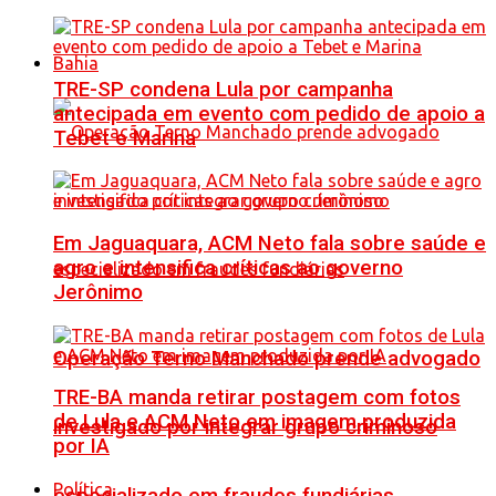
Bahia
TRE-SP condena Lula por campanha
antecipada em evento com pedido de apoio a
Tebet e Marina
Em Jaguaquara, ACM Neto fala sobre saúde e
agro e intensifica críticas ao governo
Jerônimo
Operação Terno Manchado prende advogado
TRE-BA manda retirar postagem com fotos
de Lula e ACM Neto em imagem produzida
investigado por integrar grupo criminoso
por IA
Política