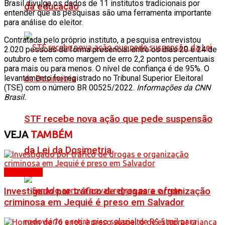
Brasil divulga os dados de 11 institutos tradicionais por
da educação
entender que as pesquisas são uma ferramenta importante
para análise do eleitor.
Contratada pelo próprio instituto, a pesquisa entrevistou
2.020 pessoas de forma presencial entre os dias 20 e 24 de
outubro e tem como margem de erro 2,2 pontos percentuais
para mais ou para menos. O nível de confiança é de 95%. O
levantamento foi registrado no Tribunal Superior Eleitoral
(TSE) com o número BR 00525/2022.
Informações da CNN
Brasil.
STF recebe nova ação que pede suspensão
VEJA
TAMBÉM
da Lei da Dosimetria
Destaques
Investigado por tráfico de drogas e organização
criminosa em Jequié é preso em Salvador