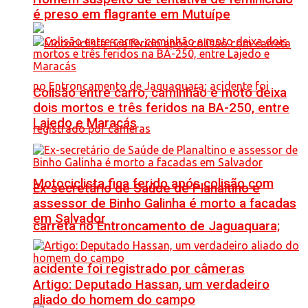
é preso em flagrante em Mutuípe
Colisão entre carro, caminhão e moto deixa
dois mortos e três feridos na BA-250, entre
Lajedo e Maracás
Motociclista fica ferido após colisão com
Ex-secretário de Saúde de Planaltino e
assessor de Binho Galinha é morto a facadas
em Salvador
carreta no Entroncamento de Jaguaquara;
acidente foi registrado por câmeras
Artigo: Deputado Hassan, um verdadeiro
aliado do homem do campo