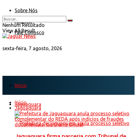
Sobre Nós
Anuncie
Nenhum Resultado
View All Result
Fale Conosco
sexta-feira, 7 agosto, 2026
Início
Início
Jaguaquara
Jaguaquara
Jaguaquara firma parceria com Tribunal de