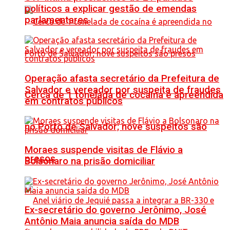
políticos a explicar gestão de emendas
parlamentares
Operação afasta secretário da Prefeitura de
Salvador e vereador por suspeita de fraudes
Cerca de 1 tonelada de cocaína é apreendida
em contratos públicos
no Porto de Salvador; nove suspeitos são
Moraes suspende visitas de Flávio a
presos
Bolsonaro na prisão domiciliar
Ex-secretário do governo Jerônimo, José
Antônio Maia anuncia saída do MDB