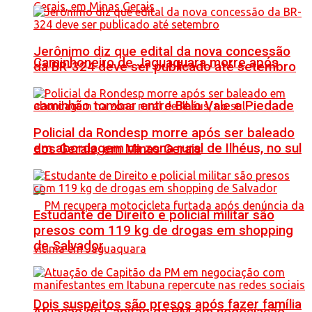
Jerônimo diz que edital da nova concessão
Caminhoneiro de Jaguaquara morre após
da BR-324 deve ser publicado até setembro
caminhão tombar entre Belo Vale e Piedade
Policial da Rondesp morre após ser baleado
em abordagem na zona rural de Ilhéus, no sul
dos Gerais, em Minas Gerais
Estudante de Direito e policial militar são
presos com 119 kg de drogas em shopping
de Salvador
Dois suspeitos são presos após fazer família