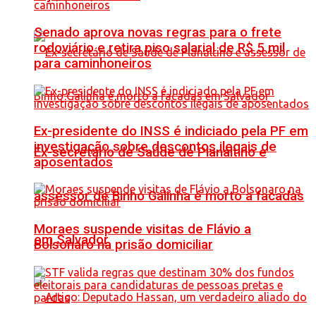
Senado aprova novas regras para o frete
rodoviário e retira piso salarial de R$ 5 mil
para caminhoneiros
Ex-presidente do INSS é indiciado pela PF em
investigação sobre descontos ilegais de
Ex-secretário de Saúde de Planaltino e
aposentados
assessor de Binho Galinha é morto a facadas
Moraes suspende visitas de Flávio a
em Salvador
Bolsonaro na prisão domiciliar