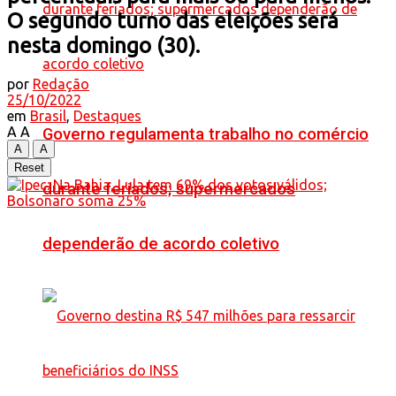
O segundo turno das eleições será
nesta domingo (30).
por
Redação
25/10/2022
em
Brasil
,
Destaques
A
A
Governo regulamenta trabalho no comércio
A
A
Reset
durante feriados; supermercados
dependerão de acordo coletivo