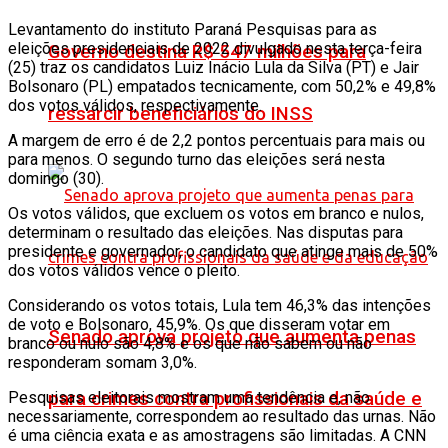
Levantamento do instituto Paraná Pesquisas para as
eleições presidenciais de 2022 divulgado nesta terça-feira
Governo destina R$ 547 milhões para
(25) traz os candidatos Luiz Inácio Lula da Silva (PT) e Jair
Bolsonaro (PL) empatados tecnicamente, com 50,2% e 49,8%
dos votos válidos, respectivamente.
ressarcir beneficiários do INSS
A margem de erro é de 2,2 pontos percentuais para mais ou
para menos. O segundo turno das eleições será nesta
domingo (30).
Os votos válidos, que excluem os votos em branco e nulos,
determinam o resultado das eleições. Nas disputas para
presidente e governador, o candidato que atinge mais de 50%
dos votos válidos vence o pleito.
Considerando os votos totais, Lula tem 46,3% das intenções
de voto e Bolsonaro, 45,9%. Os que disseram votar em
Senado aprova projeto que aumenta penas
branco ou nulo são 4,8% e os que não sabem ou não
responderam somam 3,0%.
Pesquisas eleitorais mostram uma tendência e, não
para crimes contra profissionais da saúde e
necessariamente, correspondem ao resultado das urnas. Não
é uma ciência exata e as amostragens são limitadas. A CNN