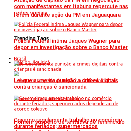
Atuação de Capitão da PM em negociação
com manifestantes em Itabuna repercute nas
redes sociais
refém durante ação da PM em Jaguaquara
Trending Tags
Polícia Federal intima Jaques Wagner para
depor em investigação sobre o Banco Master
Brasil
Vale do Jiquiriçá
Lei que aumenta punição a crimes digitais
contra crianças é sancionada
Governo regulamenta trabalho no comércio
Homem suspeito de tentativa de feminicídio
durante feriados; supermercados