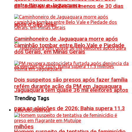
entre Itiruçu e Jaguaquara
de todas as atrações em menos de 30 dias
após o São João
Caminhoneiro de Jaguaquara morre após
caminhão tombar entre Belo Vale e Piedade
dos Gerais, em Minas Gerais
Dois suspeitos são presos após fazer família
refém durante ação da PM em Jaguaquara
Jaguaquara tem quase 36 mil eleitores aptos
Trending Tags
para as eleições de 2026; Bahia supera 11,3
Vale do Jiquiriçá
milhões
Homem suspeito de tentativa de feminicídio