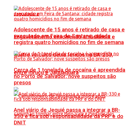
Adolescente de 15 anos é retirado de casa e
executado em Feira de Santana; cidade
Engavetamento envolvendo ambulância e
registra quatro homicídios no fim de semana
quatro veículos deixa feridos na BA-250,
Cerca de 1 tonelada de cocaína é apreendida
entre Itiruçu e Jaguaquara
no Porto de Salvador; nove suspeitos são
presos
Anel viário de Jequié passa a integrar a BR-
330 e fica sob responsabilidade da PRF e do
DNIT