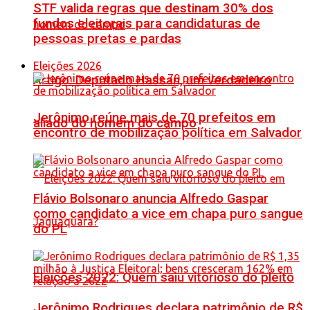
STF valida regras que destinam 30% dos
fundos eleitorais para candidaturas de
pessoas pretas e pardas
Eleições 2026
Artigo: Deputado Hassan, um verdadeiro
Jerônimo reúne mais de 70 prefeitos em
aliado do homem do campo
encontro de mobilização política em Salvador
Flávio Bolsonaro anuncia Alfredo Gaspar
como candidato a vice em chapa puro sangue
do PL
Eleições 2022: Quem saiu vitorioso do pleito
Jerônimo Rodrigues declara patrimônio de R$