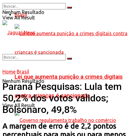
Nenhum Resultado
Brasil
View All Result
Home
Brasil
Lei que aumenta punição a crimes digitais
Nenhum Resultado
Paraná Pesquisas: Lula tem
contra crianças é sancionada
50,2% dos votos válidos;
View All Result
Bolsonaro, 49,8%
A margem de erro é de 2,2 pontos
percentuais para mais ou para menos.