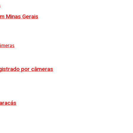
em Minas Gerais
egistrado por câmeras
Maracás