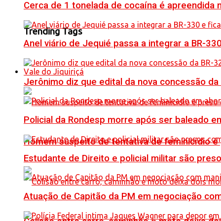
Cerca de 1 tonelada de cocaína é apreendida 
Trending Tags
Anel viário de Jequié passa a integrar a BR-33
Vale do Jiquiriçá
Jerônimo diz que edital da nova concessão da
Policial da Rondesp morre após ser baleado em
Homem suspeito de tentativa de feminicídio é
Estudante de Direito e policial militar são p
Atuação de Capitão da PM em negociação com 