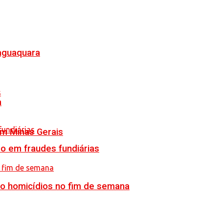
Jaguaquara
a
em Minas Gerais
o em fraudes fundiárias
ro homicídios no fim de semana