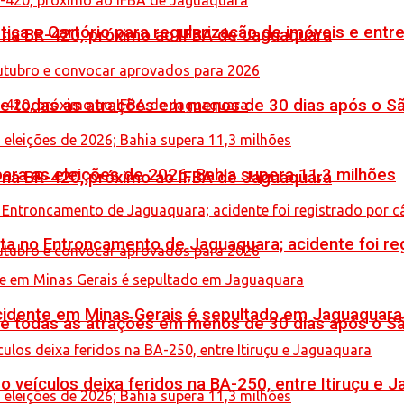
iça e Cartório para regularização de imóveis e entre
o na BR-420, próximo ao IFBA de Jaguaquara
de todas as atrações em menos de 30 dias após o S
ara as eleições de 2026; Bahia supera 11,3 milhões
o na BR-420, próximo ao IFBA de Jaguaquara
reta no Entroncamento de Jaguaquara; acidente foi r
idente em Minas Gerais é sepultado em Jaguaquara
de todas as atrações em menos de 30 dias após o S
veículos deixa feridos na BA-250, entre Itiruçu e 