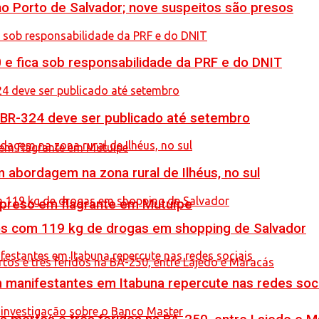
no Porto de Salvador; nove suspeitos são presos
0 e fica sob responsabilidade da PRF e do DNIT
 BR-324 deve ser publicado até setembro
 abordagem na zona rural de Ilhéus, no sul
 preso em flagrante em Mutuípe
resos com 119 kg de drogas em shopping de Salvador
manifestantes em Itabuna repercute nas redes soci