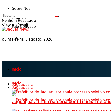
Sobre Nós
Anuncie
Nenhum Resultado
View All Result
Fale Conosco
quinta-feira, 6 agosto, 2026
Início
Início
Jaguaquara
Jaguaquara
Jaguaquara firma parceria com Tribunal de Just