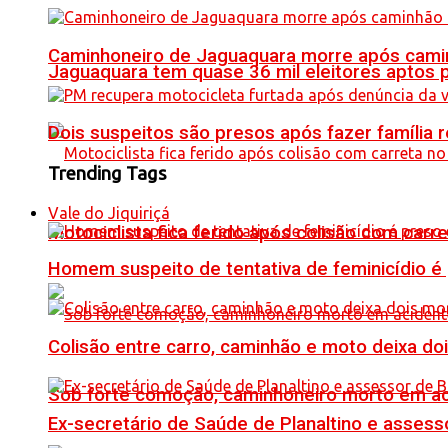
Caminhoneiro de Jaguaquara morre após camin
Jaguaquara tem quase 36 mil eleitores aptos p
Dois suspeitos são presos após fazer famíli
Trending Tags
Vale do Jiquiriçá
Motociclista fica ferido após colisão com car
Homem suspeito de tentativa de feminicídio é
Colisão entre carro, caminhão e moto deixa do
Sob forte comoção, caminhoneiro morto em ac
Ex-secretário de Saúde de Planaltino e assess