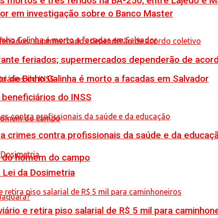
is mortos e três feridos na BA-250, entre Lajedo e 
por em investigação sobre o Banco Master
rante feriados; supermercados dependerão de acord
or de Binho Galinha é morto a facadas em Salvador
 beneficiários do INSS
 crimes contra profissionais da saúde e da educaç
do do homem do campo
Lei da Dosimetria
rio e retira piso salarial de R$ 5 mil para caminhon