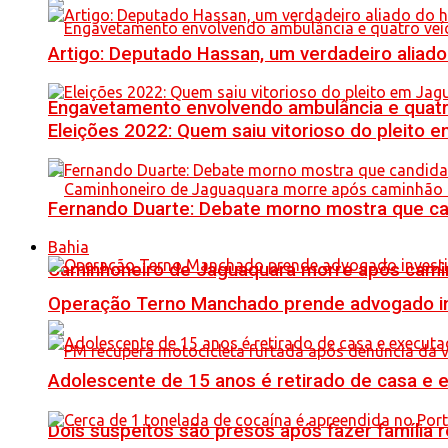
Artigo: Deputado Hassan, um verdadeiro alia
Engavetamento envolvendo ambulância e quatro 
Eleições 2022: Quem saiu vitorioso do pleito 
Fernando Duarte: Debate morno mostra que ca
Bahia
Caminhoneiro de Jaguaquara morre após camin
Operação Terno Manchado prende advogado inve
Adolescente de 15 anos é retirado de casa e 
Dois suspeitos são presos após fazer famíli