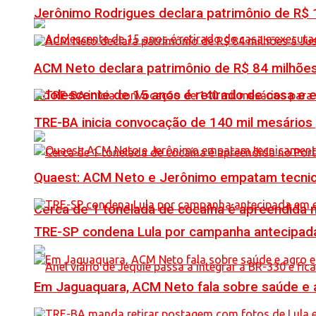
Jerônimo Rodrigues declara patrimônio de R$ 1
ACM Neto declara patrimônio de R$ 84 milhões
Adolescente de 15 anos é retirado de casa e 
TRE-BA inicia convocação de 140 mil mesários
Quaest: ACM Neto e Jerônimo empatam tecn
Cerca de 1 tonelada de cocaína é apreendida 
TRE-SP condena Lula por campanha antecipada
Em Jaguaquara, ACM Neto fala sobre saúde e ag