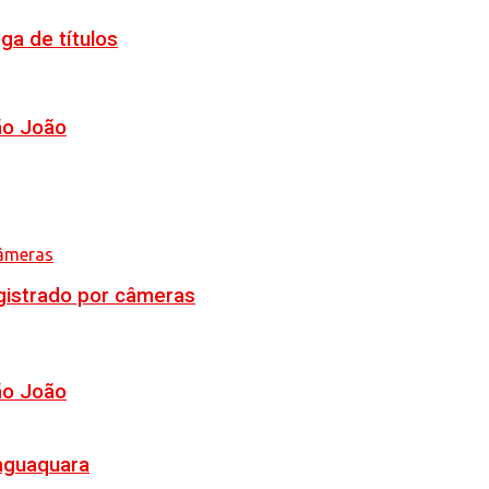
ga de títulos
ão João
egistrado por câmeras
ão João
Jaguaquara