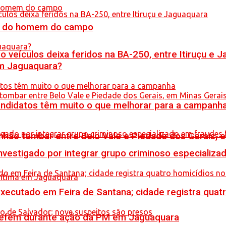
do do homem do campo
veículos deixa feridos na BA-250, entre Itiruçu e 
em Jaguaquara?
ndidatos têm muito o que melhorar para a campanh
hão tombar entre Belo Vale e Piedade dos Gerais, 
stigado por integrar grupo criminoso especializad
executado em Feira de Santana; cidade registra quat
a refém durante ação da PM em Jaguaquara