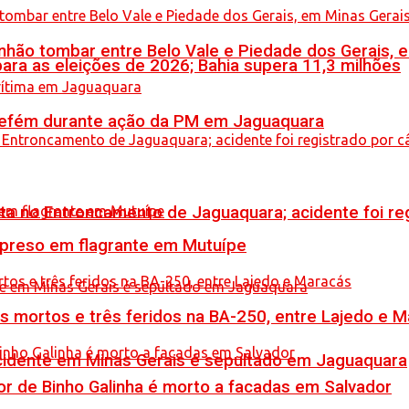
hão tombar entre Belo Vale e Piedade dos Gerais, 
ara as eleições de 2026; Bahia supera 11,3 milhões
a refém durante ação da PM em Jaguaquara
reta no Entroncamento de Jaguaquara; acidente foi r
 preso em flagrante em Mutuípe
is mortos e três feridos na BA-250, entre Lajedo e 
idente em Minas Gerais é sepultado em Jaguaquara
or de Binho Galinha é morto a facadas em Salvador