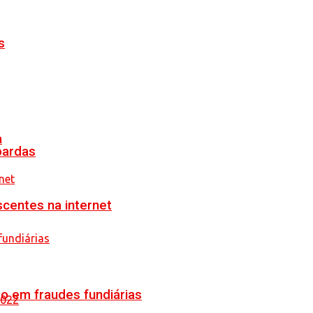
s
a
pardas
scentes na internet
o em fraudes fundiárias