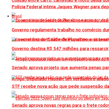
Colisão entre carro, caminhão e moto deixa do
Polícia Federal intima Jaques Wagner para de
Brasil
Governo regulamenta trabalho no comércio du
Ex-secretário de Saúde de Planaltino e assess
Governo destina R$ 547 milhões para ressarcir
Senado aprova projeto que aumenta penas para
Artigo: Deputado Hassan, um verdadeiro alia
STF recebe nova ação que pede suspensão da 
Senado aprova novas regras para o frete rodoviá