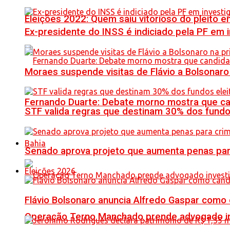
Eleições 2022: Quem saiu vitorioso do pleito 
Ex-presidente do INSS é indiciado pela PF em
Moraes suspende visitas de Flávio a Bolsonaro 
Fernando Duarte: Debate morno mostra que ca
STF valida regras que destinam 30% dos fundo
Bahia
Senado aprova projeto que aumenta penas para 
Eleições 2026
Flávio Bolsonaro anuncia Alfredo Gaspar como
Operação Terno Manchado prende advogado inve