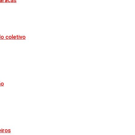
Maracás
o coletivo
ão
eiros