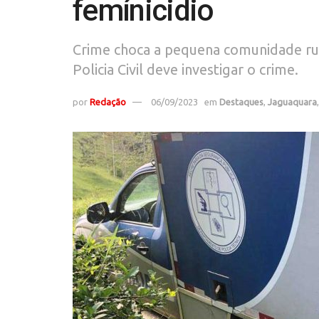
femínicidio
Crime choca a pequena comunidade rur
Policia Civil deve investigar o crime.
por
Redação
06/09/2023
em
Destaques
,
Jaguaquara