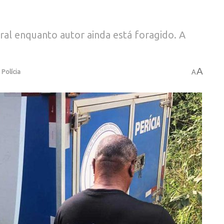
al enquanto autor ainda está foragido. A
A
,
Polícia
A