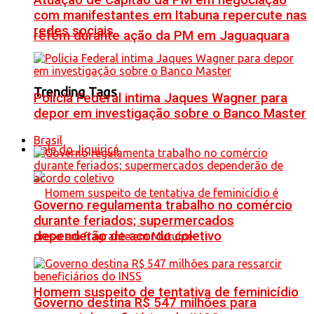
Atuação de Capitão da PM em negociação
com manifestantes em Itabuna repercute nas
redes sociais
refém durante ação da PM em Jaguaquara
Trending Tags
Polícia Federal intima Jaques Wagner para
depor em investigação sobre o Banco Master
Brasil
Vale do Jiquiriçá
Governo regulamenta trabalho no comércio
durante feriados; supermercados
dependerão de acordo coletivo
Homem suspeito de tentativa de feminicídio
Governo destina R$ 547 milhões para