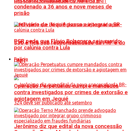
Deputado estadual Binho Galinha é
condenado a 36 anos e nove meses de
prisão
Anel viário de Jequié passa a integrar a BR-
PGR pede que Flávio Bolsonaro seja ouvido
330 e fica sob responsabilidade da PRF e do
por calúnia contra Lula
Polícia
DNIT
Operação Perpetuatus cumpre mandados
contra investigados por crimes de extorsão e
agiotagem em Jequié
Jerônimo diz que edital da nova concessão