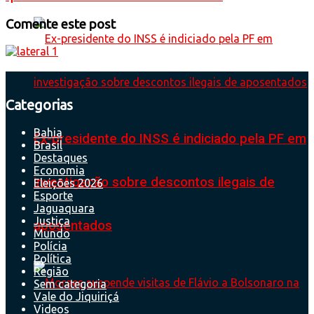
Comente este post
Categorias
Bahia
Ex-presidente do INSS é indiciado pela PF em
Brasil
Destaques
Economia
investigação sobre descontos ilegais de
Eleições 2026
Esporte
Jaguaquara
Justiça
aposentados
Mundo
Polícia
Política
Região
Sem categoria
Vale do Jiquiriçá
Videos