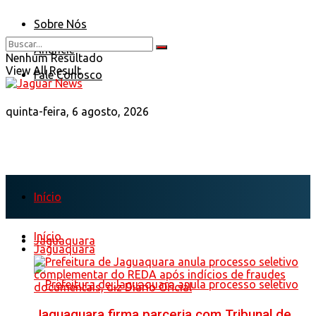
Sobre Nós
Anuncie
Nenhum Resultado
View All Result
Fale Conosco
quinta-feira, 6 agosto, 2026
Início
Início
Jaguaquara
Jaguaquara
Jaguaquara firma parceria com Tribunal de