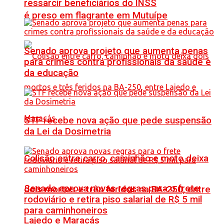
ressarcir beneficiários do INSS
é preso em flagrante em Mutuípe
Senado aprova projeto que aumenta penas
para crimes contra profissionais da saúde e
da educação
STF recebe nova ação que pede suspensão
da Lei da Dosimetria
Colisão entre carro, caminhão e moto deixa
Senado aprova novas regras para o frete
dois mortos e três feridos na BA-250, entre
rodoviário e retira piso salarial de R$ 5 mil
para caminhoneiros
Lajedo e Maracás