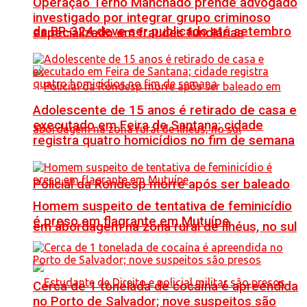
Operação Terno Manchado prende advogado
investigado por integrar grupo criminoso
da BR-324 deve ser publicado até setembro
especializado em fraudes fundiárias
Adolescente de 15 anos é retirado de casa e
executado em Feira de Santana; cidade
registra quatro homicídios no fim de semana
Policial da Rondesp morre após ser baleado
Homem suspeito de tentativa de feminicídio
é preso em flagrante em Mutuípe
em abordagem na zona rural de Ilhéus, no sul
Cerca de 1 tonelada de cocaína é apreendida
no Porto de Salvador; nove suspeitos são