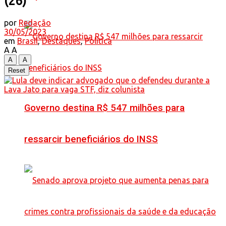
(26)
por
Redação
30/05/2023
em
Brasil
,
Destaques
,
Política
A
A
A
A
Reset
Governo destina R$ 547 milhões para
ressarcir beneficiários do INSS