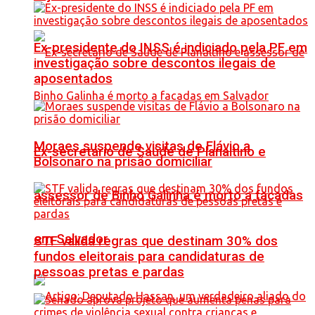
Ex-presidente do INSS é indiciado pela PF em
investigação sobre descontos ilegais de
aposentados
Moraes suspende visitas de Flávio a
Ex-secretário de Saúde de Planaltino e
Bolsonaro na prisão domiciliar
assessor de Binho Galinha é morto a facadas
em Salvador
STF valida regras que destinam 30% dos
fundos eleitorais para candidaturas de
pessoas pretas e pardas