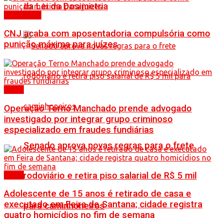
da Lei da Dosimetria
Destaques
CNJ acaba com aposentadoria compulsória como
punição máxima para juízes
Bahia
Operação Terno Manchado prende advogado
investigado por integrar grupo criminoso
especializado em fraudes fundiárias
Senado aprova novas regras para o frete
rodoviário e retira piso salarial de R$ 5 mil
Bahia
Adolescente de 15 anos é retirado de casa e
executado em Feira de Santana; cidade registra
para caminhoneiros
quatro homicídios no fim de semana