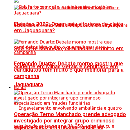
Eleições 2022: Quem saiu vitorioso do pleito
em Jaguaquara?
Sob forte comoção, caminhoneiro morto em
Fernando Duarte: Debate morno mostra que
acidente em Minas Gerais é sepultado em
candidatos têm muito o que melhorar para a
campanha
Jaguaquara
Bahia
Operação Terno Manchado prende advogado
investigado por integrar grupo criminoso
especializado em fraudes fundiárias