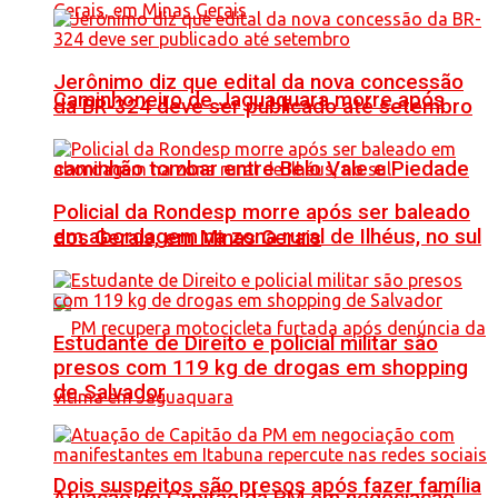
Jerônimo diz que edital da nova concessão
Caminhoneiro de Jaguaquara morre após
da BR-324 deve ser publicado até setembro
caminhão tombar entre Belo Vale e Piedade
Policial da Rondesp morre após ser baleado
em abordagem na zona rural de Ilhéus, no sul
dos Gerais, em Minas Gerais
Estudante de Direito e policial militar são
presos com 119 kg de drogas em shopping
de Salvador
Dois suspeitos são presos após fazer família