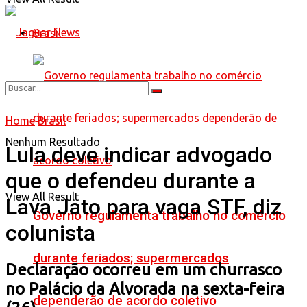
Brasil
Home
Brasil
Nenhum Resultado
Lula deve indicar advogado
que o defendeu durante a
View All Result
Lava Jato para vaga STF, diz
Governo regulamenta trabalho no comércio
colunista
durante feriados; supermercados
Declaração ocorreu em um churrasco
no Palácio da Alvorada na sexta-feira
dependerão de acordo coletivo