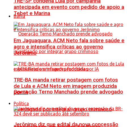
TRE-SP condena Lula por campanha
antecipada em evento com pedido de apoio a
Tebet e Marina
Bahia
Em Jaguaquara, ACM Neto fala sobre saúde e
agro e intensifica críticas ao governo
Jerônimo
TRE-BA manda retirar postagem com fotos
de Lula e ACM Neto em imagem produzida
Operação Terno Manchado prende advogado
por IA
Política
investigado por integrar grupo criminoso
Jerônimo diz que edital da nova concessão