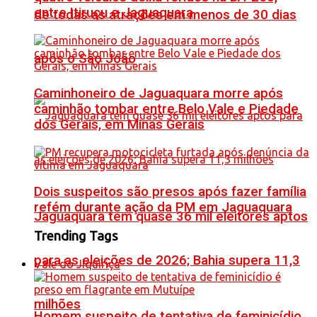
entre Itiruçu e Jaguaquara
de todas as atrações em menos de 30 dias
após o São João
Caminhoneiro de Jaguaquara morre após
caminhão tombar entre Belo Vale e Piedade
dos Gerais, em Minas Gerais
Dois suspeitos são presos após fazer família
refém durante ação da PM em Jaguaquara
Jaguaquara tem quase 36 mil eleitores aptos
Trending Tags
para as eleições de 2026; Bahia supera 11,3
Vale do Jiquiriçá
milhões
Homem suspeito de tentativa de feminicídio