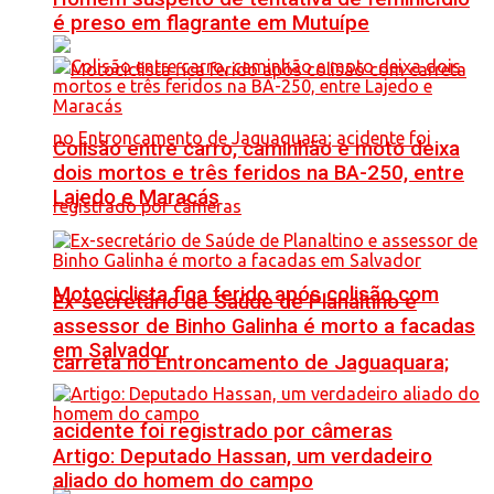
é preso em flagrante em Mutuípe
Colisão entre carro, caminhão e moto deixa
dois mortos e três feridos na BA-250, entre
Lajedo e Maracás
Motociclista fica ferido após colisão com
Ex-secretário de Saúde de Planaltino e
assessor de Binho Galinha é morto a facadas
em Salvador
carreta no Entroncamento de Jaguaquara;
acidente foi registrado por câmeras
Artigo: Deputado Hassan, um verdadeiro
aliado do homem do campo