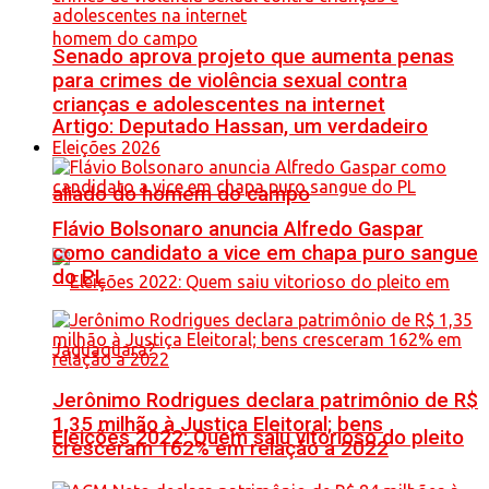
Senado aprova projeto que aumenta penas
para crimes de violência sexual contra
crianças e adolescentes na internet
Artigo: Deputado Hassan, um verdadeiro
Eleições 2026
aliado do homem do campo
Flávio Bolsonaro anuncia Alfredo Gaspar
como candidato a vice em chapa puro sangue
do PL
Jerônimo Rodrigues declara patrimônio de R$
1,35 milhão à Justiça Eleitoral; bens
Eleições 2022: Quem saiu vitorioso do pleito
cresceram 162% em relação a 2022