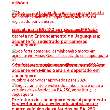
milhões
PRF registra colisão entre Fiat Uno e
caminhão na BR-420, próximo ao IFBA de
Motociclista fica ferido após colisão com
carreta no Entroncamento de Jaguaquara;
acidente foi registrado por câmeras
Jaguaquara
Sob forte comoção, caminhoneiro morto em
acidente em Minas Gerais é sepultado em
Jaguaquara
Prefeitura de Jaguaquara conclui pagamento
Engavetamento envolvendo ambulância e
quatro veículos deixa feridos na BA-250,