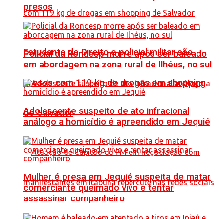
presos
Estudante de Direito e policial militar são
Policial da Rondesp morre após ser baleado
em abordagem na zona rural de Ilhéus, no sul
presos com 119 kg de drogas em shopping
Adolescente suspeito de ato infracional
de Salvador
análogo a homicídio é apreendido em Jequié
Mulher é presa em Jequié suspeita de matar
comerciante queimado vivo e tentar
assassinar companheiro