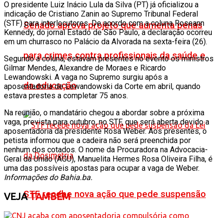
O presidente Luiz Inácio Lula da Silva (PT) já oficializou a
indicação de Cristiano Zanin ao Supremo Tribunal Federal
(STF) para interlocutores. De acordo com a coluna Roseann
Senado aprova projeto que aumenta penas
Kennedy, do jornal Estado de São Paulo, a declaração ocorreu
em um churrasco no Palácio da Alvorada na sexta-feira (26).
para crimes contra profissionais da saúde e
Segundo a coluna, estavam presentes no evento os ministros
Gilmar Mendes, Alexandre de Moraes e Ricardo
Lewandowski. A vaga no Supremo surgiu após a
da educação
aposentadoria de Lewandowski da Corte em abril, quando
estava prestes a completar 75 anos.
Na reunião, o mandatário chegou a abordar sobre a próxima
vaga, prevista para outubro, no STF, que será aberta devido a
aposentadoria da presidente Rosa Weber. Aos presentes, o
petista informou que a cadeira não será preenchida por
nenhum dos cotados. O nome da Procuradora na Advocacia-
Geral da União (AGU), Manuelita Hermes Rosa Oliveira Filha, é
uma das possíveis apostas para ocupar a vaga de Weber.
Informações do Bahia.ba.
STF recebe nova ação que pede suspensão
VEJA
TAMBÉM