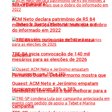
em Jaguaquara?
ACM Neto declara patrimônio de R$ 84
milhões à Justiça Eleitoral, mais que o dobro
do informado em 2022
TRE-BA inicia convocação de 140 mil
mesários para as eleições de 2026
Fernando Duarte: Debate morno mostra que
Quaest: ACM Neto e Jerônimo empatam
tecnicamente com 39% e 38%
candidatos têm muito o que melhorar para a
campanha