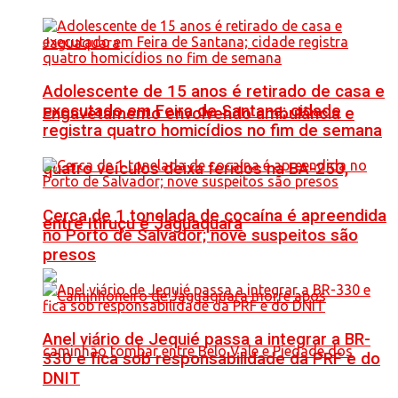
Adolescente de 15 anos é retirado de casa e
executado em Feira de Santana; cidade
Engavetamento envolvendo ambulância e
registra quatro homicídios no fim de semana
quatro veículos deixa feridos na BA-250,
Cerca de 1 tonelada de cocaína é apreendida
entre Itiruçu e Jaguaquara
no Porto de Salvador; nove suspeitos são
presos
Anel viário de Jequié passa a integrar a BR-
330 e fica sob responsabilidade da PRF e do
DNIT