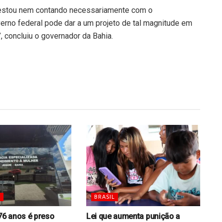
o estou nem contando necessariamente com o
verno federal pode dar a um projeto de tal magnitude em
, concluiu o governador da Bahia.
S
BRASIL
6 anos é preso
Lei que aumenta punição a