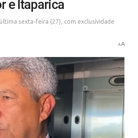
r e Itaparica
última sexta-feira (27), com exclusividade
A
A