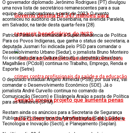
O governador diplomado Jerônimo Rodrigues (PT) divulgou
uma nova lista de secretários remanescentes para a sua
equipe de colaboradores a partir de 2023. O evento
Governo destina R$ 547 milhões para
aconteceu no auditório da Desenbahia, na avenida Paralela,
em Salvador, na tarde desta quarta-feira (28).
ressarcir beneficiários do INSS
Patrícia Pataxó vai comandar a Superintendência de Política
Para os Povos Indígenas, que ganha o status de secretaria; a
deputada Jusmari foi indicada pelo PSD para comandar o
Desenvolvimento Urbano (Sedur); o jornalista Bruno Monteiro
foi escalado para a Cultura (Secult); o deputado Davidson
Magalhães (PCdoB) continua no Trabalho, Emprego, Renda e
Esporte (Setre).
O deputado estadual Angelo Almeida (PSB), por sua vez, vai
comandar o Desenvolvimento Econômico (SDE). Já o
jornalista André Curvello continua no comando da
Comunicação (Secom) e Elisângela Araújo a pasta de Política
Senado aprova projeto que aumenta penas
para as Mulheres (SPM).
Restam ainda os anúncios para a Secretaria de Segurança
Pública (SSP); Secretaria da Administração (Saeb); Ciência,
para crimes contra profissionais da saúde e
Tecnologia e Inovação (Secti); e Planejamento (Seplan).