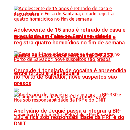
Adolescente de 15 anos é retirado de casa e
executado em Feira de Santana; cidade
Engavetamento envolvendo ambulância e
registra quatro homicídios no fim de semana
quatro veículos deixa feridos na BA-250,
Cerca de 1 tonelada de cocaína é apreendida
entre Itiruçu e Jaguaquara
no Porto de Salvador; nove suspeitos são
presos
Anel viário de Jequié passa a integrar a BR-
330 e fica sob responsabilidade da PRF e do
DNIT