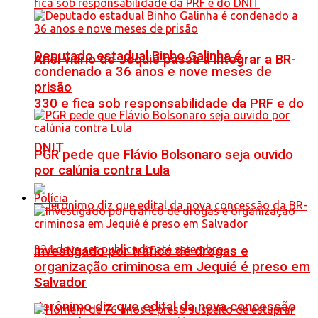
Deputado estadual Binho Galinha é
Anel viário de Jequié passa a integrar a BR-
condenado a 36 anos e nove meses de
prisão
330 e fica sob responsabilidade da PRF e do
DNIT
PGR pede que Flávio Bolsonaro seja ouvido
por calúnia contra Lula
Polícia
Investigado por tráfico de drogas e
organização criminosa em Jequié é preso em
Salvador
Jerônimo diz que edital da nova concessão