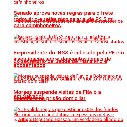
Senado aprova novas regras para o frete
rodoviário e retira piso salarial de R$ 5 mil
para caminhoneiros
Ex-presidente do INSS é indiciado pela PF em
investigação sobre descontos ilegais de
Ex-secretário de Saúde de Planaltino e
aposentados
assessor de Binho Galinha é morto a facadas
Moraes suspende visitas de Flávio a
em Salvador
Bolsonaro na prisão domiciliar