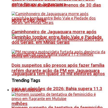
entre Itiruçu e Jaguaquara
de todas as atrações em menos de 30 dias
após o São João
Caminhoneiro de Jaguaquara morre após
caminhão tombar entre Belo Vale e Piedade
dos Gerais, em Minas Gerais
Dois suspeitos são presos após fazer família
refém durante ação da PM em Jaguaquara
Jaguaquara tem quase 36 mil eleitores aptos
Trending Tags
para as eleições de 2026; Bahia supera 11,3
Vale do Jiquiriçá
milhões
Homem suspeito de tentativa de feminicídio