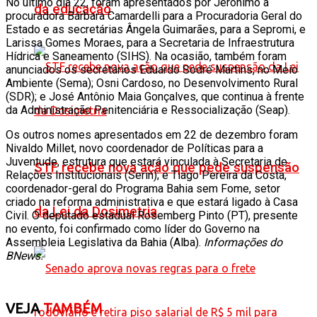
No último dia 22, foram apresentados por Jerônimo a
da educação
procuradora Bárbara Camardelli para a Procuradoria Geral do
Estado e as secretárias Ângela Guimarães, para a Sepromi, e
Larissa Gomes Moraes, para a Secretaria de Infraestrutura
Hídrica e Saneamento (SIHS). Na ocasião, também foram
anunciados os secretários Eduardo Sodré Martins, no Meio
Ambiente (Sema); Osni Cardoso, no Desenvolvimento Rural
(SDR); e José Antônio Maia Gonçalves, que continua à frente
da Administração Penitenciária e Ressocialização (Seap).
Os outros nomes apresentados em 22 de dezembro foram
Nivaldo Millet, novo coordenador de Políticas para a
Juventude, estrutura que estará vinculada à Secretaria de
STF recebe nova ação que pede suspensão
Relações Institucionais (Serin); e Tiago Pereira da Costa,
coordenador-geral do Programa Bahia sem Fome, setor
criado na reforma administrativa e que estará ligado à Casa
da Lei da Dosimetria
Civil. O deputado estadual Rosemberg Pinto (PT), presente
no evento, foi confirmado como líder do Governo na
Assembleia Legislativa da Bahia (Alba).
Informações do
BNews.
VEJA
TAMBÉM