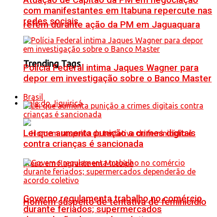
Atuação de Capitão da PM em negociação
com manifestantes em Itabuna repercute nas
redes sociais
refém durante ação da PM em Jaguaquara
Trending Tags
Polícia Federal intima Jaques Wagner para
depor em investigação sobre o Banco Master
Brasil
Vale do Jiquiriçá
Lei que aumenta punição a crimes digitais
contra crianças é sancionada
Governo regulamenta trabalho no comércio
Homem suspeito de tentativa de feminicídio
durante feriados; supermercados