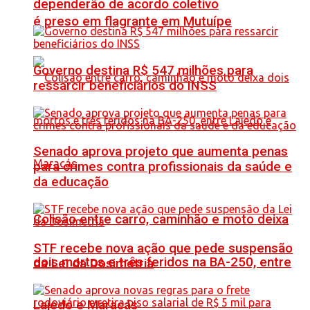
dependerão de acordo coletivo
é preso em flagrante em Mutuípe
Governo destina R$ 547 milhões para
ressarcir beneficiários do INSS
Senado aprova projeto que aumenta penas
para crimes contra profissionais da saúde e
da educação
Colisão entre carro, caminhão e moto deixa
STF recebe nova ação que pede suspensão
dois mortos e três feridos na BA-250, entre
da Lei da Dosimetria
Lajedo e Maracás