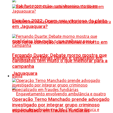
Eleições 2022: Quem saiu vitorioso do pleito
em Jaguaquara?
Sob forte comoção, caminhoneiro morto em
Fernando Duarte: Debate morno mostra que
acidente em Minas Gerais é sepultado em
candidatos têm muito o que melhorar para a
campanha
Jaguaquara
Bahia
Operação Terno Manchado prende advogado
investigado por integrar grupo criminoso
especializado em fraudes fundiárias