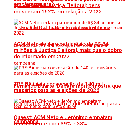
em Jaguaquara?
1,35 milhão à Justiça Eleitoral; bens
cresceram 162% em relação a 2022
ACM Neto declara patrimônio de R$ 84
milhões à Justiça Eleitoral, mais que o dobro
do informado em 2022
TRE-BA inicia convocação de 140 mil
Fernando Duarte: Debate morno mostra que
mesários para as eleições de 2026
candidatos têm muito o que melhorar para a
Quaest: ACM Neto e Jerônimo empatam
campanha
tecnicamente com 39% e 38%