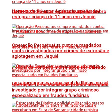
Homem de 76 anos é preso suspeito de
da BR-324 deve ser publicado até setembro
estuprar criança de 11 anos em Jequié
Operação Perpetuatus cumpre mandados
contra investigados por crimes de extorsão e
agiotagem em Jequié
Policial da Rondesp morre após ser baleado
em abordagem na zona rural de Ilhéus, no sul
Operação Terno Manchado prende advogado
investigado por integrar grupo criminoso
especializado em fraudes fundiárias