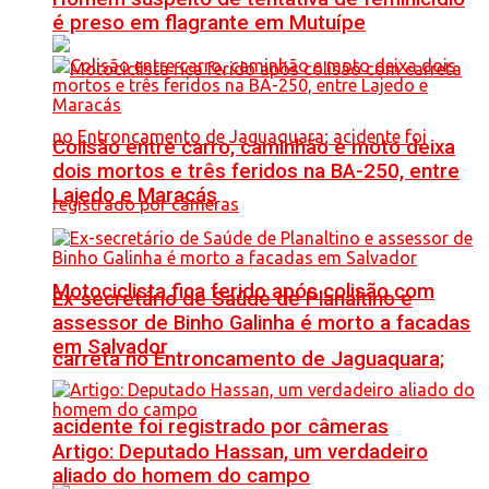
é preso em flagrante em Mutuípe
Colisão entre carro, caminhão e moto deixa
dois mortos e três feridos na BA-250, entre
Lajedo e Maracás
Motociclista fica ferido após colisão com
Ex-secretário de Saúde de Planaltino e
assessor de Binho Galinha é morto a facadas
em Salvador
carreta no Entroncamento de Jaguaquara;
acidente foi registrado por câmeras
Artigo: Deputado Hassan, um verdadeiro
aliado do homem do campo