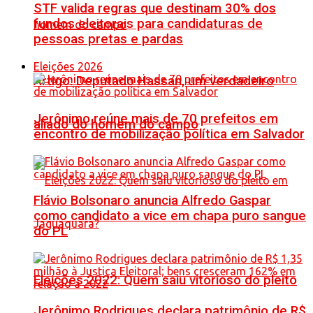
STF valida regras que destinam 30% dos
fundos eleitorais para candidaturas de
pessoas pretas e pardas
Eleições 2026
Artigo: Deputado Hassan, um verdadeiro
Jerônimo reúne mais de 70 prefeitos em
aliado do homem do campo
encontro de mobilização política em Salvador
Flávio Bolsonaro anuncia Alfredo Gaspar
como candidato a vice em chapa puro sangue
do PL
Eleições 2022: Quem saiu vitorioso do pleito
Jerônimo Rodrigues declara patrimônio de R$