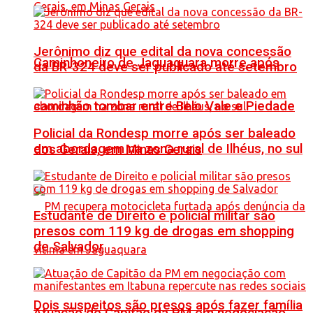
Jerônimo diz que edital da nova concessão
Caminhoneiro de Jaguaquara morre após
da BR-324 deve ser publicado até setembro
caminhão tombar entre Belo Vale e Piedade
Policial da Rondesp morre após ser baleado
em abordagem na zona rural de Ilhéus, no sul
dos Gerais, em Minas Gerais
Estudante de Direito e policial militar são
presos com 119 kg de drogas em shopping
de Salvador
Dois suspeitos são presos após fazer família