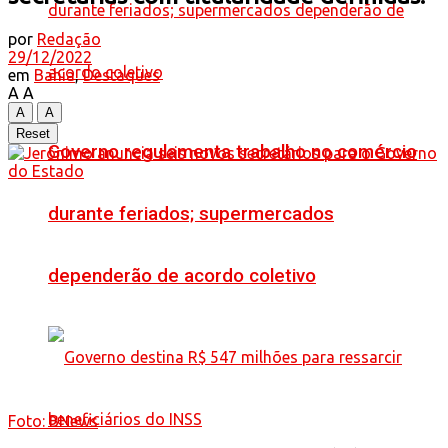
por
Redação
29/12/2022
em
Bahia
,
Destaques
A
A
A
A
Reset
Governo regulamenta trabalho no comércio
durante feriados; supermercados
dependerão de acordo coletivo
Foto: BNews