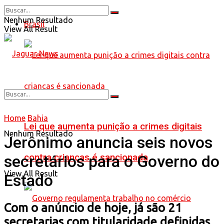
Nenhum Resultado
Brasil
View All Result
Home
Bahia
Lei que aumenta punição a crimes digitais
Nenhum Resultado
Jerônimo anuncia seis novos
contra crianças é sancionada
secretários para o Governo do
View All Result
Estado
Com o anúncio de hoje, já são 21
secretarias com titularidade definidas.