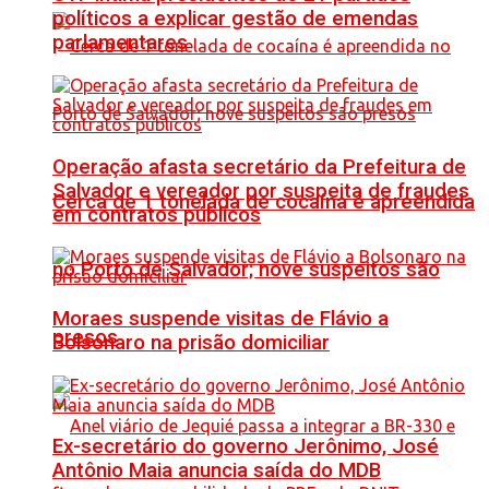
políticos a explicar gestão de emendas
parlamentares
Operação afasta secretário da Prefeitura de
Salvador e vereador por suspeita de fraudes
Cerca de 1 tonelada de cocaína é apreendida
em contratos públicos
no Porto de Salvador; nove suspeitos são
Moraes suspende visitas de Flávio a
presos
Bolsonaro na prisão domiciliar
Ex-secretário do governo Jerônimo, José
Antônio Maia anuncia saída do MDB