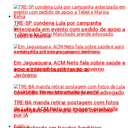
Bahia
TRE-SP condena Lula por campanha
antecipada em evento com pedido de apoio a
Tebet e Marina
Em Jaguaquara, ACM Neto fala sobre saúde e
agro e intensifica críticas ao governo
Jerônimo
Operação Terno Manchado prende advogado
TRE-BA manda retirar postagem com fotos
de Lula e ACM Neto em imagem produzida
investigado por integrar grupo criminoso
por IA
Política