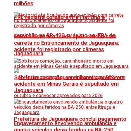
milhões
PRF registra colisão entre Fiat Uno e
caminhão na BR-420, próximo ao IFBA de
Motociclista fica ferido após colisão com
carreta no Entroncamento de Jaguaquara;
acidente foi registrado por câmeras
Jaguaquara
Sob forte comoção, caminhoneiro morto em
acidente em Minas Gerais é sepultado em
Jaguaquara
Prefeitura de Jaguaquara conclui pagamento
Engavetamento envolvendo ambulância e
quatro veículos deixa feridos na BA-250,