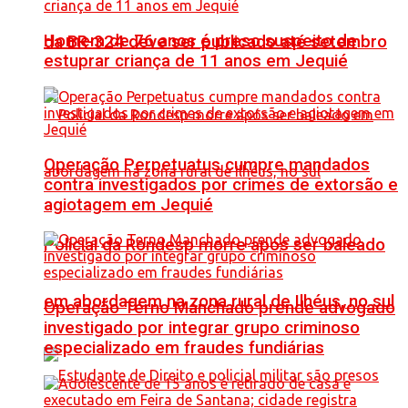
Homem de 76 anos é preso suspeito de
da BR-324 deve ser publicado até setembro
estuprar criança de 11 anos em Jequié
Operação Perpetuatus cumpre mandados
contra investigados por crimes de extorsão e
agiotagem em Jequié
Policial da Rondesp morre após ser baleado
em abordagem na zona rural de Ilhéus, no sul
Operação Terno Manchado prende advogado
investigado por integrar grupo criminoso
especializado em fraudes fundiárias