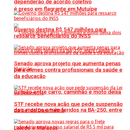
dependerão de acordo coletivo
é preso em flagrante em Mutuípe
Governo destina R$ 547 milhões para
ressarcir beneficiários do INSS
Senado aprova projeto que aumenta penas
para crimes contra profissionais da saúde e
da educação
Colisão entre carro, caminhão e moto deixa
STF recebe nova ação que pede suspensão
dois mortos e três feridos na BA-250, entre
da Lei da Dosimetria
Lajedo e Maracás