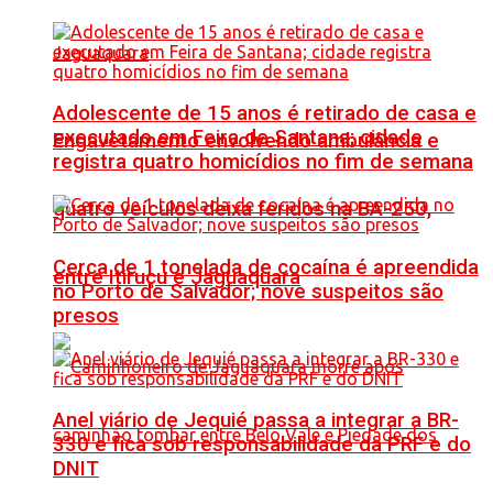
Adolescente de 15 anos é retirado de casa e
executado em Feira de Santana; cidade
Engavetamento envolvendo ambulância e
registra quatro homicídios no fim de semana
quatro veículos deixa feridos na BA-250,
Cerca de 1 tonelada de cocaína é apreendida
entre Itiruçu e Jaguaquara
no Porto de Salvador; nove suspeitos são
presos
Anel viário de Jequié passa a integrar a BR-
330 e fica sob responsabilidade da PRF e do
DNIT