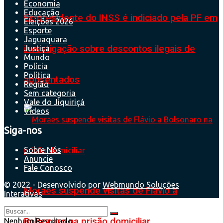
Economia
Educação
Ex-presidente do INSS é indiciado pela PF em
Eleições 2026
Esporte
Jaguaquara
investigação sobre descontos ilegais de
Justiça
Mundo
Polícia
Política
aposentados
Região
Sem categoria
Vale do Jiquiriçá
Videos
Siga-nos
Sobre Nós
Anuncie
Fale Conosco
© 2022 - Desenvolvido por
Webmundo Soluções
Moraes suspende visitas de Flávio a
Interativas
Bolsonaro na prisão domiciliar
Nenhum Resultado