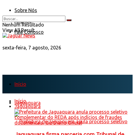
Sobre Nós
Anuncie
Nenhum Resultado
View All Result
Fale Conosco
sexta-feira, 7 agosto, 2026
Início
Início
Jaguaquara
Jaguaquara
Jaguaquara firma parceria com Tribunal de