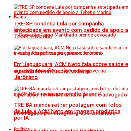
Bahia
TRE-SP condena Lula por campanha
antecipada em evento com pedido de apoio a
Tebet e Marina
Em Jaguaquara, ACM Neto fala sobre saúde e
agro e intensifica críticas ao governo
Jerônimo
Operação Terno Manchado prende advogado
TRE-BA manda retirar postagem com fotos
de Lula e ACM Neto em imagem produzida
investigado por integrar grupo criminoso
por IA
Política