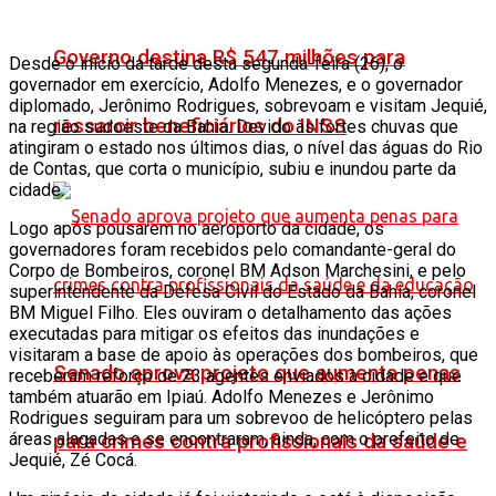
Governo destina R$ 547 milhões para
Desde o início da tarde desta segunda-feira (26), o
governador em exercício, Adolfo Menezes, e o governador
diplomado, Jerônimo Rodrigues, sobrevoam e visitam Jequié,
ressarcir beneficiários do INSS
na região sudoeste da Bahia. Devido às fortes chuvas que
atingiram o estado nos últimos dias, o nível das águas do Rio
de Contas, que corta o município, subiu e inundou parte da
cidade.
Logo após pousarem no aeroporto da cidade, os
governadores foram recebidos pelo comandante-geral do
Corpo de Bombeiros, coronel BM Adson Marchesini, e pelo
superintendente da Defesa Civil do Estado da Bahia, coronel
BM Miguel Filho. Eles ouviram o detalhamento das ações
executadas para mitigar os efeitos das inundações e
visitaram a base de apoio às operações dos bombeiros, que
Senado aprova projeto que aumenta penas
receberam reforço de 23 agentes enviados à cidade e que
também atuarão em Ipiaú. Adolfo Menezes e Jerônimo
Rodrigues seguiram para um sobrevoo de helicóptero pelas
áreas alagadas e se encontraram, ainda, com o prefeito de
para crimes contra profissionais da saúde e
Jequié, Zé Cocá.