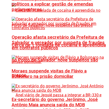
políticos a explicar gestão de emendas
parlamentares
Operação afasta secretário da Prefeitura de
Salvador e vereador por suspeita de fraudes
Cerca de 1 tonelada de cocaína é apreendida
em contratos públicos
no Porto de Salvador; nove suspeitos são
Moraes suspende visitas de Flávio a
presos
Bolsonaro na prisão domiciliar
Ex-secretário do governo Jerônimo, José
Antônio Maia anuncia saída do MDB