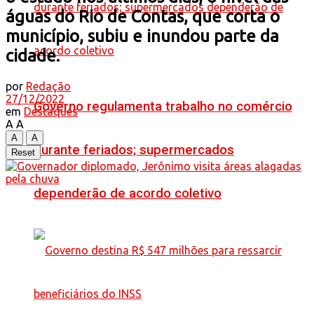
águas do Rio de Contas, que corta o
município, subiu e inundou parte da
cidade.
por
Redação
27/12/2022
Governo regulamenta trabalho no comércio
em
Destaques
A
A
A
A
durante feriados; supermercados
Reset
dependerão de acordo coletivo