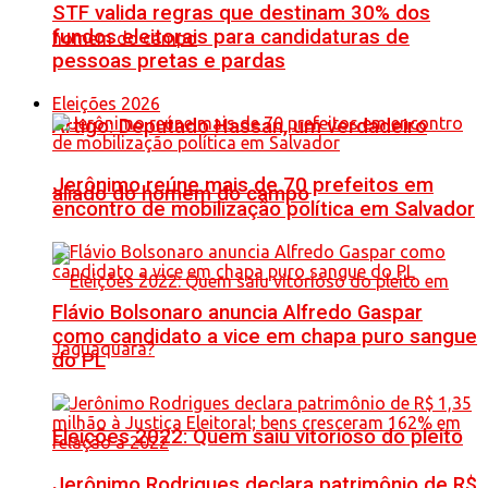
STF valida regras que destinam 30% dos
fundos eleitorais para candidaturas de
pessoas pretas e pardas
Eleições 2026
Artigo: Deputado Hassan, um verdadeiro
Jerônimo reúne mais de 70 prefeitos em
aliado do homem do campo
encontro de mobilização política em Salvador
Flávio Bolsonaro anuncia Alfredo Gaspar
como candidato a vice em chapa puro sangue
do PL
Eleições 2022: Quem saiu vitorioso do pleito
Jerônimo Rodrigues declara patrimônio de R$