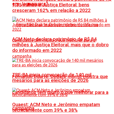
em Jaguaquara?
1,35 milhão à Justiça Eleitoral; bens
cresceram 162% em relação a 2022
ACM Neto declara patrimônio de R$ 84
milhões à Justiça Eleitoral, mais que o dobro
do informado em 2022
TRE-BA inicia convocação de 140 mil
Fernando Duarte: Debate morno mostra que
mesários para as eleições de 2026
candidatos têm muito o que melhorar para a
Quaest: ACM Neto e Jerônimo empatam
campanha
tecnicamente com 39% e 38%