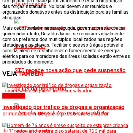
Um ginásio da cidade já foi vistoriado e está à disposição
da educação
das forças estaduais. No local devem ser reunidos e
organizados donativos antes da distribuição para as famílias
atingidas.
Mais cedo, também nesta segunda, governadores e o vice-
governador eleito, Geraldo Júnior, se reuniram virtualmente
com os prefeitos dos municípios localizados nas regiões
afetadas pelas chuvas. Facilitar o acesso à água potável e
comida, além de restabelecer o fornecimento de energia
elétrica para os moradores das áreas isoladas estão entre as
prioridades do momento.
STF recebe nova ação que pede suspensão
VEJA
TAMBÉM
da Lei da Dosimetria
Destaques
Investigado por tráfico de drogas e organização
criminosa em Jequié é preso em Salvador