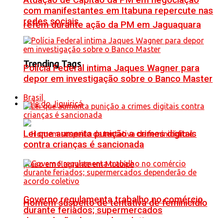
Atuação de Capitão da PM em negociação
com manifestantes em Itabuna repercute nas
redes sociais
refém durante ação da PM em Jaguaquara
Trending Tags
Polícia Federal intima Jaques Wagner para
depor em investigação sobre o Banco Master
Brasil
Vale do Jiquiriçá
Lei que aumenta punição a crimes digitais
contra crianças é sancionada
Governo regulamenta trabalho no comércio
Homem suspeito de tentativa de feminicídio
durante feriados; supermercados