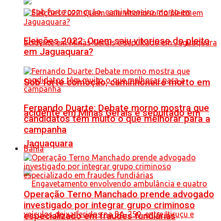
Eleições 2022: Quem saiu vitorioso do pleito
em Jaguaquara?
Sob forte comoção, caminhoneiro morto em
Fernando Duarte: Debate morno mostra que
acidente em Minas Gerais é sepultado em
candidatos têm muito o que melhorar para a
campanha
Jaguaquara
Bahia
Operação Terno Manchado prende advogado
investigado por integrar grupo criminoso
especializado em fraudes fundiárias