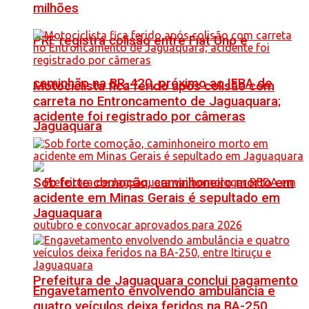
milhões
PRF registra colisão entre Fiat Uno e
caminhão na BR-420, próximo ao IFBA de
Motociclista fica ferido após colisão com
carreta no Entroncamento de Jaguaquara;
acidente foi registrado por câmeras
Jaguaquara
Sob forte comoção, caminhoneiro morto em
acidente em Minas Gerais é sepultado em
Jaguaquara
Prefeitura de Jaguaquara conclui pagamento
Engavetamento envolvendo ambulância e
quatro veículos deixa feridos na BA-250,