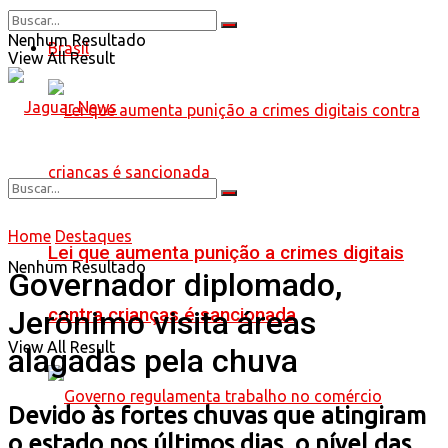
Nenhum Resultado
Brasil
View All Result
Home
Destaques
Lei que aumenta punição a crimes digitais
Nenhum Resultado
Governador diplomado,
contra crianças é sancionada
Jerônimo visita áreas
View All Result
alagadas pela chuva
Devido às fortes chuvas que atingiram
o estado nos últimos dias, o nível das