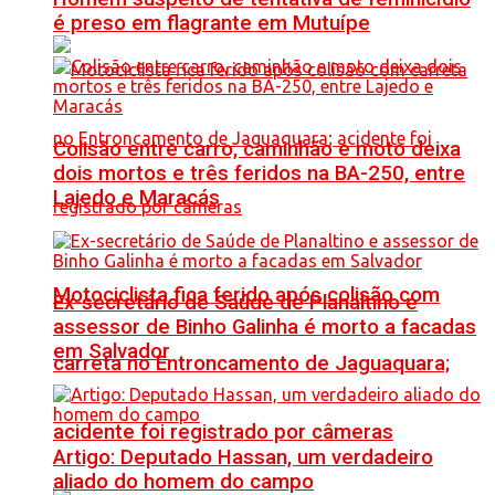
é preso em flagrante em Mutuípe
Colisão entre carro, caminhão e moto deixa
dois mortos e três feridos na BA-250, entre
Lajedo e Maracás
Motociclista fica ferido após colisão com
Ex-secretário de Saúde de Planaltino e
assessor de Binho Galinha é morto a facadas
em Salvador
carreta no Entroncamento de Jaguaquara;
acidente foi registrado por câmeras
Artigo: Deputado Hassan, um verdadeiro
aliado do homem do campo