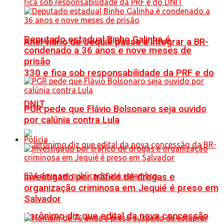
Deputado estadual Binho Galinha é
Anel viário de Jequié passa a integrar a BR-
condenado a 36 anos e nove meses de
prisão
330 e fica sob responsabilidade da PRF e do
DNIT
PGR pede que Flávio Bolsonaro seja ouvido
por calúnia contra Lula
Polícia
Investigado por tráfico de drogas e
organização criminosa em Jequié é preso em
Salvador
Jerônimo diz que edital da nova concessão