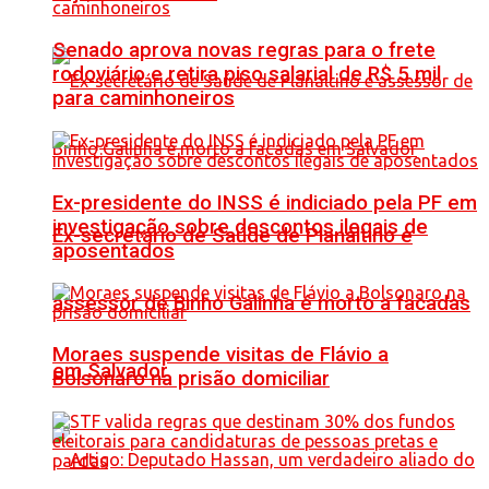
Senado aprova novas regras para o frete
rodoviário e retira piso salarial de R$ 5 mil
para caminhoneiros
Ex-presidente do INSS é indiciado pela PF em
investigação sobre descontos ilegais de
Ex-secretário de Saúde de Planaltino e
aposentados
assessor de Binho Galinha é morto a facadas
Moraes suspende visitas de Flávio a
em Salvador
Bolsonaro na prisão domiciliar