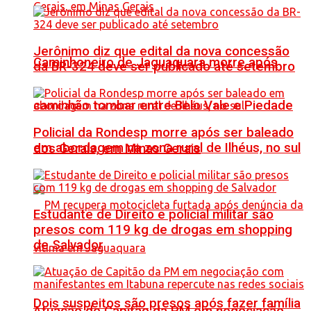
Jerônimo diz que edital da nova concessão
Caminhoneiro de Jaguaquara morre após
da BR-324 deve ser publicado até setembro
caminhão tombar entre Belo Vale e Piedade
Policial da Rondesp morre após ser baleado
em abordagem na zona rural de Ilhéus, no sul
dos Gerais, em Minas Gerais
Estudante de Direito e policial militar são
presos com 119 kg de drogas em shopping
de Salvador
Dois suspeitos são presos após fazer família