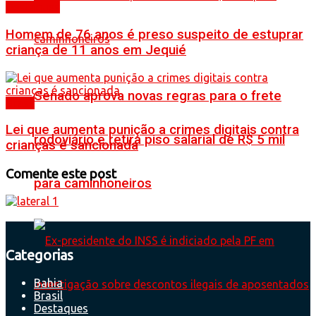
Destaques
Homem de 76 anos é preso suspeito de estuprar
criança de 11 anos em Jequié
Senado aprova novas regras para o frete
Brasil
Lei que aumenta punição a crimes digitais contra
rodoviário e retira piso salarial de R$ 5 mil
crianças é sancionada
Comente este post
para caminhoneiros
Categorias
Bahia
Brasil
Destaques