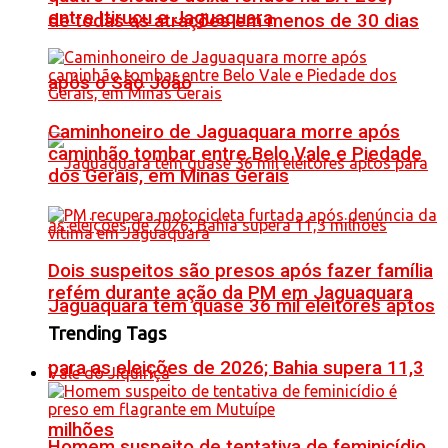
entre Itiruçu e Jaguaquara
de todas as atrações em menos de 30 dias
após o São João
Caminhoneiro de Jaguaquara morre após
caminhão tombar entre Belo Vale e Piedade
dos Gerais, em Minas Gerais
Dois suspeitos são presos após fazer família
refém durante ação da PM em Jaguaquara
Jaguaquara tem quase 36 mil eleitores aptos
Trending Tags
para as eleições de 2026; Bahia supera 11,3
Vale do Jiquiriçá
milhões
Homem suspeito de tentativa de feminicídio