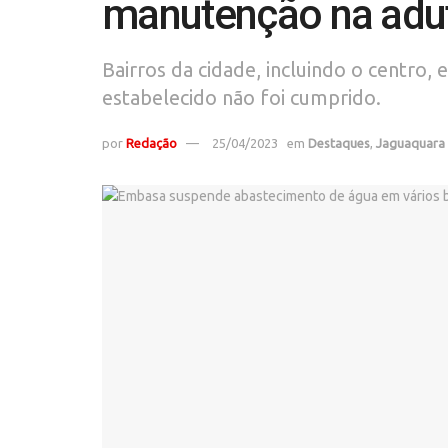
manutenção na adu
Bairros da cidade, incluindo o centro
estabelecido não foi cumprido.
por
Redação
25/04/2023
em
Destaques
,
Jaguaquara