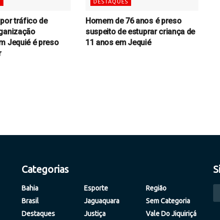
S
DESTAQUES
por tráfico de
Homem de 76 anos é preso
rganização
suspeito de estuprar criança de
m Jequié é preso
11 anos em Jequié
r
Categorias
S
Bahia
Esporte
Região
Brasil
Jaguaquara
Sem Categoria
Destaques
Justiça
Vale Do Jiquiriçá