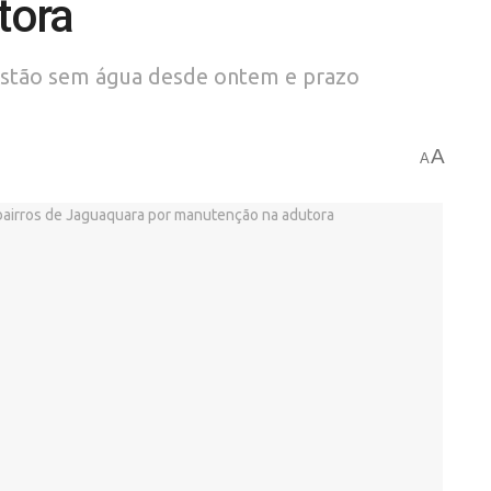
tora
, estão sem água desde ontem e prazo
A
A