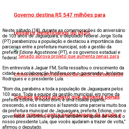
Governo destina R$ 547 milhões para
Neste sábado (18), durante as comemorações do aniversário
ressarcir beneficiários do INSS
de 103 anos de Jaguaquara, o deputado federal Jorge Solla
(PT) parabenizou a população e destacou a importância das
parcerias entre a prefeitura municipal, sob a gestão da
prefeita Edione Agostinone (PT), e os governos estadual e
federal.
Em entrevista à Jaguar FM, Solla ressaltou o crescimento da
cidade e a colaboração frutífera com o governador Jerônimo
Rodrigues e o presidente Lula.
“Bom dia, parabéns a toda a população de Jaguaquara pelos
103 anos. Toda a equipe da gestão municipal, em nome da
Senado aprova projeto que aumenta penas
prefeita Edione, é muito bom, é uma cidade pujante,
crescendo, e nós estamos aí fazendo uma parceria muito boa
da prefeitura municipal de Jaguaquara, prefeita Edione, com o
para crimes contra profissionais da saúde e
governador Jerônimo, e graças também ao apoio de vocês, o
nosso presidente Lula, que vocês ajudaram a trazer de volta,”
afirmou o deputado.