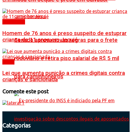
Destaques
Homem de 76 anos é preso suspeito de estuprar
criança de 11 anos em Jequié
Senado aprova novas regras para o frete
rodoviário e retira piso salarial de R$ 5 mil
Brasil
Lei que aumenta punição a crimes digitais contra
para caminhoneiros
crianças é sancionada
Comente este post
Categorias