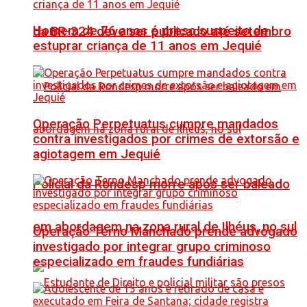
Homem de 76 anos é preso suspeito de
da BR-324 deve ser publicado até setembro
estuprar criança de 11 anos em Jequié
Operação Perpetuatus cumpre mandados
contra investigados por crimes de extorsão e
agiotagem em Jequié
Policial da Rondesp morre após ser baleado
em abordagem na zona rural de Ilhéus, no sul
Operação Terno Manchado prende advogado
investigado por integrar grupo criminoso
especializado em fraudes fundiárias