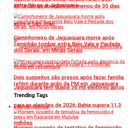
entre Itiruçu e Jaguaquara
de todas as atrações em menos de 30 dias
após o São João
Caminhoneiro de Jaguaquara morre após
caminhão tombar entre Belo Vale e Piedade
dos Gerais, em Minas Gerais
Dois suspeitos são presos após fazer família
refém durante ação da PM em Jaguaquara
Jaguaquara tem quase 36 mil eleitores aptos
Trending Tags
para as eleições de 2026; Bahia supera 11,3
Vale do Jiquiriçá
milhões
Homem suspeito de tentativa de feminicídio