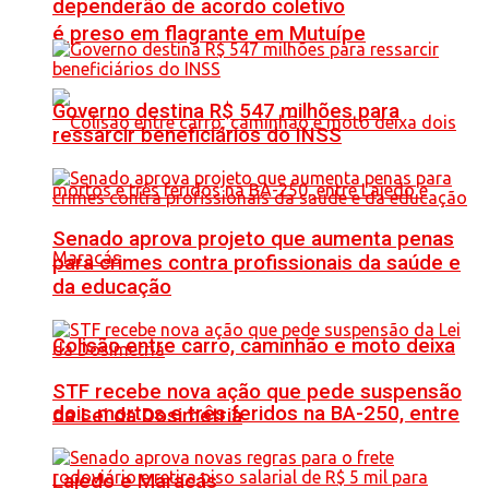
dependerão de acordo coletivo
é preso em flagrante em Mutuípe
Governo destina R$ 547 milhões para
ressarcir beneficiários do INSS
Senado aprova projeto que aumenta penas
para crimes contra profissionais da saúde e
da educação
Colisão entre carro, caminhão e moto deixa
STF recebe nova ação que pede suspensão
dois mortos e três feridos na BA-250, entre
da Lei da Dosimetria
Lajedo e Maracás