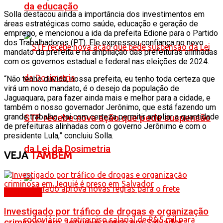
da educação
Solla destacou ainda a importância dos investimentos em
áreas estratégicas como saúde, educação e geração de
emprego, e mencionou a ida da prefeita Edione para o Partido
dos Trabalhadores (PT). Ele expressou confiança no novo
mandato da prefeita e na ampliação das prefeituras alinhadas
com os governos estadual e federal nas eleições de 2024.
“Não tenho dúvida, nossa prefeita, eu tenho toda certeza que
virá um novo mandato, é o desejo da população de
Jaguaquara, para fazer ainda mais e melhor para a cidade, e
também o nosso governador Jerônimo, que está fazendo um
grande trabalho, vai com certeza permitir ampliar a quantidade
STF recebe nova ação que pede suspensão
de prefeituras alinhadas com o governo Jerônimo e com o
presidente Lula,” concluiu Solla.
da Lei da Dosimetria
VEJA
TAMBÉM
Destaques
Investigado por tráfico de drogas e organização
criminosa em Jequié é preso em Salvador