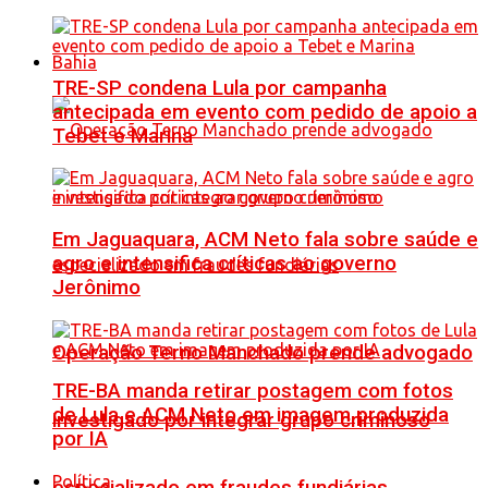
Bahia
TRE-SP condena Lula por campanha
antecipada em evento com pedido de apoio a
Tebet e Marina
Em Jaguaquara, ACM Neto fala sobre saúde e
agro e intensifica críticas ao governo
Jerônimo
Operação Terno Manchado prende advogado
TRE-BA manda retirar postagem com fotos
de Lula e ACM Neto em imagem produzida
investigado por integrar grupo criminoso
por IA
Política