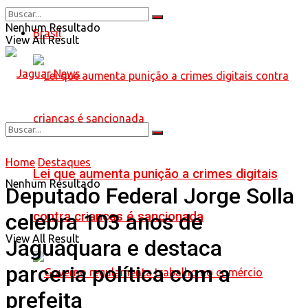
Nenhum Resultado
Brasil
View All Result
Home
Destaques
Lei que aumenta punição a crimes digitais
Nenhum Resultado
Deputado Federal Jorge Solla
contra crianças é sancionada
celebra 103 anos de
View All Result
Jaguaquara e destaca
parceria política com a
prefeita