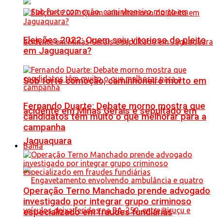
Eleições 2022: Quem saiu vitorioso do pleito
em Jaguaquara?
Sob forte comoção, caminhoneiro morto em
Fernando Duarte: Debate morno mostra que
acidente em Minas Gerais é sepultado em
candidatos têm muito o que melhorar para a
campanha
Jaguaquara
Bahia
Operação Terno Manchado prende advogado
investigado por integrar grupo criminoso
especializado em fraudes fundiárias