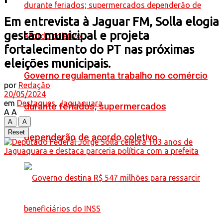
Em entrevista à Jaguar FM, Solla elogia
gestão municipal e projeta
fortalecimento do PT nas próximas
eleições municipais.
Governo regulamenta trabalho no comércio
por
Redação
20/05/2024
em
Destaques
,
Jaguaquara
durante feriados; supermercados
A
A
A
A
Reset
dependerão de acordo coletivo