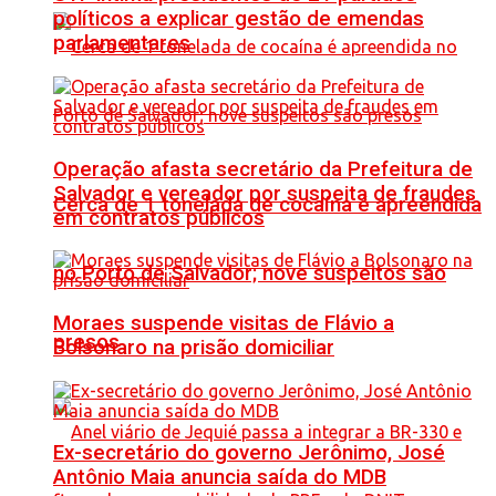
políticos a explicar gestão de emendas
parlamentares
Operação afasta secretário da Prefeitura de
Salvador e vereador por suspeita de fraudes
Cerca de 1 tonelada de cocaína é apreendida
em contratos públicos
no Porto de Salvador; nove suspeitos são
Moraes suspende visitas de Flávio a
presos
Bolsonaro na prisão domiciliar
Ex-secretário do governo Jerônimo, José
Antônio Maia anuncia saída do MDB