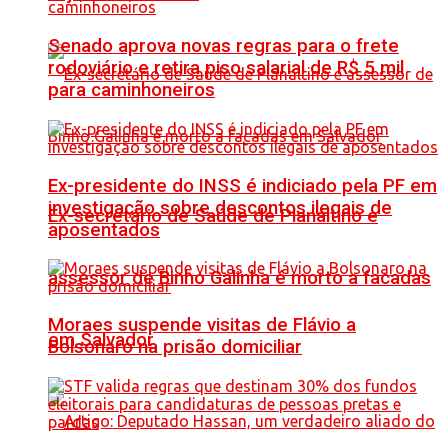
Senado aprova novas regras para o frete
rodoviário e retira piso salarial de R$ 5 mil
para caminhoneiros
Ex-presidente do INSS é indiciado pela PF em
investigação sobre descontos ilegais de
Ex-secretário de Saúde de Planaltino e
aposentados
assessor de Binho Galinha é morto a facadas
Moraes suspende visitas de Flávio a
em Salvador
Bolsonaro na prisão domiciliar