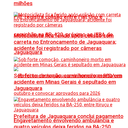
milhões
PRF registra colisão entre Fiat Uno e
caminhão na BR-420, próximo ao IFBA de
Motociclista fica ferido após colisão com
carreta no Entroncamento de Jaguaquara;
acidente foi registrado por câmeras
Jaguaquara
Sob forte comoção, caminhoneiro morto em
acidente em Minas Gerais é sepultado em
Jaguaquara
Prefeitura de Jaguaquara conclui pagamento
Engavetamento envolvendo ambulância e
quatro veículos deixa feridos na BA-250,