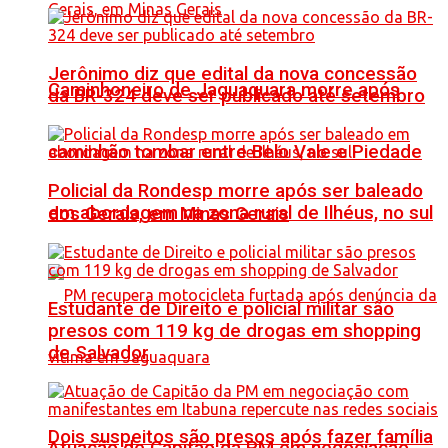
Jerônimo diz que edital da nova concessão
Caminhoneiro de Jaguaquara morre após
da BR-324 deve ser publicado até setembro
caminhão tombar entre Belo Vale e Piedade
Policial da Rondesp morre após ser baleado
em abordagem na zona rural de Ilhéus, no sul
dos Gerais, em Minas Gerais
Estudante de Direito e policial militar são
presos com 119 kg de drogas em shopping
de Salvador
Dois suspeitos são presos após fazer família