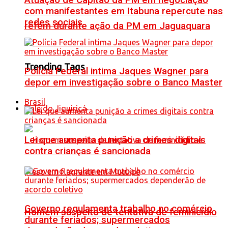
Atuação de Capitão da PM em negociação
com manifestantes em Itabuna repercute nas
redes sociais
refém durante ação da PM em Jaguaquara
Trending Tags
Polícia Federal intima Jaques Wagner para
depor em investigação sobre o Banco Master
Brasil
Vale do Jiquiriçá
Lei que aumenta punição a crimes digitais
contra crianças é sancionada
Governo regulamenta trabalho no comércio
Homem suspeito de tentativa de feminicídio
durante feriados; supermercados