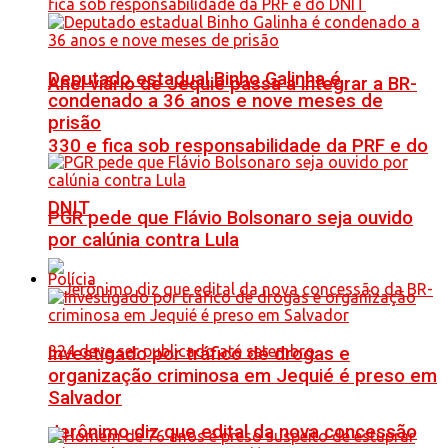
Deputado estadual Binho Galinha é
Anel viário de Jequié passa a integrar a BR-
condenado a 36 anos e nove meses de
prisão
330 e fica sob responsabilidade da PRF e do
DNIT
PGR pede que Flávio Bolsonaro seja ouvido
por calúnia contra Lula
Polícia
Investigado por tráfico de drogas e
organização criminosa em Jequié é preso em
Salvador
Jerônimo diz que edital da nova concessão