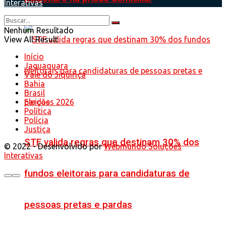
Interativas
Nenhum Resultado
View All Result
Início
Jaguaquara
Vale do Jiquiriçá
Bahia
Brasil
Eleições 2026
Política
Polícia
Justiça
STF valida regras que destinam 30% dos
© 2022 - Desenvolvido por
Webmundo Soluções
Interativas
fundos eleitorais para candidaturas de
pessoas pretas e pardas