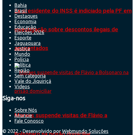
Bahia
Ex-presidente do INSS é indiciado pela PF em
Brasil
Destaques
Economia
Educação
investigação sobre descontos ilegais de
Eleições 2026
Esporte
Jaguaquara
aposentados
Justiça
Mundo
Polícia
Política
Região
Sem categoria
Vale do Jiquiriçá
Videos
Siga-nos
Sobre Nós
Moraes suspende visitas de Flávio a
Anuncie
Fale Conosco
© 2022 - Desenvolvido por
Webmundo Soluções
Bolsonaro na prisão domiciliar