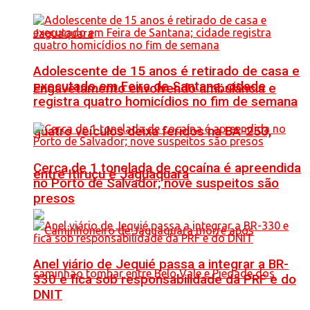
Adolescente de 15 anos é retirado de casa e
executado em Feira de Santana; cidade
Engavetamento envolvendo ambulância e
registra quatro homicídios no fim de semana
quatro veículos deixa feridos na BA-250,
Cerca de 1 tonelada de cocaína é apreendida
entre Itiruçu e Jaguaquara
no Porto de Salvador; nove suspeitos são
presos
Anel viário de Jequié passa a integrar a BR-
330 e fica sob responsabilidade da PRF e do
DNIT