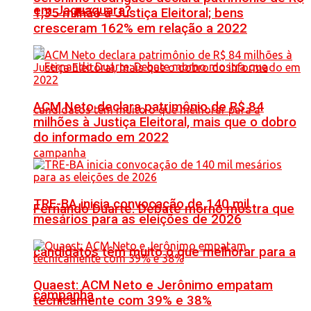
em Jaguaquara?
1,35 milhão à Justiça Eleitoral; bens
cresceram 162% em relação a 2022
ACM Neto declara patrimônio de R$ 84
milhões à Justiça Eleitoral, mais que o dobro
do informado em 2022
TRE-BA inicia convocação de 140 mil
Fernando Duarte: Debate morno mostra que
mesários para as eleições de 2026
candidatos têm muito o que melhorar para a
Quaest: ACM Neto e Jerônimo empatam
campanha
tecnicamente com 39% e 38%