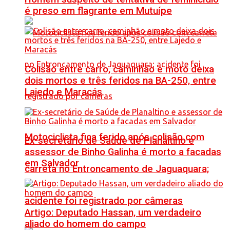
é preso em flagrante em Mutuípe
Colisão entre carro, caminhão e moto deixa
dois mortos e três feridos na BA-250, entre
Lajedo e Maracás
Motociclista fica ferido após colisão com
Ex-secretário de Saúde de Planaltino e
assessor de Binho Galinha é morto a facadas
em Salvador
carreta no Entroncamento de Jaguaquara;
acidente foi registrado por câmeras
Artigo: Deputado Hassan, um verdadeiro
aliado do homem do campo