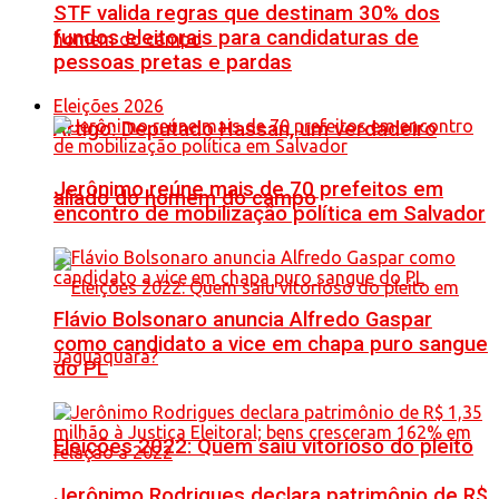
STF valida regras que destinam 30% dos
fundos eleitorais para candidaturas de
pessoas pretas e pardas
Eleições 2026
Artigo: Deputado Hassan, um verdadeiro
Jerônimo reúne mais de 70 prefeitos em
aliado do homem do campo
encontro de mobilização política em Salvador
Flávio Bolsonaro anuncia Alfredo Gaspar
como candidato a vice em chapa puro sangue
do PL
Eleições 2022: Quem saiu vitorioso do pleito
Jerônimo Rodrigues declara patrimônio de R$