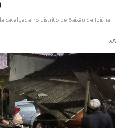
o
 cavalgada no distrito de Baixão de Ipiúna
A
A