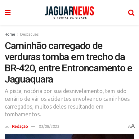
Home
Destaques
Caminhão carregado de
verduras tomba em trecho da
BR-420, entre Entroncamento e
Jaguaquara
A pista, notória por sua desnivelamento, tem sido
cenário de vários acidentes envolvendo caminhões
carregados, muitos deles resultando em
tombamentos.
A
por
Redação
03/08/2023
A