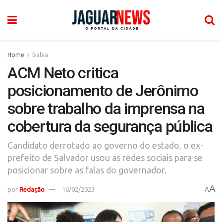
Home
Bahia
ACM Neto critica
posicionamento de Jerônimo
sobre trabalho da imprensa na
cobertura da segurança pública
Candidato derrotado ao governo do estado, o ex-
prefeito de Salvador usou as redes sociais para se
posicionar sobre as falas do governador.
A
por
Redação
16/02/2023
A