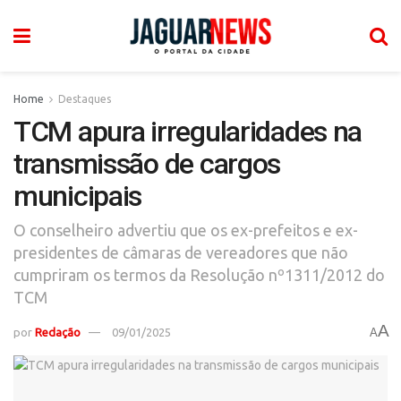
Home
Destaques
TCM apura irregularidades na
transmissão de cargos
municipais
O conselheiro advertiu que os ex-prefeitos e ex-
presidentes de câmaras de vereadores que não
cumpriram os termos da Resolução nº1311/2012 do
TCM
A
por
Redação
09/01/2025
A