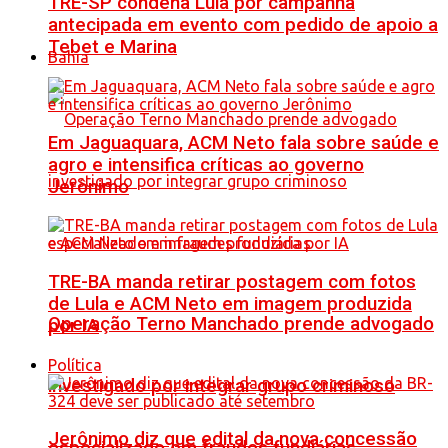
TRE-SP condena Lula por campanha
antecipada em evento com pedido de apoio a
Tebet e Marina
Bahia
Em Jaguaquara, ACM Neto fala sobre saúde e
agro e intensifica críticas ao governo
Jerônimo
TRE-BA manda retirar postagem com fotos
de Lula e ACM Neto em imagem produzida
Operação Terno Manchado prende advogado
por IA
Política
investigado por integrar grupo criminoso
Jerônimo diz que edital da nova concessão