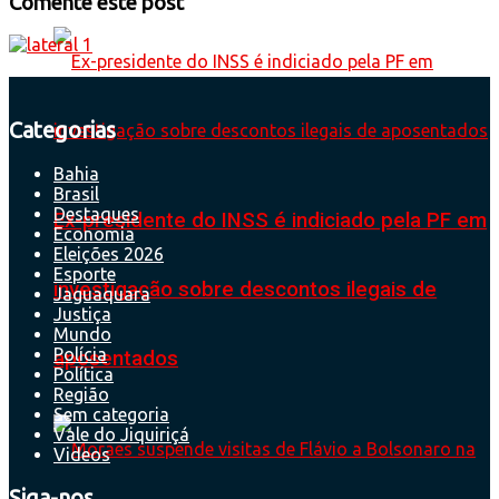
Comente este post
Categorias
Bahia
Brasil
Destaques
Ex-presidente do INSS é indiciado pela PF em
Economia
Eleições 2026
Esporte
investigação sobre descontos ilegais de
Jaguaquara
Justiça
Mundo
Polícia
aposentados
Política
Região
Sem categoria
Vale do Jiquiriçá
Videos
Siga-nos