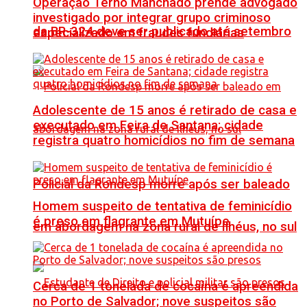
Operação Terno Manchado prende advogado
investigado por integrar grupo criminoso
da BR-324 deve ser publicado até setembro
especializado em fraudes fundiárias
Adolescente de 15 anos é retirado de casa e
executado em Feira de Santana; cidade
registra quatro homicídios no fim de semana
Policial da Rondesp morre após ser baleado
Homem suspeito de tentativa de feminicídio
é preso em flagrante em Mutuípe
em abordagem na zona rural de Ilhéus, no sul
Cerca de 1 tonelada de cocaína é apreendida
no Porto de Salvador; nove suspeitos são