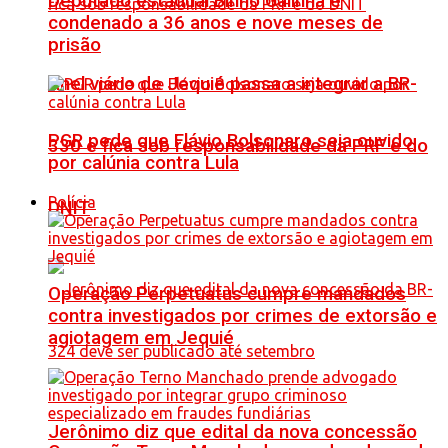
Deputado estadual Binho Galinha é
condenado a 36 anos e nove meses de
prisão
Anel viário de Jequié passa a integrar a BR-
PGR pede que Flávio Bolsonaro seja ouvido
330 e fica sob responsabilidade da PRF e do
por calúnia contra Lula
Polícia
DNIT
Operação Perpetuatus cumpre mandados
contra investigados por crimes de extorsão e
agiotagem em Jequié
Jerônimo diz que edital da nova concessão