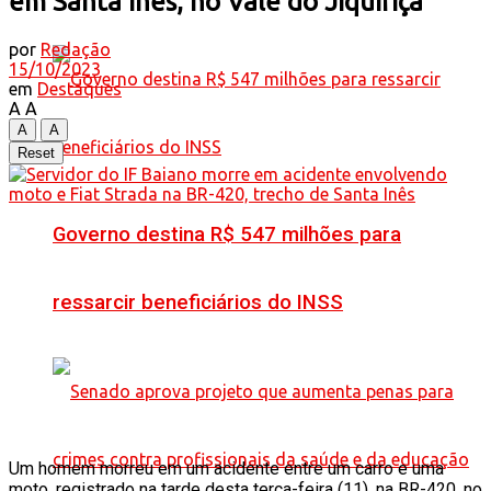
em Santa Inês, no Vale do Jiquiriçá
por
Redação
15/10/2023
em
Destaques
A
A
A
A
Reset
Governo destina R$ 547 milhões para
ressarcir beneficiários do INSS
Um homem morreu em um acidente entre um carro e uma
moto, registrado na tarde desta terça-feira (11), na BR-420, no