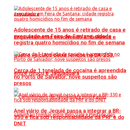
Adolescente de 15 anos é retirado de casa e
executado em Feira de Santana; cidade
Engavetamento envolvendo ambulância e
registra quatro homicídios no fim de semana
quatro veículos deixa feridos na BA-250,
Cerca de 1 tonelada de cocaína é apreendida
entre Itiruçu e Jaguaquara
no Porto de Salvador; nove suspeitos são
presos
Anel viário de Jequié passa a integrar a BR-
330 e fica sob responsabilidade da PRF e do
DNIT