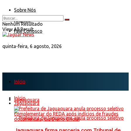
Sobre Nós
Anuncie
Nenhum Resultado
View All Result
Fale Conosco
quinta-feira, 6 agosto, 2026
Início
Início
Jaguaquara
Jaguaquara
Jaguaquara firma parceria com Tribunal de