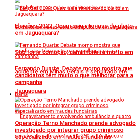
Eleições 2022: Quem saiu vitorioso do pleito
em Jaguaquara?
Sob forte comoção, caminhoneiro morto em
Fernando Duarte: Debate morno mostra que
acidente em Minas Gerais é sepultado em
candidatos têm muito o que melhorar para a
campanha
Jaguaquara
Bahia
Operação Terno Manchado prende advogado
investigado por integrar grupo criminoso
especializado em fraudes fundiárias