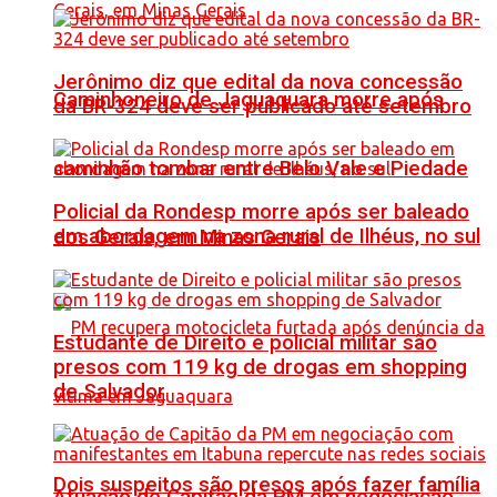
Jerônimo diz que edital da nova concessão
Caminhoneiro de Jaguaquara morre após
da BR-324 deve ser publicado até setembro
caminhão tombar entre Belo Vale e Piedade
Policial da Rondesp morre após ser baleado
em abordagem na zona rural de Ilhéus, no sul
dos Gerais, em Minas Gerais
Estudante de Direito e policial militar são
presos com 119 kg de drogas em shopping
de Salvador
Dois suspeitos são presos após fazer família