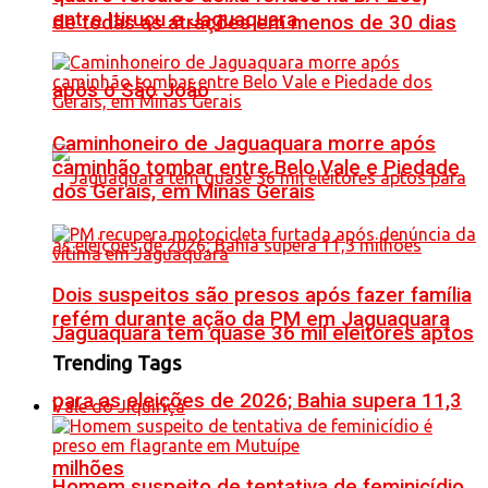
entre Itiruçu e Jaguaquara
de todas as atrações em menos de 30 dias
após o São João
Caminhoneiro de Jaguaquara morre após
caminhão tombar entre Belo Vale e Piedade
dos Gerais, em Minas Gerais
Dois suspeitos são presos após fazer família
refém durante ação da PM em Jaguaquara
Jaguaquara tem quase 36 mil eleitores aptos
Trending Tags
para as eleições de 2026; Bahia supera 11,3
Vale do Jiquiriçá
milhões
Homem suspeito de tentativa de feminicídio