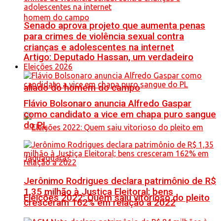
Senado aprova projeto que aumenta penas
para crimes de violência sexual contra
crianças e adolescentes na internet
Artigo: Deputado Hassan, um verdadeiro
Eleições 2026
aliado do homem do campo
Flávio Bolsonaro anuncia Alfredo Gaspar
como candidato a vice em chapa puro sangue
do PL
Jerônimo Rodrigues declara patrimônio de R$
1,35 milhão à Justiça Eleitoral; bens
Eleições 2022: Quem saiu vitorioso do pleito
cresceram 162% em relação a 2022