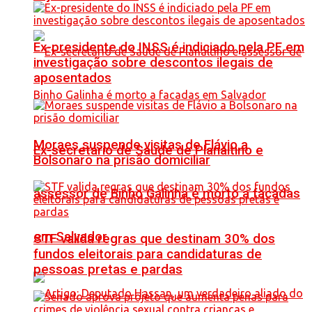
Ex-presidente do INSS é indiciado pela PF em
investigação sobre descontos ilegais de
aposentados
Moraes suspende visitas de Flávio a
Ex-secretário de Saúde de Planaltino e
Bolsonaro na prisão domiciliar
assessor de Binho Galinha é morto a facadas
em Salvador
STF valida regras que destinam 30% dos
fundos eleitorais para candidaturas de
pessoas pretas e pardas