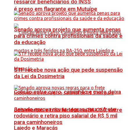
ressarcir beneficiários do INSS
é preso em flagrante em Mutuípe
Senado aprova projeto que aumenta penas
para crimes contra profissionais da saúde e
da educação
STF recebe nova ação que pede suspensão
da Lei da Dosimetria
Colisão entre carro, caminhão e moto deixa
Senado aprova novas regras para o frete
dois mortos e três feridos na BA-250, entre
rodoviário e retira piso salarial de R$ 5 mil
para caminhoneiros
Lajedo e Maracás