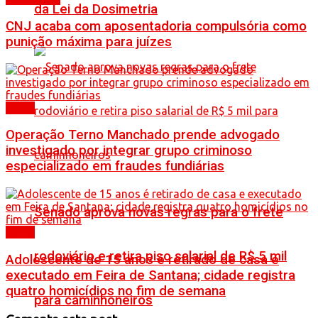
da Lei da Dosimetria
CNJ acaba com aposentadoria compulsória como
punição máxima para juízes
Bahia
Operação Terno Manchado prende advogado
investigado por integrar grupo criminoso
especializado em fraudes fundiárias
Senado aprova novas regras para o frete
Bahia
rodoviário e retira piso salarial de R$ 5 mil
Adolescente de 15 anos é retirado de casa e
executado em Feira de Santana; cidade registra
quatro homicídios no fim de semana
para caminhoneiros