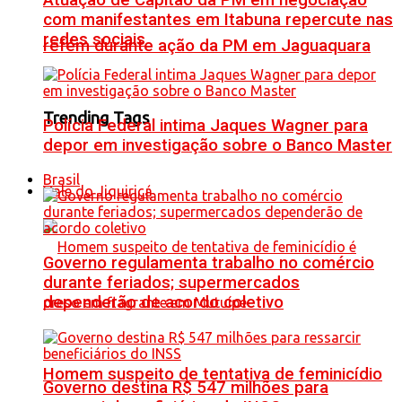
Atuação de Capitão da PM em negociação
com manifestantes em Itabuna repercute nas
redes sociais
refém durante ação da PM em Jaguaquara
Trending Tags
Polícia Federal intima Jaques Wagner para
depor em investigação sobre o Banco Master
Brasil
Vale do Jiquiriçá
Governo regulamenta trabalho no comércio
durante feriados; supermercados
dependerão de acordo coletivo
Homem suspeito de tentativa de feminicídio
Governo destina R$ 547 milhões para