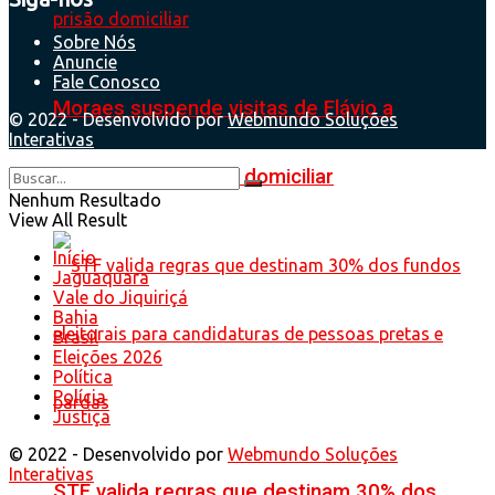
Sobre Nós
Anuncie
Fale Conosco
Moraes suspende visitas de Flávio a
© 2022 - Desenvolvido por
Webmundo Soluções
Interativas
Bolsonaro na prisão domiciliar
Nenhum Resultado
View All Result
Início
Jaguaquara
Vale do Jiquiriçá
Bahia
Brasil
Eleições 2026
Política
Polícia
Justiça
© 2022 - Desenvolvido por
Webmundo Soluções
Interativas
STF valida regras que destinam 30% dos