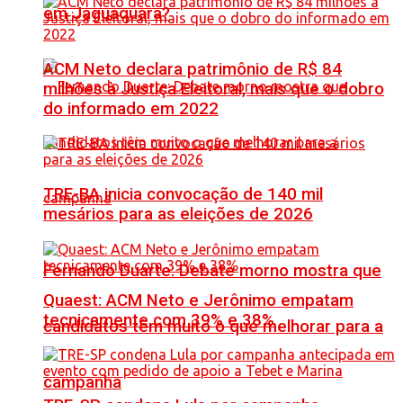
em Jaguaquara?
ACM Neto declara patrimônio de R$ 84
milhões à Justiça Eleitoral, mais que o dobro
do informado em 2022
TRE-BA inicia convocação de 140 mil
mesários para as eleições de 2026
Fernando Duarte: Debate morno mostra que
Quaest: ACM Neto e Jerônimo empatam
tecnicamente com 39% e 38%
candidatos têm muito o que melhorar para a
campanha