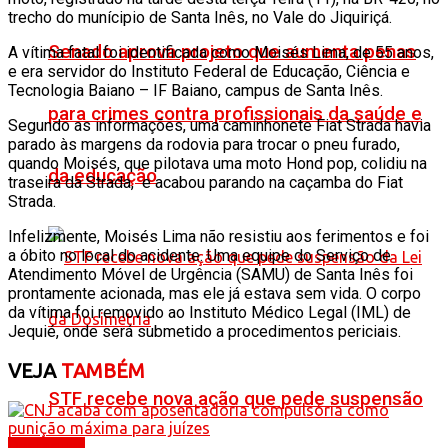
trecho do munícipio de Santa Inês, no Vale do Jiquiriçá.
Senado aprova projeto que aumenta penas
A vítima fatal foi identificada como Moisés Lima, de 55 anos,
e era servidor do Instituto Federal de Educação, Ciência e
Tecnologia Baiano – IF Baiano, campus de Santa Inês.
para crimes contra profissionais da saúde e
Segundo as informações, uma caminhonete Fiat Strada havia
parado às margens da rodovia para trocar o pneu furado,
quando Moisés, que pilotava uma moto Hond pop, colidiu na
da educação
traseira da Strada, e acabou parando na caçamba do Fiat
Strada.
Infelizmente, Moisés Lima não resistiu aos ferimentos e foi
a óbito no local do acidente. Uma equipe do Serviço de
Atendimento Móvel de Urgência (SAMU) de Santa Inês foi
prontamente acionada, mas ele já estava sem vida. O corpo
da vítima foi removido ao Instituto Médico Legal (IML) de
Jequié, onde será submetido a procedimentos periciais.
VEJA
TAMBÉM
STF recebe nova ação que pede suspensão
Destaques