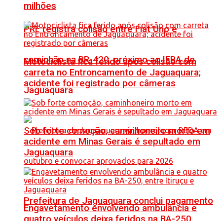
milhões
PRF registra colisão entre Fiat Uno e
caminhão na BR-420, próximo ao IFBA de
Motociclista fica ferido após colisão com
carreta no Entroncamento de Jaguaquara;
acidente foi registrado por câmeras
Jaguaquara
Sob forte comoção, caminhoneiro morto em
acidente em Minas Gerais é sepultado em
Jaguaquara
Prefeitura de Jaguaquara conclui pagamento
Engavetamento envolvendo ambulância e
quatro veículos deixa feridos na BA-250,