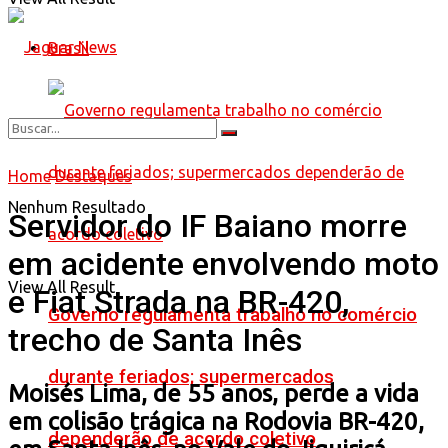
Brasil
Home
Destaques
Nenhum Resultado
Servidor do IF Baiano morre
em acidente envolvendo moto
View All Result
e Fiat Strada na BR-420,
Governo regulamenta trabalho no comércio
trecho de Santa Inês
durante feriados; supermercados
Moisés Lima, de 55 anos, perde a vida
em colisão trágica na Rodovia BR-420,
dependerão de acordo coletivo