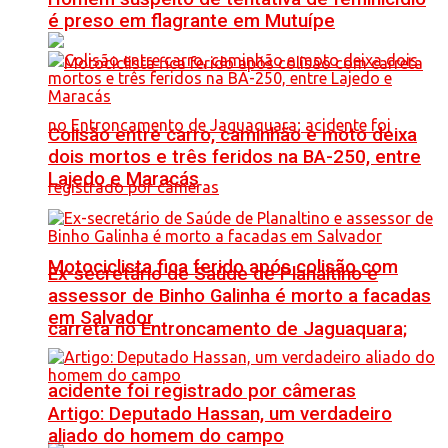
é preso em flagrante em Mutuípe
Colisão entre carro, caminhão e moto deixa
dois mortos e três feridos na BA-250, entre
Lajedo e Maracás
Motociclista fica ferido após colisão com
Ex-secretário de Saúde de Planaltino e
assessor de Binho Galinha é morto a facadas
em Salvador
carreta no Entroncamento de Jaguaquara;
acidente foi registrado por câmeras
Artigo: Deputado Hassan, um verdadeiro
aliado do homem do campo