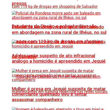
presos
Estudante de Direito e policial militar são
Policial da Rondesp morre após ser baleado
em abordagem na zona rural de Ilhéus, no sul
presos com 119 kg de drogas em shopping
Adolescente suspeito de ato infracional
de Salvador
análogo a homicídio é apreendido em Jequié
Mulher é presa em Jequié suspeita de matar
comerciante queimado vivo e tentar
assassinar companheiro