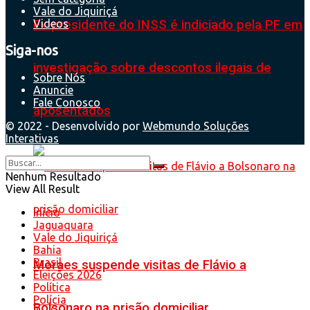
Vale do Jiquiriçá
Ex-presidente do INSS é indiciado pela PF em
Videos
Siga-nos
investigação sobre descontos ilegais de
Sobre Nós
Anuncie
Fale Conosco
aposentados
© 2022 - Desenvolvido por
Webmundo Soluções
Interativas
Nenhum Resultado
View All Result
Início
Jaguaquara
Vale do Jiquiriçá
Bahia
Brasil
Moraes suspende visitas de Flávio a
Eleições 2026
Política
Polícia
Bolsonaro na prisão domiciliar