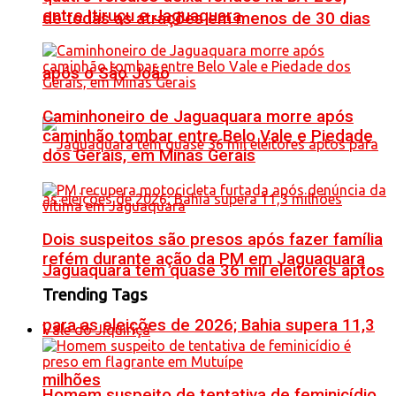
entre Itiruçu e Jaguaquara
de todas as atrações em menos de 30 dias
após o São João
Caminhoneiro de Jaguaquara morre após
caminhão tombar entre Belo Vale e Piedade
dos Gerais, em Minas Gerais
Dois suspeitos são presos após fazer família
refém durante ação da PM em Jaguaquara
Jaguaquara tem quase 36 mil eleitores aptos
Trending Tags
para as eleições de 2026; Bahia supera 11,3
Vale do Jiquiriçá
milhões
Homem suspeito de tentativa de feminicídio