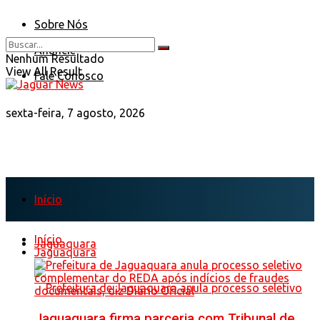
Sobre Nós
Anuncie
Nenhum Resultado
View All Result
Fale Conosco
sexta-feira, 7 agosto, 2026
Início
Início
Jaguaquara
Jaguaquara
Jaguaquara firma parceria com Tribunal de