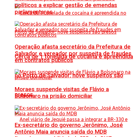
políticos a explicar gestão de emendas
parlamentares
Operação afasta secretário da Prefeitura de
Salvador e vereador por suspeita de fraudes
Cerca de 1 tonelada de cocaína é apreendida
em contratos públicos
no Porto de Salvador; nove suspeitos são
Moraes suspende visitas de Flávio a
presos
Bolsonaro na prisão domiciliar
Ex-secretário do governo Jerônimo, José
Antônio Maia anuncia saída do MDB