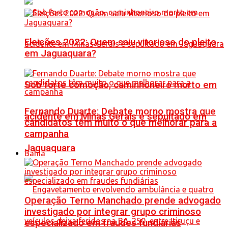
Eleições 2022: Quem saiu vitorioso do pleito
em Jaguaquara?
Sob forte comoção, caminhoneiro morto em
Fernando Duarte: Debate morno mostra que
acidente em Minas Gerais é sepultado em
candidatos têm muito o que melhorar para a
campanha
Jaguaquara
Bahia
Operação Terno Manchado prende advogado
investigado por integrar grupo criminoso
especializado em fraudes fundiárias