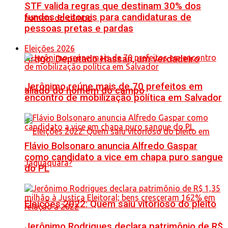
STF valida regras que destinam 30% dos
fundos eleitorais para candidaturas de
pessoas pretas e pardas
Eleições 2026
Artigo: Deputado Hassan, um verdadeiro
Jerônimo reúne mais de 70 prefeitos em
aliado do homem do campo
encontro de mobilização política em Salvador
Flávio Bolsonaro anuncia Alfredo Gaspar
como candidato a vice em chapa puro sangue
do PL
Eleições 2022: Quem saiu vitorioso do pleito
Jerônimo Rodrigues declara patrimônio de R$