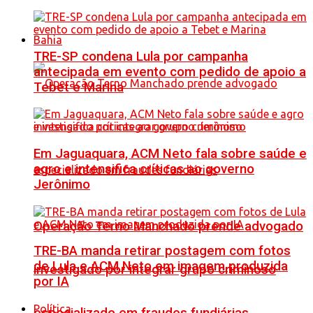
Bahia
TRE-SP condena Lula por campanha
antecipada em evento com pedido de apoio a
Tebet e Marina
Em Jaguaquara, ACM Neto fala sobre saúde e
agro e intensifica críticas ao governo
Jerônimo
Operação Terno Manchado prende advogado
TRE-BA manda retirar postagem com fotos
de Lula e ACM Neto em imagem produzida
investigado por integrar grupo criminoso
por IA
Política