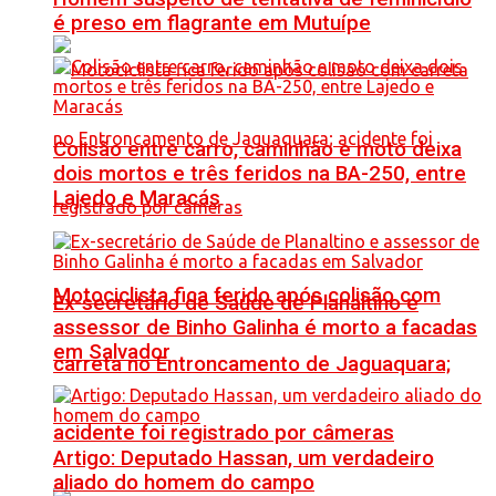
é preso em flagrante em Mutuípe
Colisão entre carro, caminhão e moto deixa
dois mortos e três feridos na BA-250, entre
Lajedo e Maracás
Motociclista fica ferido após colisão com
Ex-secretário de Saúde de Planaltino e
assessor de Binho Galinha é morto a facadas
em Salvador
carreta no Entroncamento de Jaguaquara;
acidente foi registrado por câmeras
Artigo: Deputado Hassan, um verdadeiro
aliado do homem do campo