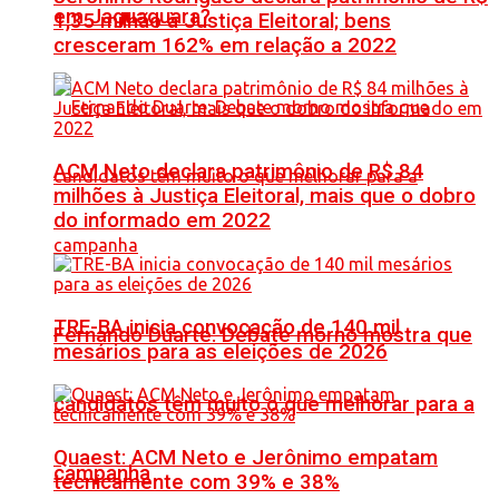
em Jaguaquara?
1,35 milhão à Justiça Eleitoral; bens
cresceram 162% em relação a 2022
ACM Neto declara patrimônio de R$ 84
milhões à Justiça Eleitoral, mais que o dobro
do informado em 2022
TRE-BA inicia convocação de 140 mil
Fernando Duarte: Debate morno mostra que
mesários para as eleições de 2026
candidatos têm muito o que melhorar para a
Quaest: ACM Neto e Jerônimo empatam
campanha
tecnicamente com 39% e 38%