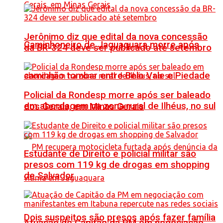
Jerônimo diz que edital da nova concessão
Caminhoneiro de Jaguaquara morre após
da BR-324 deve ser publicado até setembro
caminhão tombar entre Belo Vale e Piedade
Policial da Rondesp morre após ser baleado
em abordagem na zona rural de Ilhéus, no sul
dos Gerais, em Minas Gerais
Estudante de Direito e policial militar são
presos com 119 kg de drogas em shopping
de Salvador
Dois suspeitos são presos após fazer família