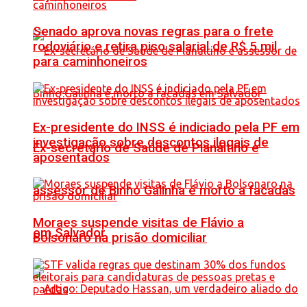
Senado aprova novas regras para o frete
rodoviário e retira piso salarial de R$ 5 mil
para caminhoneiros
Ex-presidente do INSS é indiciado pela PF em
investigação sobre descontos ilegais de
Ex-secretário de Saúde de Planaltino e
aposentados
assessor de Binho Galinha é morto a facadas
Moraes suspende visitas de Flávio a
em Salvador
Bolsonaro na prisão domiciliar