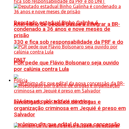
Deputado estadual Binho Galinha é
Anel viário de Jequié passa a integrar a BR-
condenado a 36 anos e nove meses de
prisão
330 e fica sob responsabilidade da PRF e do
DNIT
PGR pede que Flávio Bolsonaro seja ouvido
por calúnia contra Lula
Polícia
Investigado por tráfico de drogas e
organização criminosa em Jequié é preso em
Salvador
Jerônimo diz que edital da nova concessão