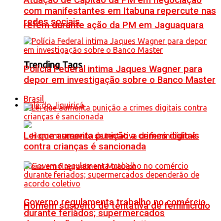
Atuação de Capitão da PM em negociação
com manifestantes em Itabuna repercute nas
redes sociais
refém durante ação da PM em Jaguaquara
Trending Tags
Polícia Federal intima Jaques Wagner para
depor em investigação sobre o Banco Master
Brasil
Vale do Jiquiriçá
Lei que aumenta punição a crimes digitais
contra crianças é sancionada
Governo regulamenta trabalho no comércio
Homem suspeito de tentativa de feminicídio
durante feriados; supermercados