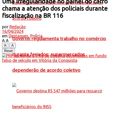
Uma irregularidade no painel do carro
chama a atenção dos policiais durante
fiscalização na BR 116
por
Redação
16/04/2024
em
Destaques
,
Polícia
Governo regulamenta trabalho no comércio
A
A
A
A
Reset
durante feriados; supermercados
dependerão de acordo coletivo