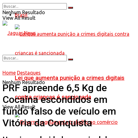
Nenhum Resultado
Brasil
View All Result
Home
Destaques
Lei que aumenta punição a crimes digitais
Nenhum Resultado
PRF apreende 6,5 Kg de
contra crianças é sancionada
Cocaína escondidos em
View All Result
fundo falso de veículo em
Vitória da Conquista