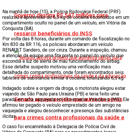
Na manhã de hoje (15), a Polícia Rodoviária Federal (PRF)
Governo destina R$ 547 milhões para
realizou a apreensão de 6,5 kg de cocaína escondidos em um
compartimento oculto no painel de um veículo, em Vitória da
Conquista (BA).
ressarcir beneficiários do INSS
Por volta das 8 horas, durante um comando de fiscalização no
Km 830 da BR 116, os policiais abordaram um veículo
RENAULT Sandero, de cor cinza. Durante a inspeção, chamou
a atenção da equipe uma fita preta no painel do veículo que
escondia a luz de alerta de mau funcionamento do airbag.
Esse detalhe suspeito motivou uma verificação mais
detalhada do compartimento, onde foram encontrados seis
tabletes de substância similar à cocaína, totalizando 6,5 kg.
Indagado sobre a origem da droga, o motorista alegou estar
viajando de São Paulo para Uiraúna (PB) e teria feito uma
Senado aprova projeto que aumenta penas
parada em uma vaquejada em Governador Valadares (MG). Ele
afirmou ter pegado o veículo emprestado de um amigo na
vaquejada e alegou desconhecer a presença das substâncias
ilícitas.
para crimes contra profissionais da saúde e
O caso foi encaminhado à Delegacia de Polícia Civil de