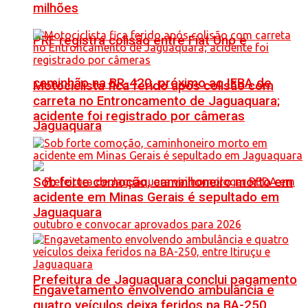
milhões
PRF registra colisão entre Fiat Uno e
caminhão na BR-420, próximo ao IFBA de
Motociclista fica ferido após colisão com
carreta no Entroncamento de Jaguaquara;
acidente foi registrado por câmeras
Jaguaquara
Sob forte comoção, caminhoneiro morto em
acidente em Minas Gerais é sepultado em
Jaguaquara
Prefeitura de Jaguaquara conclui pagamento
Engavetamento envolvendo ambulância e
quatro veículos deixa feridos na BA-250,