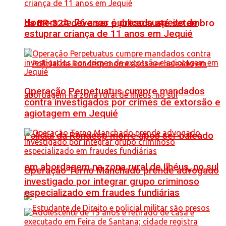
Homem de 76 anos é preso suspeito de
da BR-324 deve ser publicado até setembro
estuprar criança de 11 anos em Jequié
Operação Perpetuatus cumpre mandados
contra investigados por crimes de extorsão e
agiotagem em Jequié
Policial da Rondesp morre após ser baleado
em abordagem na zona rural de Ilhéus, no sul
Operação Terno Manchado prende advogado
investigado por integrar grupo criminoso
especializado em fraudes fundiárias