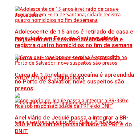
Adolescente de 15 anos é retirado de casa e
executado em Feira de Santana; cidade
Engavetamento envolvendo ambulância e
registra quatro homicídios no fim de semana
quatro veículos deixa feridos na BA-250,
Cerca de 1 tonelada de cocaína é apreendida
entre Itiruçu e Jaguaquara
no Porto de Salvador; nove suspeitos são
presos
Anel viário de Jequié passa a integrar a BR-
330 e fica sob responsabilidade da PRF e do
DNIT