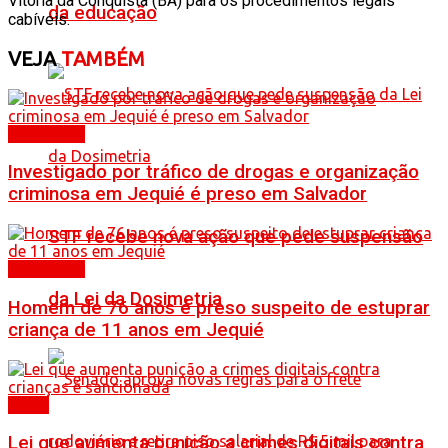
Vitória da Conquista (BA) para os procedimentos legais
da educação
cabíveis.
VEJA
TAMBÉM
Destaques
Investigado por tráfico de drogas e organização
criminosa em Jequié é preso em Salvador
STF recebe nova ação que pede suspensão
Destaques
da Lei da Dosimetria
Homem de 76 anos é preso suspeito de estuprar
criança de 11 anos em Jequié
Brasil
Lei que aumenta punição a crimes digitais contra