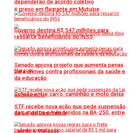
dependerão de acordo coletivo
é preso em flagrante em Mutuípe
Governo destina R$ 547 milhões para
ressarcir beneficiários do INSS
Senado aprova projeto que aumenta penas
para crimes contra profissionais da saúde e
da educação
Colisão entre carro, caminhão e moto deixa
STF recebe nova ação que pede suspensão
dois mortos e três feridos na BA-250, entre
da Lei da Dosimetria
Lajedo e Maracás