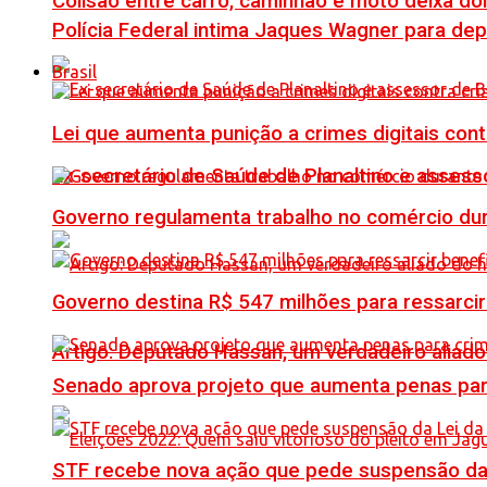
Colisão entre carro, caminhão e moto deixa do
Polícia Federal intima Jaques Wagner para de
Brasil
Lei que aumenta punição a crimes digitais con
Ex-secretário de Saúde de Planaltino e assess
Governo regulamenta trabalho no comércio du
Governo destina R$ 547 milhões para ressarcir
Artigo: Deputado Hassan, um verdadeiro alia
Senado aprova projeto que aumenta penas para
STF recebe nova ação que pede suspensão da 