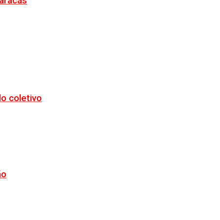
Maracás
o coletivo
ão