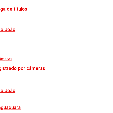
ga de títulos
ão João
egistrado por câmeras
ão João
Jaguaquara