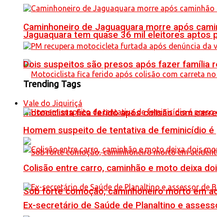
Caminhoneiro de Jaguaquara morre após camin
Jaguaquara tem quase 36 mil eleitores aptos p
Dois suspeitos são presos após fazer famíli
Trending Tags
Vale do Jiquiriçá
Motociclista fica ferido após colisão com car
Homem suspeito de tentativa de feminicídio é
Colisão entre carro, caminhão e moto deixa do
Sob forte comoção, caminhoneiro morto em ac
Ex-secretário de Saúde de Planaltino e assess