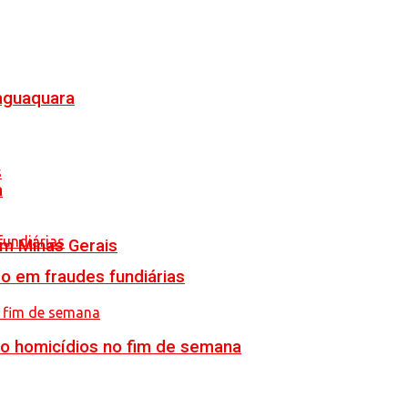
Jaguaquara
a
em Minas Gerais
o em fraudes fundiárias
ro homicídios no fim de semana