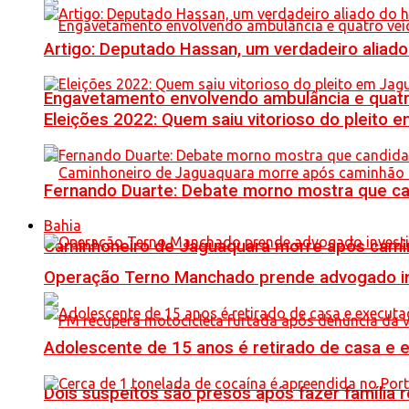
Artigo: Deputado Hassan, um verdadeiro alia
Engavetamento envolvendo ambulância e quatro 
Eleições 2022: Quem saiu vitorioso do pleito 
Fernando Duarte: Debate morno mostra que ca
Bahia
Caminhoneiro de Jaguaquara morre após camin
Operação Terno Manchado prende advogado inve
Adolescente de 15 anos é retirado de casa e 
Dois suspeitos são presos após fazer famíli