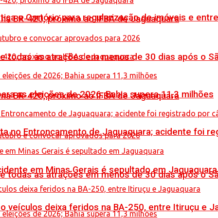
iça e Cartório para regularização de imóveis e entre
o na BR-420, próximo ao IFBA de Jaguaquara
de todas as atrações em menos de 30 dias após o S
ara as eleições de 2026; Bahia supera 11,3 milhões
o na BR-420, próximo ao IFBA de Jaguaquara
reta no Entroncamento de Jaguaquara; acidente foi r
idente em Minas Gerais é sepultado em Jaguaquara
de todas as atrações em menos de 30 dias após o S
veículos deixa feridos na BA-250, entre Itiruçu e 