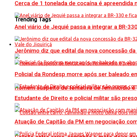
Cerca de 1 tonelada de cocaína é apreendida 
Trending Tags
Anel viário de Jequié passa a integrar a BR-33
Vale do Jiquiriçá
Jerônimo diz que edital da nova concessão da
Policial da Rondesp morre após ser baleado em
Homem suspeito de tentativa de feminicídio é
Estudante de Direito e policial militar são p
Atuação de Capitão da PM em negociação com 