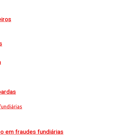
eiros
s
a
pardas
o em fraudes fundiárias