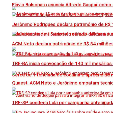
Flávio Bolsonaro anuncia Alfredo Gaspar como
Jerônimo Rodrigues declara patrimônio de R$ 1
Adolescente de 15 anos é retirado de casa e 
ACM Neto declara patrimônio de R$ 84 milhões
TRE-BA inicia convocação de 140 mil mesários
Cerca de 1 tonelada de cocaína é apreendida 
Quaest: ACM Neto e Jerônimo empatam tecn
TRE-SP condena Lula por campanha antecipada