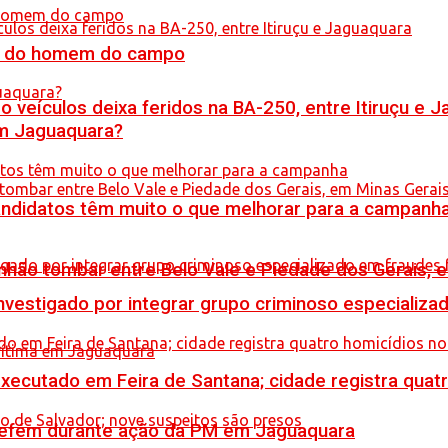
do do homem do campo
veículos deixa feridos na BA-250, entre Itiruçu e 
em Jaguaquara?
ndidatos têm muito o que melhorar para a campanh
hão tombar entre Belo Vale e Piedade dos Gerais, 
stigado por integrar grupo criminoso especializad
executado em Feira de Santana; cidade registra quat
a refém durante ação da PM em Jaguaquara