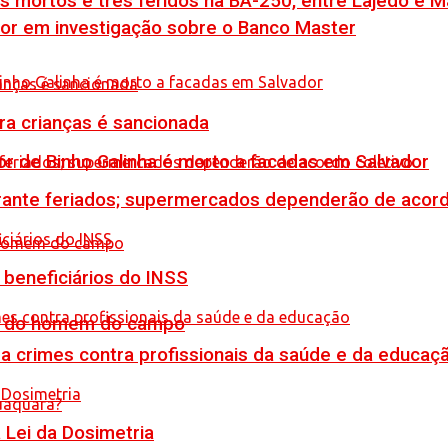
is mortos e três feridos na BA-250, entre Lajedo e 
por em investigação sobre o Banco Master
tra crianças é sancionada
or de Binho Galinha é morto a facadas em Salvador
rante feriados; supermercados dependerão de acord
 beneficiários do INSS
do do homem do campo
 crimes contra profissionais da saúde e da educaç
Lei da Dosimetria