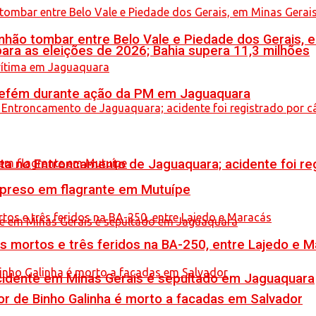
hão tombar entre Belo Vale e Piedade dos Gerais, 
ara as eleições de 2026; Bahia supera 11,3 milhões
a refém durante ação da PM em Jaguaquara
reta no Entroncamento de Jaguaquara; acidente foi r
 preso em flagrante em Mutuípe
is mortos e três feridos na BA-250, entre Lajedo e 
idente em Minas Gerais é sepultado em Jaguaquara
or de Binho Galinha é morto a facadas em Salvador