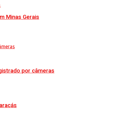
em Minas Gerais
egistrado por câmeras
Maracás