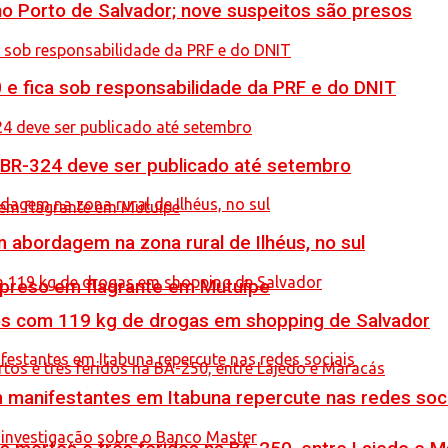
no Porto de Salvador; nove suspeitos são presos
0 e fica sob responsabilidade da PRF e do DNIT
 BR-324 deve ser publicado até setembro
 abordagem na zona rural de Ilhéus, no sul
 preso em flagrante em Mutuípe
resos com 119 kg de drogas em shopping de Salvador
manifestantes em Itabuna repercute nas redes soci