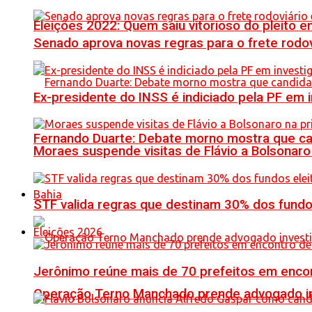
Eleições 2022: Quem saiu vitorioso do pleito 
Senado aprova novas regras para o frete rodoviá
Ex-presidente do INSS é indiciado pela PF em
Fernando Duarte: Debate morno mostra que ca
Moraes suspende visitas de Flávio a Bolsonaro 
Bahia
STF valida regras que destinam 30% dos fundo
Eleições 2026
Jerônimo reúne mais de 70 prefeitos em encon
Operação Terno Manchado prende advogado inve