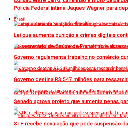
Colisão entre carro, caminhão e moto deixa do
Polícia Federal intima Jaques Wagner para de
Brasil
Lei que aumenta punição a crimes digitais con
Ex-secretário de Saúde de Planaltino e assess
Governo regulamenta trabalho no comércio du
Governo destina R$ 547 milhões para ressarcir
Artigo: Deputado Hassan, um verdadeiro alia
Senado aprova projeto que aumenta penas para
STF recebe nova ação que pede suspensão da 