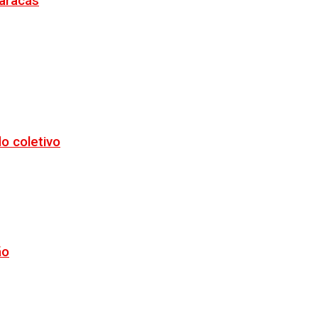
Maracás
o coletivo
ão