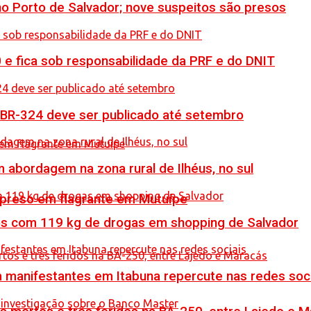
no Porto de Salvador; nove suspeitos são presos
0 e fica sob responsabilidade da PRF e do DNIT
 BR-324 deve ser publicado até setembro
 abordagem na zona rural de Ilhéus, no sul
 preso em flagrante em Mutuípe
resos com 119 kg de drogas em shopping de Salvador
manifestantes em Itabuna repercute nas redes soci