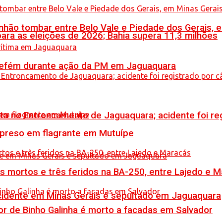
hão tombar entre Belo Vale e Piedade dos Gerais, 
ara as eleições de 2026; Bahia supera 11,3 milhões
a refém durante ação da PM em Jaguaquara
reta no Entroncamento de Jaguaquara; acidente foi r
 preso em flagrante em Mutuípe
is mortos e três feridos na BA-250, entre Lajedo e 
idente em Minas Gerais é sepultado em Jaguaquara
or de Binho Galinha é morto a facadas em Salvador