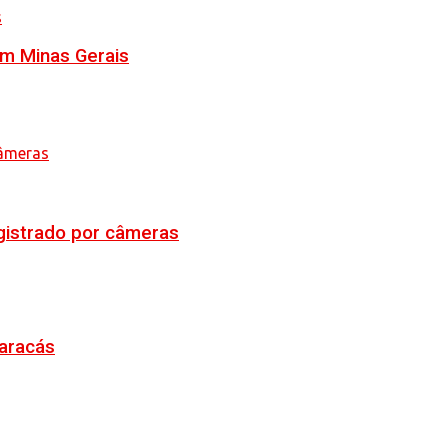
em Minas Gerais
egistrado por câmeras
Maracás