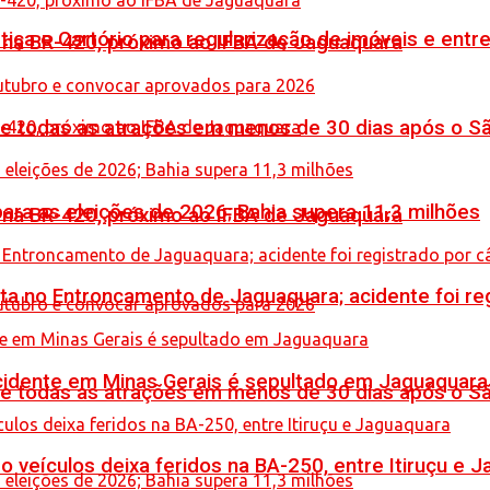
iça e Cartório para regularização de imóveis e entre
o na BR-420, próximo ao IFBA de Jaguaquara
de todas as atrações em menos de 30 dias após o S
ara as eleições de 2026; Bahia supera 11,3 milhões
o na BR-420, próximo ao IFBA de Jaguaquara
reta no Entroncamento de Jaguaquara; acidente foi r
idente em Minas Gerais é sepultado em Jaguaquara
de todas as atrações em menos de 30 dias após o S
veículos deixa feridos na BA-250, entre Itiruçu e 