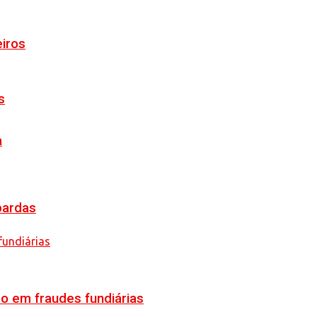
eiros
s
a
pardas
o em fraudes fundiárias