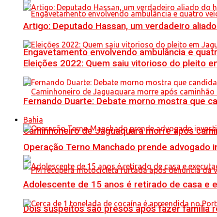
Artigo: Deputado Hassan, um verdadeiro alia
Engavetamento envolvendo ambulância e quatro 
Eleições 2022: Quem saiu vitorioso do pleito 
Fernando Duarte: Debate morno mostra que ca
Bahia
Caminhoneiro de Jaguaquara morre após camin
Operação Terno Manchado prende advogado inve
Adolescente de 15 anos é retirado de casa e 
Dois suspeitos são presos após fazer famíli