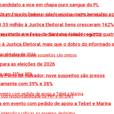
 candidato a vice em chapa puro sangue do PL
,35 milhão à Justiça Eleitoral; bens cresceram 162
executado em Feira de Santana; cidade registra quat
 à Justiça Eleitoral, mais que o dobro do informado
 para as eleições de 2026
no Porto de Salvador; nove suspeitos são presos
icamente com 39% e 38%
 em evento com pedido de apoio a Tebet e Marina