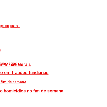
Jaguaquara
a
em Minas Gerais
o em fraudes fundiárias
ro homicídios no fim de semana