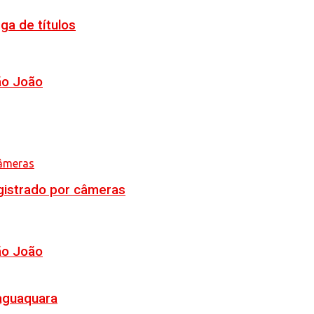
ga de títulos
ão João
egistrado por câmeras
ão João
Jaguaquara