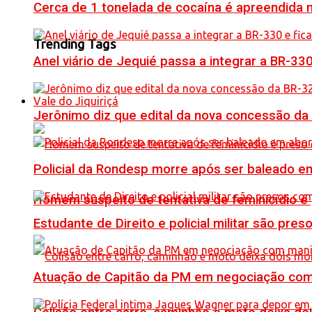
Cerca de 1 tonelada de cocaína é apreendida 
Trending Tags
Anel viário de Jequié passa a integrar a BR-33
Vale do Jiquiriçá
Jerônimo diz que edital da nova concessão da
Policial da Rondesp morre após ser baleado em
Homem suspeito de tentativa de feminicídio é
Estudante de Direito e policial militar são p
Atuação de Capitão da PM em negociação com 