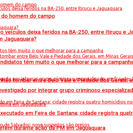
do do homem do campo
veículos deixa feridos na BA-250, entre Itiruçu e 
em Jaguaquara?
ndidatos têm muito o que melhorar para a campanh
hão tombar entre Belo Vale e Piedade dos Gerais, 
stigado por integrar grupo criminoso especializad
executado em Feira de Santana; cidade registra quat
a refém durante ação da PM em Jaguaquara