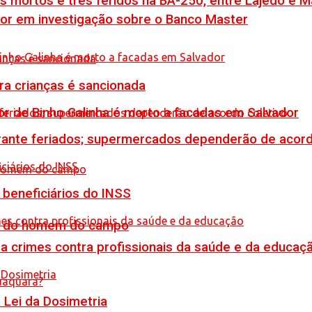
is mortos e três feridos na BA-250, entre Lajedo e 
por em investigação sobre o Banco Master
tra crianças é sancionada
or de Binho Galinha é morto a facadas em Salvador
rante feriados; supermercados dependerão de acord
 beneficiários do INSS
do do homem do campo
 crimes contra profissionais da saúde e da educaç
Lei da Dosimetria