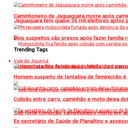
Caminhoneiro de Jaguaquara morre após camin
Jaguaquara tem quase 36 mil eleitores aptos p
Dois suspeitos são presos após fazer famíli
Trending Tags
Vale do Jiquiriçá
Motociclista fica ferido após colisão com car
Homem suspeito de tentativa de feminicídio é
Colisão entre carro, caminhão e moto deixa do
Sob forte comoção, caminhoneiro morto em ac
Ex-secretário de Saúde de Planaltino e assess