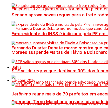
Eleições 2022: Quem saiu vitorioso do pleito 
Senado aprova novas regras para o frete rodoviá
Ex-presidente do INSS é indiciado pela PF em
Fernando Duarte: Debate morno mostra que ca
Moraes suspende visitas de Flávio a Bolsonaro 
Bahia
STF valida regras que destinam 30% dos fundo
Eleições 2026
Jerônimo reúne mais de 70 prefeitos em encon
Operação Terno Manchado prende advogado inve