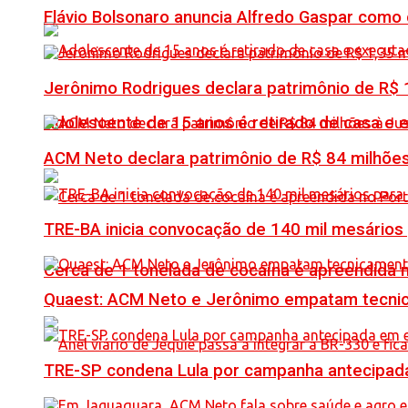
Flávio Bolsonaro anuncia Alfredo Gaspar como
Jerônimo Rodrigues declara patrimônio de R$ 1
Adolescente de 15 anos é retirado de casa e 
ACM Neto declara patrimônio de R$ 84 milhões
TRE-BA inicia convocação de 140 mil mesários
Cerca de 1 tonelada de cocaína é apreendida 
Quaest: ACM Neto e Jerônimo empatam tecn
TRE-SP condena Lula por campanha antecipada