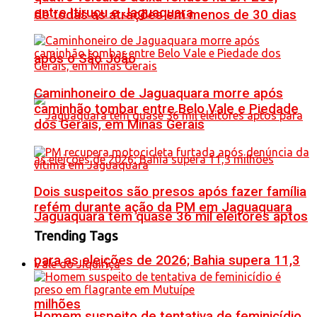
entre Itiruçu e Jaguaquara
de todas as atrações em menos de 30 dias
após o São João
Caminhoneiro de Jaguaquara morre após
caminhão tombar entre Belo Vale e Piedade
dos Gerais, em Minas Gerais
Dois suspeitos são presos após fazer família
refém durante ação da PM em Jaguaquara
Jaguaquara tem quase 36 mil eleitores aptos
Trending Tags
para as eleições de 2026; Bahia supera 11,3
Vale do Jiquiriçá
milhões
Homem suspeito de tentativa de feminicídio