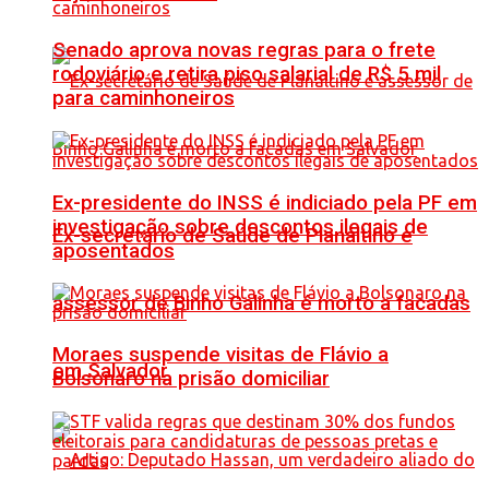
Senado aprova novas regras para o frete
rodoviário e retira piso salarial de R$ 5 mil
para caminhoneiros
Ex-presidente do INSS é indiciado pela PF em
investigação sobre descontos ilegais de
Ex-secretário de Saúde de Planaltino e
aposentados
assessor de Binho Galinha é morto a facadas
Moraes suspende visitas de Flávio a
em Salvador
Bolsonaro na prisão domiciliar