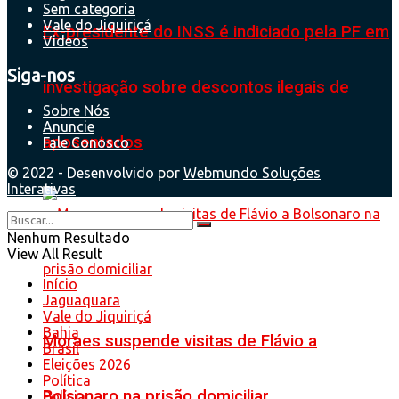
Sem categoria
Vale do Jiquiriçá
Ex-presidente do INSS é indiciado pela PF em
Videos
Siga-nos
investigação sobre descontos ilegais de
Sobre Nós
Anuncie
aposentados
Fale Conosco
© 2022 - Desenvolvido por
Webmundo Soluções
Interativas
Nenhum Resultado
View All Result
Início
Jaguaquara
Vale do Jiquiriçá
Bahia
Moraes suspende visitas de Flávio a
Brasil
Eleições 2026
Política
Bolsonaro na prisão domiciliar
Polícia