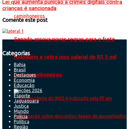
Lei que aumenta punição a crimes digitais contra
crianças é sancionada
Comente este post
Senado aprova novas regras para o frete
Categorias
rodoviário e retira piso salarial de R$ 5 mil
Bahia
Brasil
para caminhoneiros
Destaques
Economia
Educação
Eleições 2026
Esporte
Jaguaquara
Justiça
Mundo
Polícia
Política
Região