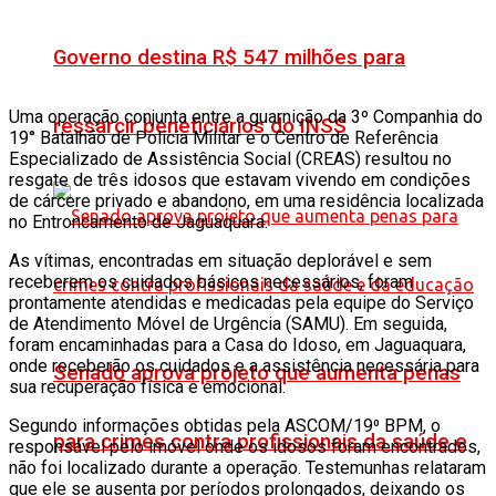
Governo destina R$ 547 milhões para
Uma operação conjunta entre a guarnição da 3º Companhia do
ressarcir beneficiários do INSS
19° Batalhão de Polícia Militar e o Centro de Referência
Especializado de Assistência Social (CREAS) resultou no
resgate de três idosos que estavam vivendo em condições
de cárcere privado e abandono, em uma residência localizada
no Entroncamento de Jaguaquara.
As vítimas, encontradas em situação deplorável e sem
receberem os cuidados básicos necessários, foram
prontamente atendidas e medicadas pela equipe do Serviço
de Atendimento Móvel de Urgência (SAMU). Em seguida,
foram encaminhadas para a Casa do Idoso, em Jaguaquara,
onde receberão os cuidados e a assistência necessária para
Senado aprova projeto que aumenta penas
sua recuperação física e emocional.
Segundo informações obtidas pela ASCOM/19⁰ BPM, o
para crimes contra profissionais da saúde e
responsável pelo imóvel onde os idosos foram encontrados,
não foi localizado durante a operação. Testemunhas relataram
que ele se ausenta por períodos prolongados, deixando os