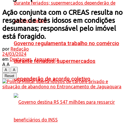
Ação conjunta com o CREAS resulta no
resgate de três idosos em condições
desumanas; responsável pelo imóvel
está foragido.
Governo regulamenta trabalho no comércio
por
Redação
24/03/2024
em
Destaques
,
Jaguaquara
durante feriados; supermercados
A
A
A
A
Reset
dependerão de acordo coletivo