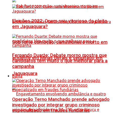
Eleições 2022: Quem saiu vitorioso do pleito
em Jaguaquara?
Sob forte comoção, caminhoneiro morto em
Fernando Duarte: Debate morno mostra que
acidente em Minas Gerais é sepultado em
candidatos têm muito o que melhorar para a
campanha
Jaguaquara
Bahia
Operação Terno Manchado prende advogado
investigado por integrar grupo criminoso
especializado em fraudes fundiárias