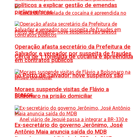
políticos a explicar gestão de emendas
parlamentares
Operação afasta secretário da Prefeitura de
Salvador e vereador por suspeita de fraudes
Cerca de 1 tonelada de cocaína é apreendida
em contratos públicos
no Porto de Salvador; nove suspeitos são
Moraes suspende visitas de Flávio a
presos
Bolsonaro na prisão domiciliar
Ex-secretário do governo Jerônimo, José
Antônio Maia anuncia saída do MDB