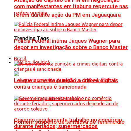
Atuação de Capitão da PM em negociação
com manifestantes em Itabuna repercute nas
redes sociais
refém durante ação da PM em Jaguaquara
Trending Tags
Polícia Federal intima Jaques Wagner para
depor em investigação sobre o Banco Master
Brasil
Vale do Jiquiriçá
Lei que aumenta punição a crimes digitais
contra crianças é sancionada
Governo regulamenta trabalho no comércio
Homem suspeito de tentativa de feminicídio
durante feriados; supermercados