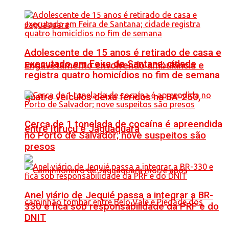
Adolescente de 15 anos é retirado de casa e
executado em Feira de Santana; cidade
Engavetamento envolvendo ambulância e
registra quatro homicídios no fim de semana
quatro veículos deixa feridos na BA-250,
Cerca de 1 tonelada de cocaína é apreendida
entre Itiruçu e Jaguaquara
no Porto de Salvador; nove suspeitos são
presos
Anel viário de Jequié passa a integrar a BR-
330 e fica sob responsabilidade da PRF e do
DNIT