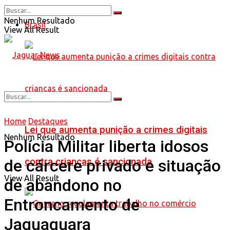
Nenhum Resultado
Brasil
View All Result
Home
Destaques
Lei que aumenta punição a crimes digitais
Nenhum Resultado
Polícia Militar liberta idosos
contra crianças é sancionada
de cárcere privado e situação
View All Result
de abandono no
Entroncamento de
Jaguaquara