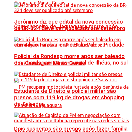
Jerônimo diz que edital da nova concessão
Caminhoneiro de Jaguaquara morre após
da BR-324 deve ser publicado até setembro
caminhão tombar entre Belo Vale e Piedade
Policial da Rondesp morre após ser baleado
em abordagem na zona rural de Ilhéus, no sul
dos Gerais, em Minas Gerais
Estudante de Direito e policial militar são
presos com 119 kg de drogas em shopping
de Salvador
Dois suspeitos são presos após fazer família