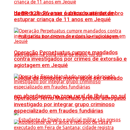
Homem de 76 anos é preso suspeito de
da BR-324 deve ser publicado até setembro
estuprar criança de 11 anos em Jequié
Operação Perpetuatus cumpre mandados
contra investigados por crimes de extorsão e
agiotagem em Jequié
Policial da Rondesp morre após ser baleado
em abordagem na zona rural de Ilhéus, no sul
Operação Terno Manchado prende advogado
investigado por integrar grupo criminoso
especializado em fraudes fundiárias