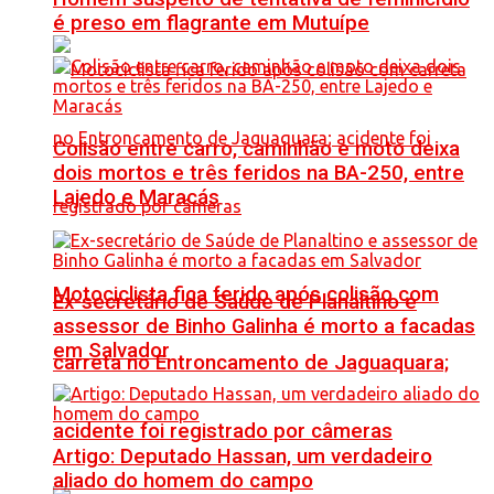
é preso em flagrante em Mutuípe
Colisão entre carro, caminhão e moto deixa
dois mortos e três feridos na BA-250, entre
Lajedo e Maracás
Motociclista fica ferido após colisão com
Ex-secretário de Saúde de Planaltino e
assessor de Binho Galinha é morto a facadas
em Salvador
carreta no Entroncamento de Jaguaquara;
acidente foi registrado por câmeras
Artigo: Deputado Hassan, um verdadeiro
aliado do homem do campo