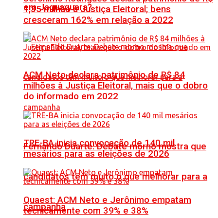
em Jaguaquara?
1,35 milhão à Justiça Eleitoral; bens
cresceram 162% em relação a 2022
ACM Neto declara patrimônio de R$ 84
milhões à Justiça Eleitoral, mais que o dobro
do informado em 2022
TRE-BA inicia convocação de 140 mil
Fernando Duarte: Debate morno mostra que
mesários para as eleições de 2026
candidatos têm muito o que melhorar para a
Quaest: ACM Neto e Jerônimo empatam
campanha
tecnicamente com 39% e 38%