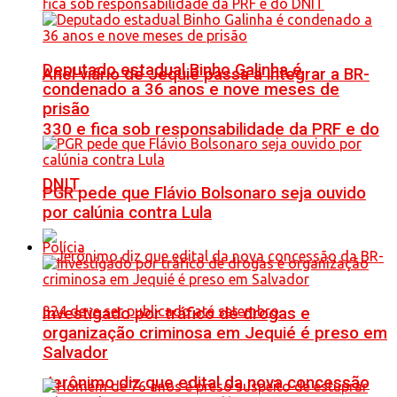
Deputado estadual Binho Galinha é
Anel viário de Jequié passa a integrar a BR-
condenado a 36 anos e nove meses de
prisão
330 e fica sob responsabilidade da PRF e do
DNIT
PGR pede que Flávio Bolsonaro seja ouvido
por calúnia contra Lula
Polícia
Investigado por tráfico de drogas e
organização criminosa em Jequié é preso em
Salvador
Jerônimo diz que edital da nova concessão