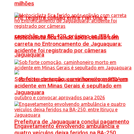
milhões
PRF registra colisão entre Fiat Uno e
caminhão na BR-420, próximo ao IFBA de
Motociclista fica ferido após colisão com
carreta no Entroncamento de Jaguaquara;
acidente foi registrado por câmeras
Jaguaquara
Sob forte comoção, caminhoneiro morto em
acidente em Minas Gerais é sepultado em
Jaguaquara
Prefeitura de Jaguaquara conclui pagamento
Engavetamento envolvendo ambulância e
quatro veículos deixa feridos na BA-250,