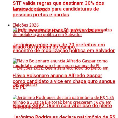
STF valida regras que destinam 30% dos
fundos eleitorais para candidaturas de
pessoas pretas e pardas
Eleições 2026
Artigo: Deputado Hassan, um verdadeiro
Jerônimo reúne mais de 70 prefeitos em
aliado do homem do campo
encontro de mobilização política em Salvador
Flávio Bolsonaro anuncia Alfredo Gaspar
como candidato a vice em chapa puro sangue
do PL
Eleições 2022: Quem saiu vitorioso do pleito
Jerônimo Rodrigues declara patrimônio de R$