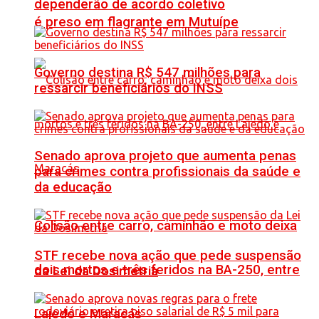
dependerão de acordo coletivo
é preso em flagrante em Mutuípe
Governo destina R$ 547 milhões para
ressarcir beneficiários do INSS
Senado aprova projeto que aumenta penas
para crimes contra profissionais da saúde e
da educação
Colisão entre carro, caminhão e moto deixa
STF recebe nova ação que pede suspensão
dois mortos e três feridos na BA-250, entre
da Lei da Dosimetria
Lajedo e Maracás