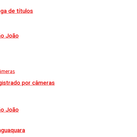
ga de títulos
ão João
egistrado por câmeras
ão João
Jaguaquara