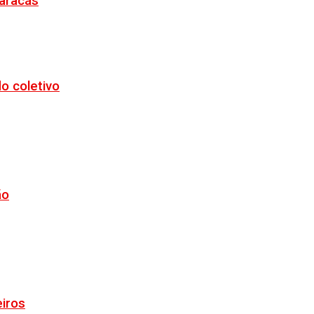
Maracás
o coletivo
ão
eiros