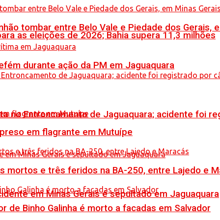
hão tombar entre Belo Vale e Piedade dos Gerais, 
ara as eleições de 2026; Bahia supera 11,3 milhões
a refém durante ação da PM em Jaguaquara
reta no Entroncamento de Jaguaquara; acidente foi r
 preso em flagrante em Mutuípe
is mortos e três feridos na BA-250, entre Lajedo e 
idente em Minas Gerais é sepultado em Jaguaquara
or de Binho Galinha é morto a facadas em Salvador