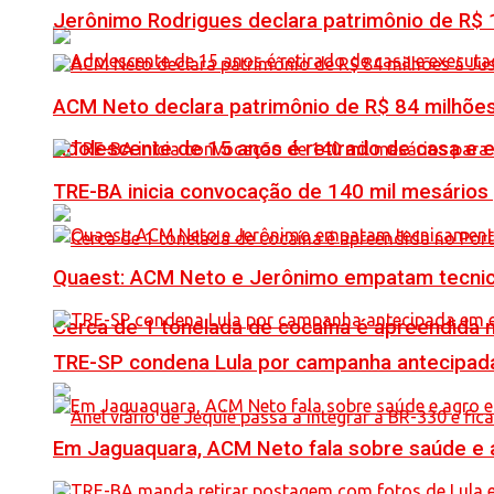
Jerônimo Rodrigues declara patrimônio de R$ 1
ACM Neto declara patrimônio de R$ 84 milhões
Adolescente de 15 anos é retirado de casa e 
TRE-BA inicia convocação de 140 mil mesários
Quaest: ACM Neto e Jerônimo empatam tecn
Cerca de 1 tonelada de cocaína é apreendida 
TRE-SP condena Lula por campanha antecipada
Em Jaguaquara, ACM Neto fala sobre saúde e ag