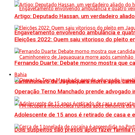
Artigo: Deputado Hassan, um verdadeiro alia
Engavetamento envolvendo ambulância e quatro 
Eleições 2022: Quem saiu vitorioso do pleito 
Fernando Duarte: Debate morno mostra que ca
Bahia
Caminhoneiro de Jaguaquara morre após camin
Operação Terno Manchado prende advogado inve
Adolescente de 15 anos é retirado de casa e 
Dois suspeitos são presos após fazer famíli