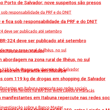
no Porto de Salvador; nove suspeitos são presos
0 e fica sob responsabilidade da PRF e do DNIT
 BR-324 deve ser publicado até setembro
 abordagem na zona rural de Ilhéus, no sul
 preso em flagrante em Mutuípe
resos com 119 kg de drogas em shopping de Salvador
manifestantes em Itabuna repercute nas redes soci