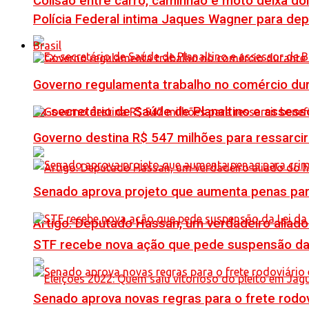
Colisão entre carro, caminhão e moto deixa do
Polícia Federal intima Jaques Wagner para de
Brasil
Governo regulamenta trabalho no comércio du
Ex-secretário de Saúde de Planaltino e assess
Governo destina R$ 547 milhões para ressarcir
Senado aprova projeto que aumenta penas para
Artigo: Deputado Hassan, um verdadeiro alia
STF recebe nova ação que pede suspensão da 
Senado aprova novas regras para o frete rodoviá