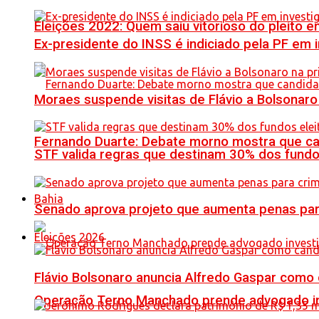
Eleições 2022: Quem saiu vitorioso do pleito 
Ex-presidente do INSS é indiciado pela PF em
Moraes suspende visitas de Flávio a Bolsonaro 
Fernando Duarte: Debate morno mostra que ca
STF valida regras que destinam 30% dos fundo
Bahia
Senado aprova projeto que aumenta penas para 
Eleições 2026
Flávio Bolsonaro anuncia Alfredo Gaspar como
Operação Terno Manchado prende advogado inve