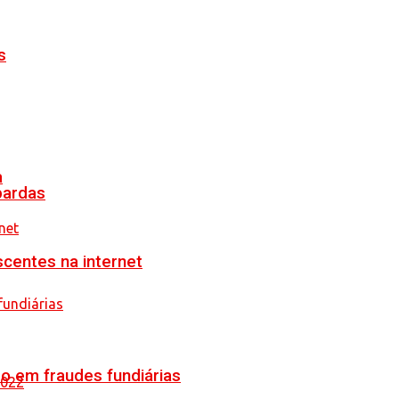
s
a
pardas
scentes na internet
o em fraudes fundiárias