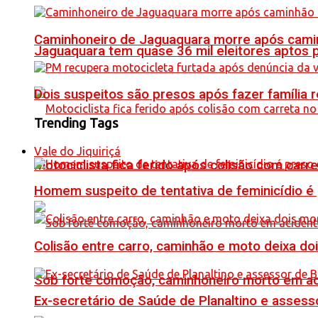
Caminhoneiro de Jaguaquara morre após camin
Jaguaquara tem quase 36 mil eleitores aptos p
Dois suspeitos são presos após fazer famíli
Trending Tags
Vale do Jiquiriçá
Motociclista fica ferido após colisão com car
Homem suspeito de tentativa de feminicídio é
Colisão entre carro, caminhão e moto deixa do
Sob forte comoção, caminhoneiro morto em ac
Ex-secretário de Saúde de Planaltino e assess