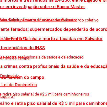
is mortos e três feridos na BA-250, entre Lajedo e 
por em investigação sobre o Banco Master
rante feriados; supermercados dependerão de acord
or de Binho Galinha é morto a facadas em Salvador
 beneficiários do INSS
 crimes contra profissionais da saúde e da educaç
do do homem do campo
Lei da Dosimetria
rio e retira piso salarial de R$ 5 mil para caminhon