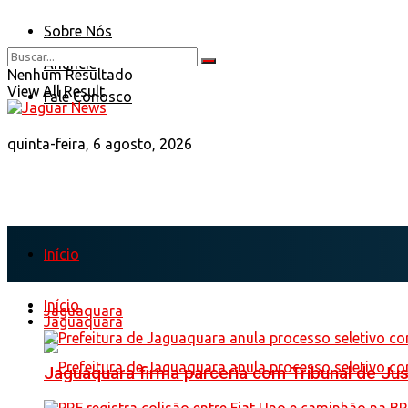
Sobre Nós
Anuncie
Nenhum Resultado
View All Result
Fale Conosco
quinta-feira, 6 agosto, 2026
Início
Início
Jaguaquara
Jaguaquara
Jaguaquara firma parceria com Tribunal de Just