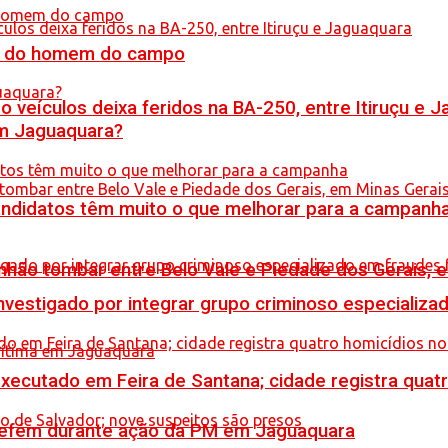
do do homem do campo
veículos deixa feridos na BA-250, entre Itiruçu e 
em Jaguaquara?
ndidatos têm muito o que melhorar para a campanh
hão tombar entre Belo Vale e Piedade dos Gerais, 
stigado por integrar grupo criminoso especializad
executado em Feira de Santana; cidade registra quat
a refém durante ação da PM em Jaguaquara