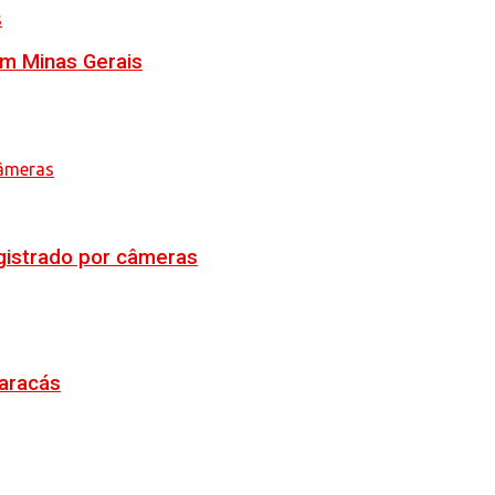
em Minas Gerais
egistrado por câmeras
Maracás