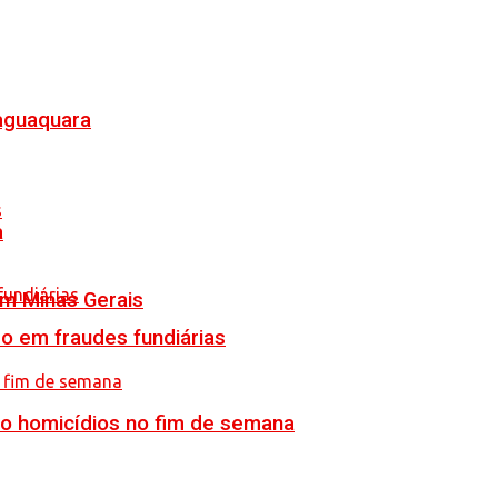
Jaguaquara
a
em Minas Gerais
o em fraudes fundiárias
ro homicídios no fim de semana