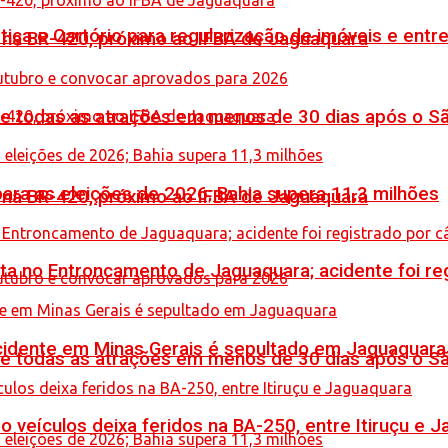
iça e Cartório para regularização de imóveis e entre
o na BR-420, próximo ao IFBA de Jaguaquara
de todas as atrações em menos de 30 dias após o S
ara as eleições de 2026; Bahia supera 11,3 milhões
o na BR-420, próximo ao IFBA de Jaguaquara
reta no Entroncamento de Jaguaquara; acidente foi r
idente em Minas Gerais é sepultado em Jaguaquara
de todas as atrações em menos de 30 dias após o S
veículos deixa feridos na BA-250, entre Itiruçu e 