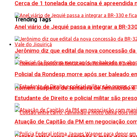
Cerca de 1 tonelada de cocaína é apreendida 
Trending Tags
Anel viário de Jequié passa a integrar a BR-33
Vale do Jiquiriçá
Jerônimo diz que edital da nova concessão da
Policial da Rondesp morre após ser baleado em
Homem suspeito de tentativa de feminicídio é
Estudante de Direito e policial militar são p
Atuação de Capitão da PM em negociação com 