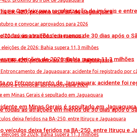
iça e Cartório para regularização de imóveis e entre
o na BR-420, próximo ao IFBA de Jaguaquara
de todas as atrações em menos de 30 dias após o S
ara as eleições de 2026; Bahia supera 11,3 milhões
o na BR-420, próximo ao IFBA de Jaguaquara
reta no Entroncamento de Jaguaquara; acidente foi r
idente em Minas Gerais é sepultado em Jaguaquara
de todas as atrações em menos de 30 dias após o S
veículos deixa feridos na BA-250, entre Itiruçu e 