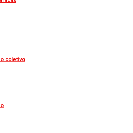
Maracás
o coletivo
ão