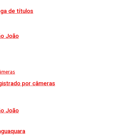
ga de títulos
ão João
egistrado por câmeras
ão João
Jaguaquara