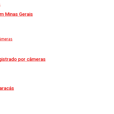
em Minas Gerais
egistrado por câmeras
Maracás