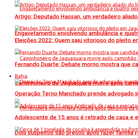
Artigo: Deputado Hassan, um verdadeiro alia
Engavetamento envolvendo ambulância e quatro 
Eleições 2022: Quem saiu vitorioso do pleito 
Fernando Duarte: Debate morno mostra que ca
Bahia
Caminhoneiro de Jaguaquara morre após camin
Operação Terno Manchado prende advogado inve
Adolescente de 15 anos é retirado de casa e 
Dois suspeitos são presos após fazer famíli