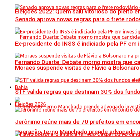
Eleições 2022: Quem saiu vitorioso do pleito 
Senado aprova novas regras para o frete rodoviá
Ex-presidente do INSS é indiciado pela PF em
Fernando Duarte: Debate morno mostra que ca
Moraes suspende visitas de Flávio a Bolsonaro 
Bahia
STF valida regras que destinam 30% dos fundo
Eleições 2026
Jerônimo reúne mais de 70 prefeitos em encon
Operação Terno Manchado prende advogado inve