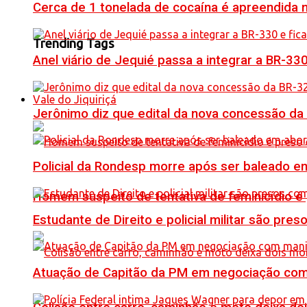
Cerca de 1 tonelada de cocaína é apreendida 
Trending Tags
Anel viário de Jequié passa a integrar a BR-33
Vale do Jiquiriçá
Jerônimo diz que edital da nova concessão da
Policial da Rondesp morre após ser baleado em
Homem suspeito de tentativa de feminicídio é
Estudante de Direito e policial militar são p
Atuação de Capitão da PM em negociação com 