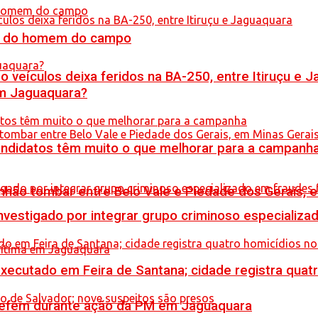
do do homem do campo
veículos deixa feridos na BA-250, entre Itiruçu e 
em Jaguaquara?
ndidatos têm muito o que melhorar para a campanh
hão tombar entre Belo Vale e Piedade dos Gerais, 
stigado por integrar grupo criminoso especializad
executado em Feira de Santana; cidade registra quat
a refém durante ação da PM em Jaguaquara