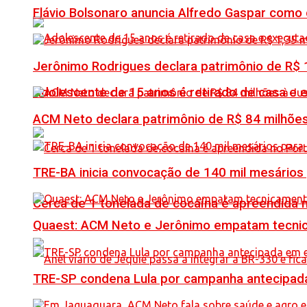
Flávio Bolsonaro anuncia Alfredo Gaspar como
Jerônimo Rodrigues declara patrimônio de R$ 1
Adolescente de 15 anos é retirado de casa e 
ACM Neto declara patrimônio de R$ 84 milhões
TRE-BA inicia convocação de 140 mil mesários
Cerca de 1 tonelada de cocaína é apreendida 
Quaest: ACM Neto e Jerônimo empatam tecn
TRE-SP condena Lula por campanha antecipada