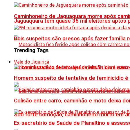
Caminhoneiro de Jaguaquara morre após camin
Jaguaquara tem quase 36 mil eleitores aptos p
Dois suspeitos são presos após fazer famíli
Trending Tags
Vale do Jiquiriçá
Motociclista fica ferido após colisão com car
Homem suspeito de tentativa de feminicídio é
Colisão entre carro, caminhão e moto deixa do
Sob forte comoção, caminhoneiro morto em ac
Ex-secretário de Saúde de Planaltino e assess