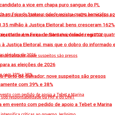
 candidato a vice em chapa puro sangue do PL
,35 milhão à Justiça Eleitoral; bens cresceram 162
executado em Feira de Santana; cidade registra quat
 à Justiça Eleitoral, mais que o dobro do informado
 para as eleições de 2026
no Porto de Salvador; nove suspeitos são presos
icamente com 39% e 38%
 em evento com pedido de apoio a Tebet e Marina