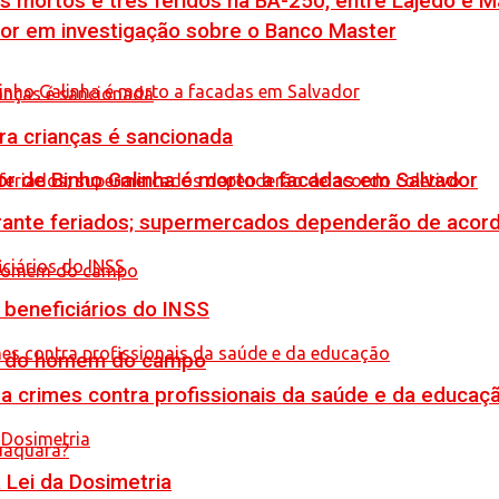
is mortos e três feridos na BA-250, entre Lajedo e 
por em investigação sobre o Banco Master
tra crianças é sancionada
or de Binho Galinha é morto a facadas em Salvador
rante feriados; supermercados dependerão de acord
 beneficiários do INSS
do do homem do campo
 crimes contra profissionais da saúde e da educaç
Lei da Dosimetria