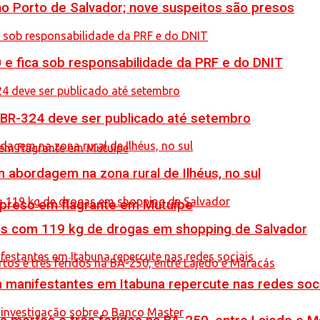
no Porto de Salvador; nove suspeitos são presos
0 e fica sob responsabilidade da PRF e do DNIT
 BR-324 deve ser publicado até setembro
 abordagem na zona rural de Ilhéus, no sul
 preso em flagrante em Mutuípe
resos com 119 kg de drogas em shopping de Salvador
manifestantes em Itabuna repercute nas redes soci