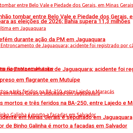
hão tombar entre Belo Vale e Piedade dos Gerais, 
ara as eleições de 2026; Bahia supera 11,3 milhões
a refém durante ação da PM em Jaguaquara
reta no Entroncamento de Jaguaquara; acidente foi r
 preso em flagrante em Mutuípe
is mortos e três feridos na BA-250, entre Lajedo e 
idente em Minas Gerais é sepultado em Jaguaquara
or de Binho Galinha é morto a facadas em Salvador