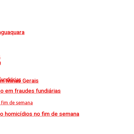
Jaguaquara
a
em Minas Gerais
o em fraudes fundiárias
ro homicídios no fim de semana