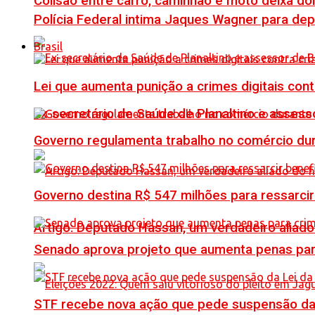
Colisão entre carro, caminhão e moto deixa do
Polícia Federal intima Jaques Wagner para de
Brasil
Lei que aumenta punição a crimes digitais con
Ex-secretário de Saúde de Planaltino e assess
Governo regulamenta trabalho no comércio du
Governo destina R$ 547 milhões para ressarcir
Artigo: Deputado Hassan, um verdadeiro alia
Senado aprova projeto que aumenta penas para
STF recebe nova ação que pede suspensão da 