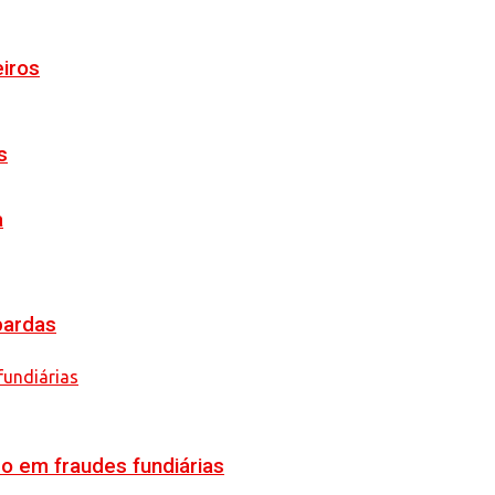
eiros
s
a
pardas
o em fraudes fundiárias