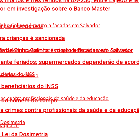
is mortos e três feridos na BA-250, entre Lajedo e 
por em investigação sobre o Banco Master
tra crianças é sancionada
or de Binho Galinha é morto a facadas em Salvador
rante feriados; supermercados dependerão de acord
 beneficiários do INSS
do do homem do campo
 crimes contra profissionais da saúde e da educaç
Lei da Dosimetria