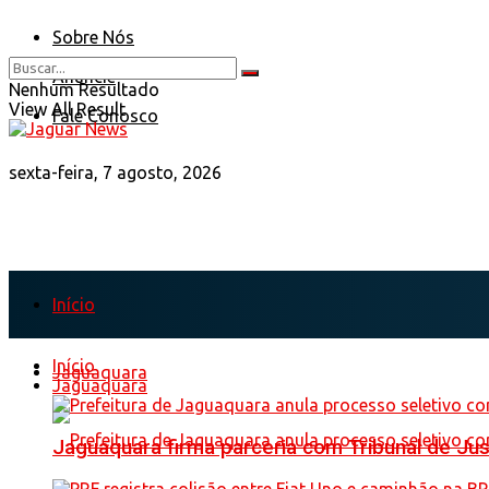
Sobre Nós
Anuncie
Nenhum Resultado
View All Result
Fale Conosco
sexta-feira, 7 agosto, 2026
Início
Início
Jaguaquara
Jaguaquara
Jaguaquara firma parceria com Tribunal de Just