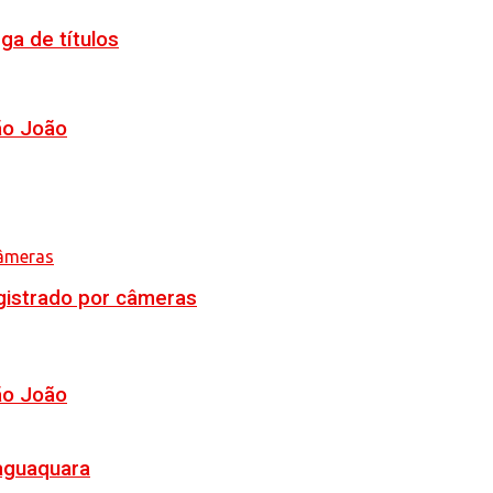
ga de títulos
ão João
egistrado por câmeras
ão João
Jaguaquara