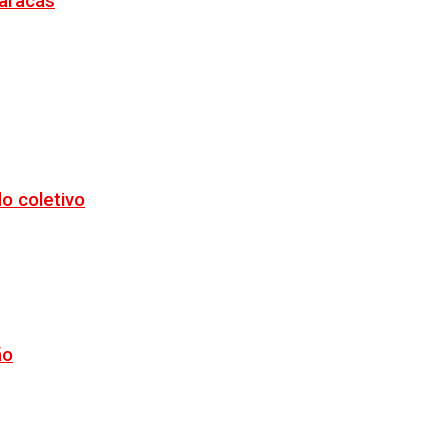
Maracás
o coletivo
ão