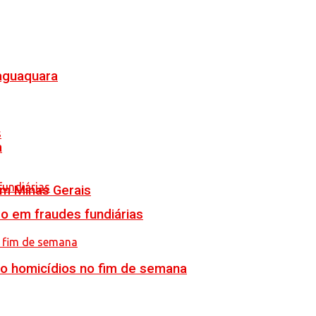
Jaguaquara
a
em Minas Gerais
o em fraudes fundiárias
ro homicídios no fim de semana