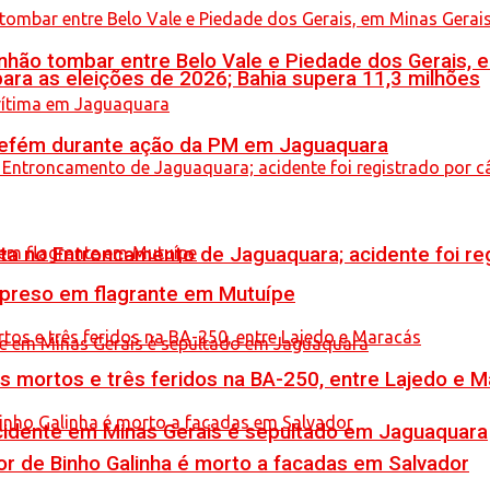
hão tombar entre Belo Vale e Piedade dos Gerais, 
ara as eleições de 2026; Bahia supera 11,3 milhões
a refém durante ação da PM em Jaguaquara
reta no Entroncamento de Jaguaquara; acidente foi r
 preso em flagrante em Mutuípe
is mortos e três feridos na BA-250, entre Lajedo e 
idente em Minas Gerais é sepultado em Jaguaquara
or de Binho Galinha é morto a facadas em Salvador