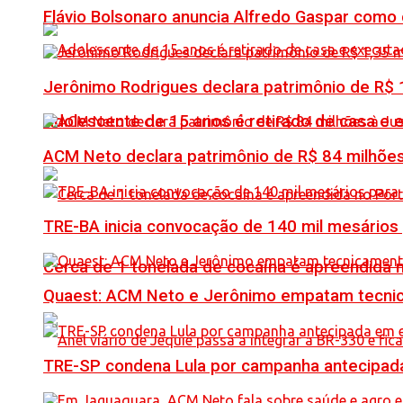
Flávio Bolsonaro anuncia Alfredo Gaspar como
Jerônimo Rodrigues declara patrimônio de R$ 1
Adolescente de 15 anos é retirado de casa e 
ACM Neto declara patrimônio de R$ 84 milhões
TRE-BA inicia convocação de 140 mil mesários
Cerca de 1 tonelada de cocaína é apreendida 
Quaest: ACM Neto e Jerônimo empatam tecn
TRE-SP condena Lula por campanha antecipada