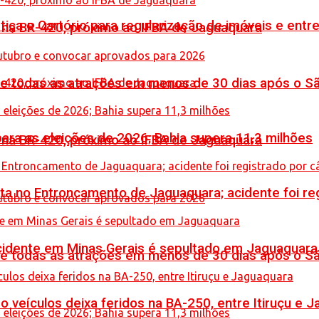
iça e Cartório para regularização de imóveis e entre
o na BR-420, próximo ao IFBA de Jaguaquara
de todas as atrações em menos de 30 dias após o S
ara as eleições de 2026; Bahia supera 11,3 milhões
o na BR-420, próximo ao IFBA de Jaguaquara
reta no Entroncamento de Jaguaquara; acidente foi r
idente em Minas Gerais é sepultado em Jaguaquara
de todas as atrações em menos de 30 dias após o S
veículos deixa feridos na BA-250, entre Itiruçu e 