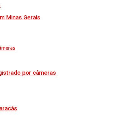
em Minas Gerais
egistrado por câmeras
Maracás