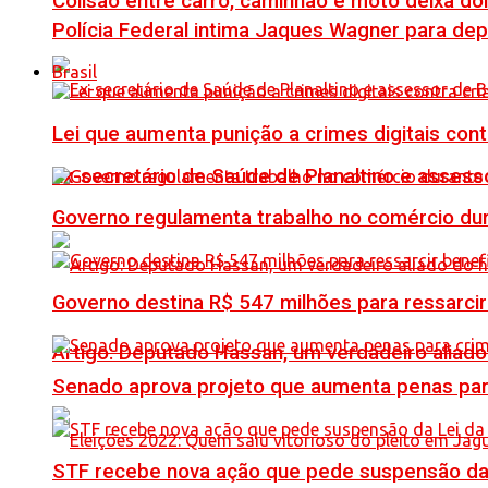
Colisão entre carro, caminhão e moto deixa do
Polícia Federal intima Jaques Wagner para de
Brasil
Lei que aumenta punição a crimes digitais con
Ex-secretário de Saúde de Planaltino e assess
Governo regulamenta trabalho no comércio du
Governo destina R$ 547 milhões para ressarcir
Artigo: Deputado Hassan, um verdadeiro alia
Senado aprova projeto que aumenta penas para
STF recebe nova ação que pede suspensão da 