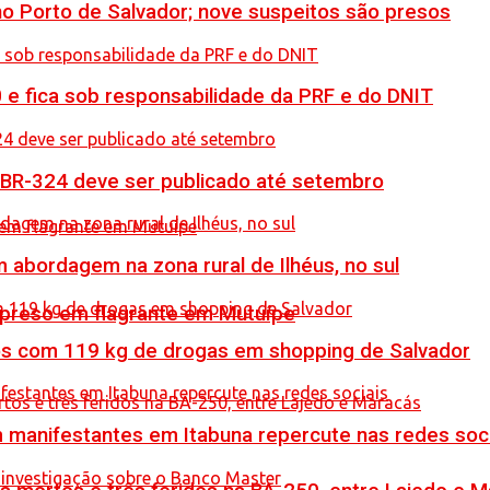
no Porto de Salvador; nove suspeitos são presos
0 e fica sob responsabilidade da PRF e do DNIT
 BR-324 deve ser publicado até setembro
 abordagem na zona rural de Ilhéus, no sul
 preso em flagrante em Mutuípe
resos com 119 kg de drogas em shopping de Salvador
manifestantes em Itabuna repercute nas redes soci