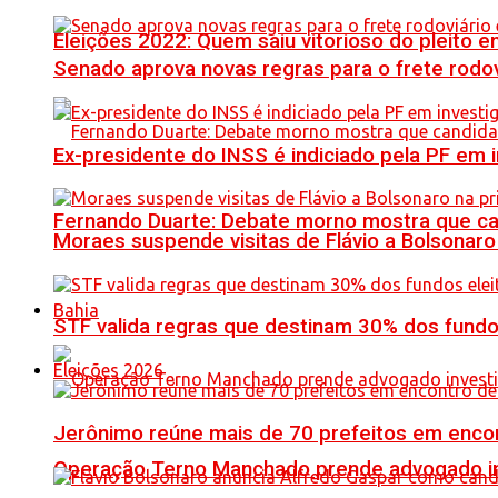
Eleições 2022: Quem saiu vitorioso do pleito 
Senado aprova novas regras para o frete rodoviá
Ex-presidente do INSS é indiciado pela PF em
Fernando Duarte: Debate morno mostra que ca
Moraes suspende visitas de Flávio a Bolsonaro 
Bahia
STF valida regras que destinam 30% dos fundo
Eleições 2026
Jerônimo reúne mais de 70 prefeitos em encon
Operação Terno Manchado prende advogado inve