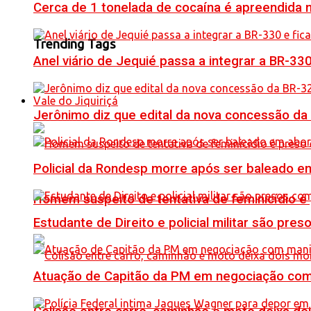
Cerca de 1 tonelada de cocaína é apreendida 
Trending Tags
Anel viário de Jequié passa a integrar a BR-33
Vale do Jiquiriçá
Jerônimo diz que edital da nova concessão da
Policial da Rondesp morre após ser baleado em
Homem suspeito de tentativa de feminicídio é
Estudante de Direito e policial militar são p
Atuação de Capitão da PM em negociação com 