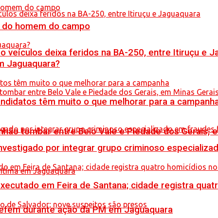
do do homem do campo
veículos deixa feridos na BA-250, entre Itiruçu e 
em Jaguaquara?
ndidatos têm muito o que melhorar para a campanh
hão tombar entre Belo Vale e Piedade dos Gerais, 
stigado por integrar grupo criminoso especializad
executado em Feira de Santana; cidade registra quat
a refém durante ação da PM em Jaguaquara