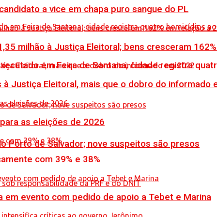
 candidato a vice em chapa puro sangue do PL
,35 milhão à Justiça Eleitoral; bens cresceram 162
executado em Feira de Santana; cidade registra quat
 à Justiça Eleitoral, mais que o dobro do informado
 para as eleições de 2026
no Porto de Salvador; nove suspeitos são presos
icamente com 39% e 38%
 em evento com pedido de apoio a Tebet e Marina