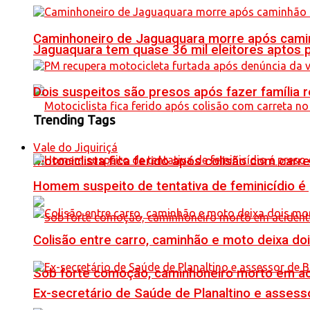
Caminhoneiro de Jaguaquara morre após camin
Jaguaquara tem quase 36 mil eleitores aptos p
Dois suspeitos são presos após fazer famíli
Trending Tags
Vale do Jiquiriçá
Motociclista fica ferido após colisão com car
Homem suspeito de tentativa de feminicídio é
Colisão entre carro, caminhão e moto deixa do
Sob forte comoção, caminhoneiro morto em ac
Ex-secretário de Saúde de Planaltino e assess