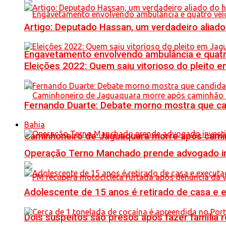
Artigo: Deputado Hassan, um verdadeiro alia
Engavetamento envolvendo ambulância e quatro 
Eleições 2022: Quem saiu vitorioso do pleito 
Fernando Duarte: Debate morno mostra que ca
Bahia
Caminhoneiro de Jaguaquara morre após camin
Operação Terno Manchado prende advogado inve
Adolescente de 15 anos é retirado de casa e 
Dois suspeitos são presos após fazer famíli