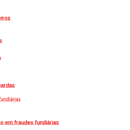
eiros
s
a
pardas
o em fraudes fundiárias