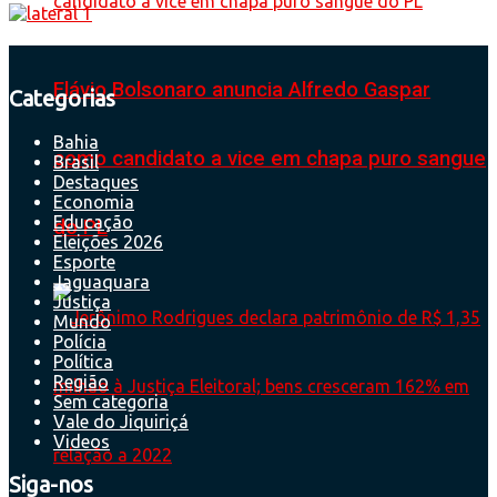
Flávio Bolsonaro anuncia Alfredo Gaspar
Categorias
Bahia
como candidato a vice em chapa puro sangue
Brasil
Destaques
Economia
Educação
do PL
Eleições 2026
Esporte
Jaguaquara
Justiça
Mundo
Polícia
Política
Região
Sem categoria
Vale do Jiquiriçá
Videos
Siga-nos