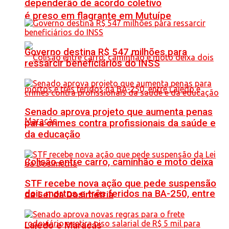
dependerão de acordo coletivo
é preso em flagrante em Mutuípe
Governo destina R$ 547 milhões para
ressarcir beneficiários do INSS
Senado aprova projeto que aumenta penas
para crimes contra profissionais da saúde e
da educação
Colisão entre carro, caminhão e moto deixa
STF recebe nova ação que pede suspensão
dois mortos e três feridos na BA-250, entre
da Lei da Dosimetria
Lajedo e Maracás