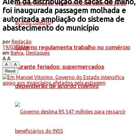
Além da distribuição de sacas de milho,
foi inaugurada passagem molhada e
autorizada ampliação do sistema de
abastecimento do município
por
Redação
Governo regulamenta trabalho no comércio
19/02/2024
em
Bahia
,
Destaques
A
A
A
A
durante feriados; supermercados
Reset
dependerão de acordo coletivo