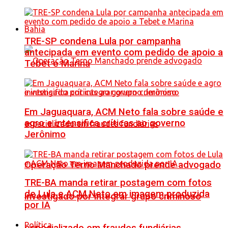
Bahia
TRE-SP condena Lula por campanha
antecipada em evento com pedido de apoio a
Tebet e Marina
Em Jaguaquara, ACM Neto fala sobre saúde e
agro e intensifica críticas ao governo
Jerônimo
Operação Terno Manchado prende advogado
TRE-BA manda retirar postagem com fotos
de Lula e ACM Neto em imagem produzida
investigado por integrar grupo criminoso
por IA
Política