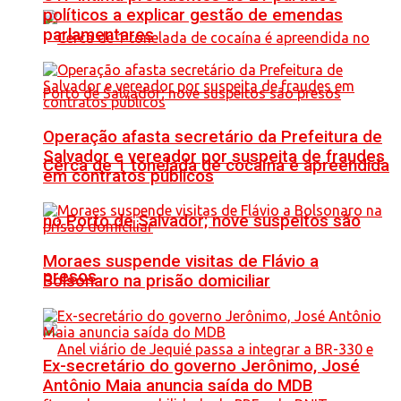
políticos a explicar gestão de emendas
parlamentares
Operação afasta secretário da Prefeitura de
Salvador e vereador por suspeita de fraudes
Cerca de 1 tonelada de cocaína é apreendida
em contratos públicos
no Porto de Salvador; nove suspeitos são
Moraes suspende visitas de Flávio a
presos
Bolsonaro na prisão domiciliar
Ex-secretário do governo Jerônimo, José
Antônio Maia anuncia saída do MDB