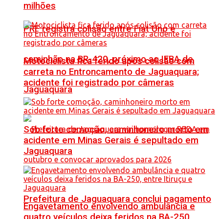
milhões
PRF registra colisão entre Fiat Uno e
caminhão na BR-420, próximo ao IFBA de
Motociclista fica ferido após colisão com
carreta no Entroncamento de Jaguaquara;
acidente foi registrado por câmeras
Jaguaquara
Sob forte comoção, caminhoneiro morto em
acidente em Minas Gerais é sepultado em
Jaguaquara
Prefeitura de Jaguaquara conclui pagamento
Engavetamento envolvendo ambulância e
quatro veículos deixa feridos na BA-250,