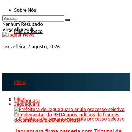
Sobre Nós
Anuncie
Nenhum Resultado
View All Result
Fale Conosco
sexta-feira, 7 agosto, 2026
Início
Início
Jaguaquara
Jaguaquara
Jaguaquara firma parceria com Tribunal de