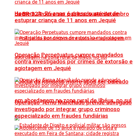
Homem de 76 anos é preso suspeito de
da BR-324 deve ser publicado até setembro
estuprar criança de 11 anos em Jequié
Operação Perpetuatus cumpre mandados
contra investigados por crimes de extorsão e
agiotagem em Jequié
Policial da Rondesp morre após ser baleado
em abordagem na zona rural de Ilhéus, no sul
Operação Terno Manchado prende advogado
investigado por integrar grupo criminoso
especializado em fraudes fundiárias