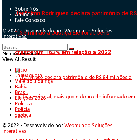
Sobre Nós
Jerônimo Rodrigues declara patrimônio de R$
Anuncie
Fale Conosco
© 2022 - Desenvolvido por
Webmundo Soluções
1,35 milhão à Justiça Eleitoral; bens
Interativas
cresceram 162% em relação a 2022
Nenhum Resultado
View All Result
Início
Jaguaquara
Vale do Jiquiriçá
Bahia
Brasil
Eleições 2026
Política
Polícia
Justiça
© 2022 - Desenvolvido por
Webmundo Soluções
Interativas