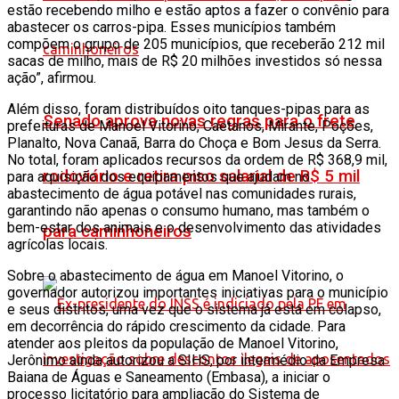
estão recebendo milho e estão aptos a fazer o convênio para
abastecer os carros-pipa. Esses municípios também
compõem o grupo de 205 municípios, que receberão 212 mil
sacas de milho, mais de R$ 20 milhões investidos só nessa
ação”, afirmou.
Além disso, foram distribuídos oito tanques-pipas para as
Senado aprova novas regras para o frete
prefeituras de Manoel Vitorino, Caetanos, Mirante, Poções,
Planalto, Nova Canaã, Barra do Choça e Bom Jesus da Serra.
No total, foram aplicados recursos da ordem de R$ 368,9 mil,
rodoviário e retira piso salarial de R$ 5 mil
para aquisição dos equipamentos que ajudam no
abastecimento de água potável nas comunidades rurais,
garantindo não apenas o consumo humano, mas também o
bem-estar dos animais e o desenvolvimento das atividades
para caminhoneiros
agrícolas locais.
Sobre o abastecimento de água em Manoel Vitorino, o
governador autorizou importantes iniciativas para o município
e seus distritos, uma vez que o sistema já está em colapso,
em decorrência do rápido crescimento da cidade. Para
atender aos pleitos da população de Manoel Vitorino,
Jerônimo ainda autorizou a SIHS, por intermédio da Empresa
Baiana de Águas e Saneamento (Embasa), a iniciar o
processo licitatório para ampliação do Sistema de