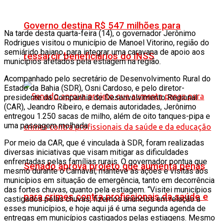
Governo destina R$ 547 milhões para
Na tarde desta quarta-feira (14), o governador Jerônimo
Rodrigues visitou o município de Manoel Vitorino, região do
semiárido baiano, para integrar uma caravana de apoio aos
ressarcir beneficiários do INSS
municípios afetados pela estiagem na região.
Acompanhado pelo secretário de Desenvolvimento Rural do
Estado da Bahia (SDR), Osni Cardoso, e pelo diretor-
presidente da Companhia de Desenvolvimento Regional
(CAR), Jeandro Ribeiro, e demais autoridades, Jerônimo
entregou 1.250 sacas de milho, além de oito tanques-pipa e
uma passagem molhada.
Por meio da CAR, que é vinculada à SDR, foram realizadas
diversas iniciativas que visam mitigar as dificuldades
enfrentadas pelas famílias rurais. O governador pontua que
Senado aprova projeto que aumenta penas
mesmo durante o Carnaval, manteve as ações e visitas aos
municípios em situação de emergência, tanto em decorrência
das fortes chuvas, quanto pela estiagem. “Visitei municípios
para crimes contra profissionais da saúde e
castigados pelas chuvas, fizemos anúncios em relação a
esses municípios, e hoje aqui já é uma segunda agenda de
entregas em municípios castigados pelas estiagens. Mesmo