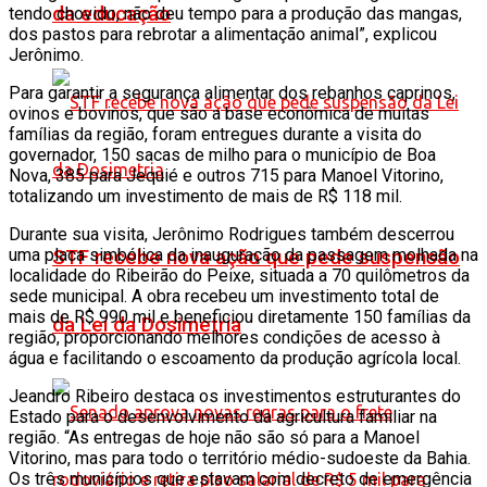
da educação
tendo chovido, não deu tempo para a produção das mangas,
dos pastos para rebrotar a alimentação animal”, explicou
Jerônimo.
Para garantir a segurança alimentar dos rebanhos caprinos,
ovinos e bovinos, que são a base econômica de muitas
famílias da região, foram entregues durante a visita do
governador, 150 sacas de milho para o município de Boa
Nova, 385 para Jequié e outros 715 para Manoel Vitorino,
totalizando um investimento de mais de R$ 118 mil.
Durante sua visita, Jerônimo Rodrigues também descerrou
uma placa simbólica da inauguração da passagem molhada na
STF recebe nova ação que pede suspensão
localidade do Ribeirão do Peixe, situada a 70 quilômetros da
sede municipal. A obra recebeu um investimento total de
mais de R$ 990 mil e beneficiou diretamente 150 famílias da
da Lei da Dosimetria
região, proporcionando melhores condições de acesso à
água e facilitando o escoamento da produção agrícola local.
Jeandro Ribeiro destaca os investimentos estruturantes do
Estado para o desenvolvimento da agricultura familiar na
região. “As entregas de hoje não são só para a Manoel
Vitorino, mas para todo o território médio-sudoeste da Bahia.
Os três municípios que estavam com decreto de emergência