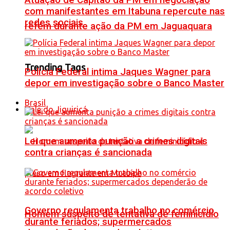
Atuação de Capitão da PM em negociação
com manifestantes em Itabuna repercute nas
redes sociais
refém durante ação da PM em Jaguaquara
Trending Tags
Polícia Federal intima Jaques Wagner para
depor em investigação sobre o Banco Master
Brasil
Vale do Jiquiriçá
Lei que aumenta punição a crimes digitais
contra crianças é sancionada
Governo regulamenta trabalho no comércio
Homem suspeito de tentativa de feminicídio
durante feriados; supermercados