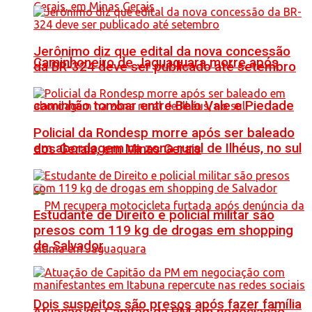
Jerônimo diz que edital da nova concessão
Caminhoneiro de Jaguaquara morre após
da BR-324 deve ser publicado até setembro
caminhão tombar entre Belo Vale e Piedade
Policial da Rondesp morre após ser baleado
em abordagem na zona rural de Ilhéus, no sul
dos Gerais, em Minas Gerais
Estudante de Direito e policial militar são
presos com 119 kg de drogas em shopping
de Salvador
Dois suspeitos são presos após fazer família