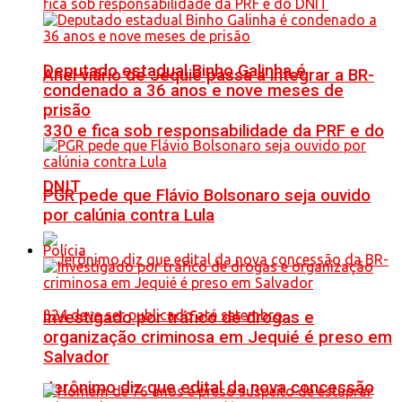
Deputado estadual Binho Galinha é
Anel viário de Jequié passa a integrar a BR-
condenado a 36 anos e nove meses de
prisão
330 e fica sob responsabilidade da PRF e do
DNIT
PGR pede que Flávio Bolsonaro seja ouvido
por calúnia contra Lula
Polícia
Investigado por tráfico de drogas e
organização criminosa em Jequié é preso em
Salvador
Jerônimo diz que edital da nova concessão