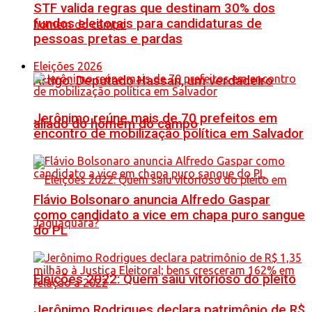
STF valida regras que destinam 30% dos
fundos eleitorais para candidaturas de
pessoas pretas e pardas
Eleições 2026
Artigo: Deputado Hassan, um verdadeiro
Jerônimo reúne mais de 70 prefeitos em
aliado do homem do campo
encontro de mobilização política em Salvador
Flávio Bolsonaro anuncia Alfredo Gaspar
como candidato a vice em chapa puro sangue
do PL
Eleições 2022: Quem saiu vitorioso do pleito
Jerônimo Rodrigues declara patrimônio de R$