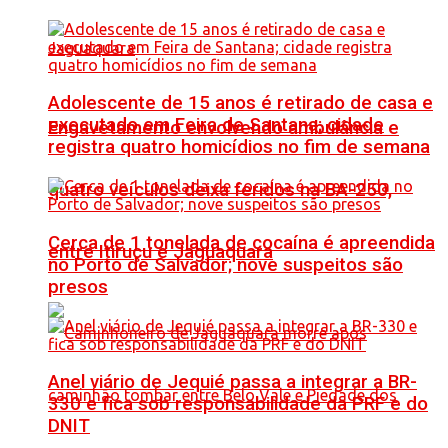
Adolescente de 15 anos é retirado de casa e
executado em Feira de Santana; cidade
Engavetamento envolvendo ambulância e
registra quatro homicídios no fim de semana
quatro veículos deixa feridos na BA-250,
Cerca de 1 tonelada de cocaína é apreendida
entre Itiruçu e Jaguaquara
no Porto de Salvador; nove suspeitos são
presos
Anel viário de Jequié passa a integrar a BR-
330 e fica sob responsabilidade da PRF e do
DNIT