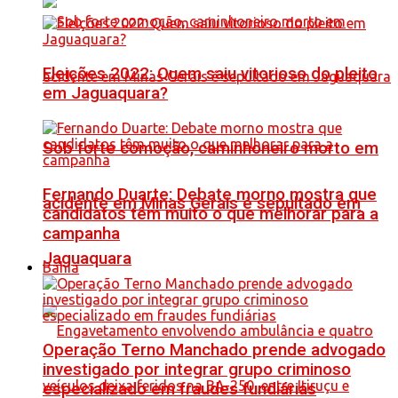
Eleições 2022: Quem saiu vitorioso do pleito
em Jaguaquara?
Sob forte comoção, caminhoneiro morto em
Fernando Duarte: Debate morno mostra que
acidente em Minas Gerais é sepultado em
candidatos têm muito o que melhorar para a
campanha
Jaguaquara
Bahia
Operação Terno Manchado prende advogado
investigado por integrar grupo criminoso
especializado em fraudes fundiárias