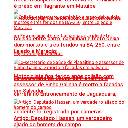
é preso em flagrante em Mutuípe
Colisão entre carro, caminhão e moto deixa
dois mortos e três feridos na BA-250, entre
Lajedo e Maracás
Motociclista fica ferido após colisão com
Ex-secretário de Saúde de Planaltino e
assessor de Binho Galinha é morto a facadas
em Salvador
carreta no Entroncamento de Jaguaquara;
acidente foi registrado por câmeras
Artigo: Deputado Hassan, um verdadeiro
aliado do homem do campo