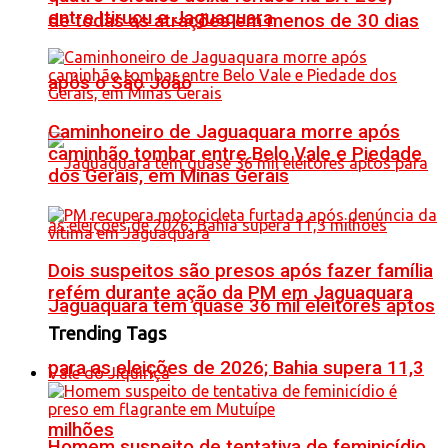
entre Itiruçu e Jaguaquara
de todas as atrações em menos de 30 dias
após o São João
Caminhoneiro de Jaguaquara morre após
caminhão tombar entre Belo Vale e Piedade
dos Gerais, em Minas Gerais
Dois suspeitos são presos após fazer família
refém durante ação da PM em Jaguaquara
Jaguaquara tem quase 36 mil eleitores aptos
Trending Tags
para as eleições de 2026; Bahia supera 11,3
Vale do Jiquiriçá
milhões
Homem suspeito de tentativa de feminicídio