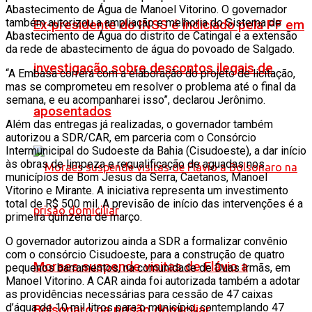
Abastecimento de Água de Manoel Vitorino. O governador
também autorizou a ampliação e melhoria do Sistema de
Ex-presidente do INSS é indiciado pela PF em
Abastecimento de Água do distrito de Catingal e a extensão
da rede de abastecimento de água do povoado de Salgado.
investigação sobre descontos ilegais de
“A Embasa correrá com a elaboração do projeto de licitação,
mas se comprometeu em resolver o problema até o final da
semana, e eu acompanharei isso”, declarou Jerônimo.
aposentados
Além das entregas já realizadas, o governador também
autorizou a SDR/CAR, em parceria com o Consórcio
Intermunicipal do Sudoeste da Bahia (Cisudoeste), a dar início
às obras de limpeza e requalificação de aguadas nos
municípios de Bom Jesus da Serra, Caetanos, Manoel
Vitorino e Mirante. A iniciativa representa um investimento
total de R$ 500 mil. A previsão de início das intervenções é a
primeira quinzena de março.
O governador autorizou ainda a SDR a formalizar convênio
com o consórcio Cisudoeste, para a construção de quatro
Moraes suspende visitas de Flávio a
pequenos barramentos, na comunidade de Duas Irmãs, em
Manoel Vitorino. A CAR ainda foi autorizada também a adotar
as providências necessárias para cessão de 47 caixas
d’água de 10 mil litros para o município, contemplando 47
Bolsonaro na prisão domiciliar