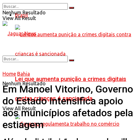
Nenhum Resultado
Brasil
View All Result
Home
Bahia
Lei que aumenta punição a crimes digitais
Nenhum Resultado
Em Manoel Vitorino, Governo
contra crianças é sancionada
do Estado intensifica apoio
View All Result
aos municípios afetados pela
estiagem