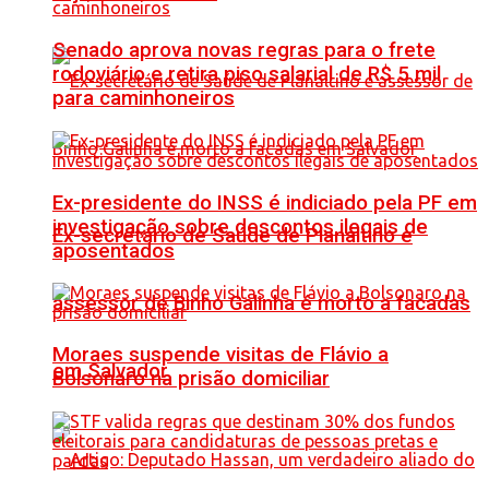
Senado aprova novas regras para o frete
rodoviário e retira piso salarial de R$ 5 mil
para caminhoneiros
Ex-presidente do INSS é indiciado pela PF em
investigação sobre descontos ilegais de
Ex-secretário de Saúde de Planaltino e
aposentados
assessor de Binho Galinha é morto a facadas
Moraes suspende visitas de Flávio a
em Salvador
Bolsonaro na prisão domiciliar