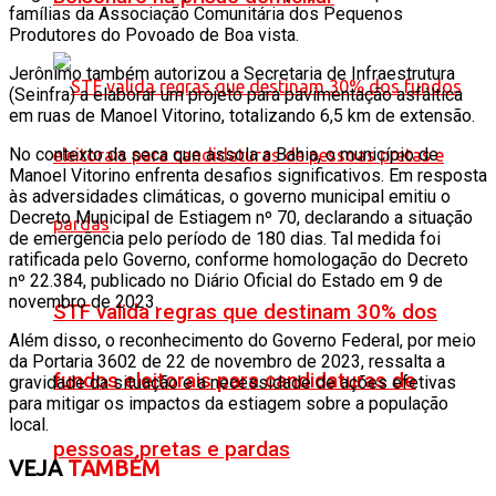
famílias da Associação Comunitária dos Pequenos
Produtores do Povoado de Boa vista.
Jerônimo também autorizou a Secretaria de Infraestrutura
(Seinfra) a elaborar um projeto para pavimentação asfáltica
em ruas de Manoel Vitorino, totalizando 6,5 km de extensão.
No contexto da seca que assola a Bahia, o município de
Manoel Vitorino enfrenta desafios significativos. Em resposta
às adversidades climáticas, o governo municipal emitiu o
Decreto Municipal de Estiagem nº 70, declarando a situação
de emergência pelo período de 180 dias. Tal medida foi
ratificada pelo Governo, conforme homologação do Decreto
nº 22.384, publicado no Diário Oficial do Estado em 9 de
novembro de 2023.
STF valida regras que destinam 30% dos
Além disso, o reconhecimento do Governo Federal, por meio
da Portaria 3602 de 22 de novembro de 2023, ressalta a
fundos eleitorais para candidaturas de
gravidade da situação e a necessidade de ações efetivas
para mitigar os impactos da estiagem sobre a população
local.
pessoas pretas e pardas
VEJA
TAMBÉM