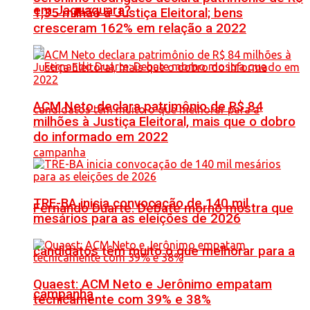
em Jaguaquara?
1,35 milhão à Justiça Eleitoral; bens
cresceram 162% em relação a 2022
ACM Neto declara patrimônio de R$ 84
milhões à Justiça Eleitoral, mais que o dobro
do informado em 2022
TRE-BA inicia convocação de 140 mil
Fernando Duarte: Debate morno mostra que
mesários para as eleições de 2026
candidatos têm muito o que melhorar para a
Quaest: ACM Neto e Jerônimo empatam
campanha
tecnicamente com 39% e 38%