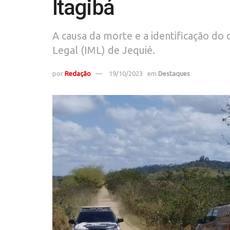
Itagibá
A causa da morte e a identificação do 
Legal (IML) de Jequié.
por
Redação
19/10/2023
em
Destaques