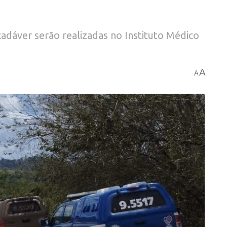
cadáver serão realizadas no Instituto Médico
A
A