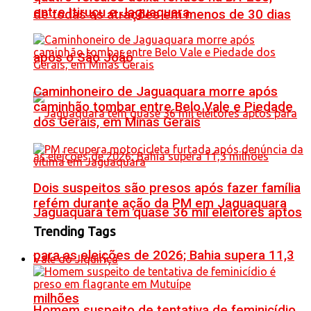
entre Itiruçu e Jaguaquara
de todas as atrações em menos de 30 dias
após o São João
Caminhoneiro de Jaguaquara morre após
caminhão tombar entre Belo Vale e Piedade
dos Gerais, em Minas Gerais
Dois suspeitos são presos após fazer família
refém durante ação da PM em Jaguaquara
Jaguaquara tem quase 36 mil eleitores aptos
Trending Tags
para as eleições de 2026; Bahia supera 11,3
Vale do Jiquiriçá
milhões
Homem suspeito de tentativa de feminicídio