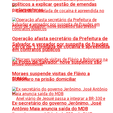
políticos a explicar gestão de emendas
parlamentares
Operação afasta secretário da Prefeitura de
Salvador e vereador por suspeita de fraudes
Cerca de 1 tonelada de cocaína é apreendida
em contratos públicos
no Porto de Salvador; nove suspeitos são
Moraes suspende visitas de Flávio a
presos
Bolsonaro na prisão domiciliar
Ex-secretário do governo Jerônimo, José
Antônio Maia anuncia saída do MDB