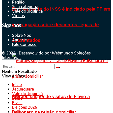
Região
Sem categoria
Ex-presidente do INSS é indiciado pela PF em
Vale do Jiquiriçá
Videos
investigação sobre descontos ilegais de
Siga-nos
Sobre Nós
aposentados
Anuncie
Fale Conosco
© 2022 - Desenvolvido por
Webmundo Soluções
Interativas
Nenhum Resultado
View All Result
Início
Jaguaquara
Vale do Jiquiriçá
Moraes suspende visitas de Flávio a
Bahia
Brasil
Eleições 2026
Política
Bolsonaro na prisão domiciliar