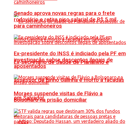
Senado aprova novas regras para o frete
rodoviário e retira piso salarial de R$ 5 mil
para caminhoneiros
Ex-presidente do INSS é indiciado pela PF em
investigação sobre descontos ilegais de
Ex-secretário de Saúde de Planaltino e
aposentados
assessor de Binho Galinha é morto a facadas
Moraes suspende visitas de Flávio a
em Salvador
Bolsonaro na prisão domiciliar