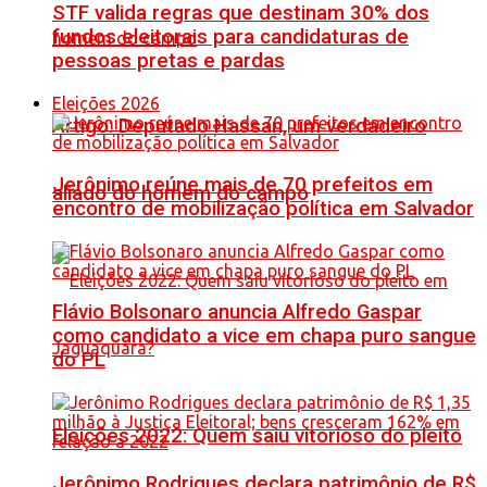
STF valida regras que destinam 30% dos
fundos eleitorais para candidaturas de
pessoas pretas e pardas
Eleições 2026
Artigo: Deputado Hassan, um verdadeiro
Jerônimo reúne mais de 70 prefeitos em
aliado do homem do campo
encontro de mobilização política em Salvador
Flávio Bolsonaro anuncia Alfredo Gaspar
como candidato a vice em chapa puro sangue
do PL
Eleições 2022: Quem saiu vitorioso do pleito
Jerônimo Rodrigues declara patrimônio de R$