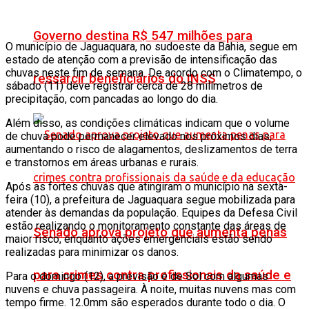
Governo destina R$ 547 milhões para
O município de Jaguaquara, no sudoeste da Bahia, segue em
estado de atenção com a previsão de intensificação das
chuvas neste fim de semana. De acordo com o Climatempo, o
ressarcir beneficiários do INSS
sábado (11) deve registrar cerca de 28 milímetros de
precipitação, com pancadas ao longo do dia.
Além disso, as condições climáticas indicam que o volume
de chuva pode permanecer elevado nos próximos dias,
aumentando o risco de alagamentos, deslizamentos de terra
e transtornos em áreas urbanas e rurais.
Após as fortes chuvas que atingiram o município na sexta-
feira (10), a prefeitura de Jaguaquara segue mobilizada para
atender às demandas da população. Equipes da Defesa Civil
estão realizando o monitoramento constante das áreas de
Senado aprova projeto que aumenta penas
maior risco, enquanto ações emergenciais estão sendo
realizadas para minimizar os danos.
para crimes contra profissionais da saúde e
Para o domingo (12), a previsão é de Sol com algumas
nuvens e chuva passageira. À noite, muitas nuvens mas com
tempo firme. 12.0mm são esperados durante todo o dia. O