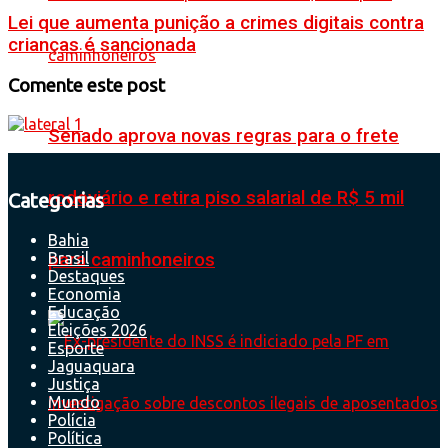
Lei que aumenta punição a crimes digitais contra
crianças é sancionada
Comente este post
Senado aprova novas regras para o frete
rodoviário e retira piso salarial de R$ 5 mil
Categorias
Bahia
Brasil
para caminhoneiros
Destaques
Economia
Educação
Eleições 2026
Esporte
Jaguaquara
Justiça
Mundo
Polícia
Política