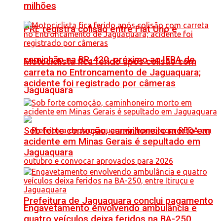
milhões
PRF registra colisão entre Fiat Uno e
caminhão na BR-420, próximo ao IFBA de
Motociclista fica ferido após colisão com
carreta no Entroncamento de Jaguaquara;
acidente foi registrado por câmeras
Jaguaquara
Sob forte comoção, caminhoneiro morto em
acidente em Minas Gerais é sepultado em
Jaguaquara
Prefeitura de Jaguaquara conclui pagamento
Engavetamento envolvendo ambulância e
quatro veículos deixa feridos na BA-250,