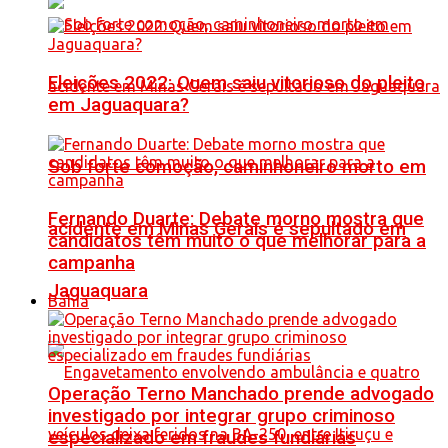
Eleições 2022: Quem saiu vitorioso do pleito
em Jaguaquara?
Sob forte comoção, caminhoneiro morto em
Fernando Duarte: Debate morno mostra que
acidente em Minas Gerais é sepultado em
candidatos têm muito o que melhorar para a
campanha
Jaguaquara
Bahia
Operação Terno Manchado prende advogado
investigado por integrar grupo criminoso
especializado em fraudes fundiárias