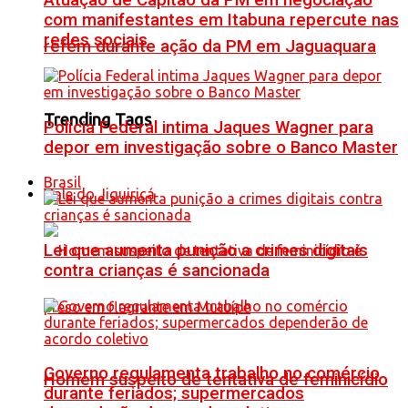
Atuação de Capitão da PM em negociação
com manifestantes em Itabuna repercute nas
redes sociais
refém durante ação da PM em Jaguaquara
Trending Tags
Polícia Federal intima Jaques Wagner para
depor em investigação sobre o Banco Master
Brasil
Vale do Jiquiriçá
Lei que aumenta punição a crimes digitais
contra crianças é sancionada
Governo regulamenta trabalho no comércio
Homem suspeito de tentativa de feminicídio
durante feriados; supermercados