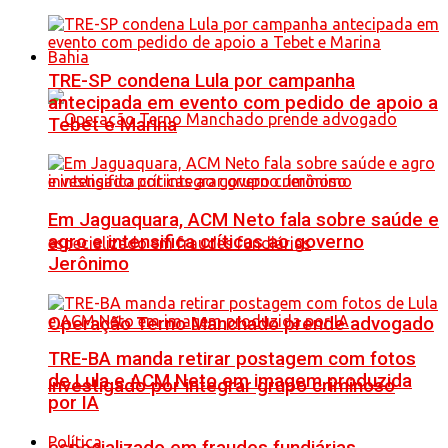
Bahia
TRE-SP condena Lula por campanha
antecipada em evento com pedido de apoio a
Tebet e Marina
Em Jaguaquara, ACM Neto fala sobre saúde e
agro e intensifica críticas ao governo
Jerônimo
Operação Terno Manchado prende advogado
TRE-BA manda retirar postagem com fotos
de Lula e ACM Neto em imagem produzida
investigado por integrar grupo criminoso
por IA
Política