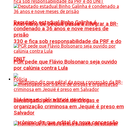
Deputado estadual Binho Galinha é
Anel viário de Jequié passa a integrar a BR-
condenado a 36 anos e nove meses de
prisão
330 e fica sob responsabilidade da PRF e do
DNIT
PGR pede que Flávio Bolsonaro seja ouvido
por calúnia contra Lula
Polícia
Investigado por tráfico de drogas e
organização criminosa em Jequié é preso em
Salvador
Jerônimo diz que edital da nova concessão