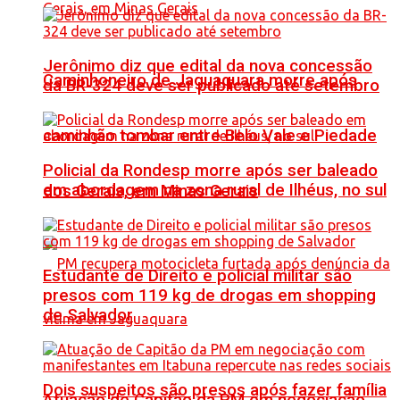
Jerônimo diz que edital da nova concessão
Caminhoneiro de Jaguaquara morre após
da BR-324 deve ser publicado até setembro
caminhão tombar entre Belo Vale e Piedade
Policial da Rondesp morre após ser baleado
em abordagem na zona rural de Ilhéus, no sul
dos Gerais, em Minas Gerais
Estudante de Direito e policial militar são
presos com 119 kg de drogas em shopping
de Salvador
Dois suspeitos são presos após fazer família