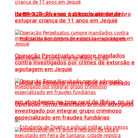
Homem de 76 anos é preso suspeito de
da BR-324 deve ser publicado até setembro
estuprar criança de 11 anos em Jequié
Operação Perpetuatus cumpre mandados
contra investigados por crimes de extorsão e
agiotagem em Jequié
Policial da Rondesp morre após ser baleado
em abordagem na zona rural de Ilhéus, no sul
Operação Terno Manchado prende advogado
investigado por integrar grupo criminoso
especializado em fraudes fundiárias