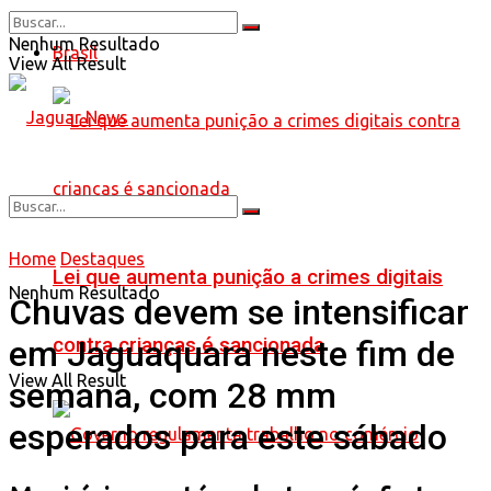
Nenhum Resultado
Brasil
View All Result
Home
Destaques
Lei que aumenta punição a crimes digitais
Nenhum Resultado
Chuvas devem se intensificar
contra crianças é sancionada
em Jaguaquara neste fim de
View All Result
semana, com 28 mm
esperados para este sábado