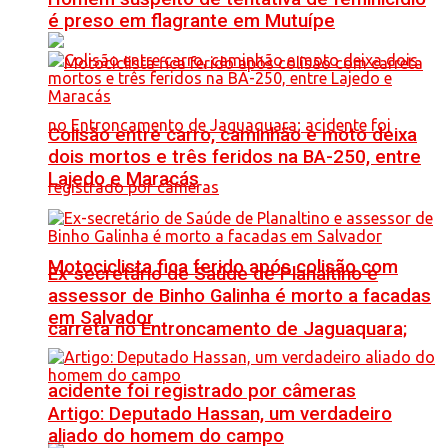
é preso em flagrante em Mutuípe
Colisão entre carro, caminhão e moto deixa
dois mortos e três feridos na BA-250, entre
Lajedo e Maracás
Motociclista fica ferido após colisão com
Ex-secretário de Saúde de Planaltino e
assessor de Binho Galinha é morto a facadas
em Salvador
carreta no Entroncamento de Jaguaquara;
acidente foi registrado por câmeras
Artigo: Deputado Hassan, um verdadeiro
aliado do homem do campo