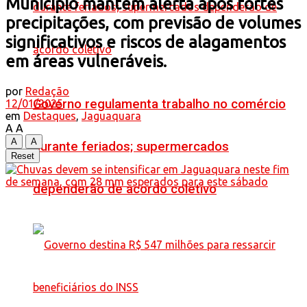
Município mantém alerta após fortes
precipitações, com previsão de volumes
significativos e riscos de alagamentos
em áreas vulneráveis.
por
Redação
Governo regulamenta trabalho no comércio
12/01/2025
em
Destaques
,
Jaguaquara
A
A
A
A
durante feriados; supermercados
Reset
dependerão de acordo coletivo