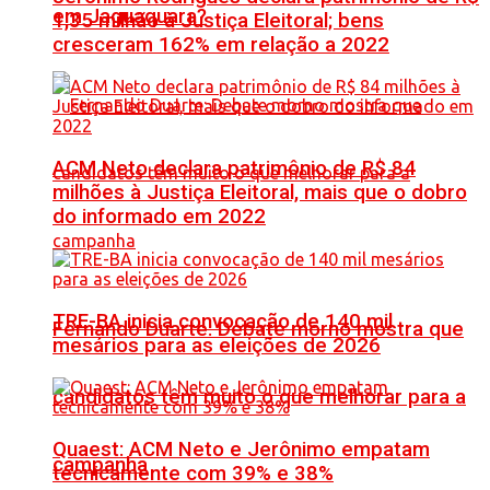
em Jaguaquara?
1,35 milhão à Justiça Eleitoral; bens
cresceram 162% em relação a 2022
ACM Neto declara patrimônio de R$ 84
milhões à Justiça Eleitoral, mais que o dobro
do informado em 2022
TRE-BA inicia convocação de 140 mil
Fernando Duarte: Debate morno mostra que
mesários para as eleições de 2026
candidatos têm muito o que melhorar para a
Quaest: ACM Neto e Jerônimo empatam
campanha
tecnicamente com 39% e 38%