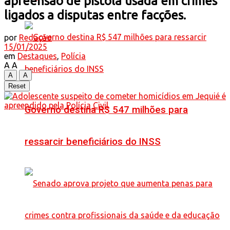
apreensão de pistola usada em crimes
ligados a disputas entre facções.
por
Redação
15/01/2025
em
Destaques
,
Polícia
A
A
A
A
Reset
Governo destina R$ 547 milhões para
ressarcir beneficiários do INSS