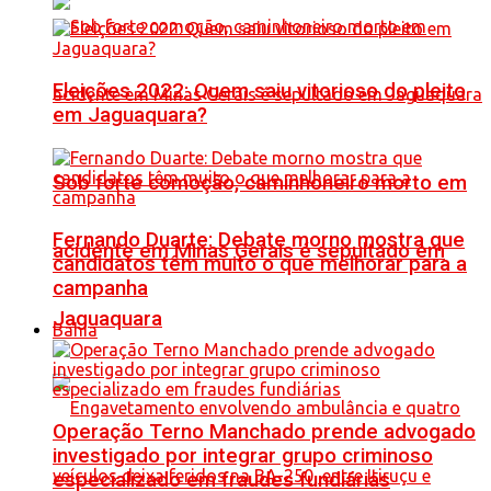
Eleições 2022: Quem saiu vitorioso do pleito
em Jaguaquara?
Sob forte comoção, caminhoneiro morto em
Fernando Duarte: Debate morno mostra que
acidente em Minas Gerais é sepultado em
candidatos têm muito o que melhorar para a
campanha
Jaguaquara
Bahia
Operação Terno Manchado prende advogado
investigado por integrar grupo criminoso
especializado em fraudes fundiárias