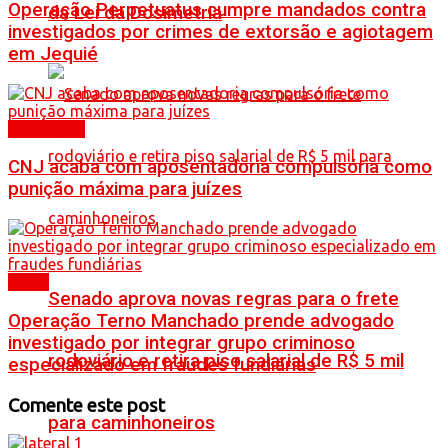
Operação Perpetuatus cumpre mandados contra
da Lei da Dosimetria
investigados por crimes de extorsão e agiotagem
em Jequié
Destaques
CNJ acaba com aposentadoria compulsória como
punição máxima para juízes
Bahia
Senado aprova novas regras para o frete
Operação Terno Manchado prende advogado
investigado por integrar grupo criminoso
rodoviário e retira piso salarial de R$ 5 mil
especializado em fraudes fundiárias
Comente este post
para caminhoneiros