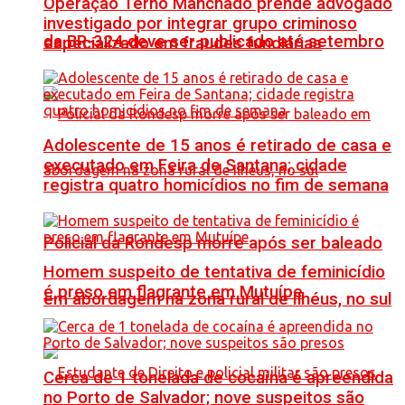
Operação Terno Manchado prende advogado
investigado por integrar grupo criminoso
da BR-324 deve ser publicado até setembro
especializado em fraudes fundiárias
Adolescente de 15 anos é retirado de casa e
executado em Feira de Santana; cidade
registra quatro homicídios no fim de semana
Policial da Rondesp morre após ser baleado
Homem suspeito de tentativa de feminicídio
é preso em flagrante em Mutuípe
em abordagem na zona rural de Ilhéus, no sul
Cerca de 1 tonelada de cocaína é apreendida
no Porto de Salvador; nove suspeitos são