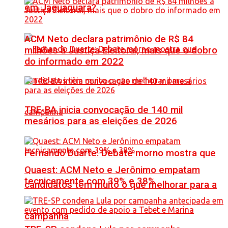
em Jaguaquara?
ACM Neto declara patrimônio de R$ 84
milhões à Justiça Eleitoral, mais que o dobro
do informado em 2022
TRE-BA inicia convocação de 140 mil
mesários para as eleições de 2026
Fernando Duarte: Debate morno mostra que
Quaest: ACM Neto e Jerônimo empatam
tecnicamente com 39% e 38%
candidatos têm muito o que melhorar para a
campanha