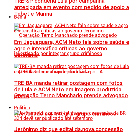
TRE-SP condena Lula por campanha
antecipada em evento com pedido de apoio a
Tebet e Marina
Bahia
Em Jaguaquara, ACM Neto fala sobre saúde e
agro e intensifica críticas ao governo
Jerônimo
TRE-BA manda retirar postagem com fotos
de Lula e ACM Neto em imagem produzida
Operação Terno Manchado prende advogado
por IA
Política
investigado por integrar grupo criminoso
Jerônimo diz que edital da nova concessão