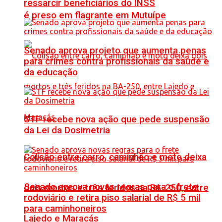
ressarcir beneficiários do INSS
é preso em flagrante em Mutuípe
Senado aprova projeto que aumenta penas
para crimes contra profissionais da saúde e
da educação
STF recebe nova ação que pede suspensão
da Lei da Dosimetria
Colisão entre carro, caminhão e moto deixa
Senado aprova novas regras para o frete
dois mortos e três feridos na BA-250, entre
rodoviário e retira piso salarial de R$ 5 mil
para caminhoneiros
Lajedo e Maracás