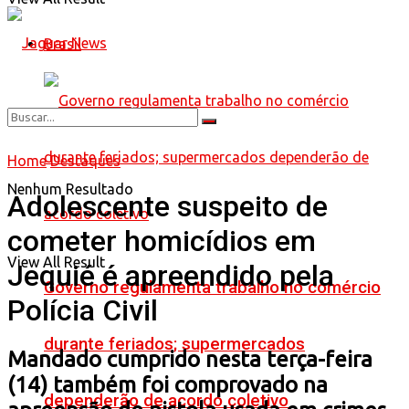
Brasil
Home
Destaques
Nenhum Resultado
Adolescente suspeito de
cometer homicídios em
View All Result
Jequié é apreendido pela
Governo regulamenta trabalho no comércio
Polícia Civil
durante feriados; supermercados
Mandado cumprido nesta terça-feira
(14) também foi comprovado na
dependerão de acordo coletivo