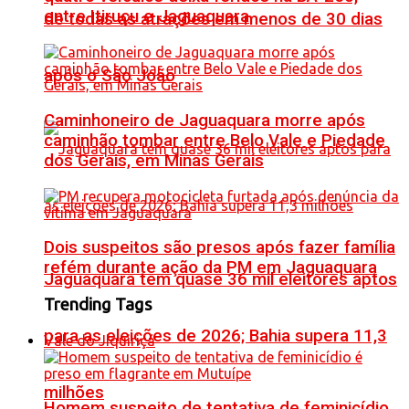
entre Itiruçu e Jaguaquara
de todas as atrações em menos de 30 dias
após o São João
Caminhoneiro de Jaguaquara morre após
caminhão tombar entre Belo Vale e Piedade
dos Gerais, em Minas Gerais
Dois suspeitos são presos após fazer família
refém durante ação da PM em Jaguaquara
Jaguaquara tem quase 36 mil eleitores aptos
Trending Tags
para as eleições de 2026; Bahia supera 11,3
Vale do Jiquiriçá
milhões
Homem suspeito de tentativa de feminicídio