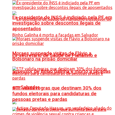
Ex-presidente do INSS é indiciado pela PF em
investigação sobre descontos ilegais de
aposentados
Moraes suspende visitas de Flávio a
Ex-secretário de Saúde de Planaltino e
Bolsonaro na prisão domiciliar
assessor de Binho Galinha é morto a facadas
em Salvador
STF valida regras que destinam 30% dos
fundos eleitorais para candidaturas de
pessoas pretas e pardas