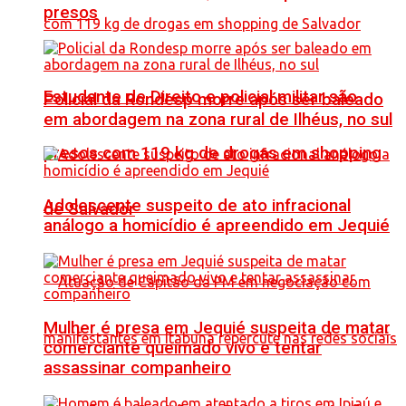
presos
Estudante de Direito e policial militar são
Policial da Rondesp morre após ser baleado
em abordagem na zona rural de Ilhéus, no sul
presos com 119 kg de drogas em shopping
Adolescente suspeito de ato infracional
de Salvador
análogo a homicídio é apreendido em Jequié
Mulher é presa em Jequié suspeita de matar
comerciante queimado vivo e tentar
assassinar companheiro