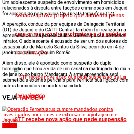
Um adolescente suspeito de envolvimento em homicídios
relacionados à disputa entre facções criminosas em Jequié
foi apreendido pela Polícia Civil nesta terça-feira (14).
Senado aprova projeto que aumenta penas
A operação, conduzida por equipes da Delegacia Territorial
(DT) de Jequié e do CATTI Central, também foi realizada na
para crimes contra profissionais da saúde e
apreensão de uma pistola calibre .380 em posse do menor
infrator. O
adolescente é acusado de ser um dos autores do
assassinato de Marcelo Santos da Silva, ocorrido em 4 de
da educação
janeiro no bairro Joaquim Romão.
Além disso, ele é apontado como suspeito do duplo
homicídio que tirou a vida de um casal na madrugada do dia 5
de janeiro, no bairro Mandacaru.
A arma apreendida será
submetida a exames periciais para verificar sua ligação com
outros homicídios ocorridos na cidade.
VEJA
TAMBÉM
STF recebe nova ação que pede suspensão
Polícia