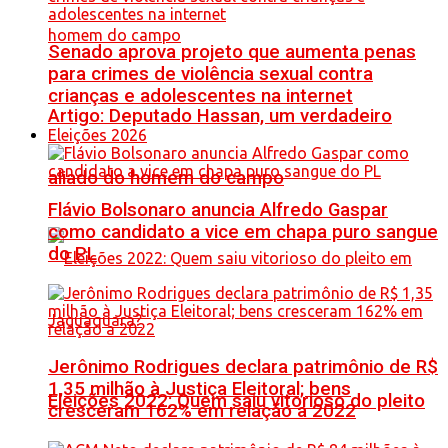
Senado aprova projeto que aumenta penas
para crimes de violência sexual contra
crianças e adolescentes na internet
Artigo: Deputado Hassan, um verdadeiro
Eleições 2026
aliado do homem do campo
Flávio Bolsonaro anuncia Alfredo Gaspar
como candidato a vice em chapa puro sangue
do PL
Jerônimo Rodrigues declara patrimônio de R$
1,35 milhão à Justiça Eleitoral; bens
Eleições 2022: Quem saiu vitorioso do pleito
cresceram 162% em relação a 2022