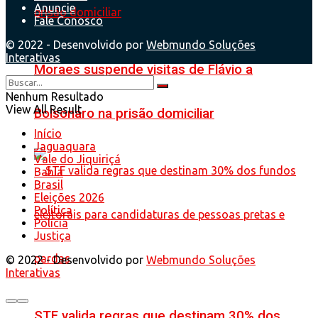
Anuncie
Fale Conosco
© 2022 - Desenvolvido por
Webmundo Soluções
Interativas
Moraes suspende visitas de Flávio a
Nenhum Resultado
View All Result
Bolsonaro na prisão domiciliar
Início
Jaguaquara
Vale do Jiquiriçá
Bahia
Brasil
Eleições 2026
Política
Polícia
Justiça
© 2022 - Desenvolvido por
Webmundo Soluções
Interativas
STF valida regras que destinam 30% dos