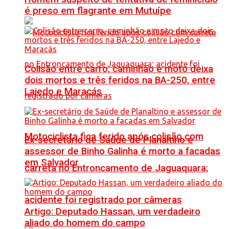
é preso em flagrante em Mutuípe
Colisão entre carro, caminhão e moto deixa
dois mortos e três feridos na BA-250, entre
Lajedo e Maracás
Motociclista fica ferido após colisão com
Ex-secretário de Saúde de Planaltino e
assessor de Binho Galinha é morto a facadas
em Salvador
carreta no Entroncamento de Jaguaquara;
acidente foi registrado por câmeras
Artigo: Deputado Hassan, um verdadeiro
aliado do homem do campo