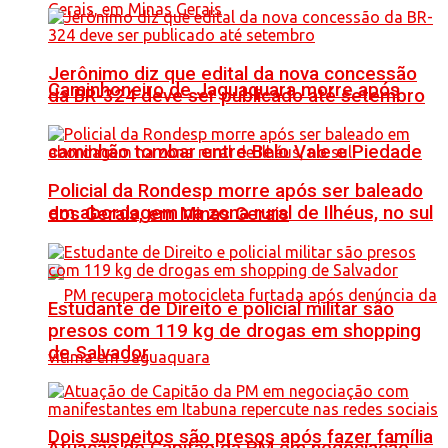
Jerônimo diz que edital da nova concessão
Caminhoneiro de Jaguaquara morre após
da BR-324 deve ser publicado até setembro
caminhão tombar entre Belo Vale e Piedade
Policial da Rondesp morre após ser baleado
em abordagem na zona rural de Ilhéus, no sul
dos Gerais, em Minas Gerais
Estudante de Direito e policial militar são
presos com 119 kg de drogas em shopping
de Salvador
Dois suspeitos são presos após fazer família