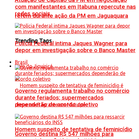
Atuação de Capitão da PM em negociação
com manifestantes em Itabuna repercute nas
redes sociais
refém durante ação da PM em Jaguaquara
Trending Tags
Polícia Federal intima Jaques Wagner para
depor em investigação sobre o Banco Master
Brasil
Vale do Jiquiriçá
Governo regulamenta trabalho no comércio
durante feriados; supermercados
dependerão de acordo coletivo
Homem suspeito de tentativa de feminicídio
Governo destina R$ 547 milhões para