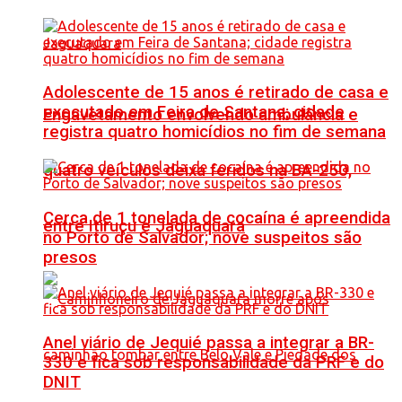
Adolescente de 15 anos é retirado de casa e
executado em Feira de Santana; cidade
Engavetamento envolvendo ambulância e
registra quatro homicídios no fim de semana
quatro veículos deixa feridos na BA-250,
Cerca de 1 tonelada de cocaína é apreendida
entre Itiruçu e Jaguaquara
no Porto de Salvador; nove suspeitos são
presos
Anel viário de Jequié passa a integrar a BR-
330 e fica sob responsabilidade da PRF e do
DNIT