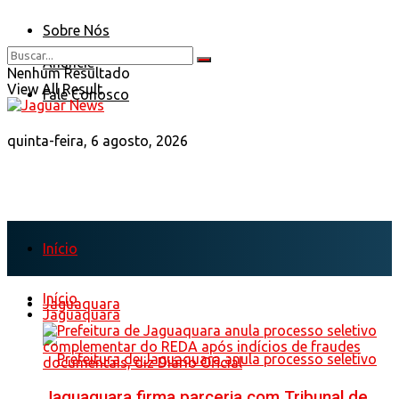
Sobre Nós
Anuncie
Nenhum Resultado
View All Result
Fale Conosco
quinta-feira, 6 agosto, 2026
Início
Início
Jaguaquara
Jaguaquara
Jaguaquara firma parceria com Tribunal de