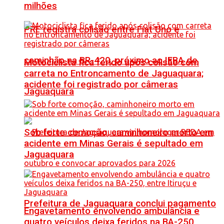
milhões
PRF registra colisão entre Fiat Uno e
caminhão na BR-420, próximo ao IFBA de
Motociclista fica ferido após colisão com
carreta no Entroncamento de Jaguaquara;
acidente foi registrado por câmeras
Jaguaquara
Sob forte comoção, caminhoneiro morto em
acidente em Minas Gerais é sepultado em
Jaguaquara
Prefeitura de Jaguaquara conclui pagamento
Engavetamento envolvendo ambulância e
quatro veículos deixa feridos na BA-250,