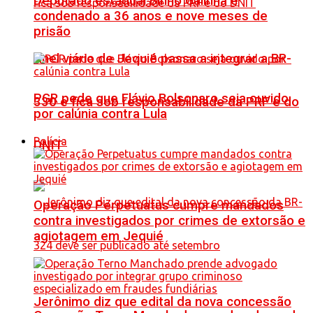
Deputado estadual Binho Galinha é
condenado a 36 anos e nove meses de
prisão
Anel viário de Jequié passa a integrar a BR-
PGR pede que Flávio Bolsonaro seja ouvido
330 e fica sob responsabilidade da PRF e do
por calúnia contra Lula
Polícia
DNIT
Operação Perpetuatus cumpre mandados
contra investigados por crimes de extorsão e
agiotagem em Jequié
Jerônimo diz que edital da nova concessão