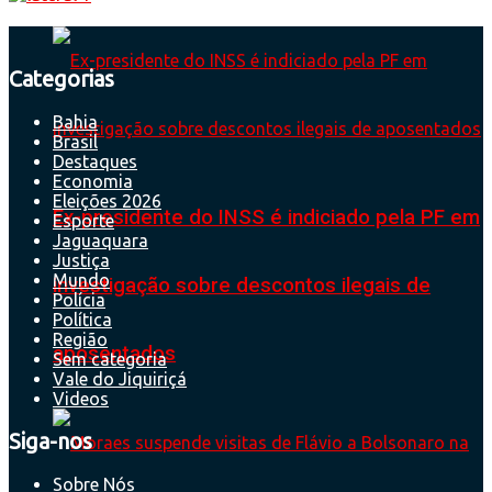
Categorias
Bahia
Brasil
Destaques
Economia
Eleições 2026
Ex-presidente do INSS é indiciado pela PF em
Esporte
Jaguaquara
Justiça
Mundo
investigação sobre descontos ilegais de
Polícia
Política
Região
aposentados
Sem categoria
Vale do Jiquiriçá
Videos
Siga-nos
Sobre Nós