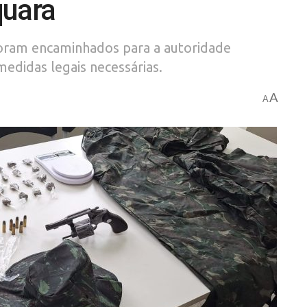
uara
foram encaminhados para a autoridade
edidas legais necessárias.
A
A