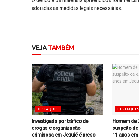
O detido e os materiais apreendidos foram enca
adotadas as medidas legais necessárias.
VEJA
TAMBÉM
DESTAQUES
DESTAQUE
Investigado por tráfico de
Homem de 7
drogas e organização
suspeito de
criminosa em Jequié é preso
11 anos em