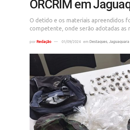
ORCRIM em Jaguaq
O detido e os materiais apreendidos 
competente, onde serão adotadas as m
por
Redação
01/09/2024
em
Destaques
,
Jaguaquara