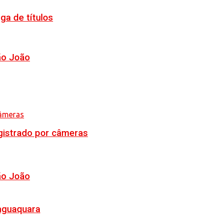
ga de títulos
ão João
egistrado por câmeras
ão João
Jaguaquara