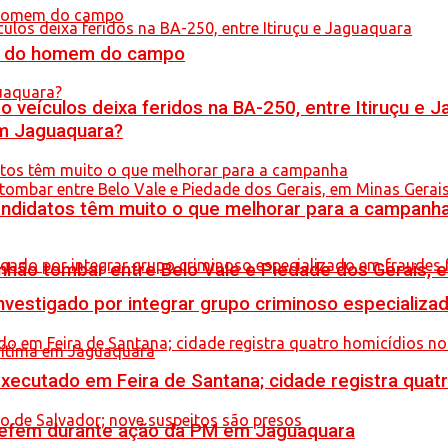
do do homem do campo
veículos deixa feridos na BA-250, entre Itiruçu e 
em Jaguaquara?
ndidatos têm muito o que melhorar para a campanh
hão tombar entre Belo Vale e Piedade dos Gerais, 
stigado por integrar grupo criminoso especializad
executado em Feira de Santana; cidade registra quat
a refém durante ação da PM em Jaguaquara