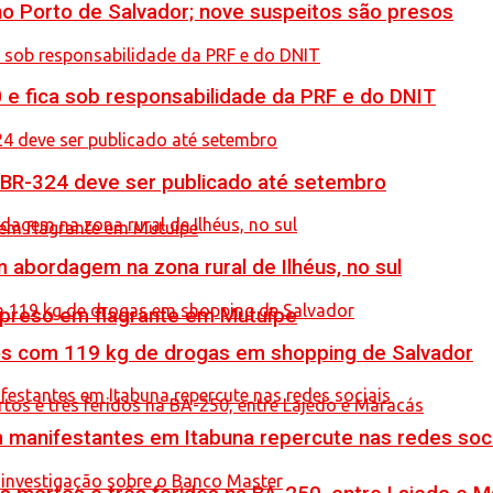
no Porto de Salvador; nove suspeitos são presos
0 e fica sob responsabilidade da PRF e do DNIT
 BR-324 deve ser publicado até setembro
 abordagem na zona rural de Ilhéus, no sul
 preso em flagrante em Mutuípe
resos com 119 kg de drogas em shopping de Salvador
manifestantes em Itabuna repercute nas redes soci