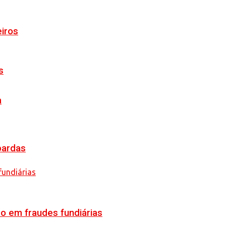
eiros
s
a
pardas
o em fraudes fundiárias