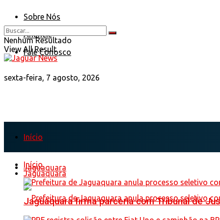
Sobre Nós
Anuncie
Nenhum Resultado
View All Result
Fale Conosco
sexta-feira, 7 agosto, 2026
Início
Início
Jaguaquara
Jaguaquara
Jaguaquara firma parceria com Tribunal de Just