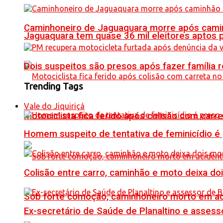
Caminhoneiro de Jaguaquara morre após camin
Jaguaquara tem quase 36 mil eleitores aptos p
Dois suspeitos são presos após fazer famíli
Trending Tags
Vale do Jiquiriçá
Motociclista fica ferido após colisão com car
Homem suspeito de tentativa de feminicídio é
Colisão entre carro, caminhão e moto deixa do
Sob forte comoção, caminhoneiro morto em ac
Ex-secretário de Saúde de Planaltino e assess