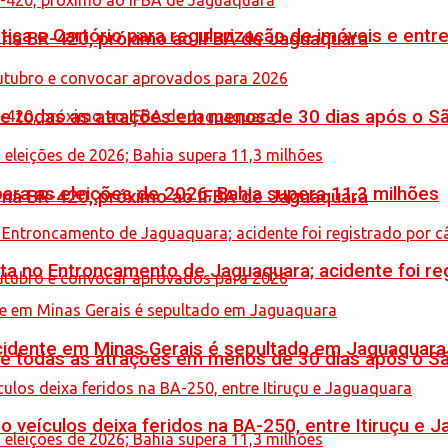
iça e Cartório para regularização de imóveis e entre
o na BR-420, próximo ao IFBA de Jaguaquara
de todas as atrações em menos de 30 dias após o S
ara as eleições de 2026; Bahia supera 11,3 milhões
o na BR-420, próximo ao IFBA de Jaguaquara
reta no Entroncamento de Jaguaquara; acidente foi r
idente em Minas Gerais é sepultado em Jaguaquara
de todas as atrações em menos de 30 dias após o S
veículos deixa feridos na BA-250, entre Itiruçu e 