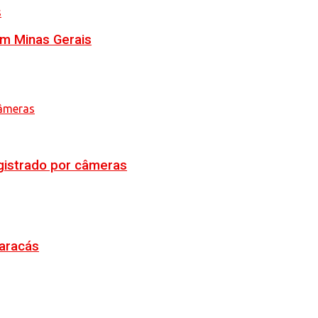
em Minas Gerais
egistrado por câmeras
Maracás