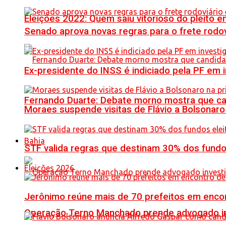
Eleições 2022: Quem saiu vitorioso do pleito 
Senado aprova novas regras para o frete rodoviá
Ex-presidente do INSS é indiciado pela PF em
Fernando Duarte: Debate morno mostra que ca
Moraes suspende visitas de Flávio a Bolsonaro 
Bahia
STF valida regras que destinam 30% dos fundo
Eleições 2026
Jerônimo reúne mais de 70 prefeitos em encon
Operação Terno Manchado prende advogado inve