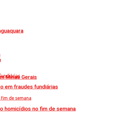
Jaguaquara
a
em Minas Gerais
o em fraudes fundiárias
ro homicídios no fim de semana