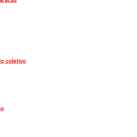
Maracás
o coletivo
ão