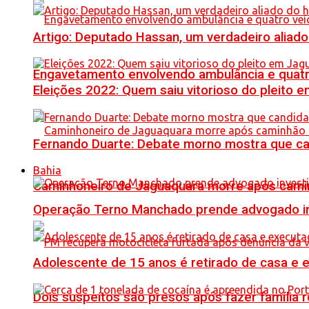
Artigo: Deputado Hassan, um verdadeiro alia
Engavetamento envolvendo ambulância e quatro 
Eleições 2022: Quem saiu vitorioso do pleito 
Fernando Duarte: Debate morno mostra que ca
Bahia
Caminhoneiro de Jaguaquara morre após camin
Operação Terno Manchado prende advogado inve
Adolescente de 15 anos é retirado de casa e 
Dois suspeitos são presos após fazer famíli