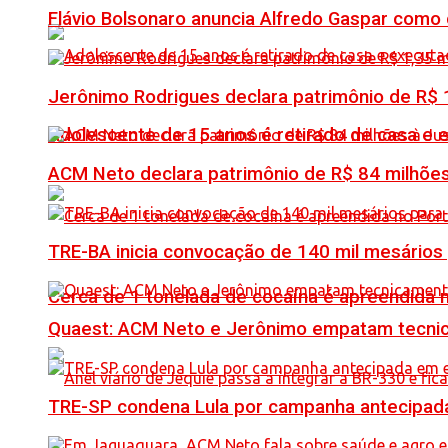
Flávio Bolsonaro anuncia Alfredo Gaspar como
Jerônimo Rodrigues declara patrimônio de R$ 1
Adolescente de 15 anos é retirado de casa e 
ACM Neto declara patrimônio de R$ 84 milhões
TRE-BA inicia convocação de 140 mil mesários
Cerca de 1 tonelada de cocaína é apreendida 
Quaest: ACM Neto e Jerônimo empatam tecn
TRE-SP condena Lula por campanha antecipada