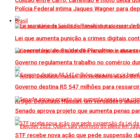
Colisão entre carro, caminhão e moto deixa do
Polícia Federal intima Jaques Wagner para de
Brasil
Lei que aumenta punição a crimes digitais con
Ex-secretário de Saúde de Planaltino e assess
Governo regulamenta trabalho no comércio du
Governo destina R$ 547 milhões para ressarcir
Artigo: Deputado Hassan, um verdadeiro alia
Senado aprova projeto que aumenta penas para
STF recebe nova ação que pede suspensão da 