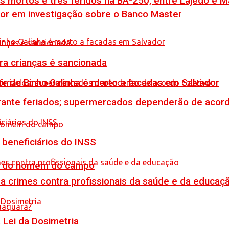
is mortos e três feridos na BA-250, entre Lajedo e 
por em investigação sobre o Banco Master
tra crianças é sancionada
or de Binho Galinha é morto a facadas em Salvador
rante feriados; supermercados dependerão de acord
 beneficiários do INSS
do do homem do campo
 crimes contra profissionais da saúde e da educaç
Lei da Dosimetria