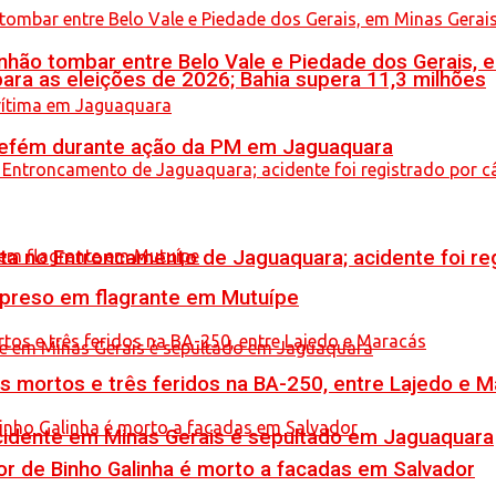
hão tombar entre Belo Vale e Piedade dos Gerais, 
ara as eleições de 2026; Bahia supera 11,3 milhões
a refém durante ação da PM em Jaguaquara
reta no Entroncamento de Jaguaquara; acidente foi r
 preso em flagrante em Mutuípe
is mortos e três feridos na BA-250, entre Lajedo e 
idente em Minas Gerais é sepultado em Jaguaquara
or de Binho Galinha é morto a facadas em Salvador