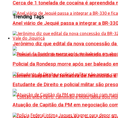
Cerca de 1 tonelada de cocaína é apreendida 
Trending Tags
Anel viário de Jequié passa a integrar a BR-33
Vale do Jiquiriçá
Jerônimo diz que edital da nova concessão da
Policial da Rondesp morre após ser baleado em
Homem suspeito de tentativa de feminicídio é
Estudante de Direito e policial militar são p
Atuação de Capitão da PM em negociação com 