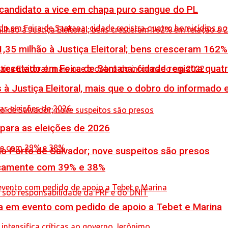
 candidato a vice em chapa puro sangue do PL
,35 milhão à Justiça Eleitoral; bens cresceram 162
executado em Feira de Santana; cidade registra quat
 à Justiça Eleitoral, mais que o dobro do informado
 para as eleições de 2026
no Porto de Salvador; nove suspeitos são presos
icamente com 39% e 38%
 em evento com pedido de apoio a Tebet e Marina