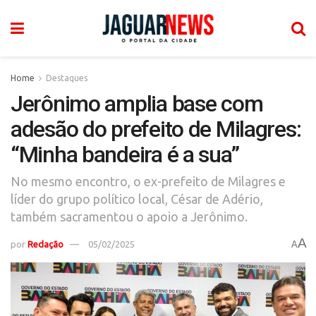
Home
Destaques
Jerônimo amplia base com
adesão do prefeito de Milagres:
“Minha bandeira é a sua”
No mesmo encontro, o ex-prefeito de Milagres e
líder do grupo político local, César de Adério,
também sacramentou o apoio a Jerônimo.
A
por
Redação
05/02/2025
A