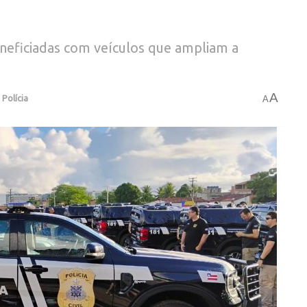
eneficiadas com veículos que ampliam a
A
,
Polícia
A