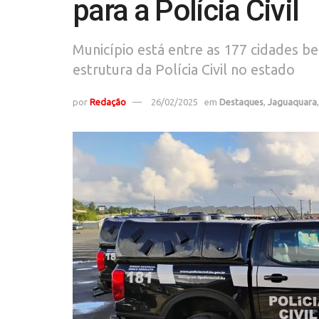
para a Polícia Civil
Município está entre as 177 cidades b
estrutura da Polícia Civil no estado
por
Redação
26/02/2025
em
Destaques
,
Jaguaquara