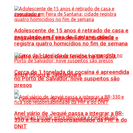
Adolescente de 15 anos é retirado de casa e
executado em Feira de Santana; cidade
Engavetamento envolvendo ambulância e
registra quatro homicídios no fim de semana
quatro veículos deixa feridos na BA-250,
Cerca de 1 tonelada de cocaína é apreendida
entre Itiruçu e Jaguaquara
no Porto de Salvador; nove suspeitos são
presos
Anel viário de Jequié passa a integrar a BR-
330 e fica sob responsabilidade da PRF e do
DNIT