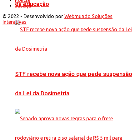
Polícia
da educação
Justiça
© 2022 - Desenvolvido por
Webmundo Soluções
Interativas
STF recebe nova ação que pede suspensão
da Lei da Dosimetria