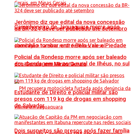
Jerônimo diz que edital da nova concessão
Caminhoneiro de Jaguaquara morre após
da BR-324 deve ser publicado até setembro
caminhão tombar entre Belo Vale e Piedade
Policial da Rondesp morre após ser baleado
em abordagem na zona rural de Ilhéus, no sul
dos Gerais, em Minas Gerais
Estudante de Direito e policial militar são
presos com 119 kg de drogas em shopping
de Salvador
Dois suspeitos são presos após fazer família