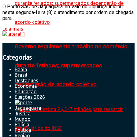
O Ponto SAC de Jaguaquara, no Vale do Jiquiriçá, iniciou
nesta segunda-feira (8) o atendimento por ordem de chegada
para ...
Leia mais
Governo regulamenta trabalho no comércio
Categorias
durante feriados; supermercados
Bahia
Brasil
Destaques
dependerão de acordo coletivo
Economia
Educação
Eleições 2026
Esporte
Jaguaquara
Justiça
Mundo
Polícia
Política
Região