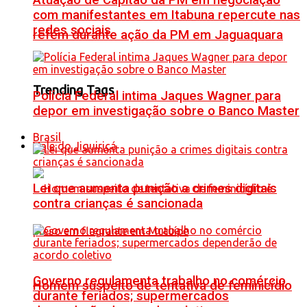
Atuação de Capitão da PM em negociação
com manifestantes em Itabuna repercute nas
redes sociais
refém durante ação da PM em Jaguaquara
Trending Tags
Polícia Federal intima Jaques Wagner para
depor em investigação sobre o Banco Master
Brasil
Vale do Jiquiriçá
Lei que aumenta punição a crimes digitais
contra crianças é sancionada
Governo regulamenta trabalho no comércio
Homem suspeito de tentativa de feminicídio
durante feriados; supermercados