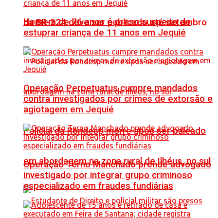
Homem de 76 anos é preso suspeito de
da BR-324 deve ser publicado até setembro
estuprar criança de 11 anos em Jequié
Operação Perpetuatus cumpre mandados
contra investigados por crimes de extorsão e
agiotagem em Jequié
Policial da Rondesp morre após ser baleado
em abordagem na zona rural de Ilhéus, no sul
Operação Terno Manchado prende advogado
investigado por integrar grupo criminoso
especializado em fraudes fundiárias