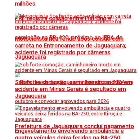
milhões
PRF registra colisão entre Fiat Uno e
caminhão na BR-420, próximo ao IFBA de
Motociclista fica ferido após colisão com
carreta no Entroncamento de Jaguaquara;
acidente foi registrado por câmeras
Jaguaquara
Sob forte comoção, caminhoneiro morto em
acidente em Minas Gerais é sepultado em
Jaguaquara
Prefeitura de Jaguaquara conclui pagamento
Engavetamento envolvendo ambulância e
quatro veículos deixa feridos na BA-250,