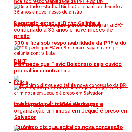
Deputado estadual Binho Galinha é
Anel viário de Jequié passa a integrar a BR-
condenado a 36 anos e nove meses de
prisão
330 e fica sob responsabilidade da PRF e do
DNIT
PGR pede que Flávio Bolsonaro seja ouvido
por calúnia contra Lula
Polícia
Investigado por tráfico de drogas e
organização criminosa em Jequié é preso em
Salvador
Jerônimo diz que edital da nova concessão