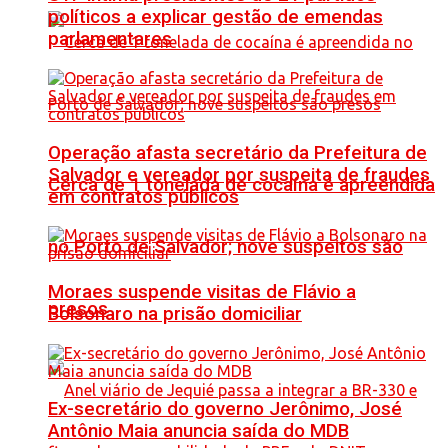
políticos a explicar gestão de emendas
parlamentares
Operação afasta secretário da Prefeitura de
Salvador e vereador por suspeita de fraudes
Cerca de 1 tonelada de cocaína é apreendida
em contratos públicos
no Porto de Salvador; nove suspeitos são
Moraes suspende visitas de Flávio a
presos
Bolsonaro na prisão domiciliar
Ex-secretário do governo Jerônimo, José
Antônio Maia anuncia saída do MDB