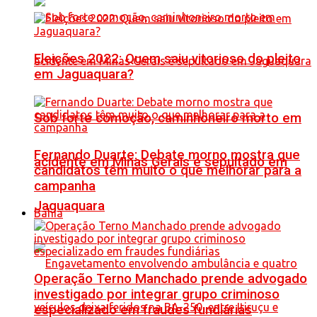
Eleições 2022: Quem saiu vitorioso do pleito
em Jaguaquara?
Sob forte comoção, caminhoneiro morto em
Fernando Duarte: Debate morno mostra que
acidente em Minas Gerais é sepultado em
candidatos têm muito o que melhorar para a
campanha
Jaguaquara
Bahia
Operação Terno Manchado prende advogado
investigado por integrar grupo criminoso
especializado em fraudes fundiárias