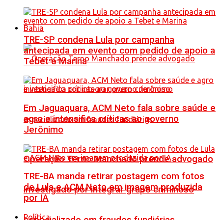
Bahia
TRE-SP condena Lula por campanha
antecipada em evento com pedido de apoio a
Tebet e Marina
Em Jaguaquara, ACM Neto fala sobre saúde e
agro e intensifica críticas ao governo
Jerônimo
Operação Terno Manchado prende advogado
TRE-BA manda retirar postagem com fotos
de Lula e ACM Neto em imagem produzida
investigado por integrar grupo criminoso
por IA
Política