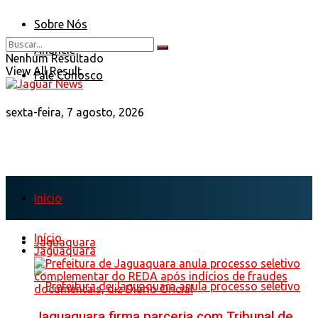
Sobre Nós
Anuncie
Nenhum Resultado
View All Result
Fale Conosco
sexta-feira, 7 agosto, 2026
Início
Início
Jaguaquara
Jaguaquara
Jaguaquara firma parceria com Tribunal de