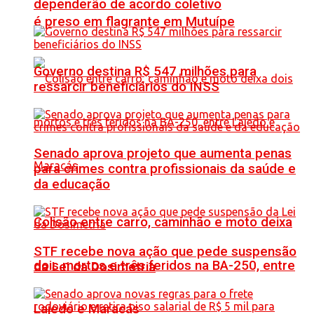
dependerão de acordo coletivo
é preso em flagrante em Mutuípe
Governo destina R$ 547 milhões para
ressarcir beneficiários do INSS
Senado aprova projeto que aumenta penas
para crimes contra profissionais da saúde e
da educação
Colisão entre carro, caminhão e moto deixa
STF recebe nova ação que pede suspensão
dois mortos e três feridos na BA-250, entre
da Lei da Dosimetria
Lajedo e Maracás