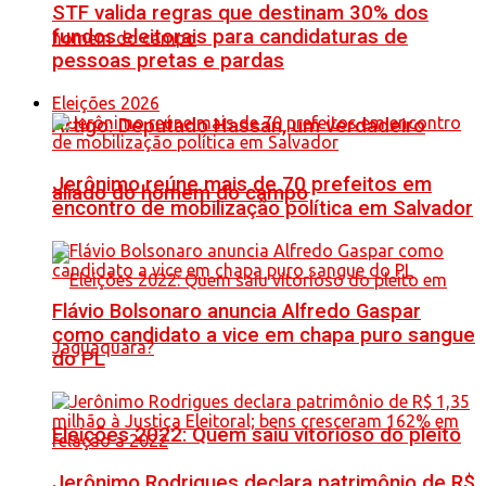
STF valida regras que destinam 30% dos
fundos eleitorais para candidaturas de
pessoas pretas e pardas
Eleições 2026
Artigo: Deputado Hassan, um verdadeiro
Jerônimo reúne mais de 70 prefeitos em
aliado do homem do campo
encontro de mobilização política em Salvador
Flávio Bolsonaro anuncia Alfredo Gaspar
como candidato a vice em chapa puro sangue
do PL
Eleições 2022: Quem saiu vitorioso do pleito
Jerônimo Rodrigues declara patrimônio de R$