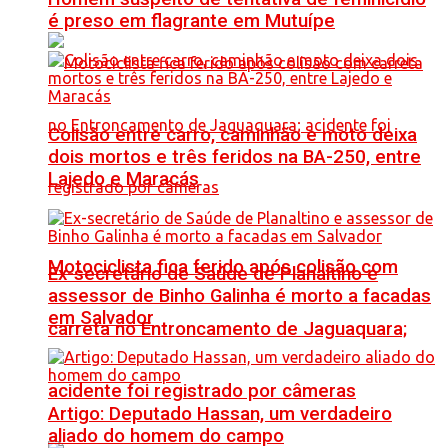
é preso em flagrante em Mutuípe
Colisão entre carro, caminhão e moto deixa
dois mortos e três feridos na BA-250, entre
Lajedo e Maracás
Motociclista fica ferido após colisão com
Ex-secretário de Saúde de Planaltino e
assessor de Binho Galinha é morto a facadas
em Salvador
carreta no Entroncamento de Jaguaquara;
acidente foi registrado por câmeras
Artigo: Deputado Hassan, um verdadeiro
aliado do homem do campo