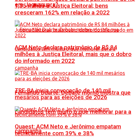
em Jaguaquara?
1,35 milhão à Justiça Eleitoral; bens
cresceram 162% em relação a 2022
ACM Neto declara patrimônio de R$ 84
milhões à Justiça Eleitoral, mais que o dobro
do informado em 2022
TRE-BA inicia convocação de 140 mil
Fernando Duarte: Debate morno mostra que
mesários para as eleições de 2026
candidatos têm muito o que melhorar para a
Quaest: ACM Neto e Jerônimo empatam
campanha
tecnicamente com 39% e 38%