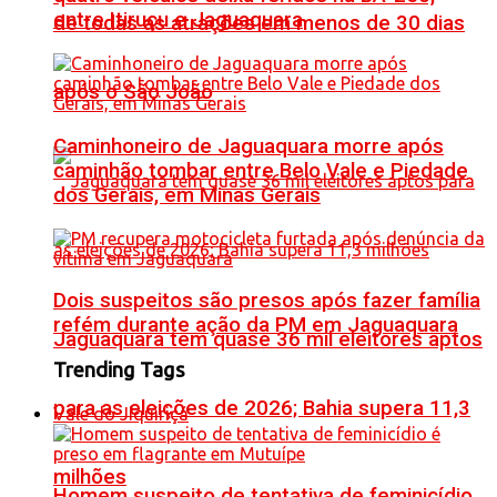
entre Itiruçu e Jaguaquara
de todas as atrações em menos de 30 dias
após o São João
Caminhoneiro de Jaguaquara morre após
caminhão tombar entre Belo Vale e Piedade
dos Gerais, em Minas Gerais
Dois suspeitos são presos após fazer família
refém durante ação da PM em Jaguaquara
Jaguaquara tem quase 36 mil eleitores aptos
Trending Tags
para as eleições de 2026; Bahia supera 11,3
Vale do Jiquiriçá
milhões
Homem suspeito de tentativa de feminicídio