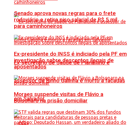
Senado aprova novas regras para o frete
rodoviário e retira piso salarial de R$ 5 mil
para caminhoneiros
Ex-presidente do INSS é indiciado pela PF em
investigação sobre descontos ilegais de
Ex-secretário de Saúde de Planaltino e
aposentados
assessor de Binho Galinha é morto a facadas
Moraes suspende visitas de Flávio a
em Salvador
Bolsonaro na prisão domiciliar