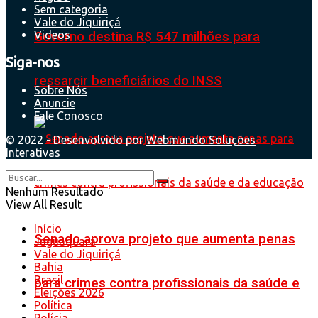
Sem categoria
Vale do Jiquiriçá
Videos
Governo destina R$ 547 milhões para
Siga-nos
ressarcir beneficiários do INSS
Sobre Nós
Anuncie
Fale Conosco
© 2022 - Desenvolvido por
Webmundo Soluções
Interativas
Nenhum Resultado
View All Result
Início
Senado aprova projeto que aumenta penas
Jaguaquara
Vale do Jiquiriçá
Bahia
Brasil
para crimes contra profissionais da saúde e
Eleições 2026
Política