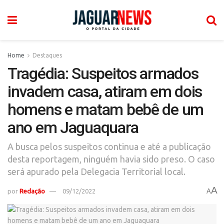
Home
Destaques
Tragédia: Suspeitos armados
invadem casa, atiram em dois
homens e matam bebê de um
ano em Jaguaquara
A busca pelos suspeitos continua e até a publicação
desta reportagem, ninguém havia sido preso. O caso
será apurado pela Delegacia Territorial local.
A
por
Redação
09/12/2022
A