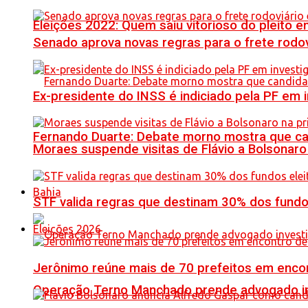
Eleições 2022: Quem saiu vitorioso do pleito 
Senado aprova novas regras para o frete rodoviá
Ex-presidente do INSS é indiciado pela PF em
Fernando Duarte: Debate morno mostra que ca
Moraes suspende visitas de Flávio a Bolsonaro 
Bahia
STF valida regras que destinam 30% dos fundo
Eleições 2026
Jerônimo reúne mais de 70 prefeitos em encon
Operação Terno Manchado prende advogado inve