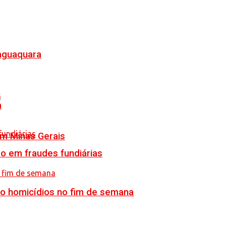
Jaguaquara
a
em Minas Gerais
o em fraudes fundiárias
ro homicídios no fim de semana