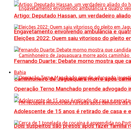
Artigo: Deputado Hassan, um verdadeiro alia
Engavetamento envolvendo ambulância e quatro 
Eleições 2022: Quem saiu vitorioso do pleito 
Fernando Duarte: Debate morno mostra que ca
Bahia
Caminhoneiro de Jaguaquara morre após camin
Operação Terno Manchado prende advogado inve
Adolescente de 15 anos é retirado de casa e 
Dois suspeitos são presos após fazer famíli