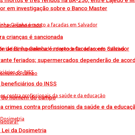
is mortos e três feridos na BA-250, entre Lajedo e 
por em investigação sobre o Banco Master
tra crianças é sancionada
or de Binho Galinha é morto a facadas em Salvador
rante feriados; supermercados dependerão de acord
 beneficiários do INSS
do do homem do campo
 crimes contra profissionais da saúde e da educaç
Lei da Dosimetria