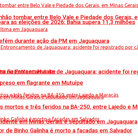
hão tombar entre Belo Vale e Piedade dos Gerais, 
ara as eleições de 2026; Bahia supera 11,3 milhões
a refém durante ação da PM em Jaguaquara
reta no Entroncamento de Jaguaquara; acidente foi r
 preso em flagrante em Mutuípe
is mortos e três feridos na BA-250, entre Lajedo e 
idente em Minas Gerais é sepultado em Jaguaquara
or de Binho Galinha é morto a facadas em Salvador