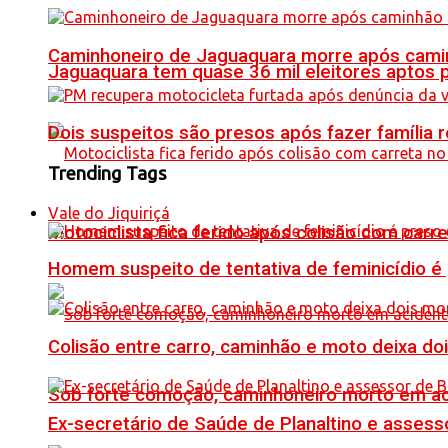
Caminhoneiro de Jaguaquara morre após camin
Jaguaquara tem quase 36 mil eleitores aptos p
Dois suspeitos são presos após fazer famíli
Trending Tags
Vale do Jiquiriçá
Motociclista fica ferido após colisão com car
Homem suspeito de tentativa de feminicídio é
Colisão entre carro, caminhão e moto deixa do
Sob forte comoção, caminhoneiro morto em ac
Ex-secretário de Saúde de Planaltino e assess