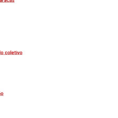
Maracás
o coletivo
ão