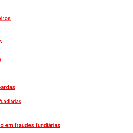
eiros
s
a
pardas
o em fraudes fundiárias