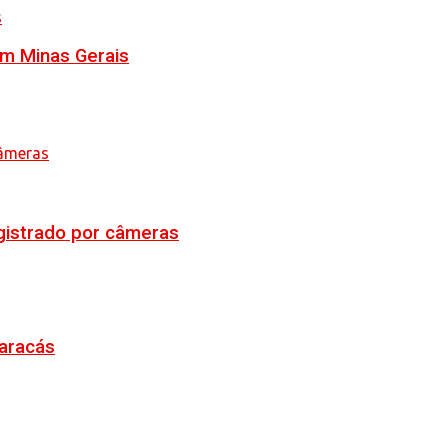
em Minas Gerais
egistrado por câmeras
Maracás