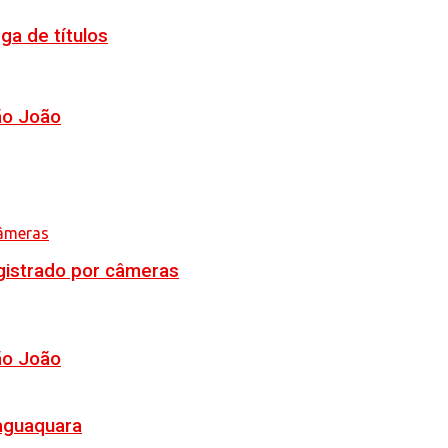
ga de títulos
ão João
egistrado por câmeras
ão João
Jaguaquara