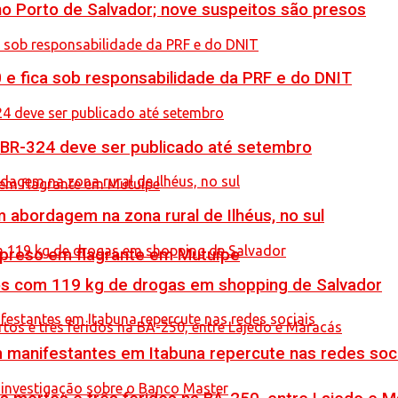
no Porto de Salvador; nove suspeitos são presos
0 e fica sob responsabilidade da PRF e do DNIT
 BR-324 deve ser publicado até setembro
 abordagem na zona rural de Ilhéus, no sul
 preso em flagrante em Mutuípe
resos com 119 kg de drogas em shopping de Salvador
manifestantes em Itabuna repercute nas redes soci