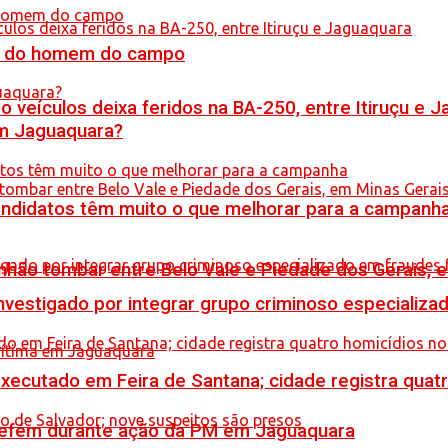
do do homem do campo
veículos deixa feridos na BA-250, entre Itiruçu e 
em Jaguaquara?
ndidatos têm muito o que melhorar para a campanh
hão tombar entre Belo Vale e Piedade dos Gerais, 
stigado por integrar grupo criminoso especializad
executado em Feira de Santana; cidade registra quat
a refém durante ação da PM em Jaguaquara