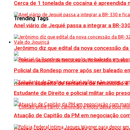
Cerca de 1 tonelada de cocaína é apreendida 
Trending Tags
Anel viário de Jequié passa a integrar a BR-33
Vale do Jiquiriçá
Jerônimo diz que edital da nova concessão da
Policial da Rondesp morre após ser baleado em
Homem suspeito de tentativa de feminicídio é
Estudante de Direito e policial militar são p
Atuação de Capitão da PM em negociação com 