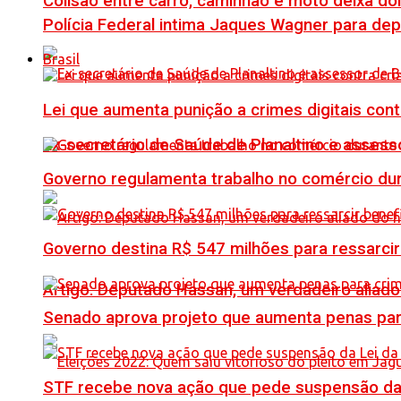
Colisão entre carro, caminhão e moto deixa do
Polícia Federal intima Jaques Wagner para de
Brasil
Lei que aumenta punição a crimes digitais con
Ex-secretário de Saúde de Planaltino e assess
Governo regulamenta trabalho no comércio du
Governo destina R$ 547 milhões para ressarcir
Artigo: Deputado Hassan, um verdadeiro alia
Senado aprova projeto que aumenta penas para
STF recebe nova ação que pede suspensão da 