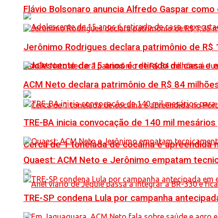
Flávio Bolsonaro anuncia Alfredo Gaspar como
Jerônimo Rodrigues declara patrimônio de R$ 1
Adolescente de 15 anos é retirado de casa e 
ACM Neto declara patrimônio de R$ 84 milhões
TRE-BA inicia convocação de 140 mil mesários
Cerca de 1 tonelada de cocaína é apreendida 
Quaest: ACM Neto e Jerônimo empatam tecn
TRE-SP condena Lula por campanha antecipada