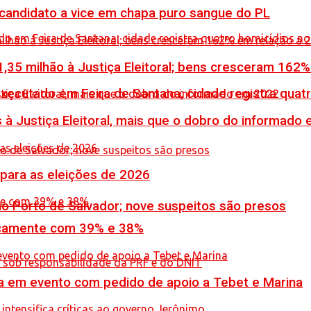
 candidato a vice em chapa puro sangue do PL
,35 milhão à Justiça Eleitoral; bens cresceram 162
executado em Feira de Santana; cidade registra quat
 à Justiça Eleitoral, mais que o dobro do informado
 para as eleições de 2026
no Porto de Salvador; nove suspeitos são presos
icamente com 39% e 38%
 em evento com pedido de apoio a Tebet e Marina