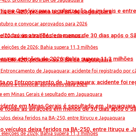
iça e Cartório para regularização de imóveis e entre
o na BR-420, próximo ao IFBA de Jaguaquara
de todas as atrações em menos de 30 dias após o S
ara as eleições de 2026; Bahia supera 11,3 milhões
o na BR-420, próximo ao IFBA de Jaguaquara
reta no Entroncamento de Jaguaquara; acidente foi r
idente em Minas Gerais é sepultado em Jaguaquara
de todas as atrações em menos de 30 dias após o S
veículos deixa feridos na BA-250, entre Itiruçu e 