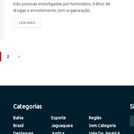
três pessoas investigadas por homicídios, tráfico de
drogas e envolvimento com organização ...
LEIA MAIS
2
Categorias
S
Bahia
Esporte
Região
Brasil
Jaguaquara
Sem Categoria
Destaques
Justiça
Vale Do Jiquiriçá