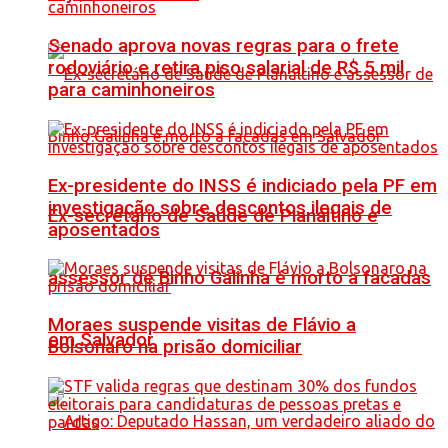
Senado aprova novas regras para o frete
rodoviário e retira piso salarial de R$ 5 mil
para caminhoneiros
Ex-presidente do INSS é indiciado pela PF em
investigação sobre descontos ilegais de
Ex-secretário de Saúde de Planaltino e
aposentados
assessor de Binho Galinha é morto a facadas
Moraes suspende visitas de Flávio a
em Salvador
Bolsonaro na prisão domiciliar