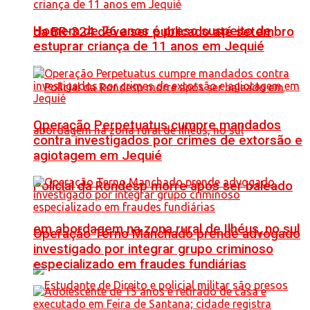
Homem de 76 anos é preso suspeito de
da BR-324 deve ser publicado até setembro
estuprar criança de 11 anos em Jequié
Operação Perpetuatus cumpre mandados
contra investigados por crimes de extorsão e
agiotagem em Jequié
Policial da Rondesp morre após ser baleado
em abordagem na zona rural de Ilhéus, no sul
Operação Terno Manchado prende advogado
investigado por integrar grupo criminoso
especializado em fraudes fundiárias