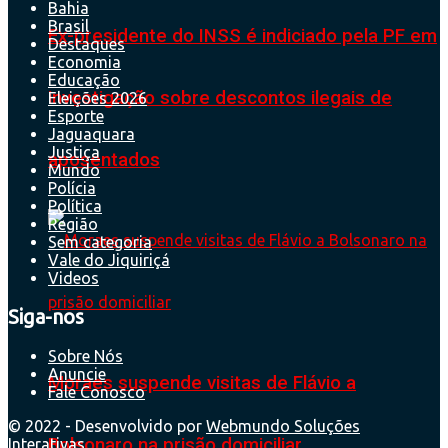
Bahia
Brasil
Ex-presidente do INSS é indiciado pela PF em
Destaques
Economia
Educação
investigação sobre descontos ilegais de
Eleições 2026
Esporte
Jaguaquara
Justiça
aposentados
Mundo
Polícia
Política
Região
Sem categoria
Vale do Jiquiriçá
Videos
Siga-nos
Sobre Nós
Anuncie
Moraes suspende visitas de Flávio a
Fale Conosco
© 2022 - Desenvolvido por
Webmundo Soluções
Bolsonaro na prisão domiciliar
Interativas