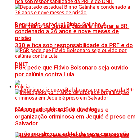
Deputado estadual Binho Galinha é
Anel viário de Jequié passa a integrar a BR-
condenado a 36 anos e nove meses de
prisão
330 e fica sob responsabilidade da PRF e do
DNIT
PGR pede que Flávio Bolsonaro seja ouvido
por calúnia contra Lula
Polícia
Investigado por tráfico de drogas e
organização criminosa em Jequié é preso em
Salvador
Jerônimo diz que edital da nova concessão