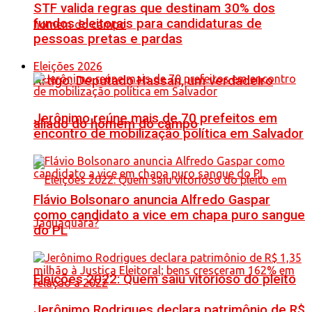
STF valida regras que destinam 30% dos
fundos eleitorais para candidaturas de
pessoas pretas e pardas
Eleições 2026
Artigo: Deputado Hassan, um verdadeiro
Jerônimo reúne mais de 70 prefeitos em
aliado do homem do campo
encontro de mobilização política em Salvador
Flávio Bolsonaro anuncia Alfredo Gaspar
como candidato a vice em chapa puro sangue
do PL
Eleições 2022: Quem saiu vitorioso do pleito
Jerônimo Rodrigues declara patrimônio de R$