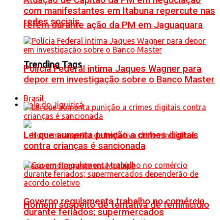
Atuação de Capitão da PM em negociação
com manifestantes em Itabuna repercute nas
redes sociais
refém durante ação da PM em Jaguaquara
Trending Tags
Polícia Federal intima Jaques Wagner para
depor em investigação sobre o Banco Master
Brasil
Vale do Jiquiriçá
Lei que aumenta punição a crimes digitais
contra crianças é sancionada
Governo regulamenta trabalho no comércio
Homem suspeito de tentativa de feminicídio
durante feriados; supermercados