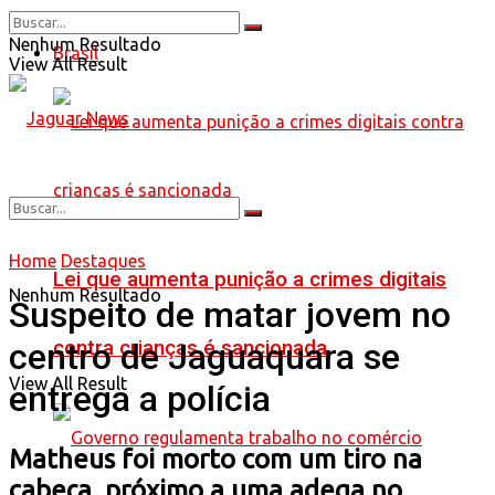
Nenhum Resultado
Brasil
View All Result
Home
Destaques
Lei que aumenta punição a crimes digitais
Nenhum Resultado
Suspeito de matar jovem no
contra crianças é sancionada
centro de Jaguaquara se
View All Result
entrega a polícia
Matheus foi morto com um tiro na
cabeça, próximo a uma adega no