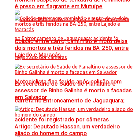
é preso em flagrante em Mutuípe
Colisão entre carro, caminhão e moto deixa
dois mortos e três feridos na BA-250, entre
Lajedo e Maracás
Motociclista fica ferido após colisão com
Ex-secretário de Saúde de Planaltino e
assessor de Binho Galinha é morto a facadas
em Salvador
carreta no Entroncamento de Jaguaquara;
acidente foi registrado por câmeras
Artigo: Deputado Hassan, um verdadeiro
aliado do homem do campo