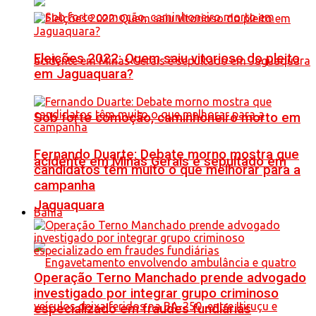
Eleições 2022: Quem saiu vitorioso do pleito
em Jaguaquara?
Sob forte comoção, caminhoneiro morto em
Fernando Duarte: Debate morno mostra que
acidente em Minas Gerais é sepultado em
candidatos têm muito o que melhorar para a
campanha
Jaguaquara
Bahia
Operação Terno Manchado prende advogado
investigado por integrar grupo criminoso
especializado em fraudes fundiárias