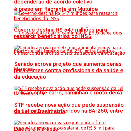
dependerão de acordo coletivo
é preso em flagrante em Mutuípe
Governo destina R$ 547 milhões para
ressarcir beneficiários do INSS
Senado aprova projeto que aumenta penas
para crimes contra profissionais da saúde e
da educação
Colisão entre carro, caminhão e moto deixa
STF recebe nova ação que pede suspensão
dois mortos e três feridos na BA-250, entre
da Lei da Dosimetria
Lajedo e Maracás