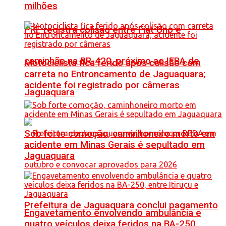
milhões
PRF registra colisão entre Fiat Uno e
caminhão na BR-420, próximo ao IFBA de
Motociclista fica ferido após colisão com
carreta no Entroncamento de Jaguaquara;
acidente foi registrado por câmeras
Jaguaquara
Sob forte comoção, caminhoneiro morto em
acidente em Minas Gerais é sepultado em
Jaguaquara
Prefeitura de Jaguaquara conclui pagamento
Engavetamento envolvendo ambulância e
quatro veículos deixa feridos na BA-250,