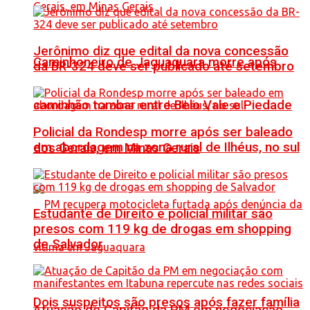
Jerônimo diz que edital da nova concessão
Caminhoneiro de Jaguaquara morre após
da BR-324 deve ser publicado até setembro
caminhão tombar entre Belo Vale e Piedade
Policial da Rondesp morre após ser baleado
em abordagem na zona rural de Ilhéus, no sul
dos Gerais, em Minas Gerais
Estudante de Direito e policial militar são
presos com 119 kg de drogas em shopping
de Salvador
Dois suspeitos são presos após fazer família