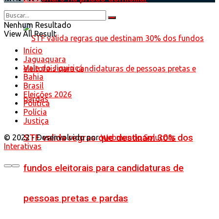
Nenhum Resultado
View All Result
Início
Jaguaquara
Vale do Jiquiriçá
Bahia
Brasil
Eleições 2026
Política
Polícia
Justiça
STF valida regras que destinam 30% dos
© 2022 - Desenvolvido por
Webmundo Soluções
Interativas
fundos eleitorais para candidaturas de
pessoas pretas e pardas