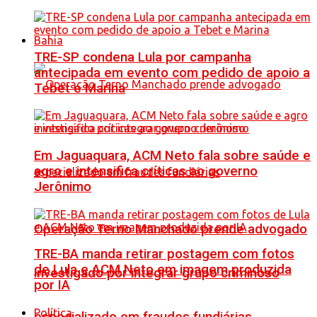
Bahia
TRE-SP condena Lula por campanha
antecipada em evento com pedido de apoio a
Tebet e Marina
Em Jaguaquara, ACM Neto fala sobre saúde e
agro e intensifica críticas ao governo
Jerônimo
Operação Terno Manchado prende advogado
TRE-BA manda retirar postagem com fotos
de Lula e ACM Neto em imagem produzida
investigado por integrar grupo criminoso
por IA
Política