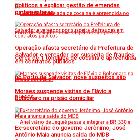
políticos a explicar gestão de emendas
parlamentares
Operação afasta secretário da Prefeitura de
Salvador e vereador por suspeita de fraudes
Cerca de 1 tonelada de cocaína é apreendida
em contratos públicos
no Porto de Salvador; nove suspeitos são
Moraes suspende visitas de Flávio a
presos
Bolsonaro na prisão domiciliar
Ex-secretário do governo Jerônimo, José
Antônio Maia anuncia saída do MDB