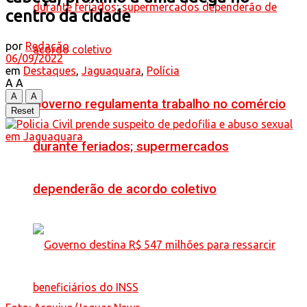
centro da cidade
por
Redação
06/09/2022
em
Destaques
,
Jaguaquara
,
Polícia
A
A
A
A
Governo regulamenta trabalho no comércio
Reset
durante feriados; supermercados
dependerão de acordo coletivo