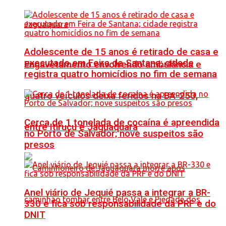
Adolescente de 15 anos é retirado de casa e
executado em Feira de Santana; cidade
Engavetamento envolvendo ambulância e
registra quatro homicídios no fim de semana
quatro veículos deixa feridos na BA-250,
Cerca de 1 tonelada de cocaína é apreendida
entre Itiruçu e Jaguaquara
no Porto de Salvador; nove suspeitos são
presos
Anel viário de Jequié passa a integrar a BR-
330 e fica sob responsabilidade da PRF e do
DNIT