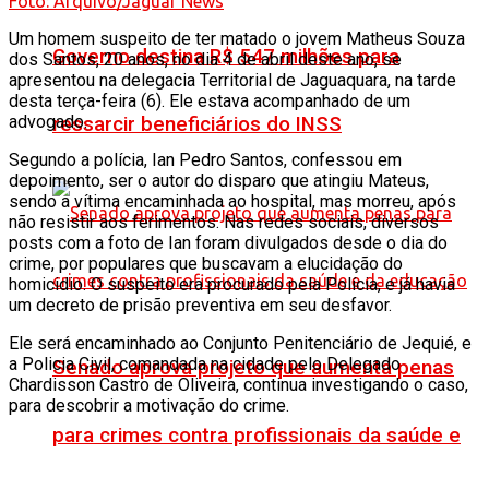
Foto: Arquivo/Jaguar News
Um homem suspeito de ter matado o jovem Matheus Souza
Governo destina R$ 547 milhões para
dos Santos, 20 anos, no dia 4 de abril deste ano, se
apresentou na delegacia Territorial de Jaguaquara, na tarde
desta terça-feira (6). Ele estava acompanhado de um
advogado.
ressarcir beneficiários do INSS
Segundo a polícia, Ian Pedro Santos, confessou em
depoimento, ser o autor do disparo que atingiu Mateus,
sendo a vítima encaminhada ao hospital, mas morreu, após
não resistir aos ferimentos. Nas redes sociais, diversos
posts com a foto de Ian foram divulgados desde o dia do
crime, por populares que buscavam a elucidação do
homicidio. O suspeito era procurado pela Polícia, e já havia
um decreto de prisão preventiva em seu desfavor.
Ele será encaminhado ao Conjunto Penitenciário de Jequié, e
a Policia Civil, comandada na cidade pelo Delegado
Senado aprova projeto que aumenta penas
Chardisson Castro de Oliveira, continua investigando o caso,
para descobrir a motivação do crime.
para crimes contra profissionais da saúde e