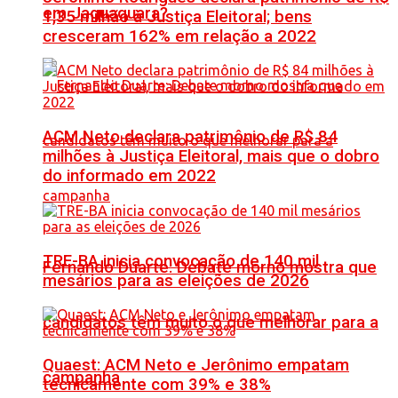
em Jaguaquara?
1,35 milhão à Justiça Eleitoral; bens
cresceram 162% em relação a 2022
ACM Neto declara patrimônio de R$ 84
milhões à Justiça Eleitoral, mais que o dobro
do informado em 2022
TRE-BA inicia convocação de 140 mil
Fernando Duarte: Debate morno mostra que
mesários para as eleições de 2026
candidatos têm muito o que melhorar para a
Quaest: ACM Neto e Jerônimo empatam
campanha
tecnicamente com 39% e 38%