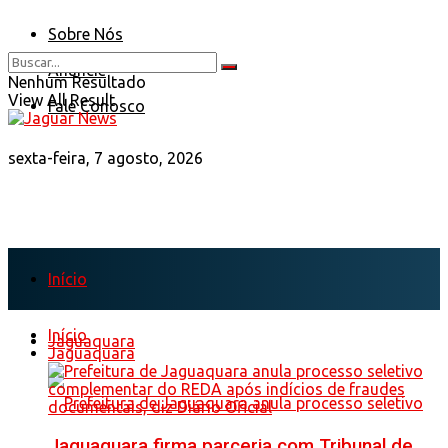
Sobre Nós
Anuncie
Nenhum Resultado
View All Result
Fale Conosco
sexta-feira, 7 agosto, 2026
Início
Início
Jaguaquara
Jaguaquara
Jaguaquara firma parceria com Tribunal de