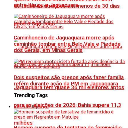
entre Itiruçu e Jaguaquara
de todas as atrações em menos de 30 dias
após o São João
Caminhoneiro de Jaguaquara morre após
caminhão tombar entre Belo Vale e Piedade
dos Gerais, em Minas Gerais
Dois suspeitos são presos após fazer família
refém durante ação da PM em Jaguaquara
Jaguaquara tem quase 36 mil eleitores aptos
Trending Tags
para as eleições de 2026; Bahia supera 11,3
Vale do Jiquiriçá
milhões
Homem suspeito de tentativa de feminicídio