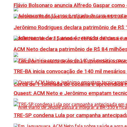
Flávio Bolsonaro anuncia Alfredo Gaspar como
Jerônimo Rodrigues declara patrimônio de R$ 1
Adolescente de 15 anos é retirado de casa e 
ACM Neto declara patrimônio de R$ 84 milhões
TRE-BA inicia convocação de 140 mil mesários
Cerca de 1 tonelada de cocaína é apreendida 
Quaest: ACM Neto e Jerônimo empatam tecn
TRE-SP condena Lula por campanha antecipada