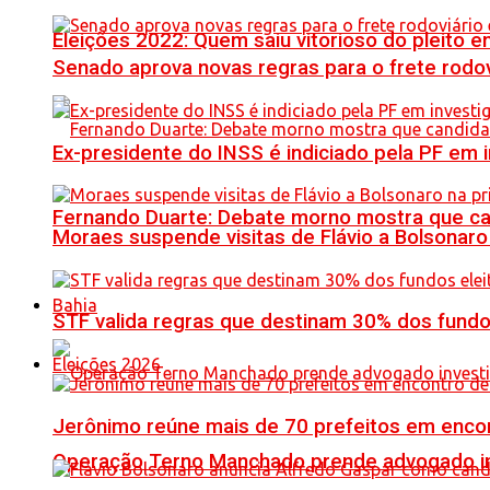
Eleições 2022: Quem saiu vitorioso do pleito 
Senado aprova novas regras para o frete rodoviá
Ex-presidente do INSS é indiciado pela PF em
Fernando Duarte: Debate morno mostra que ca
Moraes suspende visitas de Flávio a Bolsonaro 
Bahia
STF valida regras que destinam 30% dos fundo
Eleições 2026
Jerônimo reúne mais de 70 prefeitos em encon
Operação Terno Manchado prende advogado inve