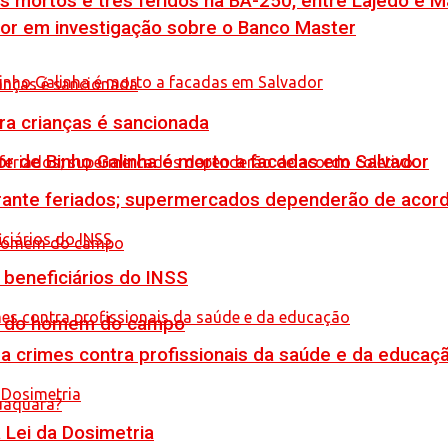
is mortos e três feridos na BA-250, entre Lajedo e 
por em investigação sobre o Banco Master
tra crianças é sancionada
or de Binho Galinha é morto a facadas em Salvador
rante feriados; supermercados dependerão de acord
 beneficiários do INSS
do do homem do campo
 crimes contra profissionais da saúde e da educaç
Lei da Dosimetria