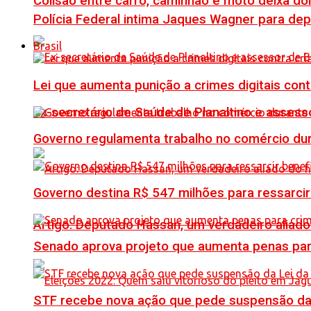
Colisão entre carro, caminhão e moto deixa do
Polícia Federal intima Jaques Wagner para de
Brasil
Lei que aumenta punição a crimes digitais con
Ex-secretário de Saúde de Planaltino e assess
Governo regulamenta trabalho no comércio du
Governo destina R$ 547 milhões para ressarcir
Artigo: Deputado Hassan, um verdadeiro alia
Senado aprova projeto que aumenta penas para
STF recebe nova ação que pede suspensão da 