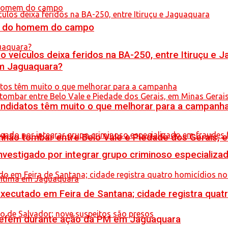
do do homem do campo
veículos deixa feridos na BA-250, entre Itiruçu e 
em Jaguaquara?
ndidatos têm muito o que melhorar para a campanh
hão tombar entre Belo Vale e Piedade dos Gerais, 
stigado por integrar grupo criminoso especializad
executado em Feira de Santana; cidade registra quat
a refém durante ação da PM em Jaguaquara