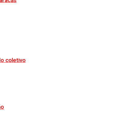
Maracás
o coletivo
ão