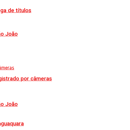
ga de títulos
ão João
egistrado por câmeras
ão João
Jaguaquara