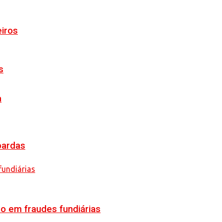
eiros
s
a
pardas
o em fraudes fundiárias