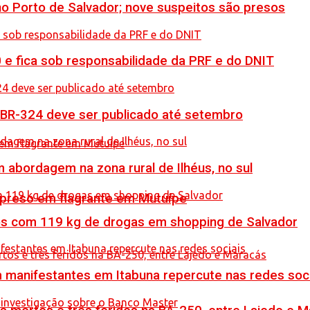
no Porto de Salvador; nove suspeitos são presos
0 e fica sob responsabilidade da PRF e do DNIT
 BR-324 deve ser publicado até setembro
 abordagem na zona rural de Ilhéus, no sul
 preso em flagrante em Mutuípe
resos com 119 kg de drogas em shopping de Salvador
manifestantes em Itabuna repercute nas redes soci