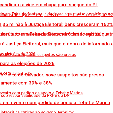
 candidato a vice em chapa puro sangue do PL
,35 milhão à Justiça Eleitoral; bens cresceram 162
executado em Feira de Santana; cidade registra quat
 à Justiça Eleitoral, mais que o dobro do informado
 para as eleições de 2026
no Porto de Salvador; nove suspeitos são presos
icamente com 39% e 38%
 em evento com pedido de apoio a Tebet e Marina