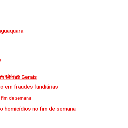
Jaguaquara
a
em Minas Gerais
o em fraudes fundiárias
ro homicídios no fim de semana