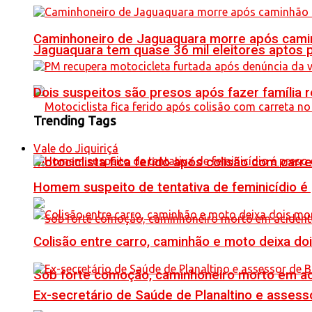
Caminhoneiro de Jaguaquara morre após camin
Jaguaquara tem quase 36 mil eleitores aptos p
Dois suspeitos são presos após fazer famíli
Trending Tags
Vale do Jiquiriçá
Motociclista fica ferido após colisão com car
Homem suspeito de tentativa de feminicídio é
Colisão entre carro, caminhão e moto deixa do
Sob forte comoção, caminhoneiro morto em ac
Ex-secretário de Saúde de Planaltino e assess