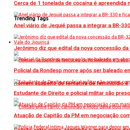
Cerca de 1 tonelada de cocaína é apreendida 
Trending Tags
Anel viário de Jequié passa a integrar a BR-33
Vale do Jiquiriçá
Jerônimo diz que edital da nova concessão da
Policial da Rondesp morre após ser baleado em
Homem suspeito de tentativa de feminicídio é
Estudante de Direito e policial militar são p
Atuação de Capitão da PM em negociação com 