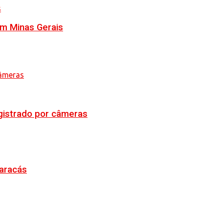
em Minas Gerais
egistrado por câmeras
Maracás