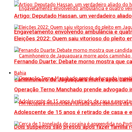
Artigo: Deputado Hassan, um verdadeiro alia
Engavetamento envolvendo ambulância e quatro 
Eleições 2022: Quem saiu vitorioso do pleito 
Fernando Duarte: Debate morno mostra que ca
Bahia
Caminhoneiro de Jaguaquara morre após camin
Operação Terno Manchado prende advogado inve
Adolescente de 15 anos é retirado de casa e 
Dois suspeitos são presos após fazer famíli