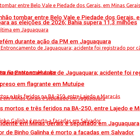
hão tombar entre Belo Vale e Piedade dos Gerais, 
ara as eleições de 2026; Bahia supera 11,3 milhões
a refém durante ação da PM em Jaguaquara
reta no Entroncamento de Jaguaquara; acidente foi r
 preso em flagrante em Mutuípe
is mortos e três feridos na BA-250, entre Lajedo e 
idente em Minas Gerais é sepultado em Jaguaquara
or de Binho Galinha é morto a facadas em Salvador