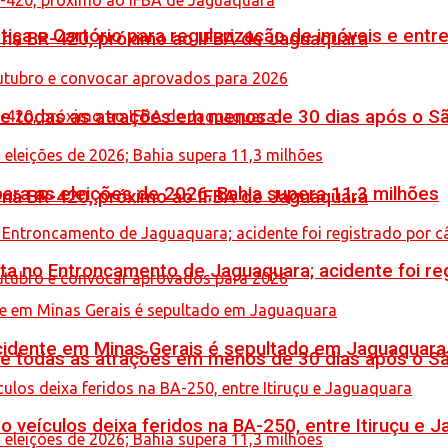
iça e Cartório para regularização de imóveis e entre
o na BR-420, próximo ao IFBA de Jaguaquara
de todas as atrações em menos de 30 dias após o S
ara as eleições de 2026; Bahia supera 11,3 milhões
o na BR-420, próximo ao IFBA de Jaguaquara
reta no Entroncamento de Jaguaquara; acidente foi r
idente em Minas Gerais é sepultado em Jaguaquara
de todas as atrações em menos de 30 dias após o S
veículos deixa feridos na BA-250, entre Itiruçu e 