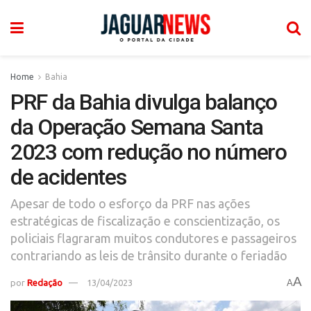
Home
Bahia
PRF da Bahia divulga balanço
da Operação Semana Santa
2023 com redução no número
de acidentes
Apesar de todo o esforço da PRF nas ações
estratégicas de fiscalização e conscientização, os
policiais flagraram muitos condutores e passageiros
contrariando as leis de trânsito durante o feriadão
A
por
Redação
13/04/2023
A