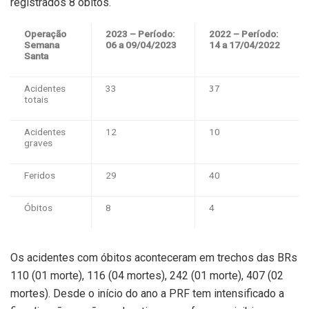
registrados 8 óbitos.
Operação
2023 – Período:
2022 – Período:
Semana
06 a 09/04/2023
14 a 17/04/2022
Santa
Acidentes
33
37
totais
Acidentes
12
10
graves
Feridos
29
40
Óbitos
8
4
Os acidentes com óbitos aconteceram em trechos das BRs
110 (01 morte), 116 (04 mortes), 242 (01 morte), 407 (02
mortes). Desde o início do ano a PRF tem intensificado a