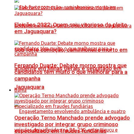
Eleições 2022: Quem saiu vitorioso do pleito
em Jaguaquara?
Sob forte comoção, caminhoneiro morto em
Fernando Duarte: Debate morno mostra que
acidente em Minas Gerais é sepultado em
candidatos têm muito o que melhorar para a
campanha
Jaguaquara
Bahia
Operação Terno Manchado prende advogado
investigado por integrar grupo criminoso
especializado em fraudes fundiárias