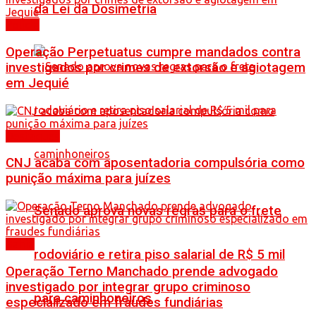
da Lei da Dosimetria
Polícia
Operação Perpetuatus cumpre mandados contra
investigados por crimes de extorsão e agiotagem
em Jequié
Destaques
CNJ acaba com aposentadoria compulsória como
punição máxima para juízes
Senado aprova novas regras para o frete
Bahia
rodoviário e retira piso salarial de R$ 5 mil
Operação Terno Manchado prende advogado
investigado por integrar grupo criminoso
para caminhoneiros
especializado em fraudes fundiárias