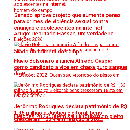
Senado aprova projeto que aumenta penas
para crimes de violência sexual contra
crianças e adolescentes na internet
Artigo: Deputado Hassan, um verdadeiro
Eleições 2026
aliado do homem do campo
Flávio Bolsonaro anuncia Alfredo Gaspar
como candidato a vice em chapa puro sangue
do PL
Jerônimo Rodrigues declara patrimônio de R$
1,35 milhão à Justiça Eleitoral; bens
Eleições 2022: Quem saiu vitorioso do pleito
cresceram 162% em relação a 2022