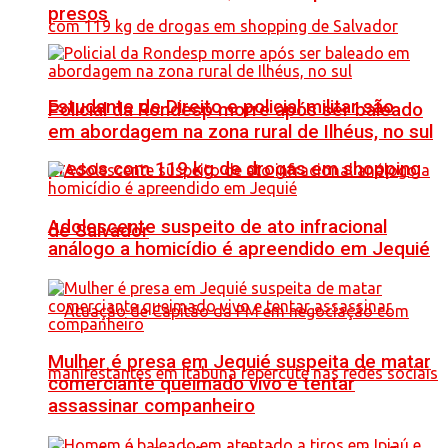
presos
Estudante de Direito e policial militar são
Policial da Rondesp morre após ser baleado
em abordagem na zona rural de Ilhéus, no sul
presos com 119 kg de drogas em shopping
Adolescente suspeito de ato infracional
de Salvador
análogo a homicídio é apreendido em Jequié
Mulher é presa em Jequié suspeita de matar
comerciante queimado vivo e tentar
assassinar companheiro