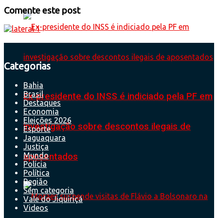
Comente este post
Categorias
Bahia
Brasil
Ex-presidente do INSS é indiciado pela PF em
Destaques
Economia
Eleições 2026
investigação sobre descontos ilegais de
Esporte
Jaguaquara
Justiça
Mundo
aposentados
Polícia
Política
Região
Sem categoria
Vale do Jiquiriçá
Videos