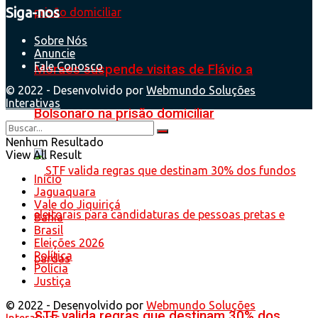
Siga-nos
Sobre Nós
Anuncie
Fale Conosco
Moraes suspende visitas de Flávio a
© 2022 - Desenvolvido por
Webmundo Soluções
Interativas
Bolsonaro na prisão domiciliar
Nenhum Resultado
View All Result
Início
Jaguaquara
Vale do Jiquiriçá
Bahia
Brasil
Eleições 2026
Política
Polícia
Justiça
© 2022 - Desenvolvido por
Webmundo Soluções
STF valida regras que destinam 30% dos