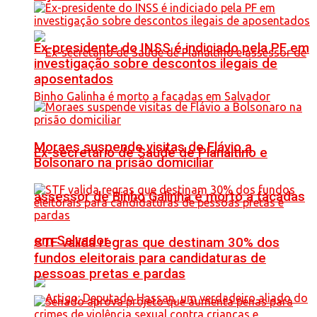
Ex-presidente do INSS é indiciado pela PF em
investigação sobre descontos ilegais de
aposentados
Moraes suspende visitas de Flávio a
Ex-secretário de Saúde de Planaltino e
Bolsonaro na prisão domiciliar
assessor de Binho Galinha é morto a facadas
em Salvador
STF valida regras que destinam 30% dos
fundos eleitorais para candidaturas de
pessoas pretas e pardas