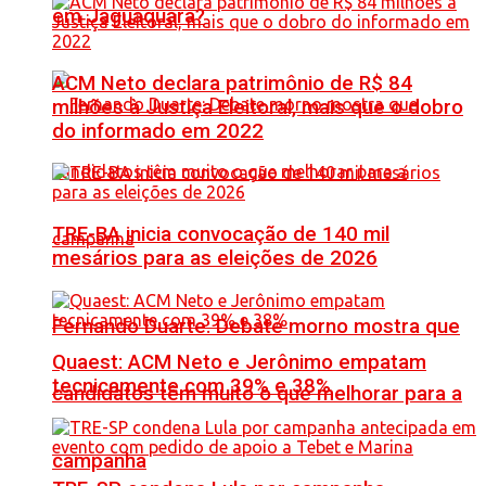
em Jaguaquara?
ACM Neto declara patrimônio de R$ 84
milhões à Justiça Eleitoral, mais que o dobro
do informado em 2022
TRE-BA inicia convocação de 140 mil
mesários para as eleições de 2026
Fernando Duarte: Debate morno mostra que
Quaest: ACM Neto e Jerônimo empatam
tecnicamente com 39% e 38%
candidatos têm muito o que melhorar para a
campanha