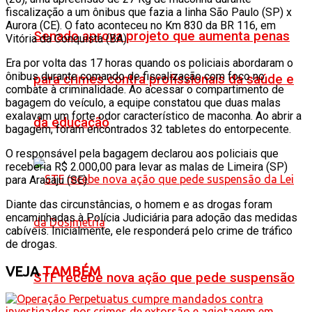
fiscalização a um ônibus que fazia a linha São Paulo (SP) x
Aurora (CE). O fato aconteceu no Km 830 da BR 116, em
Senado aprova projeto que aumenta penas
Vitória da Conquista (BA).
Era por volta das 17 horas quando os policiais abordaram o
ônibus durante comando de fiscalização com foco no
para crimes contra profissionais da saúde e
combate à criminalidade. Ao acessar o compartimento de
bagagem do veículo, a equipe constatou que duas malas
exalavam um forte odor característico de maconha. Ao abrir a
da educação
bagagem, foram encontrados 32 tabletes do entorpecente.
O responsável pela bagagem declarou aos policiais que
receberia R$ 2.000,00 para levar as malas de Limeira (SP)
para Aracaju (SE).
Diante das circunstâncias, o homem e as drogas foram
encaminhadas à Polícia Judiciária para adoção das medidas
cabíveis. Inicialmente, ele responderá pelo crime de tráfico
de drogas.
VEJA
TAMBÉM
STF recebe nova ação que pede suspensão