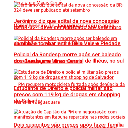
Jerônimo diz que edital da nova concessão
Caminhoneiro de Jaguaquara morre após
da BR-324 deve ser publicado até setembro
caminhão tombar entre Belo Vale e Piedade
Policial da Rondesp morre após ser baleado
em abordagem na zona rural de Ilhéus, no sul
dos Gerais, em Minas Gerais
Estudante de Direito e policial militar são
presos com 119 kg de drogas em shopping
de Salvador
Dois suspeitos são presos após fazer família