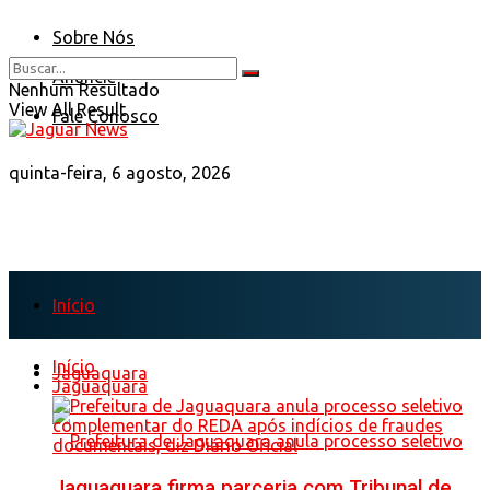
Sobre Nós
Anuncie
Nenhum Resultado
View All Result
Fale Conosco
quinta-feira, 6 agosto, 2026
Início
Início
Jaguaquara
Jaguaquara
Jaguaquara firma parceria com Tribunal de