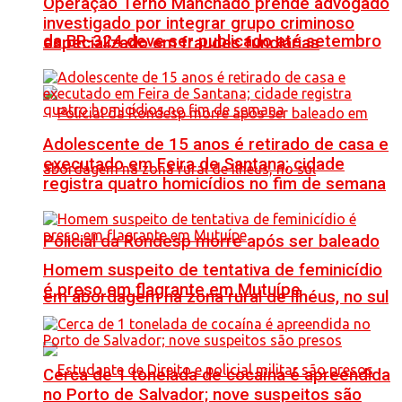
Operação Terno Manchado prende advogado
investigado por integrar grupo criminoso
da BR-324 deve ser publicado até setembro
especializado em fraudes fundiárias
Adolescente de 15 anos é retirado de casa e
executado em Feira de Santana; cidade
registra quatro homicídios no fim de semana
Policial da Rondesp morre após ser baleado
Homem suspeito de tentativa de feminicídio
é preso em flagrante em Mutuípe
em abordagem na zona rural de Ilhéus, no sul
Cerca de 1 tonelada de cocaína é apreendida
no Porto de Salvador; nove suspeitos são