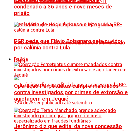
Deputado estadual Binho Galinha é
condenado a 36 anos e nove meses de
prisão
Anel viário de Jequié passa a integrar a BR-
PGR pede que Flávio Bolsonaro seja ouvido
330 e fica sob responsabilidade da PRF e do
por calúnia contra Lula
Polícia
DNIT
Operação Perpetuatus cumpre mandados
contra investigados por crimes de extorsão e
agiotagem em Jequié
Jerônimo diz que edital da nova concessão