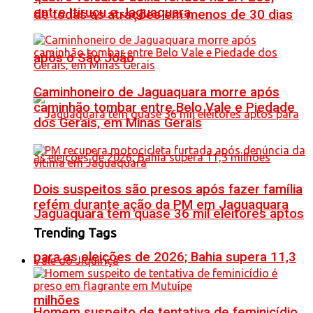
entre Itiruçu e Jaguaquara
de todas as atrações em menos de 30 dias
após o São João
Caminhoneiro de Jaguaquara morre após
caminhão tombar entre Belo Vale e Piedade
dos Gerais, em Minas Gerais
Dois suspeitos são presos após fazer família
refém durante ação da PM em Jaguaquara
Jaguaquara tem quase 36 mil eleitores aptos
Trending Tags
para as eleições de 2026; Bahia supera 11,3
Vale do Jiquiriçá
milhões
Homem suspeito de tentativa de feminicídio