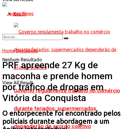
Brasil
Home
Destaques
Nenhum Resultado
PRF apreende 27 Kg de
maconha e prende homem
View All Result
por tráfico de drogas em
Governo regulamenta trabalho no comércio
Vitória da Conquista
durante feriados; supermercados
O entorpecente foi encontrado pelos
policiais durante abordagem a um
dependerão de acordo coletivo