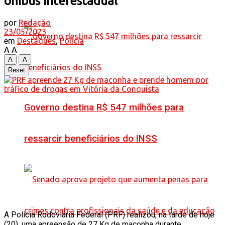
ônibus interestadual
por
Redação
23/05/2023
em
Destaques
,
Polícia
A
A
A
A
Reset
Governo destina R$ 547 milhões para
ressarcir beneficiários do INSS
A Polícia Rodoviária Federal (PRF) realizou, na tarde de hoje
(20), uma apreensão de 27 Kg de maconha durante