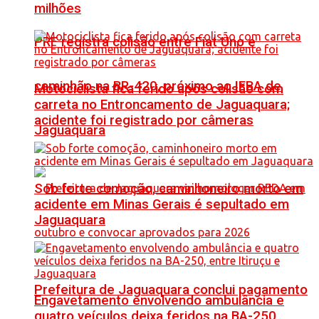
milhões
PRF registra colisão entre Fiat Uno e
caminhão na BR-420, próximo ao IFBA de
Motociclista fica ferido após colisão com
carreta no Entroncamento de Jaguaquara;
acidente foi registrado por câmeras
Jaguaquara
Sob forte comoção, caminhoneiro morto em
acidente em Minas Gerais é sepultado em
Jaguaquara
Prefeitura de Jaguaquara conclui pagamento
Engavetamento envolvendo ambulância e
quatro veículos deixa feridos na BA-250,