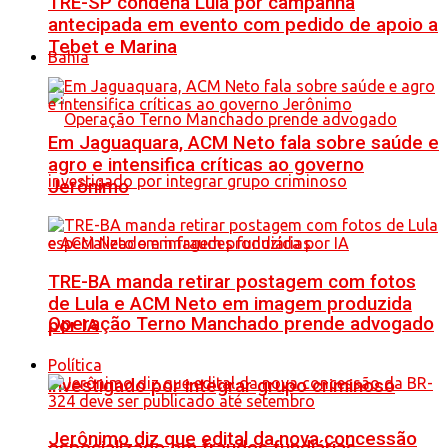
TRE-SP condena Lula por campanha
antecipada em evento com pedido de apoio a
Tebet e Marina
Bahia
Em Jaguaquara, ACM Neto fala sobre saúde e
agro e intensifica críticas ao governo
Jerônimo
TRE-BA manda retirar postagem com fotos
de Lula e ACM Neto em imagem produzida
Operação Terno Manchado prende advogado
por IA
Política
investigado por integrar grupo criminoso
Jerônimo diz que edital da nova concessão