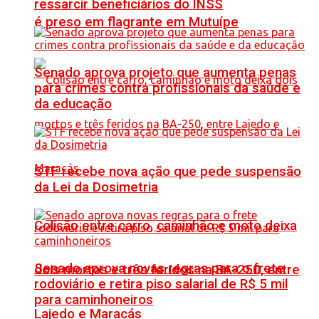
ressarcir beneficiários do INSS
é preso em flagrante em Mutuípe
Senado aprova projeto que aumenta penas
para crimes contra profissionais da saúde e
da educação
STF recebe nova ação que pede suspensão
da Lei da Dosimetria
Colisão entre carro, caminhão e moto deixa
Senado aprova novas regras para o frete
dois mortos e três feridos na BA-250, entre
rodoviário e retira piso salarial de R$ 5 mil
para caminhoneiros
Lajedo e Maracás