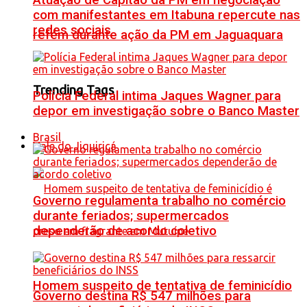
Atuação de Capitão da PM em negociação
com manifestantes em Itabuna repercute nas
redes sociais
refém durante ação da PM em Jaguaquara
Trending Tags
Polícia Federal intima Jaques Wagner para
depor em investigação sobre o Banco Master
Brasil
Vale do Jiquiriçá
Governo regulamenta trabalho no comércio
durante feriados; supermercados
dependerão de acordo coletivo
Homem suspeito de tentativa de feminicídio
Governo destina R$ 547 milhões para