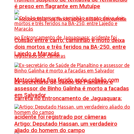
é preso em flagrante em Mutuípe
Colisão entre carro, caminhão e moto deixa
dois mortos e três feridos na BA-250, entre
Lajedo e Maracás
Motociclista fica ferido após colisão com
Ex-secretário de Saúde de Planaltino e
assessor de Binho Galinha é morto a facadas
em Salvador
carreta no Entroncamento de Jaguaquara;
acidente foi registrado por câmeras
Artigo: Deputado Hassan, um verdadeiro
aliado do homem do campo