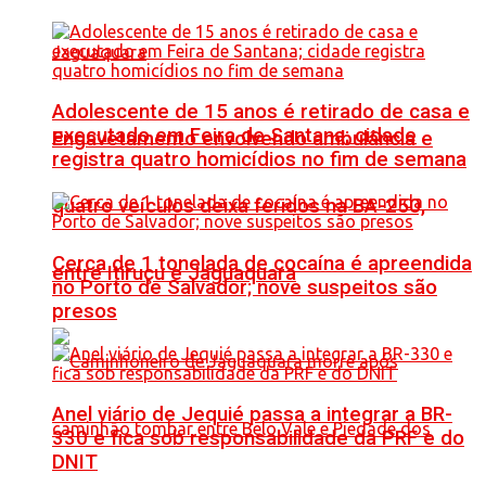
Adolescente de 15 anos é retirado de casa e
executado em Feira de Santana; cidade
Engavetamento envolvendo ambulância e
registra quatro homicídios no fim de semana
quatro veículos deixa feridos na BA-250,
Cerca de 1 tonelada de cocaína é apreendida
entre Itiruçu e Jaguaquara
no Porto de Salvador; nove suspeitos são
presos
Anel viário de Jequié passa a integrar a BR-
330 e fica sob responsabilidade da PRF e do
DNIT