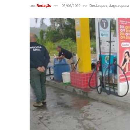
por
Redação
03/06/2022
em
Destaques
,
Jaguaquara