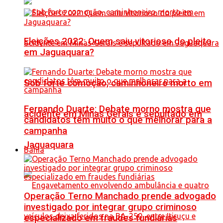
Eleições 2022: Quem saiu vitorioso do pleito
em Jaguaquara?
Sob forte comoção, caminhoneiro morto em
Fernando Duarte: Debate morno mostra que
acidente em Minas Gerais é sepultado em
candidatos têm muito o que melhorar para a
campanha
Jaguaquara
Bahia
Operação Terno Manchado prende advogado
investigado por integrar grupo criminoso
especializado em fraudes fundiárias