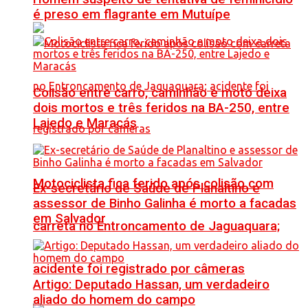
é preso em flagrante em Mutuípe
Colisão entre carro, caminhão e moto deixa
dois mortos e três feridos na BA-250, entre
Lajedo e Maracás
Motociclista fica ferido após colisão com
Ex-secretário de Saúde de Planaltino e
assessor de Binho Galinha é morto a facadas
em Salvador
carreta no Entroncamento de Jaguaquara;
acidente foi registrado por câmeras
Artigo: Deputado Hassan, um verdadeiro
aliado do homem do campo