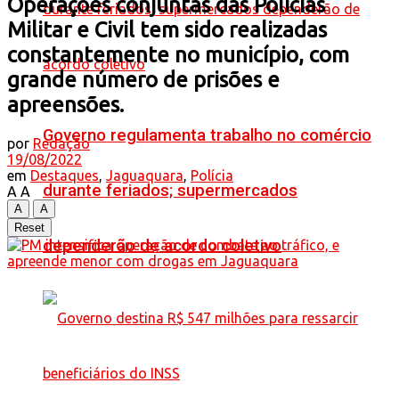
Operações conjuntas das Policias
Militar e Civil tem sido realizadas
constantemente no município, com
grande número de prisões e
apreensões.
Governo regulamenta trabalho no comércio
por
Redação
19/08/2022
em
Destaques
,
Jaguaquara
,
Polícia
durante feriados; supermercados
A
A
A
A
Reset
dependerão de acordo coletivo