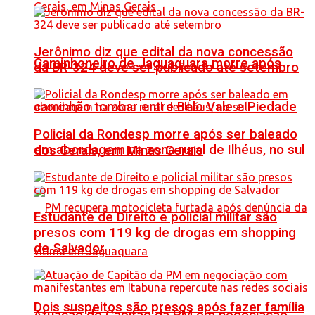
Jerônimo diz que edital da nova concessão
Caminhoneiro de Jaguaquara morre após
da BR-324 deve ser publicado até setembro
caminhão tombar entre Belo Vale e Piedade
Policial da Rondesp morre após ser baleado
em abordagem na zona rural de Ilhéus, no sul
dos Gerais, em Minas Gerais
Estudante de Direito e policial militar são
presos com 119 kg de drogas em shopping
de Salvador
Dois suspeitos são presos após fazer família