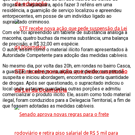
da educação
drogas em Jaguaquara, após fazer 3 reféns em uma
residência, a guarnição de serviço localizou e apreendeu
entorpecentes, em posse de um indivíduo ligado ao
supracitado criminoso.
Com ele foi apreendido um tablete de substância análoga à
maconha; quatro buchas da mesma substância; uma balança
de precisão; e R$ 32,00 em espécie.
O autor, assim como o material ilícito foram apresentados à
Autoridade Competente para adoção das medidas cabíveis.
No mesmo dia, por volta das 20h, em rondas no bairro Casca,
STF recebe nova ação que pede suspensão
a guarnição de serviço visualizou um indivíduo em atitude
suspeita e iniciou abordagem, encontrando certa quantidade
de drogas. Após ser questionado, o supracitado indicou o
local onde estariam guardadas outras porções e admitiu
da Lei da Dosimetria
comercializar o produto ilícito. Ele, assim como todo material
ilegal, foram conduzidos para a Delegacia Territorial, a fim de
que fossem adotadas as medidas cabíveis.