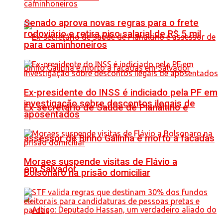
Senado aprova novas regras para o frete
rodoviário e retira piso salarial de R$ 5 mil
para caminhoneiros
Ex-presidente do INSS é indiciado pela PF em
investigação sobre descontos ilegais de
Ex-secretário de Saúde de Planaltino e
aposentados
assessor de Binho Galinha é morto a facadas
Moraes suspende visitas de Flávio a
em Salvador
Bolsonaro na prisão domiciliar