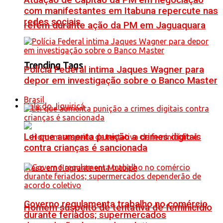
Atuação de Capitão da PM em negociação
com manifestantes em Itabuna repercute nas
redes sociais
refém durante ação da PM em Jaguaquara
Trending Tags
Polícia Federal intima Jaques Wagner para
depor em investigação sobre o Banco Master
Brasil
Vale do Jiquiriçá
Lei que aumenta punição a crimes digitais
contra crianças é sancionada
Governo regulamenta trabalho no comércio
Homem suspeito de tentativa de feminicídio
durante feriados; supermercados