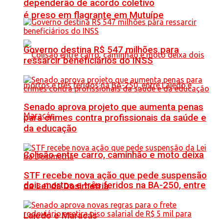
dependerão de acordo coletivo
é preso em flagrante em Mutuípe
Governo destina R$ 547 milhões para
ressarcir beneficiários do INSS
Senado aprova projeto que aumenta penas
para crimes contra profissionais da saúde e
da educação
Colisão entre carro, caminhão e moto deixa
STF recebe nova ação que pede suspensão
dois mortos e três feridos na BA-250, entre
da Lei da Dosimetria
Lajedo e Maracás