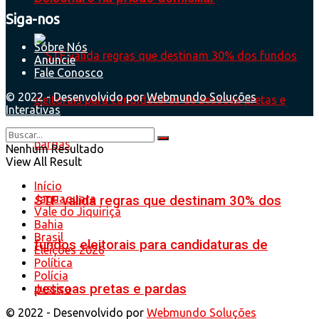
Siga-nos
Sobre Nós
Anuncie
Fale Conosco
© 2022 - Desenvolvido por
Webmundo Soluções
Interativas
Nenhum Resultado
View All Result
Início
Jaguaquara
STF valida regras que destinam 30% dos
Vale do Jiquiriçá
Bahia
Brasil
fundos eleitorais para candidaturas de
Eleições 2026
Política
Polícia
pessoas pretas e pardas
Justiça
© 2022 - Desenvolvido por
Webmundo Soluções