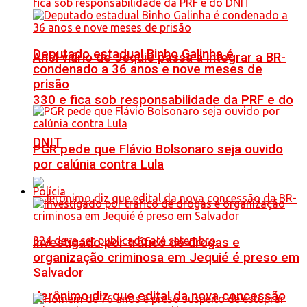
Deputado estadual Binho Galinha é
Anel viário de Jequié passa a integrar a BR-
condenado a 36 anos e nove meses de
prisão
330 e fica sob responsabilidade da PRF e do
DNIT
PGR pede que Flávio Bolsonaro seja ouvido
por calúnia contra Lula
Polícia
Investigado por tráfico de drogas e
organização criminosa em Jequié é preso em
Salvador
Jerônimo diz que edital da nova concessão