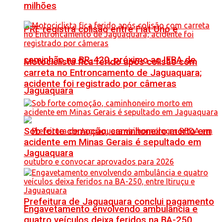
milhões
PRF registra colisão entre Fiat Uno e
caminhão na BR-420, próximo ao IFBA de
Motociclista fica ferido após colisão com
carreta no Entroncamento de Jaguaquara;
acidente foi registrado por câmeras
Jaguaquara
Sob forte comoção, caminhoneiro morto em
acidente em Minas Gerais é sepultado em
Jaguaquara
Prefeitura de Jaguaquara conclui pagamento
Engavetamento envolvendo ambulância e
quatro veículos deixa feridos na BA-250,