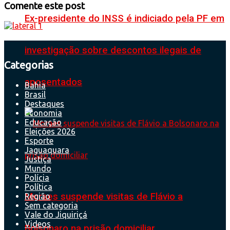
Comente este post
Ex-presidente do INSS é indiciado pela PF em
investigação sobre descontos ilegais de
Categorias
aposentados
Bahia
Brasil
Destaques
Economia
Educação
Eleições 2026
Esporte
Jaguaquara
Justiça
Mundo
Polícia
Política
Moraes suspende visitas de Flávio a
Região
Sem categoria
Vale do Jiquiriçá
Videos
Bolsonaro na prisão domiciliar