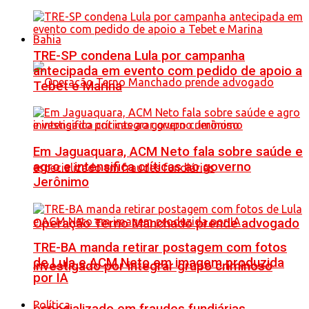
Bahia
TRE-SP condena Lula por campanha
antecipada em evento com pedido de apoio a
Tebet e Marina
Em Jaguaquara, ACM Neto fala sobre saúde e
agro e intensifica críticas ao governo
Jerônimo
Operação Terno Manchado prende advogado
TRE-BA manda retirar postagem com fotos
de Lula e ACM Neto em imagem produzida
investigado por integrar grupo criminoso
por IA
Política