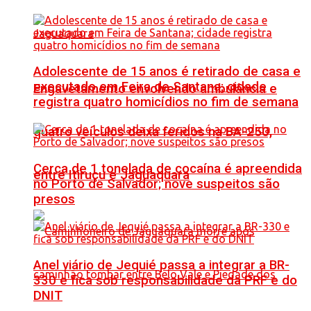
Adolescente de 15 anos é retirado de casa e
executado em Feira de Santana; cidade
Engavetamento envolvendo ambulância e
registra quatro homicídios no fim de semana
quatro veículos deixa feridos na BA-250,
Cerca de 1 tonelada de cocaína é apreendida
entre Itiruçu e Jaguaquara
no Porto de Salvador; nove suspeitos são
presos
Anel viário de Jequié passa a integrar a BR-
330 e fica sob responsabilidade da PRF e do
DNIT