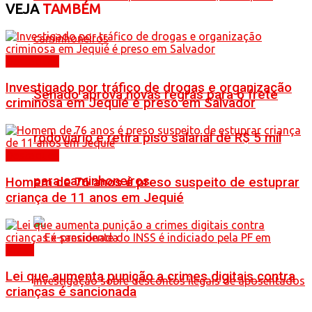
VEJA
TAMBÉM
Destaques
Investigado por tráfico de drogas e organização
Senado aprova novas regras para o frete
criminosa em Jequié é preso em Salvador
rodoviário e retira piso salarial de R$ 5 mil
Destaques
para caminhoneiros
Homem de 76 anos é preso suspeito de estuprar
criança de 11 anos em Jequié
Brasil
Lei que aumenta punição a crimes digitais contra
crianças é sancionada