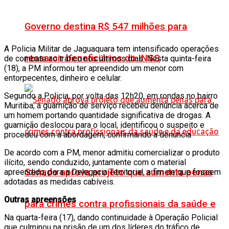
Governo destina R$ 547 milhões para
A Policia Militar de Jaguaquara tem intensificado operações
ressarcir beneficiários do INSS
de combate ao tráfico nos últimos dias. Nesta quinta-feira
(18), a PM informou ter apreendido um menor com
entorpecentes, dinheiro e celular.
Segundo a Policia, por volta das 12h20, em rondas no bairro
Muritiba, a guarnição de serviço recebeu denúncia acerca de
um homem portando quantidade significativa de drogas. A
guarnição deslocou para o local, identificou o suspeito e
procedeu com a abordagem, confirmando a denúncia.
De acordo com a PM, menor admitiu comercializar o produto
ilícito, sendo conduzido, juntamente com o material
Senado aprova projeto que aumenta penas
apreendido, para a Delegacia Territorial, a fim de que fossem
adotadas as medidas cabíveis.
Outras apreensões
para crimes contra profissionais da saúde e
Na quarta-feira (17), dando continuidade à Operação Policial
que culminou na prisão de um dos líderes do tráfico de