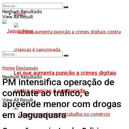
Nenhum Resultado
Brasil
View All Result
Home
Destaques
Lei que aumenta punição a crimes digitais
Nenhum Resultado
PM intensifica operação de
contra crianças é sancionada
combate ao tráfico, e
View All Result
apreende menor com drogas
em Jaguaquara