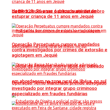
Homem de 76 anos é preso suspeito de
da BR-324 deve ser publicado até setembro
estuprar criança de 11 anos em Jequié
Operação Perpetuatus cumpre mandados
contra investigados por crimes de extorsão e
agiotagem em Jequié
Policial da Rondesp morre após ser baleado
em abordagem na zona rural de Ilhéus, no sul
Operação Terno Manchado prende advogado
investigado por integrar grupo criminoso
especializado em fraudes fundiárias