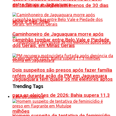
entre Itiruçu e Jaguaquara
de todas as atrações em menos de 30 dias
após o São João
Caminhoneiro de Jaguaquara morre após
caminhão tombar entre Belo Vale e Piedade
dos Gerais, em Minas Gerais
Dois suspeitos são presos após fazer família
refém durante ação da PM em Jaguaquara
Jaguaquara tem quase 36 mil eleitores aptos
Trending Tags
para as eleições de 2026; Bahia supera 11,3
Vale do Jiquiriçá
milhões
Homem suspeito de tentativa de feminicídio