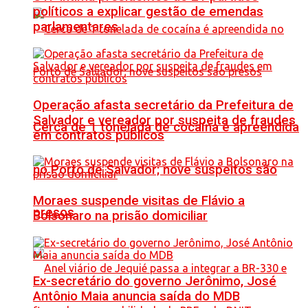
políticos a explicar gestão de emendas
parlamentares
Operação afasta secretário da Prefeitura de
Salvador e vereador por suspeita de fraudes
Cerca de 1 tonelada de cocaína é apreendida
em contratos públicos
no Porto de Salvador; nove suspeitos são
Moraes suspende visitas de Flávio a
presos
Bolsonaro na prisão domiciliar
Ex-secretário do governo Jerônimo, José
Antônio Maia anuncia saída do MDB