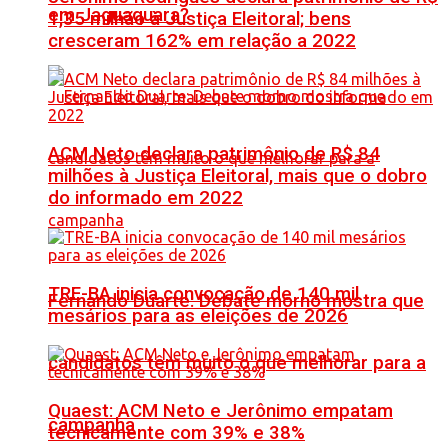
em Jaguaquara?
1,35 milhão à Justiça Eleitoral; bens
cresceram 162% em relação a 2022
ACM Neto declara patrimônio de R$ 84
milhões à Justiça Eleitoral, mais que o dobro
do informado em 2022
TRE-BA inicia convocação de 140 mil
Fernando Duarte: Debate morno mostra que
mesários para as eleições de 2026
candidatos têm muito o que melhorar para a
Quaest: ACM Neto e Jerônimo empatam
campanha
tecnicamente com 39% e 38%