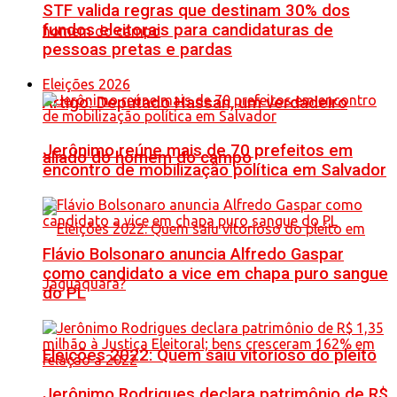
STF valida regras que destinam 30% dos
fundos eleitorais para candidaturas de
pessoas pretas e pardas
Eleições 2026
Artigo: Deputado Hassan, um verdadeiro
Jerônimo reúne mais de 70 prefeitos em
aliado do homem do campo
encontro de mobilização política em Salvador
Flávio Bolsonaro anuncia Alfredo Gaspar
como candidato a vice em chapa puro sangue
do PL
Eleições 2022: Quem saiu vitorioso do pleito
Jerônimo Rodrigues declara patrimônio de R$