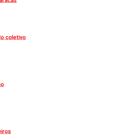
Maracás
o coletivo
ão
eiros