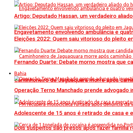
Artigo: Deputado Hassan, um verdadeiro alia
Engavetamento envolvendo ambulância e quatro 
Eleições 2022: Quem saiu vitorioso do pleito 
Fernando Duarte: Debate morno mostra que ca
Bahia
Caminhoneiro de Jaguaquara morre após camin
Operação Terno Manchado prende advogado inve
Adolescente de 15 anos é retirado de casa e 
Dois suspeitos são presos após fazer famíli