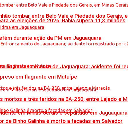
hão tombar entre Belo Vale e Piedade dos Gerais, 
ara as eleições de 2026; Bahia supera 11,3 milhões
a refém durante ação da PM em Jaguaquara
reta no Entroncamento de Jaguaquara; acidente foi r
 preso em flagrante em Mutuípe
is mortos e três feridos na BA-250, entre Lajedo e 
idente em Minas Gerais é sepultado em Jaguaquara
or de Binho Galinha é morto a facadas em Salvador