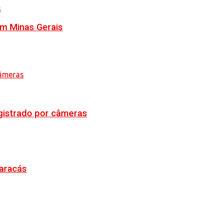
em Minas Gerais
egistrado por câmeras
Maracás