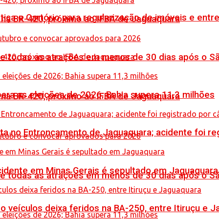
iça e Cartório para regularização de imóveis e entre
o na BR-420, próximo ao IFBA de Jaguaquara
de todas as atrações em menos de 30 dias após o S
ara as eleições de 2026; Bahia supera 11,3 milhões
o na BR-420, próximo ao IFBA de Jaguaquara
reta no Entroncamento de Jaguaquara; acidente foi r
idente em Minas Gerais é sepultado em Jaguaquara
de todas as atrações em menos de 30 dias após o S
veículos deixa feridos na BA-250, entre Itiruçu e 