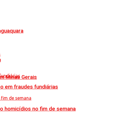
Jaguaquara
a
em Minas Gerais
o em fraudes fundiárias
ro homicídios no fim de semana