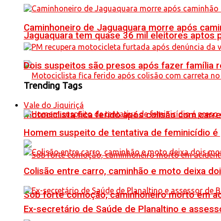
Caminhoneiro de Jaguaquara morre após camin
Jaguaquara tem quase 36 mil eleitores aptos p
Dois suspeitos são presos após fazer famíli
Trending Tags
Vale do Jiquiriçá
Motociclista fica ferido após colisão com car
Homem suspeito de tentativa de feminicídio é
Colisão entre carro, caminhão e moto deixa do
Sob forte comoção, caminhoneiro morto em ac
Ex-secretário de Saúde de Planaltino e assess