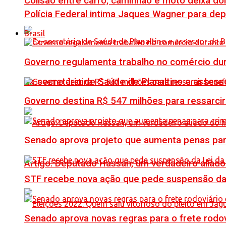
Colisão entre carro, caminhão e moto deixa do
Polícia Federal intima Jaques Wagner para de
Brasil
Governo regulamenta trabalho no comércio du
Ex-secretário de Saúde de Planaltino e assess
Governo destina R$ 547 milhões para ressarcir
Senado aprova projeto que aumenta penas para
Artigo: Deputado Hassan, um verdadeiro alia
STF recebe nova ação que pede suspensão da 
Senado aprova novas regras para o frete rodoviá