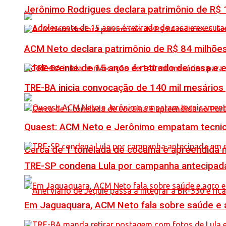
Jerônimo Rodrigues declara patrimônio de R$ 1
ACM Neto declara patrimônio de R$ 84 milhões
Adolescente de 15 anos é retirado de casa e 
TRE-BA inicia convocação de 140 mil mesários
Quaest: ACM Neto e Jerônimo empatam tecn
Cerca de 1 tonelada de cocaína é apreendida 
TRE-SP condena Lula por campanha antecipada
Em Jaguaquara, ACM Neto fala sobre saúde e ag