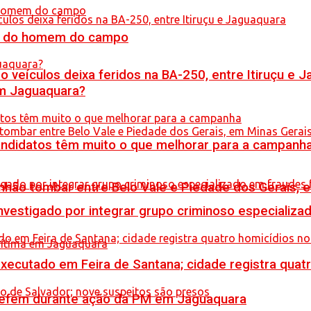
do do homem do campo
veículos deixa feridos na BA-250, entre Itiruçu e 
em Jaguaquara?
ndidatos têm muito o que melhorar para a campanh
hão tombar entre Belo Vale e Piedade dos Gerais, 
stigado por integrar grupo criminoso especializad
executado em Feira de Santana; cidade registra quat
a refém durante ação da PM em Jaguaquara