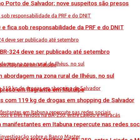
no Porto de Salvador; nove suspeitos são presos
0 e fica sob responsabilidade da PRF e do DNIT
 BR-324 deve ser publicado até setembro
 abordagem na zona rural de Ilhéus, no sul
 preso em flagrante em Mutuípe
resos com 119 kg de drogas em shopping de Salvador
manifestantes em Itabuna repercute nas redes soci