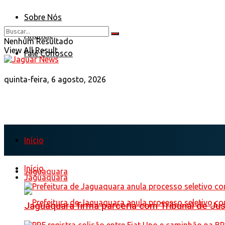
Sobre Nós
Anuncie
Nenhum Resultado
View All Result
Fale Conosco
quinta-feira, 6 agosto, 2026
Início
Início
Jaguaquara
Jaguaquara
Jaguaquara firma parceria com Tribunal de Just