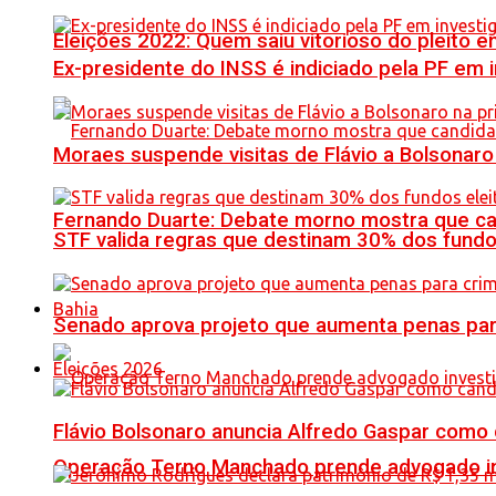
Eleições 2022: Quem saiu vitorioso do pleito 
Ex-presidente do INSS é indiciado pela PF em
Moraes suspende visitas de Flávio a Bolsonaro 
Fernando Duarte: Debate morno mostra que ca
STF valida regras que destinam 30% dos fundo
Bahia
Senado aprova projeto que aumenta penas para 
Eleições 2026
Flávio Bolsonaro anuncia Alfredo Gaspar como
Operação Terno Manchado prende advogado inve