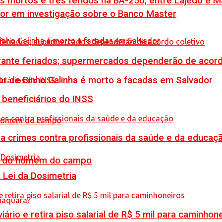
is mortos e três feridos na BA-250, entre Lajedo e 
por em investigação sobre o Banco Master
rante feriados; supermercados dependerão de acord
or de Binho Galinha é morto a facadas em Salvador
 beneficiários do INSS
 crimes contra profissionais da saúde e da educaç
do do homem do campo
Lei da Dosimetria
rio e retira piso salarial de R$ 5 mil para caminhon