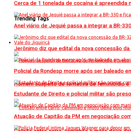
Cerca de 1 tonelada de cocaína é apreendida 
Trending Tags
Anel viário de Jequié passa a integrar a BR-33
Vale do Jiquiriçá
Jerônimo diz que edital da nova concessão da
Policial da Rondesp morre após ser baleado em
Homem suspeito de tentativa de feminicídio é
Estudante de Direito e policial militar são p
Atuação de Capitão da PM em negociação com 