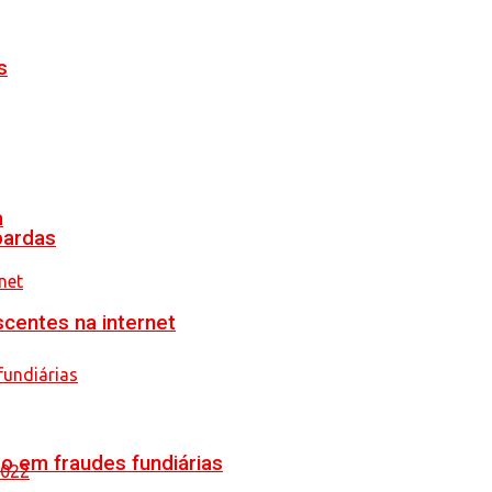
s
a
pardas
scentes na internet
o em fraudes fundiárias