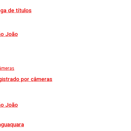
ga de títulos
ão João
egistrado por câmeras
ão João
Jaguaquara