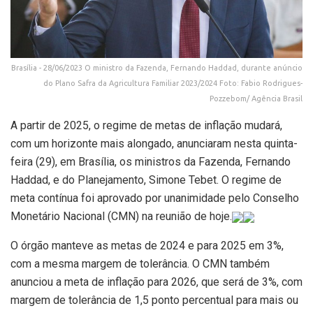
Brasília - 28/06/2023 O ministro da Fazenda, Fernando Haddad, durante anúncio
do Plano Safra da Agricultura Familiar 2023/2024 Foto: Fabio Rodrigues-
Pozzebom/ Agência Brasil
A partir de 2025, o regime de metas de inflação mudará,
com um horizonte mais alongado, anunciaram nesta quinta-
feira (29), em Brasília, os ministros da Fazenda, Fernando
Haddad, e do Planejamento, Simone Tebet. O regime de
meta contínua foi aprovado por unanimidade pelo Conselho
Monetário Nacional (CMN) na reunião de hoje.
O órgão manteve as metas de 2024 e para 2025 em 3%,
com a mesma margem de tolerância. O CMN também
anunciou a meta de inflação para 2026, que será de 3%, com
margem de tolerância de 1,5 ponto percentual para mais ou