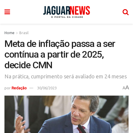
Home
Brasil
Meta de inflação passa a ser
contínua a partir de 2025,
decide CMN
Na prática, cumprimento será avaliado em 24 meses
A
por
Redação
30/06/2023
A