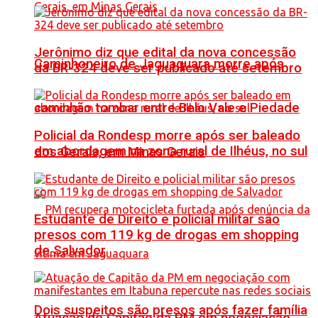
Jerônimo diz que edital da nova concessão
Caminhoneiro de Jaguaquara morre após
da BR-324 deve ser publicado até setembro
caminhão tombar entre Belo Vale e Piedade
Policial da Rondesp morre após ser baleado
em abordagem na zona rural de Ilhéus, no sul
dos Gerais, em Minas Gerais
Estudante de Direito e policial militar são
presos com 119 kg de drogas em shopping
de Salvador
Dois suspeitos são presos após fazer família