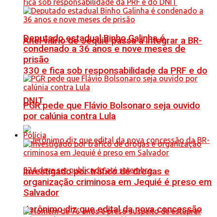
Deputado estadual Binho Galinha é
Anel viário de Jequié passa a integrar a BR-
condenado a 36 anos e nove meses de
prisão
330 e fica sob responsabilidade da PRF e do
DNIT
PGR pede que Flávio Bolsonaro seja ouvido
por calúnia contra Lula
Polícia
Investigado por tráfico de drogas e
organização criminosa em Jequié é preso em
Salvador
Jerônimo diz que edital da nova concessão