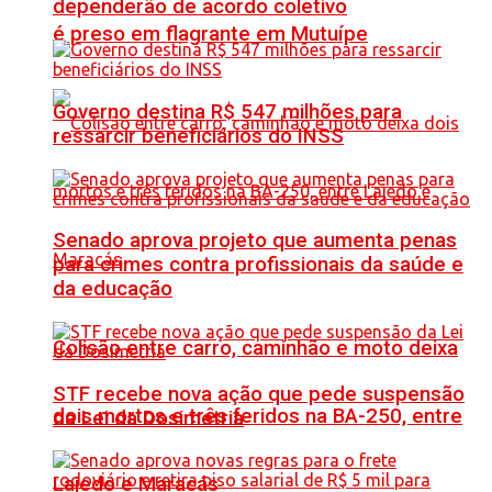
dependerão de acordo coletivo
é preso em flagrante em Mutuípe
Governo destina R$ 547 milhões para
ressarcir beneficiários do INSS
Senado aprova projeto que aumenta penas
para crimes contra profissionais da saúde e
da educação
Colisão entre carro, caminhão e moto deixa
STF recebe nova ação que pede suspensão
dois mortos e três feridos na BA-250, entre
da Lei da Dosimetria
Lajedo e Maracás