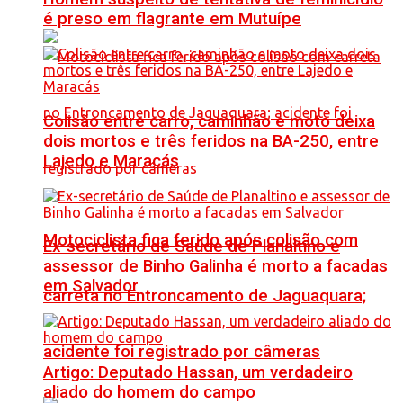
é preso em flagrante em Mutuípe
Colisão entre carro, caminhão e moto deixa
dois mortos e três feridos na BA-250, entre
Lajedo e Maracás
Motociclista fica ferido após colisão com
Ex-secretário de Saúde de Planaltino e
assessor de Binho Galinha é morto a facadas
em Salvador
carreta no Entroncamento de Jaguaquara;
acidente foi registrado por câmeras
Artigo: Deputado Hassan, um verdadeiro
aliado do homem do campo