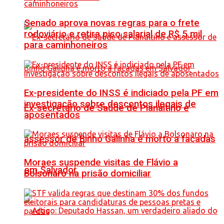
Senado aprova novas regras para o frete
rodoviário e retira piso salarial de R$ 5 mil
para caminhoneiros
Ex-presidente do INSS é indiciado pela PF em
investigação sobre descontos ilegais de
Ex-secretário de Saúde de Planaltino e
aposentados
assessor de Binho Galinha é morto a facadas
Moraes suspende visitas de Flávio a
em Salvador
Bolsonaro na prisão domiciliar