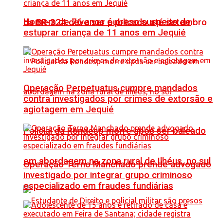
Homem de 76 anos é preso suspeito de
da BR-324 deve ser publicado até setembro
estuprar criança de 11 anos em Jequié
Operação Perpetuatus cumpre mandados
contra investigados por crimes de extorsão e
agiotagem em Jequié
Policial da Rondesp morre após ser baleado
em abordagem na zona rural de Ilhéus, no sul
Operação Terno Manchado prende advogado
investigado por integrar grupo criminoso
especializado em fraudes fundiárias