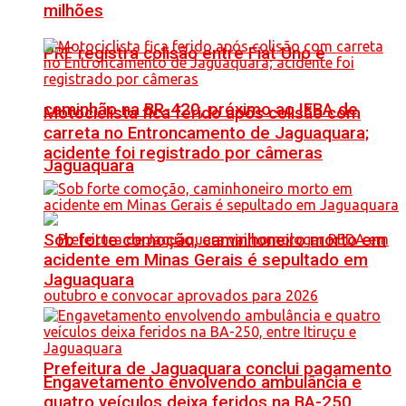
milhões
PRF registra colisão entre Fiat Uno e
caminhão na BR-420, próximo ao IFBA de
Motociclista fica ferido após colisão com
carreta no Entroncamento de Jaguaquara;
acidente foi registrado por câmeras
Jaguaquara
Sob forte comoção, caminhoneiro morto em
acidente em Minas Gerais é sepultado em
Jaguaquara
Prefeitura de Jaguaquara conclui pagamento
Engavetamento envolvendo ambulância e
quatro veículos deixa feridos na BA-250,