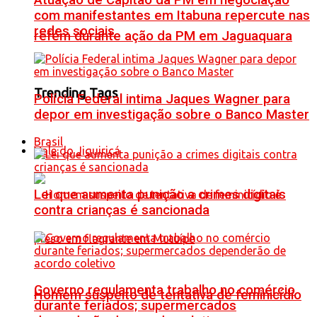
Atuação de Capitão da PM em negociação
com manifestantes em Itabuna repercute nas
redes sociais
refém durante ação da PM em Jaguaquara
Trending Tags
Polícia Federal intima Jaques Wagner para
depor em investigação sobre o Banco Master
Brasil
Vale do Jiquiriçá
Lei que aumenta punição a crimes digitais
contra crianças é sancionada
Governo regulamenta trabalho no comércio
Homem suspeito de tentativa de feminicídio
durante feriados; supermercados