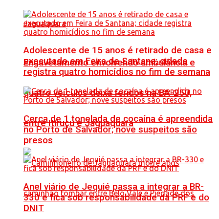
Adolescente de 15 anos é retirado de casa e
executado em Feira de Santana; cidade
Engavetamento envolvendo ambulância e
registra quatro homicídios no fim de semana
quatro veículos deixa feridos na BA-250,
Cerca de 1 tonelada de cocaína é apreendida
entre Itiruçu e Jaguaquara
no Porto de Salvador; nove suspeitos são
presos
Anel viário de Jequié passa a integrar a BR-
330 e fica sob responsabilidade da PRF e do
DNIT