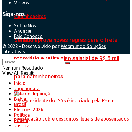
Videos
Siga-nos
Sobre Nós
Anuncie
Fale Conosco
Senado aprova novas regras para o frete
© 2022 - Desenvolvido por
Webmundo Soluções
Interativas
rodoviário e retira piso salarial de R$ 5 mil
Nenhum Resultado
View All Result
para caminhoneiros
Início
Jaguaquara
Vale do Jiquiriçá
Bahia
Brasil
Eleições 2026
Política
Polícia
Justiça