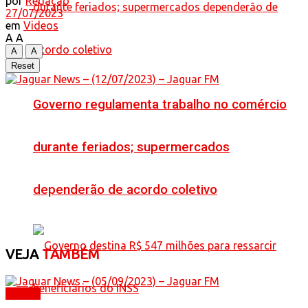
por
Redação
27/07/2023
em
Videos
A
A
A
A
Reset
Governo regulamenta trabalho no comércio
durante feriados; supermercados
dependerão de acordo coletivo
VEJA
TAMBÉM
Videos