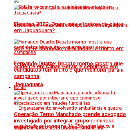
Eleições 2022: Quem saiu vitorioso do pleito
em Jaguaquara?
Sob forte comoção, caminhoneiro morto em
Fernando Duarte: Debate morno mostra que
acidente em Minas Gerais é sepultado em
candidatos têm muito o que melhorar para a
campanha
Jaguaquara
Bahia
Operação Terno Manchado prende advogado
investigado por integrar grupo criminoso
especializado em fraudes fundiárias