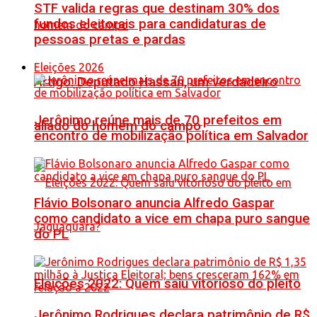
STF valida regras que destinam 30% dos
fundos eleitorais para candidaturas de
pessoas pretas e pardas
Eleições 2026
Artigo: Deputado Hassan, um verdadeiro
Jerônimo reúne mais de 70 prefeitos em
aliado do homem do campo
encontro de mobilização política em Salvador
Flávio Bolsonaro anuncia Alfredo Gaspar
como candidato a vice em chapa puro sangue
do PL
Eleições 2022: Quem saiu vitorioso do pleito
Jerônimo Rodrigues declara patrimônio de R$