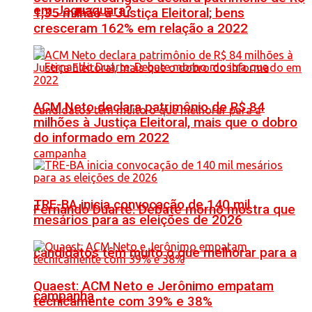
em Jaguaquara?
1,35 milhão à Justiça Eleitoral; bens
cresceram 162% em relação a 2022
ACM Neto declara patrimônio de R$ 84
milhões à Justiça Eleitoral, mais que o dobro
do informado em 2022
TRE-BA inicia convocação de 140 mil
Fernando Duarte: Debate morno mostra que
mesários para as eleições de 2026
candidatos têm muito o que melhorar para a
Quaest: ACM Neto e Jerônimo empatam
campanha
tecnicamente com 39% e 38%