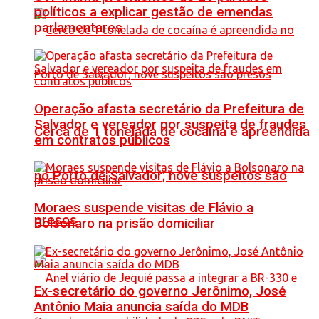
políticos a explicar gestão de emendas
parlamentares
Operação afasta secretário da Prefeitura de
Salvador e vereador por suspeita de fraudes
Cerca de 1 tonelada de cocaína é apreendida
em contratos públicos
no Porto de Salvador; nove suspeitos são
Moraes suspende visitas de Flávio a
presos
Bolsonaro na prisão domiciliar
Ex-secretário do governo Jerônimo, José
Antônio Maia anuncia saída do MDB