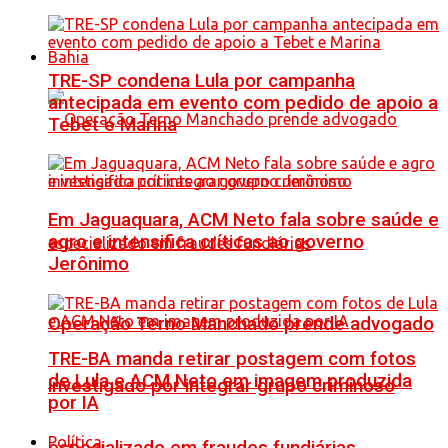
Bahia
TRE-SP condena Lula por campanha
antecipada em evento com pedido de apoio a
Tebet e Marina
Em Jaguaquara, ACM Neto fala sobre saúde e
agro e intensifica críticas ao governo
Jerônimo
Operação Terno Manchado prende advogado
TRE-BA manda retirar postagem com fotos
de Lula e ACM Neto em imagem produzida
investigado por integrar grupo criminoso
por IA
Política