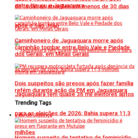
entre Itiruçu e Jaguaquara
de todas as atrações em menos de 30 dias
após o São João
Caminhoneiro de Jaguaquara morre após
caminhão tombar entre Belo Vale e Piedade
dos Gerais, em Minas Gerais
Dois suspeitos são presos após fazer família
refém durante ação da PM em Jaguaquara
Jaguaquara tem quase 36 mil eleitores aptos
Trending Tags
para as eleições de 2026; Bahia supera 11,3
Vale do Jiquiriçá
milhões
Homem suspeito de tentativa de feminicídio