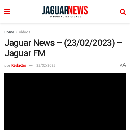
Home
Videos
Jaguar News – (23/02/2023) –
Jaguar FM
A
por
Redação
23/02/2023
A